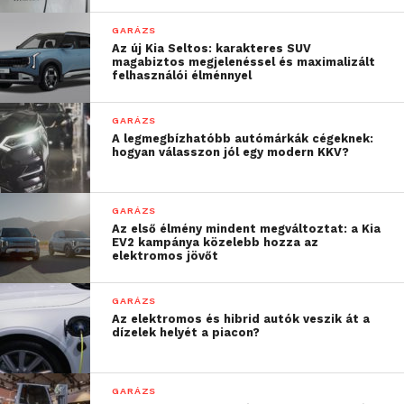
Egy 1959-es Cadillac Eldorado
Természetesen nem maradhatott ki az
GARÁZS
Az új Kia Seltos: karakteres SUV
Convertible-re mindenki felkapja a
ikonikus Jaguar E-Type sem.
magabiztos megjelenéssel és maximalizált
fejét.
felhasználói élménnyel
GARÁZS
A legmegbízhatóbb autómárkák cégeknek:
hogyan válasszon jól egy modern KKV?
GARÁZS
Az első élmény mindent megváltoztat: a Kia
EV2 kampánya közelebb hozza az
elektromos jövőt
Természetesen nem maradhatott ki az
Az Autostadt gyűjteményének egyik
ikonikus Jaguar E-Type sem.
ékköve az 1950-es Cisitalia 202.
GARÁZS
Az elektromos és hibrid autók veszik át a
dízelek helyét a piacon?
GARÁZS