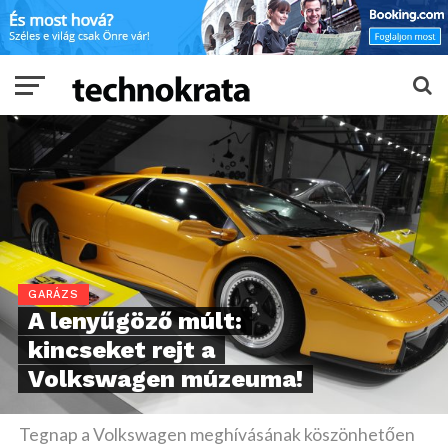
GARÁZS
A lenyűgöző múlt:
kincseket rejt a
Volkswagen múzeuma!
Tegnap a Volkswagen meghívásának köszönhetően