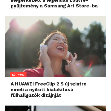
Megérkezett a legendás Louvre-
gyűjtemény a Samsung Art Store-ba
KÜTYÜK
A HUAWEI FreeClip 2 S új szintre
emeli a nyitott kialakítású
fülhallgatók dizájnját