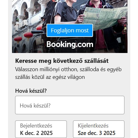
körülbelül 4000 darab készült.
konkurenciának.
Mit tesz a Volkswagen a Phaeton 650
Mit tesz a Volkswagen a Phaeton 650
lóerős, W12-es motorjával? Beleteszi
lóerős, W12-es motorjával? Beleteszi
egy Golf-ba! A végeredmény a Golf
egy Golf-ba! A végeredmény a Golf
W650 lett, a kocsi 3,7 másodperc alatt
W650 lett, a kocsi 3,7 másodperc alatt
gyorsul 100 km/órára!
gyorsul 100 km/órára!