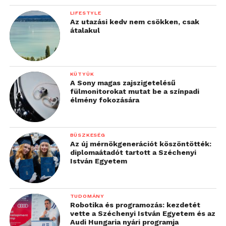
LIFESTYLE
Az utazási kedv nem csökken, csak
Ferrarikat megszégyenítőre sikerült az
Már megjelenésekor is klasszikus volt
átalakul
1974-től 1990-ig gyártott, kezdetben
a Volkswagen Karmann-Ghia
375 lóerős Lamborghini Countach
KÜTYÜK
A Sony magas zajszigetelésű
fülmonitorokat mutat be a színpadi
élmény fokozására
BÜSZKESÉG
Az új mérnökgenerációt köszöntötték:
diplomaátadót tartott a Széchenyi
Már megjelenésekor is klasszikus volt
Alig 8500 példány készült a DeLorean
István Egyetem
a Volkswagen Karmann-Ghia
Motor Company egyetlen típusával, a
Vissza a jövőbe trilógia által ismerté
TUDOMÁNY
tett DMC-12-ből.
Robotika és programozás: kezdetét
vette a Széchenyi István Egyetem és az
Audi Hungaria nyári programja