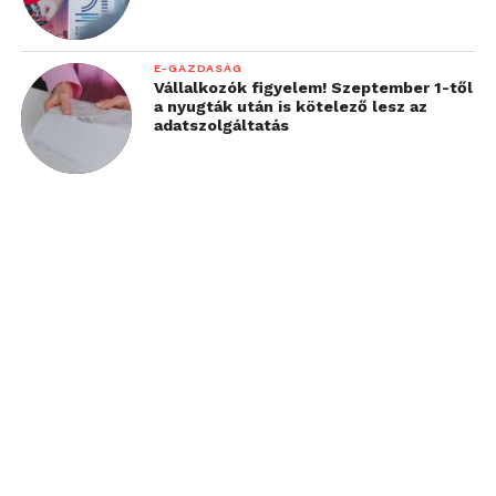
E-GAZDASÁG
Vállalkozók figyelem! Szeptember 1-től
a nyugták után is kötelező lesz az
adatszolgáltatás
Alig 8500 példány készült a DeLorean
Ugyan 1963-ban megszűnt, az ilyen,
Motor Company egyetlen típusával, a
Hansa 1800-as modelleknek
Vissza a jövőbe trilógia által ismerté
köszönhetően a mai napig szeretett
tett DMC-12-ből.
márka a Bogward. Olyannyira, hogy
újra feltámasztják!