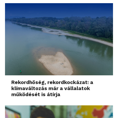
1963 és 1969 között készült a René
A gyártás első évéből származik a
Bonnet által formatervezett Matra Jet
manapság sokak által csak
6.
hippibuszként számon tartott
Volkswagen Transporter T1.
Rekordhőség, rekordkockázat: a
klímaváltozás már a vállalatok
működését is átírja