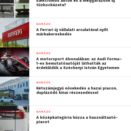
Elektromos autók és a mélygarázsok új
tűzkockázata?
GARÁZS
A Ferrari új vállalati arculatával nyílt
márkakereskedés
A dízel és a GTI variáns után kábrió is
Egy 1959-es Cadillac Eldorado
készült az I-es Golfból, a modellt
Convertible-re mindenki felkapja a
GARÁZS
rendkívül hosszú ideig, 13 éven át
fejét.
A motorsport élvonalában: az Audi Forma–
gyártották, így az utolsó példányok
1-es bemutatóautóját láthatták az
érdeklődők a Széchenyi István Egyetemen
már akkor készültek, amikor két éve
kapható volt a 3-as Golf.
GARÁZS
Kétszámjegyű növekedés a hazai piacon,
duplázódó kínai részesedéssel
GARÁZS
A középkategória húzza a használtautó-
piacot