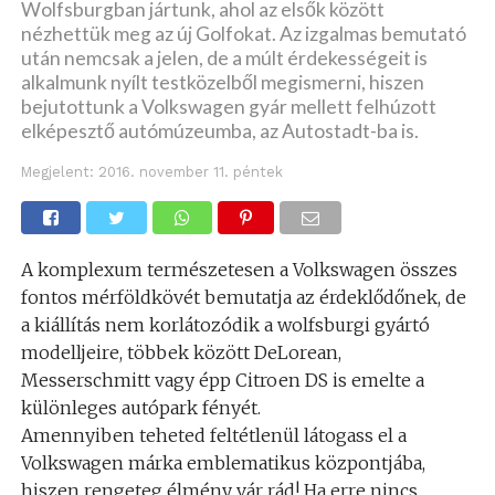
Wolfsburgban jártunk, ahol az elsők között
nézhettük meg az új Golfokat. Az izgalmas bemutató
után nemcsak a jelen, de a múlt érdekességeit is
alkalmunk nyílt testközelből megismerni, hiszen
bejutottunk a Volkswagen gyár mellett felhúzott
elképesztő autómúzeumba, az Autostadt-ba is.
Megjelent:
2016. november 11. péntek
A komplexum természetesen a Volkswagen összes
fontos mérföldkövét bemutatja az érdeklődőnek, de
a kiállítás nem korlátozódik a wolfsburgi gyártó
modelljeire, többek között DeLorean,
Messerschmitt vagy épp Citroen DS is emelte a
különleges autópark fényét.
Amennyiben teheted feltétlenül látogass el a
Volkswagen márka emblematikus központjába,
hiszen rengeteg élmény vár rád! Ha erre nincs