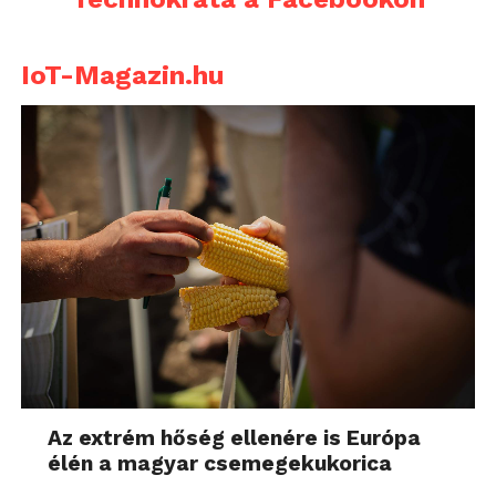
száguldhatott a Tatra 87.
lóerős motorral felszerelt Lamborghini
Diablo GT-ből.
IoT-Magazin.hu
Alig 83 példány készült a V12-es, 575
1963 és 1969 között készült a René
lóerős motorral felszerelt Lamborghini
Bonnet által formatervezett Matra Jet
Diablo GT-ből.
6.
Az extrém hőség ellenére is Európa
élén a magyar csemegekukorica