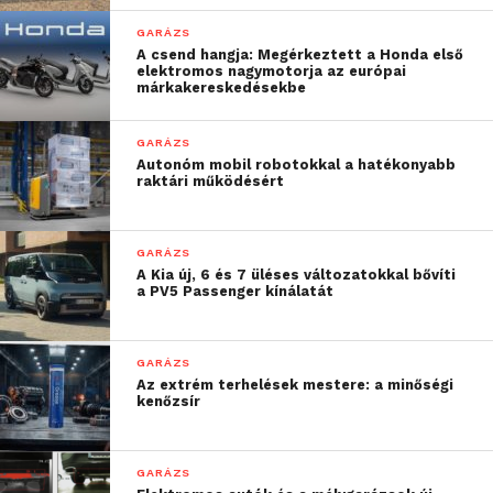
GARÁZS
A csend hangja: Megérkeztett a Honda első
Az utolsó, a Volkswagen mexikói
A bogár mellett más léghűtéses
elektromos nagymotorja az európai
gyárában készült eredeti Bogár.
modellekkel is próbálkozott a
márkakereskedésekbe
Volkswagen, ez a Type 3-as típus.
GARÁZS
Autonóm mobil robotokkal a hatékonyabb
raktári működésért
GARÁZS
A Kia új, 6 és 7 üléses változatokkal bővíti
a PV5 Passenger kínálatát
1968 és 74 között kétajtós kombi és
Egy eredeti Mini Morris sem maradt ki
GARÁZS
négyajtós szedán verzióban gyártották
a gyűjteményből.
Az extrém terhelések mestere: a minőségi
kenőzsír
a Typ4-et.
GARÁZS