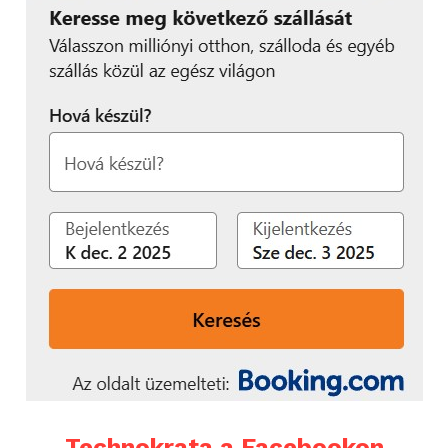
38 millió forintba kerül, viszont csak
Léghűtéses motorjával akár 150-nel is
0,9 litert fogyaszt 100 kilométeren a
száguldhatott a Tatra 87.
Volkswagen XL1
Léghűtéses motorjával akár 150-nel is
Alig 83 példány készült a V12-es, 575
Technokrata a Facebookon