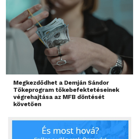
Megkezdődhet a Demján Sándor
Tőkeprogram tőkebefektetéseinek
végrehajtása az MFB döntését
követően