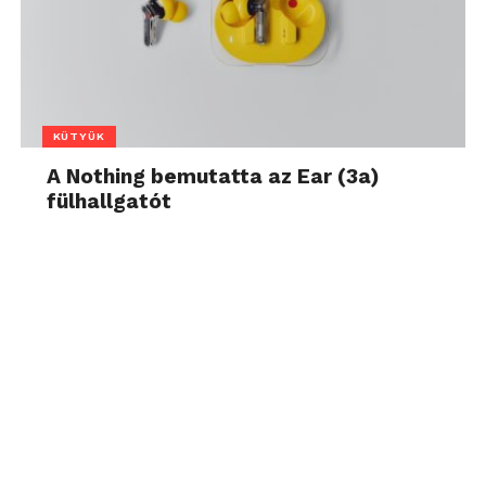
KÜTYÜK
A Nothing bemutatta az Ear (3a)
fülhallgatót