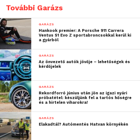
egy gyűjtő 3,2 milliárd dollárt fizetett
egy gyűjtő 3,2 milliárd dollárt fizetett
További Garázs
érte.
érte.
GARÁZS
Hankook premier: A Porsche 911 Carrera
Ventus S1 Evo Z sportabroncsokkal kerül ki
a gyárból
GARÁZS
Az önvezető autók jövője – lehetőségek és
kérdőjelek
Ma is lenyűgöző ez az 1954-es Bentley
A 911-es emelte a nagy gyártók közé a
GARÁZS
R-Type Continental.
Porsche-t.
Rekordforró június után jön az igazi nyári
próbatétel: készüljünk fel a tartós hőségre
és a hirtelen viharokra!
GARÁZS
Elakadtál? Autómentés Hatvan környékén