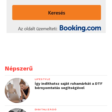
A formatervezők gyönyörűvé
A formatervezők gyönyörűvé
csiszolták az 1953-as Corvette
csiszolták az 1953-as Corvette
üvegszálas karosszériáját. A beltér
üvegszálas karosszériáját. A beltér
sem kevésbé különleges!
sem kevésbé különleges!
Népszerű
LIFESTYLE
Így indíthatsz saját ruhamárkát a DTF
bérnyomtatás segítségével
A formatervezők gyönyörűvé
Az Audi négykerék-meghajtásának
csiszolták az 1953-as Corvette
hírnevét az 1981-ben bemutatkozott
üvegszálas karosszériáját. A beltér
Quattro alapozta meg.
DIGITALIZÁCIÓ