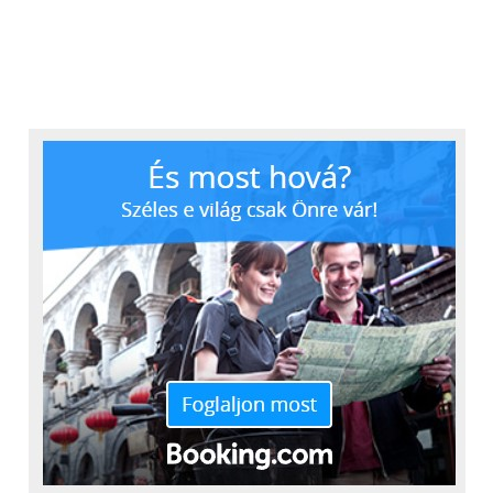
Ugyan 1963-ban megszűnt, az ilyen,
A Hebmüller and Sohn építette 1949 é
Hansa 1800-as modelleknek
1953 között a kabrió bogarakat a
köszönhetően a mai napig szeretett
Volkswagennek.
márka a Bogward. Olyannyira, hogy
újra feltámasztják!
1978-ban az Év autója lett az NSU Ro
38 millió forintba kerül, viszont csak
80.
0,9 litert fogyaszt 100 kilométeren a
Volkswagen XL1