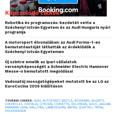
Kapcsolódó cikkek
Robotika és programozás: kezdetét vette a
1955-től 1964-ig készült a
1955-től 1964-ig készült a
Széchenyi István Egyetem és az Audi Hungaria nyári
Messerschmitt KR200.
Messerschmitt KR200.
programja
A motorsport élvonalában: az Audi Forma–1-es
bemutatóautóját láthatták az érdeklődők a
Széchenyi István Egyetemen
Új szintre emelik az ipari vállalatok
versenyképességét a Schneider Electric Hannover
Messe-n bemutatott megoldásai
Vadonatúj mosogatógépeket mutatott be az LG az
EuroCucina 2026 kiállításon
Az Ettore Bugatti által 1909-ben
Az Ettore Bugatti által 1909-ben
alapított Bugatti gyár utolsó modellje
alapított Bugatti gyár utolsó modellje
TOVÁBBI CIKKEK:
AUDI
,
AUTOSTADT
,
BEETLE
,
BOGWARD
,
BUGATTI
,
volt a képen is látható 57SC Atlantic. A
volt a képen is látható 57SC Atlantic. A
CHEVROLET
,
CISITALIA
,
CITROEN
,
CORVETTE
,
DELOREAN
,
GOLF
,
JAGUAR
,
KARMANN-GHIA
,
KIÁLLÍTÁS
,
LAMBOEGHINI
,
MATRA
,
QUATTRO
,
TATRA
,
konkrét példány 1938-ban készült, és
konkrét példány 1938-ban készült, és
VOLKSWAGEN
soha nem újították fel. 2009-ben pedig
soha nem újították fel. 2009-ben pedig