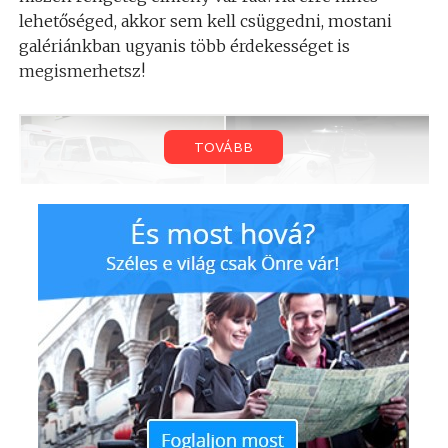
lehetőséged, akkor sem kell csüggedni, mostani
galériánkban ugyanis több érdekességet is
megismerhetsz!
TOVÁBB
1,6 literes, 110 lóerős motorjával
1955-től 1964-ig készült a
hamar kultusztárgy lett az 1-es Golf
Messerschmitt KR200.
GTI-ből.