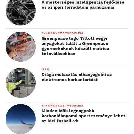
A mesterséges intelligencia fejlődése
sem kevésbé különleges!
és az ipari forradalom párhuzamai
E-KÖRNYEZETVÉDELEM
Greenpeace logo Tiltott vegyi
anyagokat talált a Greenpeace
gyermekeknek készült matrica
tetoválásokban
Az Audi négykerék-meghajtásának
Ferrarikat megszégyenítőre sikerült az
IPAR
Drága mulasztás elhanyagolni az
hírnevét az 1981-ben bemutatkozott
1974-től 1990-ig gyártott, kezdetben
elektromos karbantartást
Quattro alapozta meg.
375 lóerős Lamborghini Countach
E-KÖRNYEZETVÉDELEM
Minden idők legnagyobb
karbonlábnyomú sporteseménye lehet
az idei futball-vb