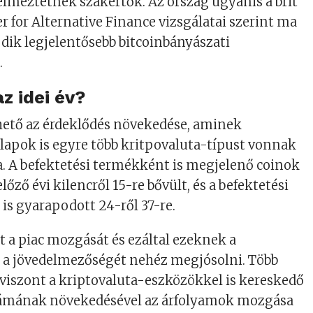
elmeztetnek szakértők. Az ország ugyanis a brit
 for Alternative Finance vizsgálatai szerint ma
dik legjelentősebb bitcoinbányászati
.
z idei év?
hető az érdeklődés növekedése, aminek
lapok is egyre több kritpovaluta-típust vonnak
a. A befektetési termékként is megjelenő coinok
lőző évi kilencről 15-re bővült, és a befektetési
s gyarapodott 24-ről 37-re.
 a piac mozgását és ezáltal ezeknek a
 a jövedelmezőségét nehéz megjósolni. Több
 viszont a kriptovaluta-eszközökkel is kereskedő
ámának növekedésével az árfolyamok mozgása