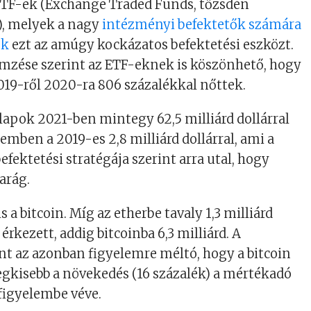
 ETF-ek (Exchange Traded Funds, tőzsdén
), melyek a nagy
intézményi befektetők számára
ék
ezt az amúgy kockázatos befektetési eszközt.
emzése szerint az ETF-eknek is köszönhető, hogy
19-ről 2020-ra 806 százalékkal nőttek.
lapok 2021-ben mintegy 62,5 milliárd dollárral
zemben a 2019-es 2,8 milliárd dollárral, ami a
fektetési stratégája szerint arra utal, hogy
parág.
is a bitcoin. Míg az etherbe tavaly 1,3 milliárd
 érkezett, addig bitcoinba 6,3 milliárd. A
nt az azonban figyelemre méltó, hogy a bitcoin
legkisebb a növekedés (16 százalék) a mértékadó
figyelembe véve.