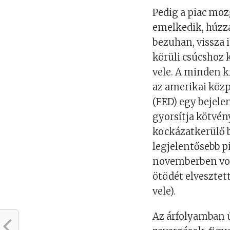
Pedig a piac moz
emelkedik, húzza 
bezuhan, vissza i
körüli csúcshoz 
vele. A minden k
az amerikai közp
(FED) egy bejele
gyorsítja kötvén
kockázatkerülő b
legjelentősebb pi
novemberben vol
ötödét elvesztet
vele).
Az árfolyamban 