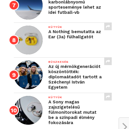
karbonlábnyomú
sporteseménye lehet az
idei futball-vb
KÜTYÜK
A Nothing bemutatta az
Ear (3a) fülhallgatót
BÜSZKESÉG
Az új mérnökgenerációt
köszöntötték:
diplomaátadót tartott a
Széchenyi István
Egyetem
KÜTYÜK
A Sony magas
zajszigetelésű
fülmonitorokat mutat
be a színpadi élmény
fokozására