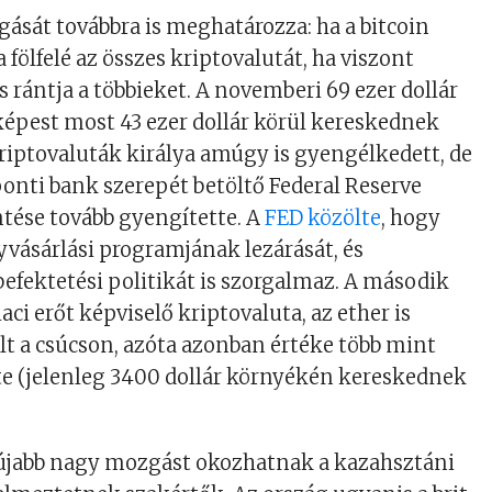
gását továbbra is meghatározza: ha a bitcoin
fölfelé az összes kriptovalutát, ha viszont
s rántja a többieket. A novemberi 69 ezer dollár
képest most 43 ezer dollár körül kereskednek
riptovaluták királya amúgy is gyengélkedett, de
onti bank szerepét betöltő Federal Reserve
ntése tovább gyengítette. A
FED közölte
, hogy
yvásárlási programjának lezárását, és
efektetési politikát is szorgalmaz. A második
aci erőt képviselő kriptovaluta, az ether is
t a csúcson, azóta azonban értéke több mint
te (jelenleg 3400 dollár környékén kereskednek
újabb nagy mozgást okozhatnak a kazahsztáni