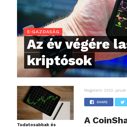
E-GAZDASÁG
Az év végére la
kriptósok
Megjelent:
2022. január
SHARE
A CoinSha
Tudatosabbak és