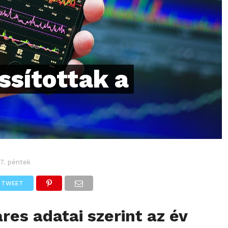
ssítottak a
 7. péntek
TWEET
res adatai szerint az év