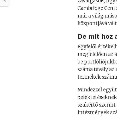
zavargások, figy
Cambridge Center
már a világ máso
központjává vált
De mit hoz a
Egyfelől érzékel
megfelelően az a
be portfóliójukb
száma tavaly az e
termékek száma i
Mindezzel együtt
befektetéseknek
szakértő szerint
intézmények sz