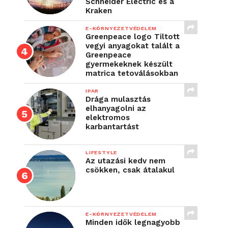
Schneider Electric és a
Kraken
E-KÖRNYEZETVÉDELEM
Greenpeace logo Tiltott
vegyi anyagokat talált a
Greenpeace
gyermekeknek készült
matrica tetoválásokban
IPAR
Drága mulasztás
elhanyagolni az
elektromos
karbantartást
LIFESTYLE
Az utazási kedv nem
csökken, csak átalakul
E-KÖRNYEZETVÉDELEM
Minden idők legnagyobb