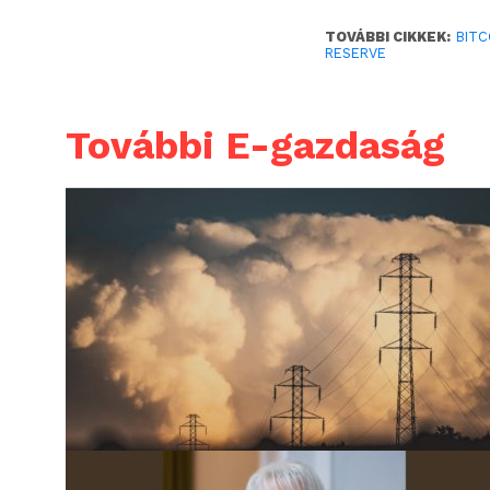
TOVÁBBI CIKKEK:
BITC
RESERVE
További E-gazdaság