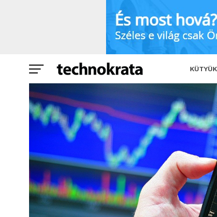
Az év végére lassítottak a kriptósok
KÜTYÜK