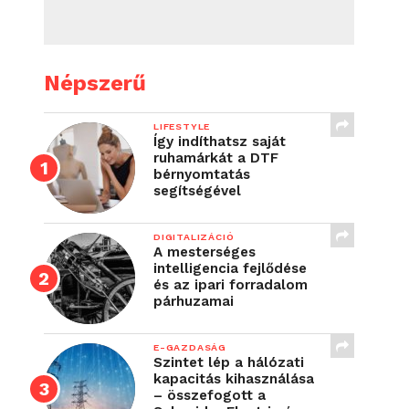
Népszerű
LIFESTYLE
Így indíthatsz saját
ruhamárkát a DTF
bérnyomtatás
segítségével
DIGITALIZÁCIÓ
A mesterséges
intelligencia fejlődése
és az ipari forradalom
párhuzamai
E-GAZDASÁG
Szintet lép a hálózati
kapacitás kihasználása
– összefogott a