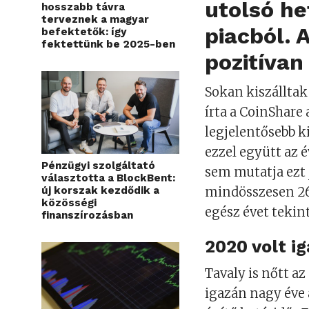
utolsó he
hosszabb távra
terveznek a magyar
piacból. 
befektetők: így
fektettünk be 2025-ben
pozitívan
Sokan kiszálltak
írta a CoinShare
legjelentősebb k
ezzel együtt az é
Pénzügyi szolgáltató
sem mutatja ezt
választotta a BlockBent:
új korszak kezdődik a
mindösszesen 260
közösségi
egész évet tekint
finanszírozásban
2020 volt i
Tavaly is nőtt az
igazán nagy éve a