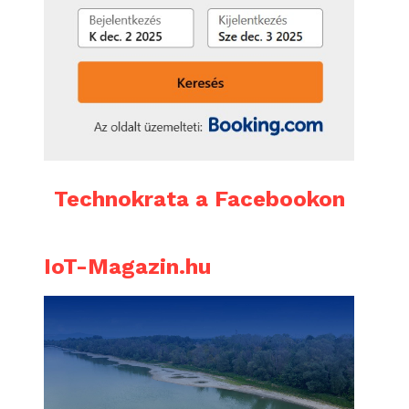
Technokrata a Facebookon
IoT-Magazin.hu