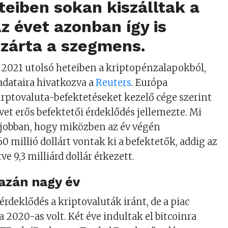
teiben sokan kiszálltak a
Az évet azonban így is
 zárta a szegmens.
 2021 utolsó heteiben a kriptopénzalapokból,
 adataira hivatkozva a
Reuters
. Európa
irptovaluta-befektetéseket kezelő cége szerint
vet erős befektetői érdeklődés jellemezte. Mi
 jobban, hogy miközben az év végén
 millió dollárt vontak ki a befektetők, addig az
ve 9,3 milliárd dollár érkezett.
gazán nagy év
 érdeklődés a kriptovaluták iránt, de a piac
 2020-as volt. Két éve indultak el bitcoinra