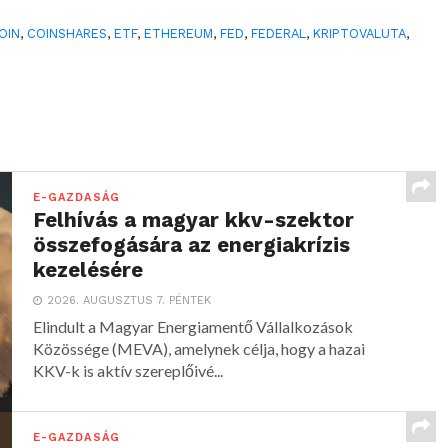
OIN
,
COINSHARES
,
ETF
,
ETHEREUM
,
FED
,
FEDERAL
,
KRIPTOVALUTA
,
E-GAZDASÁG
Felhívás a magyar kkv-szektor
összefogására az energiakrízis
kezelésére
2026. AUGUSZTUS 7. PÉNTEK
Elindult a Magyar Energiamentő Vállalkozások
Közössége (MEVA), amelynek célja, hogy a hazai
KKV-k is aktív szereplőivé...
E-GAZDASÁG