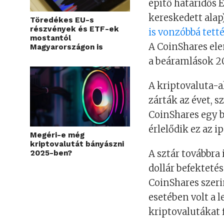
építő határidős
kereskedett alap
Töredékes EU-s
részvények és ETF-ek
is vonzóbbá tett
mostantól
A CoinShares el
Magyarországon is
a beáramlások 20
A kriptovaluta-a
zárták az évet, s
CoinShares egy be
érlelődik ez az i
Megéri-e még
kriptovalutát bányászni
A sztár továbbra 
2025-ben?
dollár befektetés
CoinShares szeri
esetében volt a 
kriptovalutákat 