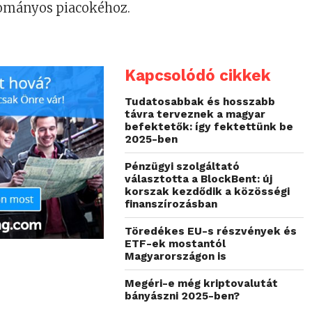
yományos piacokéhoz.
Kapcsolódó cikkek
Tudatosabbak és hosszabb
távra terveznek a magyar
befektetők: így fektettünk be
2025-ben
Pénzügyi szolgáltató
választotta a BlockBent: új
korszak kezdődik a közösségi
finanszírozásban
Töredékes EU-s részvények és
ETF-ek mostantól
Magyarországon is
Megéri-e még kriptovalutát
bányászni 2025-ben?