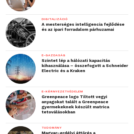
DIGITALIZÁCIÓ
A mesterséges intelligencia fejlődése
és az ipari forradalom párhuzamai
E-GAZDASÁG
Szintet lép a hálózati kapacitás
kihasználása – összefogott a Schneider
Electric és a Kraken
E-KÖRNYEZETVÉDELEM
Greenpeace logo Tiltott vegyi
anyagokat talált a Greenpeace
gyermekeknek készült matrica
tetoválásokban
TUDOMÁNY
Magyar–erdélyi áttörés a