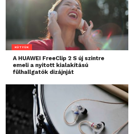
KÜTYÜK
A HUAWEI FreeClip 2 S új szintre
emeli a nyitott kialakítású
fülhallgatók dizájnját