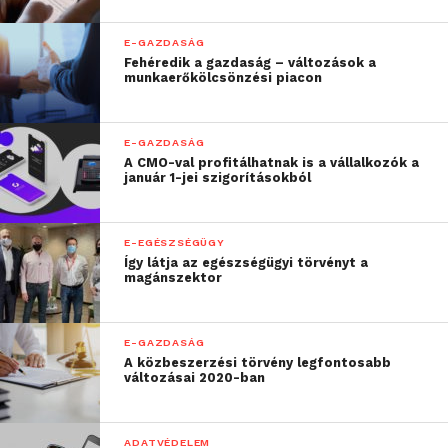
E-GAZDASÁG
Fehéredik a gazdaság – változások a
munkaerőkölcsönzési piacon
E-GAZDASÁG
A CMO-val profitálhatnak is a vállalkozók a
január 1-jei szigorításokból
E-EGÉSZSÉGÜGY
Így látja az egészségügyi törvényt a
magánszektor
E-GAZDASÁG
A közbeszerzési törvény legfontosabb
változásai 2020-ban
ADATVÉDELEM