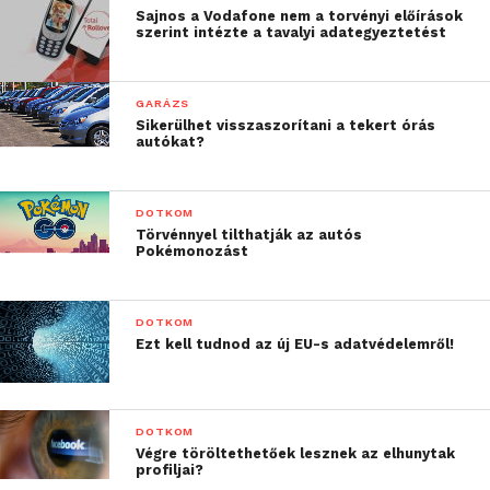
Sajnos a Vodafone nem a torvényi előírások
szerint intézte a tavalyi adategyeztetést
GARÁZS
Sikerülhet visszaszorítani a tekert órás
autókat?
DOTKOM
Törvénnyel tilthatják az autós
Pokémonozást
DOTKOM
Ezt kell tudnod az új EU-s adatvédelemről!
DOTKOM
Végre töröltethetőek lesznek az elhunytak
profiljai?