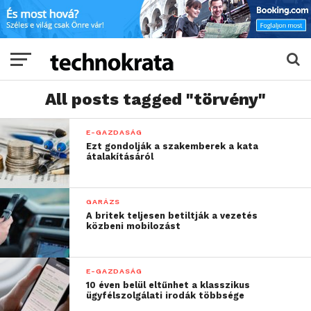
All posts tagged "törvény"
E-GAZDASÁG
Ezt gondolják a szakemberek a kata
átalakításáról
GARÁZS
A britek teljesen betiltják a vezetés
közbeni mobilozást
E-GAZDASÁG
10 éven belül eltűnhet a klasszikus
ügyfélszolgálati irodák többsége