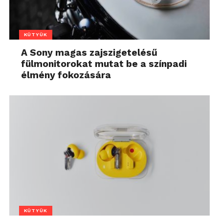
KÜTYÜK
A Sony magas zajszigetelésű
fülmonitorokat mutat be a színpadi
élmény fokozására
KÜTYÜK