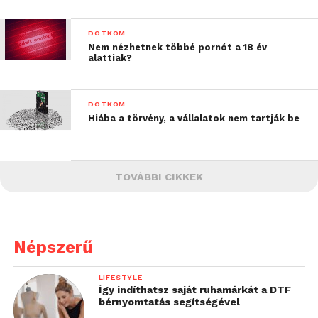
DOTKOM
Nem nézhetnek többé pornót a 18 év
alattiak?
DOTKOM
Hiába a törvény, a vállalatok nem tartják be
TOVÁBBI CIKKEK
Népszerű
LIFESTYLE
Így indíthatsz saját ruhamárkát a DTF
bérnyomtatás segítségével