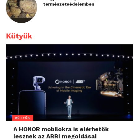
természetvédelemben
Kütyük
KÜTYÜK
A HONOR mobilokra is elérhetők
lesznek az ARRI megoldásai