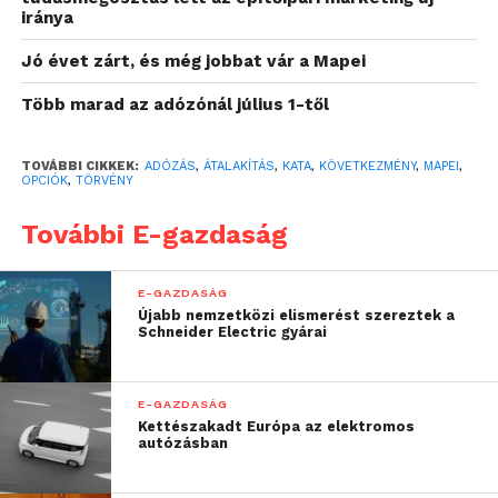
a vállalási árak. Kisebb arányban számítanak
iránya
szakemberhiányra, valamint tartanak attól, hogy
Jó évet zárt, és még jobbat vár a Mapei
nem lesz elég munka. A szakemberek töredéke vár
pozitív hatásokat, mint a piac tisztulását, hogy
Több marad az adózónál július 1-től
kevesebb lesz a kontár és egyenlőbb lesz az
árképzés.
TOVÁBBI CIKKEK:
ADÓZÁS
,
ÁTALAKÍTÁS
,
KATA
,
KÖVETKEZMÉNY
,
MAPEI
,
OPCIÓK
,
TÖRVÉNY
„Tömeges problémáról
További E-gazdaság
van szó, sokakat érint a
változás, ami átrendezi a
E-GAZDASÁG
Újabb nemzetközi elismerést szereztek a
piacot. Nagy a
Schneider Electric gyárai
tanácstalanság és
kapkodás a
E-GAZDASÁG
Kettészakadt Európa az elektromos
szakemberközösségben.
autózásban
így a legfontosabb most,