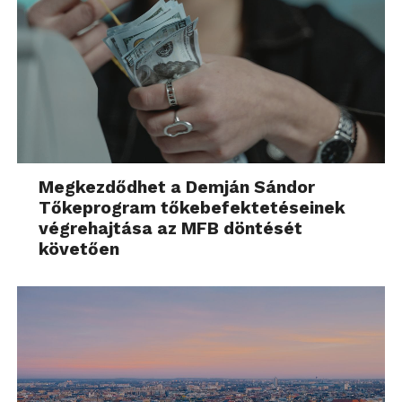
Megkezdődhet a Demján Sándor
Tőkeprogram tőkebefektetéseinek
végrehajtása az MFB döntését
követően