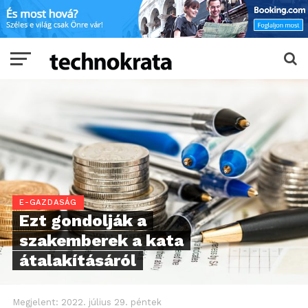
E-GAZDASÁG
Ezt gondolják a
szakemberek a kata
átalakításáról
Megjelent:
2022. július 29. péntek