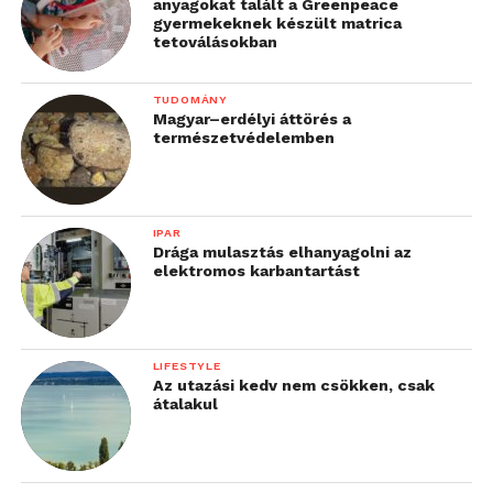
anyagokat talált a Greenpeace
gyermekeknek készült matrica
tetoválásokban
TUDOMÁNY
Magyar–erdélyi áttörés a
természetvédelemben
IPAR
Drága mulasztás elhanyagolni az
elektromos karbantartást
LIFESTYLE
Az utazási kedv nem csökken, csak
átalakul