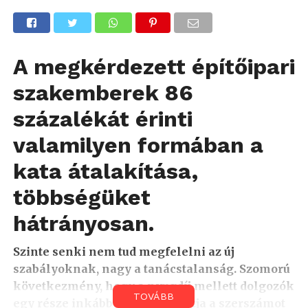
A megkérdezett építőipari
szakemberek 86
százalékát érinti
valamilyen formában a
kata átalakítása,
többségüket
hátrányosan.
Szinte senki nem tud megfelelni az új
szabályoknak, nagy a tanácstalanság. Szomorú
következmény, hogy a nyugdíj mellett dolgozók
TOVÁBB
egy része inkább szögre akasztja a szerszámot