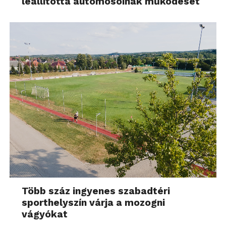
leállította autómosóinak működését
Több száz ingyenes szabadtéri
sporthelyszín várja a mozogni
vágyókat