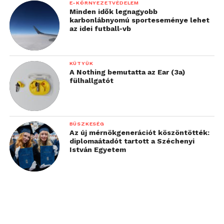
E-KÖRNYEZETVÉDELEM
Minden idők legnagyobb
karbonlábnyomú sporteseménye lehet
az idei futball-vb
KÜTYÜK
A Nothing bemutatta az Ear (3a)
fülhallgatót
BÜSZKESÉG
Az új mérnökgenerációt köszöntötték:
diplomaátadót tartott a Széchenyi
István Egyetem