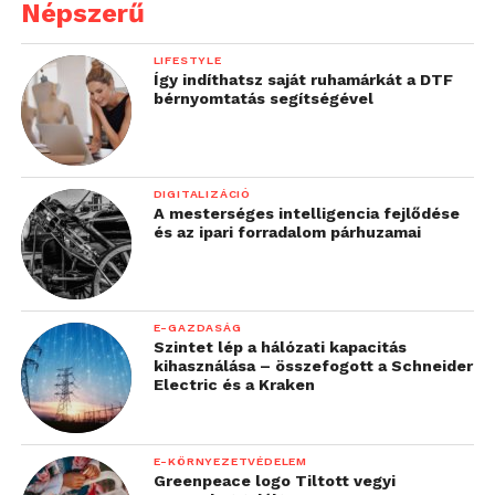
Népszerű
LIFESTYLE
Így indíthatsz saját ruhamárkát a DTF
bérnyomtatás segítségével
DIGITALIZÁCIÓ
A mesterséges intelligencia fejlődése
és az ipari forradalom párhuzamai
E-GAZDASÁG
Szintet lép a hálózati kapacitás
kihasználása – összefogott a Schneider
Electric és a Kraken
E-KÖRNYEZETVÉDELEM
Greenpeace logo Tiltott vegyi