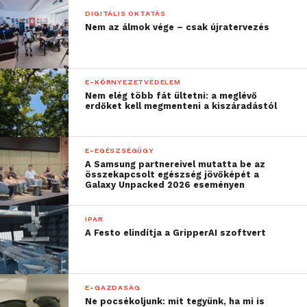
DIGITÁLIS OKTATÁS
Nem az álmok vége – csak újratervezés
E-KÖRNYEZETVÉDELEM
Nem elég több fát ültetni: a meglévő
erdőket kell megmenteni a kiszáradástól
E-EGÉSZSÉGÜGY
A Samsung partnereivel mutatta be az
összekapcsolt egészség jövőképét a
Galaxy Unpacked 2026 eseményen
IPAR
A Festo elindítja a GripperAI szoftvert
E-GAZDASÁG
Ne pocsékoljunk: mit tegyünk, ha mi is