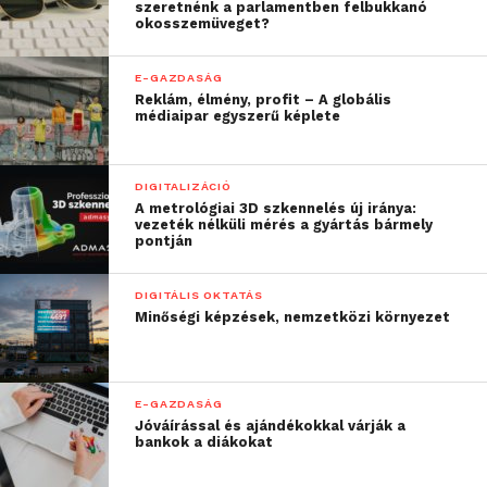
szeretnénk a parlamentben felbukkanó
okosszemüveget?
E-GAZDASÁG
Reklám, élmény, profit – A globális
médiaipar egyszerű képlete
DIGITALIZÁCIÓ
A metrológiai 3D szkennelés új iránya:
vezeték nélküli mérés a gyártás bármely
pontján
DIGITÁLIS OKTATÁS
Minőségi képzések, nemzetközi környezet
E-GAZDASÁG
Jóváírással és ajándékokkal várják a
bankok a diákokat