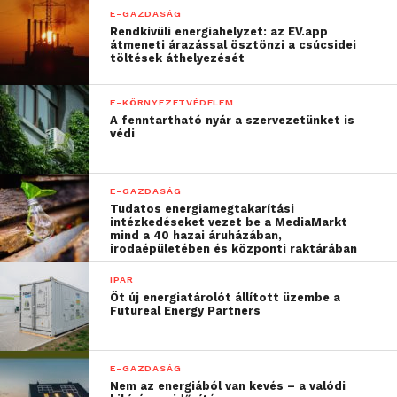
a legjobb megoldások
E-GAZDASÁG
megtalálása. Igyekszünk
Rendkívüli energiahelyzet: az EV.app
átmeneti árazással ösztönzi a csúcsidei
töltések áthelyezését
információnyújtással és
tájékoztatással minden
E-KÖRNYEZETVÉDELEM
segítséget megadni a
A fenntartható nyár a szervezetünket is
védi
szakembereknek”
E-GAZDASÁG
– mondta Markovich Béla.
Tudatos energiamegtakarítási
intézkedéseket vezet be a MediaMarkt
mind a 40 hazai áruházában,
Összességében a szakemberek 80 százaléka ítéli
irodaépületében és központi raktárában
meg kedvezőtlenül a kata átalakítását, mert
IPAR
cégeknek nem lehet számlázni, mert úgy érzik nem
Öt új energiatárolót állított üzembe a
Futureal Energy Partners
hagytak időt a felkészülésre, valamint mert
jelentősen nő az adó- és adminisztrációs teher.
E-GAZDASÁG
A megkérdezett építőipari szakemberek mindössze
Nem az energiából van kevés – a valódi