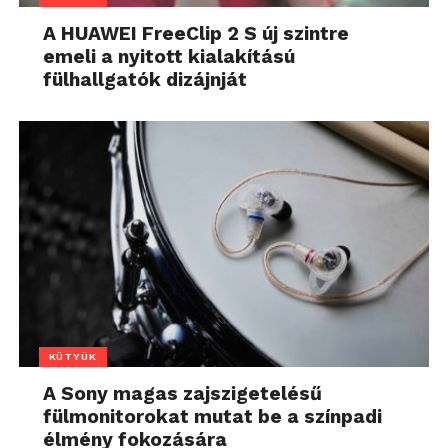
A HUAWEI FreeClip 2 S új szintre
emeli a nyitott kialakítású
fülhallgatók dizájnját
KÜTYÜK
A Sony magas zajszigetelésű
fülmonitorokat mutat be a színpadi
élmény fokozására