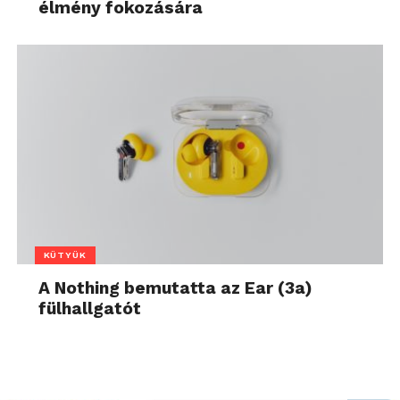
élmény fokozására
KÜTYÜK
A Nothing bemutatta az Ear (3a)
fülhallgatót