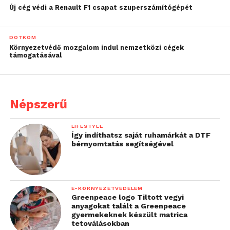
Új cég védi a Renault F1 csapat szuperszámítógépét
DOTKOM
Környezetvédő mozgalom indul nemzetközi cégek
támogatásával
Népszerű
LIFESTYLE
Így indíthatsz saját ruhamárkát a DTF
bérnyomtatás segítségével
E-KÖRNYEZETVÉDELEM
Greenpeace logo Tiltott vegyi
anyagokat talált a Greenpeace
gyermekeknek készült matrica
tetoválásokban