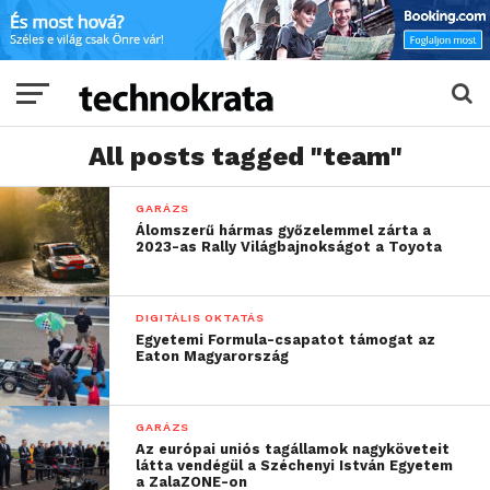
All posts tagged "team"
GARÁZS
Álomszerű hármas győzelemmel zárta a
2023-as Rally Világbajnokságot a Toyota
DIGITÁLIS OKTATÁS
Egyetemi Formula-csapatot támogat az
Eaton Magyarország
GARÁZS
Az európai uniós tagállamok nagyköveteit
látta vendégül a Széchenyi István Egyetem
a ZalaZONE-on