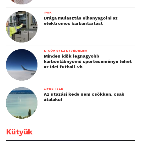
IPAR
Drága mulasztás elhanyagolni az
elektromos karbantartást
E-KÖRNYEZETVÉDELEM
Minden idők legnagyobb
karbonlábnyomú sporteseménye lehet
az idei futball-vb
LIFESTYLE
Az utazási kedv nem csökken, csak
átalakul
Kütyük