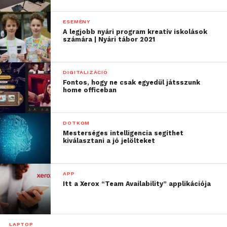
ESEMÉNY
A legjobb nyári program kreatív iskolások
számára | Nyári tábor 2021
DIGITALIZÁCIÓ
Fontos, hogy ne csak egyedül játsszunk
home officeban
DOTKOM
Mesterséges intelligencia segíthet
kiválasztani a jó jelölteket
APP
Itt a Xerox “Team Availability” applikációja
LAPTOP