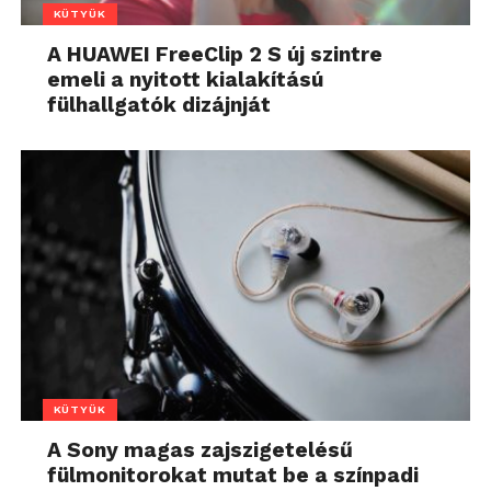
KÜTYÜK
A HUAWEI FreeClip 2 S új szintre
emeli a nyitott kialakítású
fülhallgatók dizájnját
KÜTYÜK
A Sony magas zajszigetelésű
fülmonitorokat mutat be a színpadi