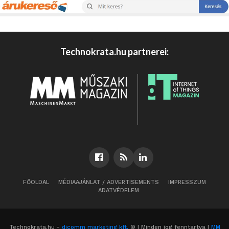
Technokrata.hu partnerei:
FŐOLDAL
MÉDIAAJÁNLAT / ADVERTISEMENTS
IMPRESSZUM
ADATVÉDELEM
Technokrata.hu -
dicomm marketing kft.
© | Minden jog fenntartva |
MM