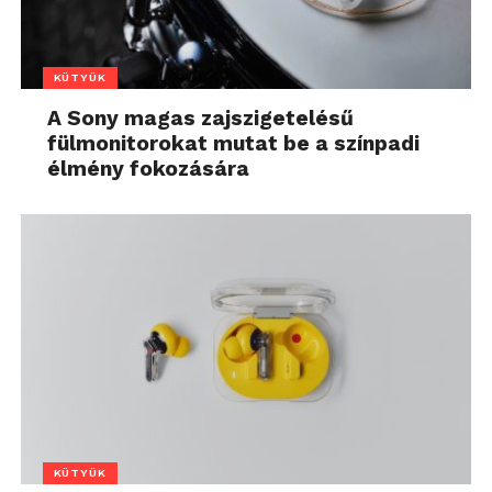
KÜTYÜK
A Sony magas zajszigetelésű
fülmonitorokat mutat be a színpadi
élmény fokozására
KÜTYÜK