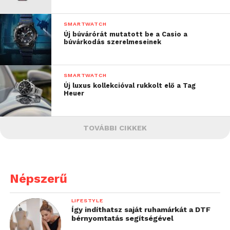
SMARTWATCH
Új búvárórát mutatott be a Casio a
búvárkodás szerelmeseinek
SMARTWATCH
Új luxus kollekcióval rukkolt elő a Tag
Heuer
TOVÁBBI CIKKEK
Népszerű
LIFESTYLE
Így indíthatsz saját ruhamárkát a DTF
bérnyomtatás segítségével