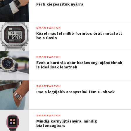
Férfi kiegészítők nyárra
SMARTWATCH
Közel másfél millió forintos órát mutatott
be a Casio
SMARTWATCH
Ezek a karórák akár karácsonyi ajándéknak
is ideálisak lehetnek
SMARTWATCH
Íme a legújabb aranyszínű fém G-shock
SMARTWATCH
Mindig karnyújtásnyira, mindig
biztonságban: