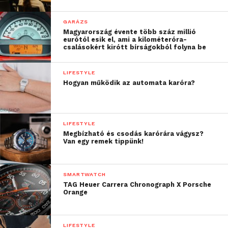
GARÁZS
Magyarország évente több száz millió
eurótól esik el, ami a kilométeróra-
csalásokért kirótt bírságokból folyna be
LIFESTYLE
Hogyan működik az automata karóra?
LIFESTYLE
Megbízható és csodás karórára vágysz?
Van egy remek tippünk!
SMARTWATCH
TAG Heuer Carrera Chronograph X Porsche
Orange
LIFESTYLE