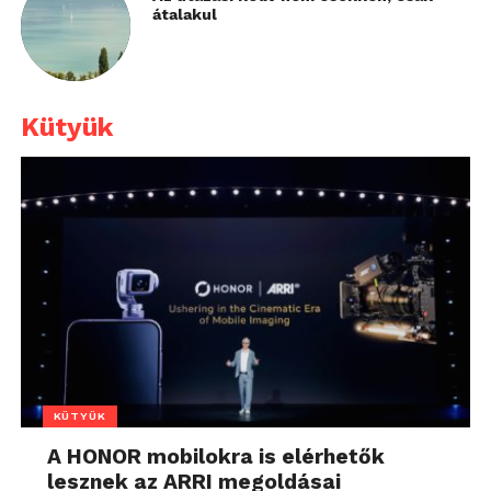
átalakul
Kütyük
KÜTYÜK
A HONOR mobilokra is elérhetők
lesznek az ARRI megoldásai