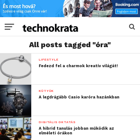
All posts tagged "óra"
LIFESTYLE
Fedezd fel a charmok kreatív világát!
KÜTYÜK
A legdrágább Casio karóra hazánkban
DIGITÁLIS OKTATÁS
A hibrid tanulás jobban működik az
elméleti órákon