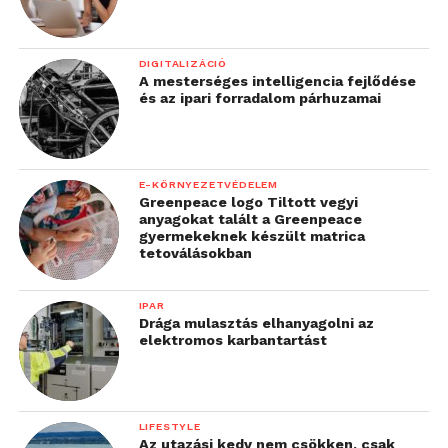
DIGITALIZÁCIÓ
A mesterséges intelligencia fejlődése
és az ipari forradalom párhuzamai
E-KÖRNYEZETVÉDELEM
Greenpeace logo Tiltott vegyi
anyagokat talált a Greenpeace
gyermekeknek készült matrica
tetoválásokban
IPAR
Drága mulasztás elhanyagolni az
elektromos karbantartást
LIFESTYLE
Az utazási kedv nem csökken, csak