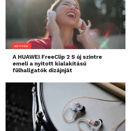
KÜTYÜK
A HUAWEI FreeClip 2 S új szintre
emeli a nyitott kialakítású
fülhallgatók dizájnját