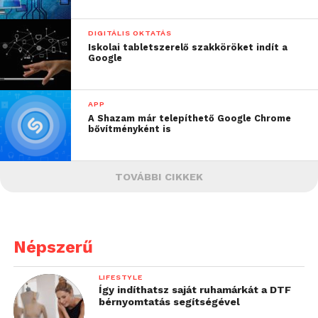
DIGITÁLIS OKTATÁS
Iskolai tabletszerelő szakköröket indít a
Google
APP
A Shazam már telepíthető Google Chrome
bővítményként is
TOVÁBBI CIKKEK
Népszerű
LIFESTYLE
Így indíthatsz saját ruhamárkát a DTF
bérnyomtatás segítségével