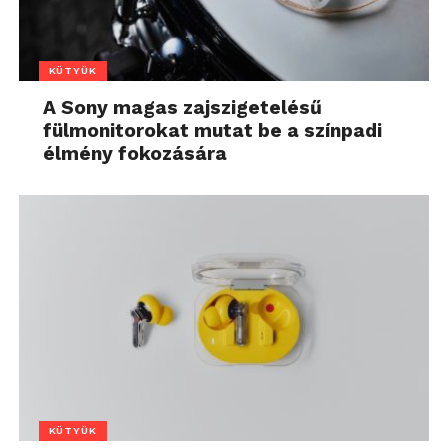
KÜTYÜK
A Sony magas zajszigetelésű
fülmonitorokat mutat be a színpadi
élmény fokozására
KÜTYÜK