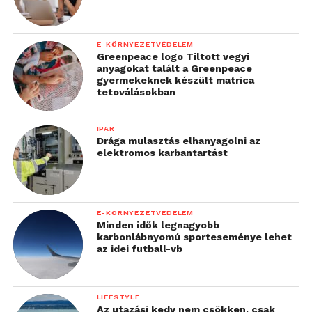
E-KÖRNYEZETVÉDELEM
Greenpeace logo Tiltott vegyi
anyagokat talált a Greenpeace
gyermekeknek készült matrica
tetoválásokban
IPAR
Drága mulasztás elhanyagolni az
elektromos karbantartást
E-KÖRNYEZETVÉDELEM
Minden idők legnagyobb
karbonlábnyomú sporteseménye lehet
az idei futball-vb
LIFESTYLE
Az utazási kedv nem csökken, csak