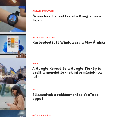
SMARTWATCH
Óriási bakit követtek el a Google háza
táján
ADATVÉDELEM
Kártevővel jött Windowsra a Play Áruház
APP
A Google Kereső és a Google Térkép is
segít a menekülteknek információkhoz
jutni
APP
Elkaszálták a reklámmentes YouTube
appot
BÜSZKESÉG