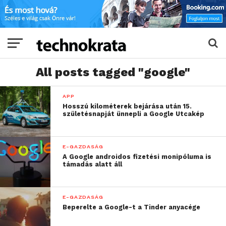
All posts tagged "google"
APP
Hosszú kilométerek bejárása után 15.
születésnapját ünnepli a Google Utcakép
E-GAZDASÁG
A Google androidos fizetési monipóluma is
támadás alatt áll
E-GAZDASÁG
Beperelte a Google-t a Tinder anyacége