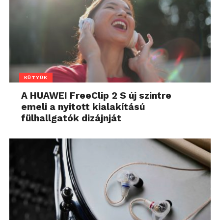
KÜTYÜK
A HUAWEI FreeClip 2 S új szintre
emeli a nyitott kialakítású
fülhallgatók dizájnját