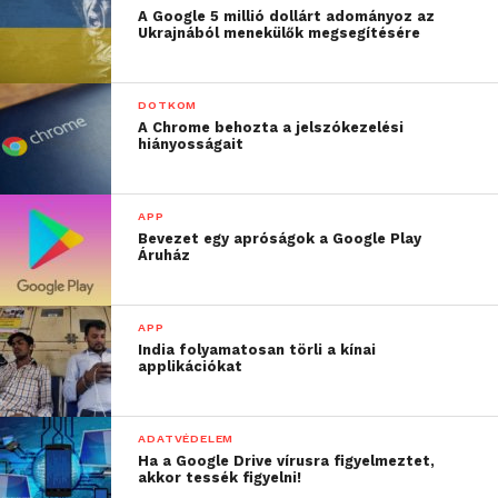
A Google 5 millió dollárt adományoz az
Ukrajnából menekülők megsegítésére
DOTKOM
A Chrome behozta a jelszókezelési
hiányosságait
APP
Bevezet egy apróságok a Google Play
Áruház
APP
India folyamatosan törli a kínai
applikációkat
ADATVÉDELEM
Ha a Google Drive vírusra figyelmeztet,
akkor tessék figyelni!