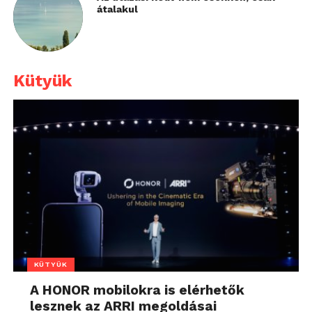
átalakul
Kütyük
KÜTYÜK
A HONOR mobilokra is elérhetők
lesznek az ARRI megoldásai