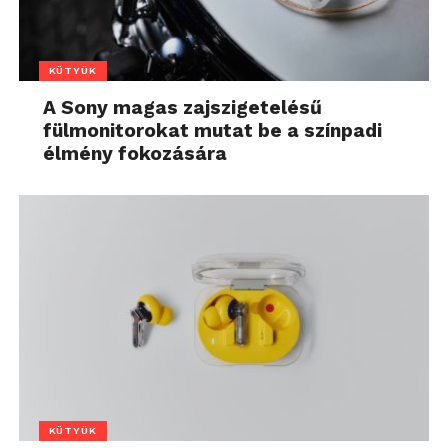
KÜTYÜK
A Sony magas zajszigetelésű
fülmonitorokat mutat be a színpadi
élmény fokozására
KÜTYÜK