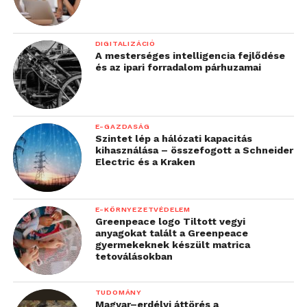
DIGITALIZÁCIÓ
A mesterséges intelligencia fejlődése
és az ipari forradalom párhuzamai
E-GAZDASÁG
Szintet lép a hálózati kapacitás
kihasználása – összefogott a Schneider
Electric és a Kraken
E-KÖRNYEZETVÉDELEM
Greenpeace logo Tiltott vegyi
anyagokat talált a Greenpeace
gyermekeknek készült matrica
tetoválásokban
TUDOMÁNY
Magyar–erdélyi áttörés a