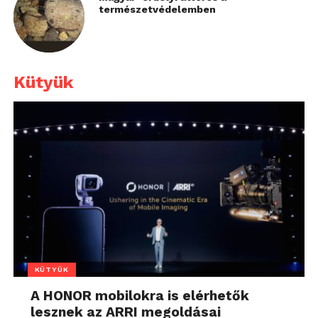
természetvédelemben
Kütyük
KÜTYÜK
A HONOR mobilokra is elérhetők
lesznek az ARRI megoldásai