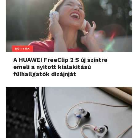
KÜTYÜK
A HUAWEI FreeClip 2 S új szintre
emeli a nyitott kialakítású
fülhallgatók dizájnját