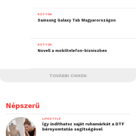
KÜTYÜK
Samsung Galaxy Tab Magyarországon
KÜTYÜK
Novell a mobiltelefon-bizniszben
TOVÁBBI CIKKEK
Népszerű
LIFESTYLE
Így indíthatsz saját ruhamárkát a DTF
bérnyomtatás segítségével