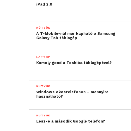
iPad 2.0
KÜTYÜK
A T-Mobile-nál már kapható a Samsung
Galaxy Tab táblagép
LAPTOP
Komoly gond a Toshiba táblagépével?
KÜTYÜK
Windows okostelefonon – mennyire
használható?
KÜTYÜK
Lesz-e a második Google telefon?