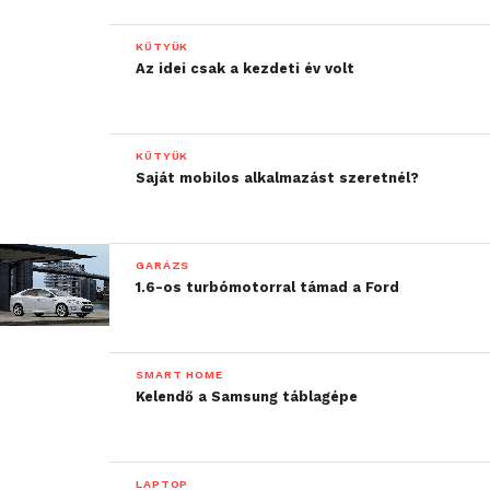
KÜTYÜK
Az idei csak a kezdeti év volt
KÜTYÜK
Saját mobilos alkalmazást szeretnél?
GARÁZS
1.6-os turbómotorral támad a Ford
SMART HOME
Kelendő a Samsung táblagépe
LAPTOP