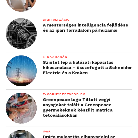
DIGITALIZÁCIÓ
A mesterséges intelligencia fejlődése
és az ipari forradalom párhuzamai
E-GAZDASÁG
Szintet lép a hálózati kapacitás
kihasználása – összefogott a Schneider
Electric és a Kraken
E-KÖRNYEZETVÉDELEM
Greenpeace logo Tiltott vegyi
anyagokat talált a Greenpeace
gyermekeknek készült matrica
tetoválásokban
IPAR
Drága mulasztás elhanyagolni az