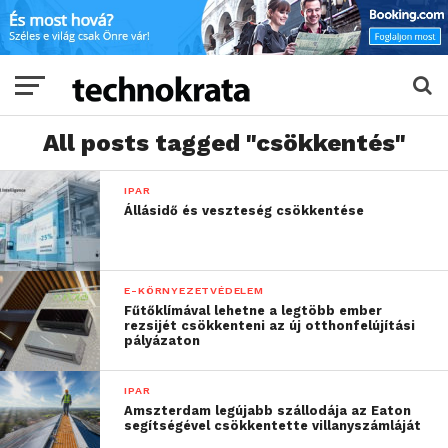
All posts tagged "csökkentés"
IPAR
Állásidő és veszteség csökkentése
E-KÖRNYEZETVÉDELEM
Fűtőklímával lehetne a legtöbb ember
rezsijét csökkenteni az új otthonfelújítási
pályázaton
IPAR
Amszterdam legújabb szállodája az Eaton
segítségével csökkentette villanyszámláját