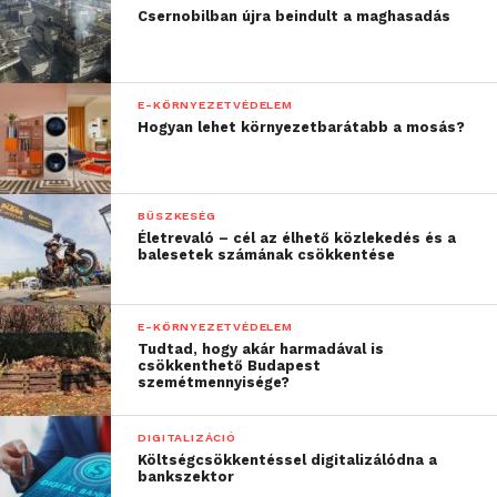
Csernobilban újra beindult a maghasadás
E-KÖRNYEZETVÉDELEM
Hogyan lehet környezetbarátabb a mosás?
BÜSZKESÉG
Életrevaló – cél az élhető közlekedés és a
balesetek számának csökkentése
E-KÖRNYEZETVÉDELEM
Tudtad, hogy akár harmadával is
csökkenthető Budapest
szemétmennyisége?
DIGITALIZÁCIÓ
Költségcsökkentéssel digitalizálódna a
bankszektor