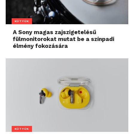
KÜTYÜK
A Sony magas zajszigetelésű
fülmonitorokat mutat be a színpadi
élmény fokozására
KÜTYÜK