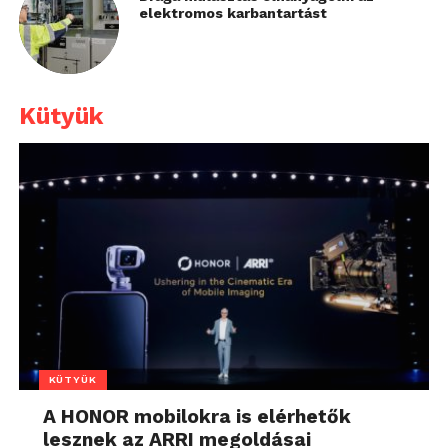
elektromos karbantartást
Kütyük
KÜTYÜK
A HONOR mobilokra is elérhetők
lesznek az ARRI megoldásai