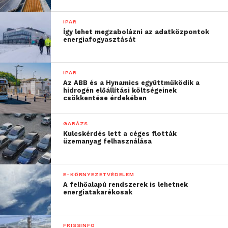
IPAR
Így lehet megzabolázni az adatközpontok
energiafogyasztását
IPAR
Az ABB és a Hynamics együttműködik a
hidrogén előállítási költségeinek
csökkentése érdekében
GARÁZS
Kulcskérdés lett a céges flották
üzemanyag felhasználása
E-KÖRNYEZETVÉDELEM
A felhőalapú rendszerek is lehetnek
energiatakarékosak
FRISSINFO