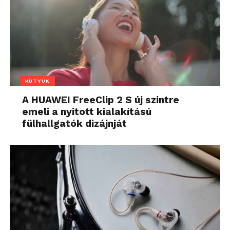
KÜTYÜK
A HUAWEI FreeClip 2 S új szintre
emeli a nyitott kialakítású
fülhallgatók dizájnját