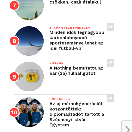
csökken, csak átalakul
E-KÖRNYEZETVÉDELEM
Minden idők legnagyobb
karbonlábnyomú
sporteseménye lehet az
idei futball-vb
KÜTYÜK
A Nothing bemutatta az
Ear (3a) fülhallgatót
BÜSZKESÉG
Az új mérnökgenerációt
köszöntötték:
diplomaátadót tartott a
Széchenyi István
Egyetem