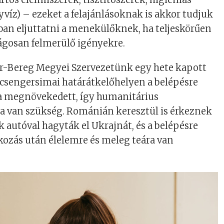
víz) – ezeket a felajánlásoknak is akkor tudjuk
an eljuttatni a menekülőknek, ha teljeskörűen
ágosan felmerülő igényekre.
r-Bereg Megyei Szervezetünk egy hete kapott
a csengersimai határátkelőhelyen a belépésre
 megnövekedett, így humanitárius
ra van szükség. Románián keresztül is érkeznek
 autóval hagyták el Ukrajnát, és a belépésre
kozás után élelemre és meleg teára van