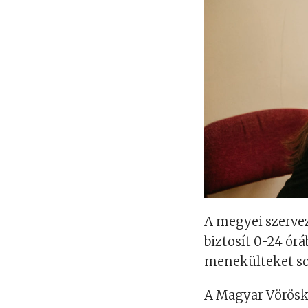
A megyei szervez
biztosít 0-24 ór
menekülteket s
A Magyar Vörösk