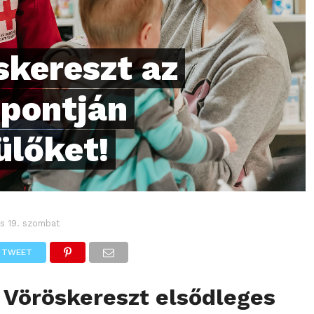
skereszt az
 pontján
ülőket!
s 19. szombat
TWEET
 Vöröskereszt elsődleges