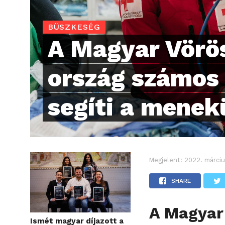
BÜSZKESÉG
A Magyar Vörö
ország számos
segíti a menek
Megjelent:
2022. márciu
SHARE
A Magyar
Ismét magyar díjazott a