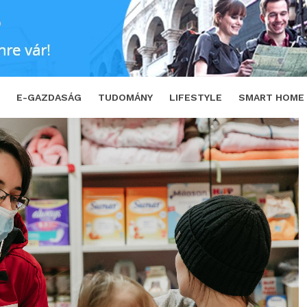
s pontján segíti a menekülőket!
SHARE
E-GAZDASÁG
TUDOMÁNY
LIFESTYLE
SMART HOME