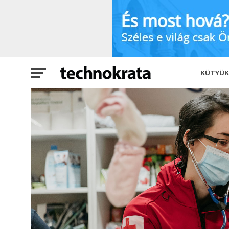
A Magyar Vöröskereszt az ország számo
KÜTYÜK