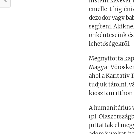
instant kávéval,
emellett higiéni
dezodor vagy ba
segíteni. Akikne
önkénteseink és
lehetőségekről.
Megnyitotta kapu
Magyar Vöröskere
ahol a Karitatív
tudjuk tárolni, 
kiosztani itthon 
A humanitárius v
(pl. Olaszország
juttattak el meg
adományokat (tar