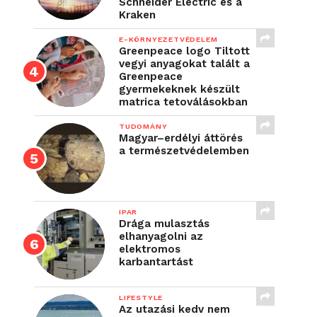
Schneider Electric és a
Kraken
E-KÖRNYEZETVÉDELEM
Greenpeace logo Tiltott
vegyi anyagokat talált a
Greenpeace
gyermekeknek készült
matrica tetoválásokban
TUDOMÁNY
Magyar–erdélyi áttörés
a természetvédelemben
IPAR
Drága mulasztás
elhanyagolni az
elektromos
karbantartást
LIFESTYLE
Az utazási kedv nem