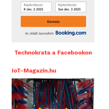
Technokrata a Facebookon
IoT-Magazin.hu