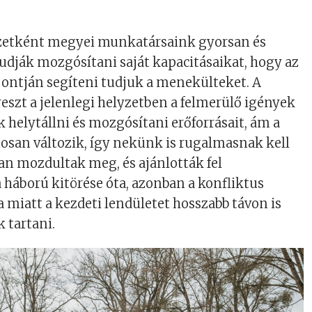
zetként megyei munkatársaink gyorsan és
dják mozgósítani saját kapacitásaikat, hogy az
ontján segíteni tudjuk a menekülteket. A
szt a jelenlegi helyzetben a felmerülő igények
k helytállni és mozgósítani erőforrásait, ám a
osan változik, így nekünk is rugalmasnak kell
n mozdultak meg, és ajánlották fel
háború kitörése óta, azonban a konfliktus
 miatt a kezdeti lendületet hosszabb távon is
 tartani.