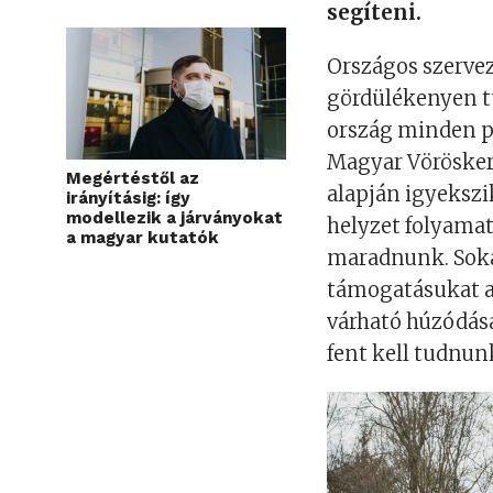
segíteni.
Országos szerve
gördülékenyen tu
ország minden p
Magyar Vöröskere
Megértéstől az
alapján igyekszi
irányításig: így
modellezik a járványokat
helyzet folyamat
a magyar kutatók
maradnunk. Soka
támogatásukat a 
várható húzódása
fent kell tudnunk