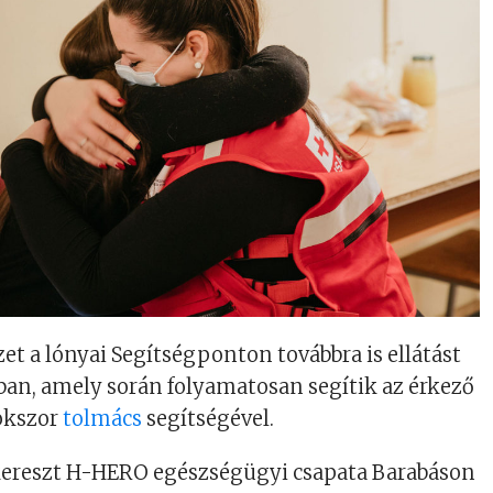
et a lónyai Segítségponton továbbra is ellátást
ában, amely során folyamatosan segítik az érkező
okszor
tolmács
segítségével.
ereszt H-HERO egészségügyi csapata Barabáson