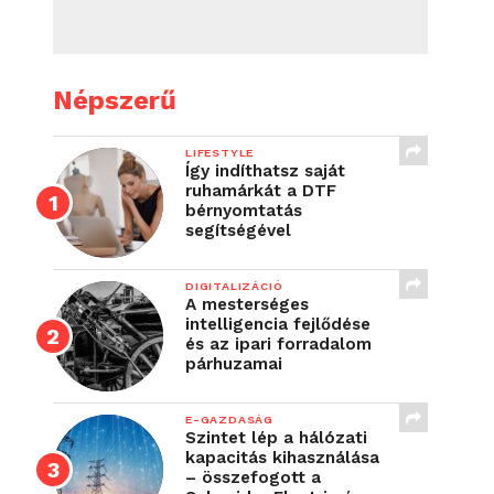
Népszerű
LIFESTYLE
Így indíthatsz saját
ruhamárkát a DTF
bérnyomtatás
segítségével
DIGITALIZÁCIÓ
A mesterséges
intelligencia fejlődése
és az ipari forradalom
párhuzamai
E-GAZDASÁG
Szintet lép a hálózati
kapacitás kihasználása
– összefogott a