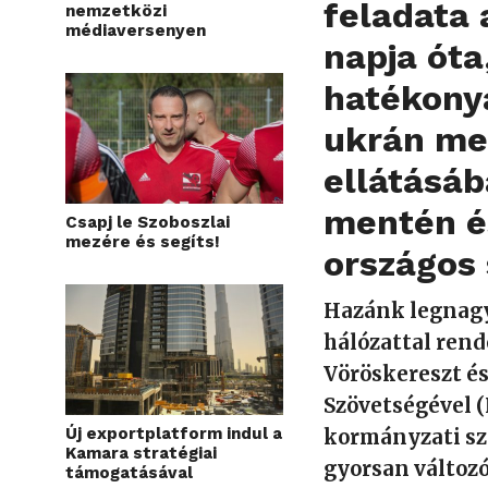
feladata 
nemzetközi
médiaversenyen
napja óta
hatékony
ukrán me
ellátásáb
mentén é
Csapj le Szoboszlai
mezére és segíts!
országos 
Hazánk legnagy
hálózattal rend
Vöröskereszt é
Szövetségével (
Új exportplatform indul a
kormányzati sz
Kamara stratégiai
gyorsan változ
támogatásával