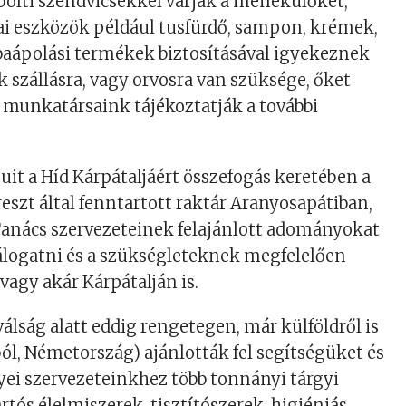
 bolti szendvicsekkel várják a menekülőket,
ai eszközök például tusfürdő, sampon, krémek,
baápolási termékek biztosításával igyekeznek
k szállásra, vagy orvosra van szüksége, őket
 munkatársaink tájékoztatják a további
it a Híd Kárpátaljáért összefogás keretében a
szt által fenntartott raktár Aranyosapátiban,
 Tanács szervezeteinek felajánlott adományokat
válogatni és a szükségleteknek megfelelően
vagy akár Kárpátalján is.
álság alatt eddig rengetegen, már külföldről is
ból, Németország) ajánlották fel segítségüket és
yei szervezeteinkhez több tonnányi tárgyi
tós élelmiszerek, tisztítószerek, higiéniás