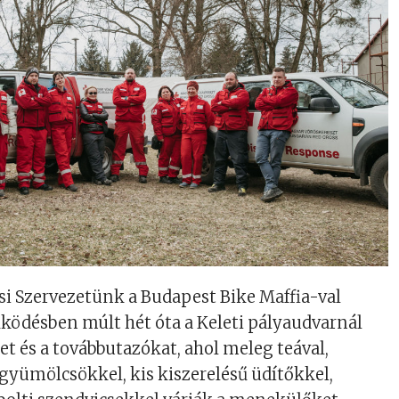
i Szervezetünk a Budapest Bike Maffia-val
ködésben múlt hét óta a Keleti pályaudvarnál
et és a továbbutazókat, ahol meleg teával,
, gyümölcsökkel, kis kiszerelésű üdítőkkel,