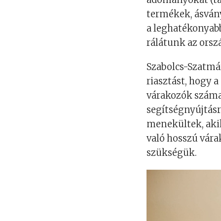
termékek, ásvány
a leghatékonyabb
rálátunk az orsz
Szabolcs-Szatmá
riasztást, hogy 
várakozók száma
segítségnyújtás
menekültek, akik
való hosszú vára
szükségük.