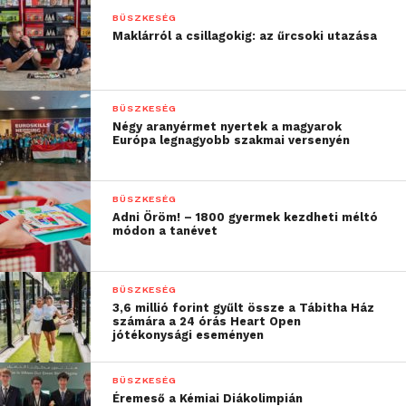
program, hiszen a
BÜSZKESÉG
Maklárról a csillagokig: az űrcsoki utazása
hallgatók valódi mérnöki
kihívást kell
teljesítsenek, és ez a
BÜSZKESÉG
Négy aranyérmet nyertek a magyarok
legjobb tanulási
Európa legnagyobb szakmai versenyén
módszer”
BÜSZKESÉG
Adni Öröm! – 1800 gyermek kezdheti méltó
– sorolta az elért mérföldköveket az igazgató.
módon a tanévet
A beszédeket követően Krecz Dávid csapatvezető
bemutatta, mi vár a csapatra az idei Shell-Eco
BÜSZKESÉG
3,6 millió forint gyűlt össze a Tábitha Ház
Marathon versenyen. Az európai futamot idén is a
számára a 24 órás Heart Open
franciaországi Nogaro pályáján tartják május végén,
jótékonysági eseményen
ott kerül sor az energiahatékonysági, és az önvezető
funkciókat tesztelő autonóm versenyszámra is. Az
BÜSZKESÉG
Éremeső a Kémiai Diákolimpián
előbbin két fő típust különböztetünk meg: a