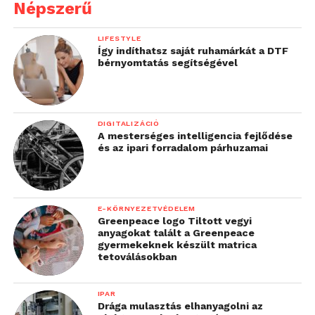
derül ki, melyiket építik be az autóba. Emellett a
Népszerű
hajtáslánctartó szerkezetet forgácsolt alumínium
alkatrészek helyett 3D nyomtatott
LIFESTYLE
Így indíthatsz saját ruhamárkát a DTF
karbonkompozitból valósítják meg, ami
bérnyomtatás segítségével
szereléstechnikailag jóval egyszerűbb, valamint a
tömege is kisebb.
DIGITALIZÁCIÓ
„Az autó üresjárási
A mesterséges intelligencia fejlődése
és az ipari forradalom párhuzamai
fogyasztása kevesebb,
mint fél watt. Ekkora
teljesítményt vesz fel az
E-KÖRNYEZETVÉDELEM
Greenpeace logo Tiltott vegyi
autó indítás után, amíg
anyagokat talált a Greenpeace
gyermekeknek készült matrica
nem megy a hajtás. Ezen
tetoválásokban
az értéken sokat már
nem tudunk csökkenteni,
IPAR
Drága mulasztás elhanyagolni az