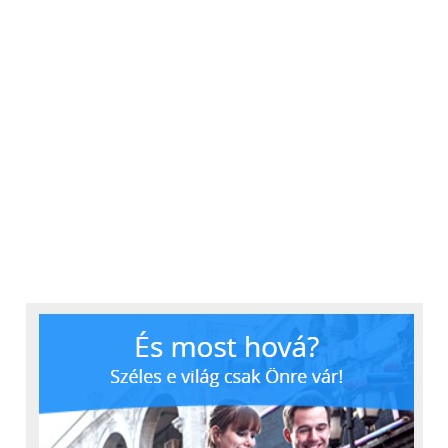
akadály mögé bújt el a
pályán vagy messzire
került, megszakadt az
adatkapcsolat, és a
boxutcába egy ideig
semmilyen információ
nem érkezett az autóról.
Emiatt új antennákat
szereztünk be, és a
szoftverünket is átírtuk.
Harmadik fontos
fejlesztésként az autó
elektronikai paneljét
modernebb, könnyebben