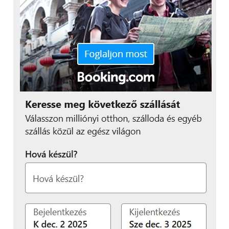
átlátható nyomtatott
áramkörre cseréljük”
– fogalmazott Kecskeméti István.
Az autonóm részleg fejlesztéseiről Unger Miklós
részlegvezető adott tájékoztatást, aki hangsúlyozta:
bár idén sikerült megnyerniük az autonóm
kategóriát, a jármű önvezető rendszere nem mindig
működött megfelelően, így van tér a fejlődésre.
„Három feladatot kellett
teljesítenünk idén,
ráadásul egymás után,
ami sok csapatot