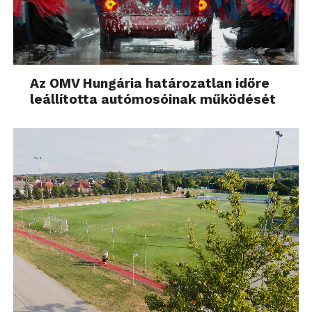
Az OMV Hungária határozatlan időre
leállította autómosóinak működését