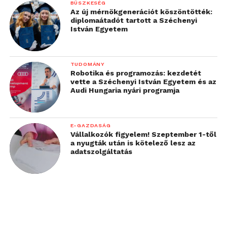
BÜSZKESÉG
Az új mérnökgenerációt köszöntötték:
időben nem ekkora
diplomaátadót tartott a Széchenyi
István Egyetem
terhelésre lett tervezve,
ezért az eszközt
folyamatosan cserélni
TUDOMÁNY
Robotika és programozás: kezdetét
kellett. Az új rendszer
vette a Széchenyi István Egyetem és az
Audi Hungaria nyári programja
nemcsak könnyebben
szerelhető, hanem a nagy
E-GAZDASÁG
igénybevételt is jobban
Vállalkozók figyelem! Szeptember 1-től
a nyugták után is kötelező lesz az
bírja majd. Emellett az
adatszolgáltatás
idén debütáló telemetria-
rendszerünkkel is
akadtak problémák. Ha a
jármű valamilyen fizikai