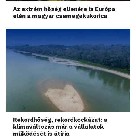
fejlesztést is
Az extrém hőség ellenére is Európa
eszközöltünk, új kamerát
élén a magyar csemegekukorica
és egy nagyobb
látótávolságú
lézerszkennert szereltünk
fel az autóra. Így az
eltérő fényviszonyokra
kevésbé lesz érzékeny a
megoldásunk, és a
különböző objektumokat
is sokkal hamarabb
tudjuk detektálni, ezért
Rekordhőség, rekordkockázat: a
hamarabb tudunk
klímaváltozás már a vállalatok
működését is átírja