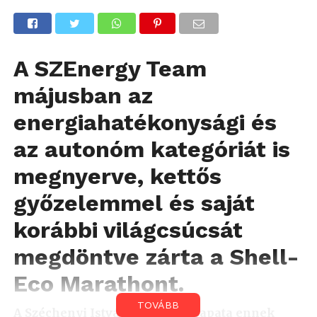
A SZEnergy Team
májusban az
energiahatékonysági és
az autonóm kategóriát is
megnyerve, kettős
győzelemmel és saját
korábbi világcsúcsát
megdöntve zárta a Shell-
Eco Marathont.
TOVÁBB
A Széchenyi István Egyetem csapata ennek