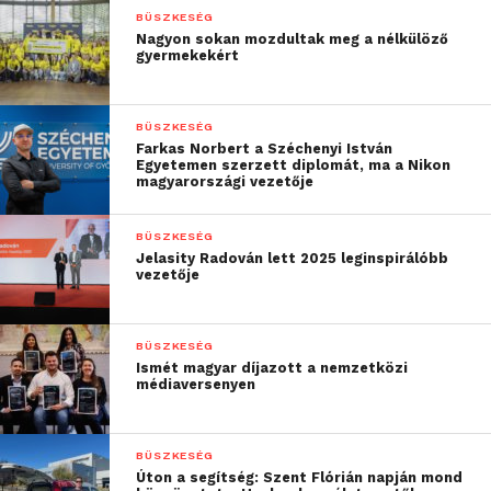
BÜSZKESÉG
Nagyon sokan mozdultak meg a nélkülöző
gyermekekért
BÜSZKESÉG
Farkas Norbert a Széchenyi István
Egyetemen szerzett diplomát, ma a Nikon
magyarországi vezetője
BÜSZKESÉG
Jelasity Radován lett 2025 leginspirálóbb
vezetője
„Nemzetközi sikerek?
Szerényen, de kellő
BÜSZKESÉG
büszkeséggel
Ismét magyar díjazott a nemzetközi
médiaversenyen
mondhatjuk, ezt már
elértük, a nyugat-európai
BÜSZKESÉG
egyetemek csapatai
Úton a segítség: Szent Flórián napján mond