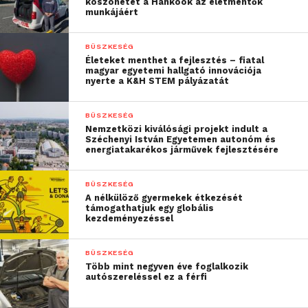
köszönetet a Hankook az életmentők
figyelnek ránk és számon
munkájáért
tartanak minket.
BÜSZKESÉG
Alapítsunk startupot?
Életeket menthet a fejlesztés – fiatal
magyar egyetemi hallgató innovációja
Nos, egykori és jelenlegi
nyerte a K&H STEM pályázatát
csapattagok
BÜSZKESÉG
részvételével már több
Nemzetközi kiválósági projekt indult a
Széchenyi István Egyetemen autonóm és
mint egy éve létrejött a
energiatakarékos járművek fejlesztésére
Quatic nevet kapott
BÜSZKESÉG
spinoff cég, amely
A nélkülöző gyermekek étkezését
elektromos hajtásláncot
támogathatjuk egy globális
kezdeményezéssel
fejleszt gokartokba.
Egyedi oktatási
BÜSZKESÉG
Több mint negyven éve foglalkozik
programok? A csapat
autószereléssel ez a férfi
maga egy egyedi oktatási