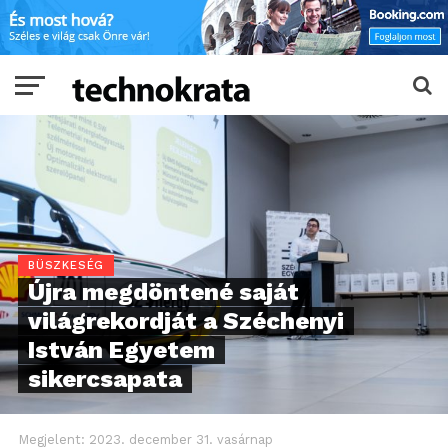
BÜSZKESÉG
Újra megdöntené saját
világrekordját a Széchenyi
István Egyetem
sikercsapata
Megjelent:
2023. december 31. vasárnap