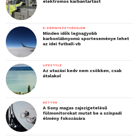
ezért úgy döntöttünk, az
elektromos karbantartást
idei évben az autó
üzembiztonságát és
E-KÖRNYEZETVÉDELEM
megbízhatóságát
Minden idők legnagyobb
karbonlábnyomú sporteseménye lehet
növeljük”
az idei futball-vb
– fektette le az elektronikai részleg fejlesztéseinek
LIFESTYLE
idei irányát Kecskeméti István részlegvezető.
Az utazási kedv nem csökken, csak
átalakul
„Az
akkumulátorfelügyeleti
KÜTYÜK
rendszerünk 2015 óta
A Sony magas zajszigetelésű
fülmonitorokat mutat be a színpadi
dolgozik az autóban,
élmény fokozására
megérett az idő a
cseréjére. Abban az