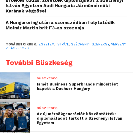
Értékes tudás: átvették diplomájukat a Széchenyi
óriási felelősség címvédőnek lenni, tudni kell
István Egyetem Audi Hungaria Járműmérnöki
kezelni a sikert, emiatt rendkívül fontos a motiváció
Karának végzősei
megőrzése.
A Hungaroring után a szomszédban folytatódik
Molnár Martin brit F3-as szezonja
Hozzá csatlakozott dr. Szauter Ferenc, az egyetem
Járműipari Kutatóközpontjának igazgatója, a
TOVÁBBI CIKKEK:
EGYETEM
,
ISTVÁN.
,
SZÉCHENYI
,
SZENERGY
,
VERSENY
,
SZEnergy Team alapítója, aki köszöntőjében
VILÁGREKORD
felvetett néhány lehetséges új célt, amit a csapat
További Büszkeség
kitűzhet maga elé. Megkérte korunk népszerű,
mesterségesintelligencia-alapú chatbotját, a
ChatGPT-t, hogy vázoljon fel pár lehetséges
BÜSZKESÉG
jövőbeni sikertörténetet a gárda számára.
Ismét Business Superbrands minősítést
kapott a Dachser Hungary
Legnagyobb meglepetésére a program által javasolt
pontok közül néhányat már ki is pipálhatott a
társaság.
BÜSZKESÉG
Az új mérnökgenerációt köszöntötték:
diplomaátadót tartott a Széchenyi István
Egyetem