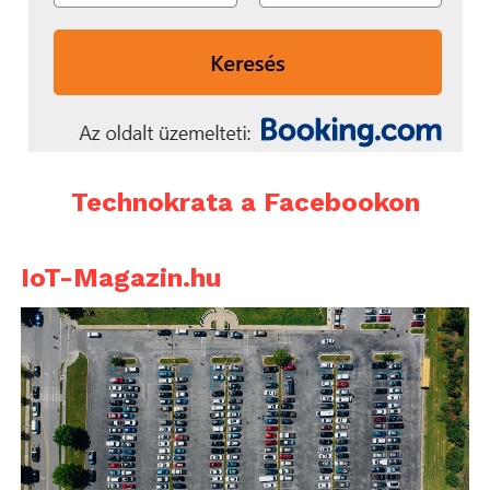
megzavart. El kellett
jutnunk egy nem egyenes
szakasz egyik pontjából a
másikba, aztán
akadályokat kellett
kikerülnünk egy egyenes
Technokrata a Facebookon
szakaszon, végül le
kellett parkolnunk egy
IoT-Magazin.hu
üres parkolóhelyre. Ezek
közül a parkolási
manővert nem sikerült
teljesítenünk. A probléma
oka az volt, hogy
kizárólag a kamera képét