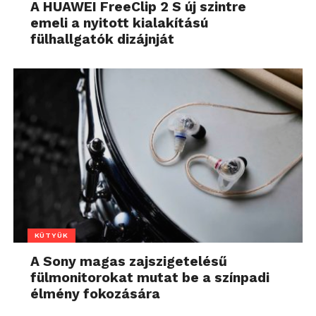
A HUAWEI FreeClip 2 S új szintre
emeli a nyitott kialakítású
fülhallgatók dizájnját
KÜTYÜK
A Sony magas zajszigetelésű
fülmonitorokat mutat be a színpadi
élmény fokozására