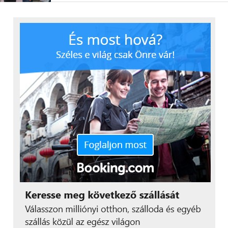
csapat duplázni is tudott, hiszen a tagok a tavalyi
ezüstérem után az autonóm versenyszámban is
felállhattak a dobogó legfelső fokára.
A Széchenyi István Egyetem csapata hosszú évek
munkájával jutott el a csúcsra, hiszen a napelemes
osztály megszűnése után 2013 óta versenyeznek
városi kisautó (urban concept) kategóriában. Merre
tovább? – vetődhet fel a kérdés. Krecz Dávid
kijelentette, magasan van a léc, ezért idén sem adják
alább a győzelemnél: a cél a címvédés mindkét
kategóriában, az energiahatékonysági versenyben
megfejelve ezt – saját egyéni legjobbjukat
ostromolva – egy új világcsúccsal.