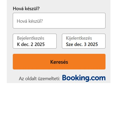
Bár úgy tűnhet, a SZEnergy Team kihozta autójából a
maximumot, valójában még mindig vannak
tartalékok a járműben – mutatott rá Für Balázs, a
gépészeti részleg vezetője, aki szerint elképzelhető
még a mostaninál is alacsonyabb fogyasztás. Ennek
érdekében megtörtént az első futómű
felülvizsgálata, amit követően egy továbbfejlesztett
és egy teljesen új futóművet is terveztek, de majd
csak a prototípusok legyártása utáni tesztek során