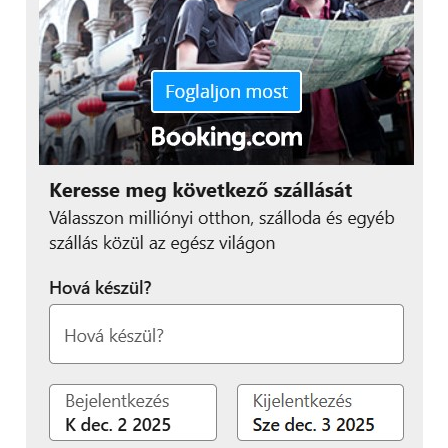
Ha esetleg érdekel a SwitchBot Curtain egy
többszörösen díjnyertes szerkezet, az IDEA 2020
(International Design Excellence Awards) mellett
elnyerte a Good Design Award 2020 elismerést is.
A
SwitchBot Curtain
darabjának ára 69 és 79 dollár
verziótól függően, de
a
SWITCHBOT15OFF
kuponnal most 15 százalékos
kedvezményt adnak rá a hivatalos oldalon. Ha több
függönyt is szeretnél automatizálni, akkor
értelemszerűen több darabra lesz szükség, ezért
kettes és négyes csomagban is kérhető, nem