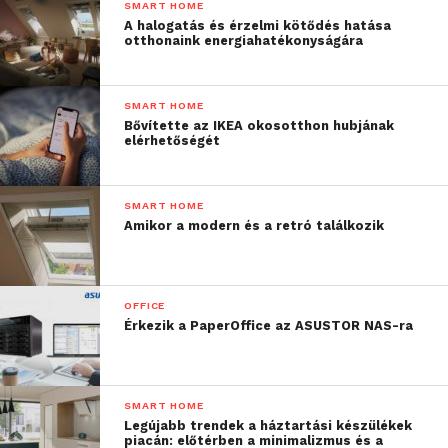
SMART HOME
A halogatás és érzelmi kötődés hatása
otthonaink energiahatékonyságára
SMART HOME
Bővítette az IKEA okosotthon hubjának
elérhetőségét
SMART HOME
Amikor a modern és a retró találkozik
OFFICE
Érkezik a PaperOffice az ASUSTOR NAS-ra
SMART HOME
Legújabb trendek a háztartási készülékek
piacán: előtérben a minimalizmus és a