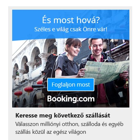
függönyöket
Az alábbiakban egy olyan készüléket fogunk
Nektek röviden bemutatni, amelynek
segítségével motorizálni tudjuk a hagyományos
függönyöket. Alapvetően az ilyesmit lehetővé
tévő eszközök, berendezések rendkívül sokba
kerülnek, akár több százezer forintot is
kóstálhatnak, ehhez képest a SwitchBot Curtain
egy abszolút megfizethető szerkezet.
Mielőtt bárki valami hihetetlen mágiára gondolna, a
SwitchBot Curtain lényegében egy vezeték nélkül
működő robot, ami helyettünk húzza ki vagy be
függönyöket a lakásban.