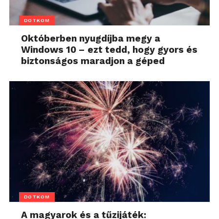
DOTKOM
Októberben nyugdíjba megy a
Windows 10 – ezt tedd, hogy gyors és
biztonságos maradjon a géped
DOTKOM
A magyarok és a tűzijáték: