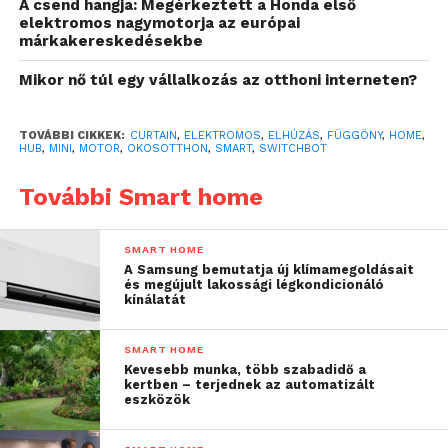
A csend hangja: Megérkeztett a Honda első
elektromos nagymotorja az európai
márkakereskedésekbe
Mikor nő túl egy vállalkozás az otthoni interneten?
TOVÁBBI CIKKEK:
CURTAIN
,
ELEKTROMOS
,
ELHÚZÁS
,
FÜGGÖNY
,
HOME
,
Mondanunk sem kell, a készüléket telefonról is
HUB
,
MINI
,
MOTOR
,
OKOSOTTHON
,
SMART
,
SWITCHBOT
tudjuk vezérelni, de a tudomány nem áll meg itt, van
További Smart home
időzítés és napsütéshez igazodó üzemmód is. Simán
be lehet állítani, hogy reggel teljesen magától
elhúzza a függönyt, így talán a napod is jobban indul.
SMART HOME
A Samsung bemutatja új klímamegoldásait
Vagy legalább meglesz az első illető, akit elküldhetsz
és megújult lakossági légkondicionáló
a fenébe, a családtagok helyett.
kínálatát
A SwitchBot Curtain mellé külön vásárolható
SMART HOME
távirányító, a
SwitchBot Remote
, amivel még a
Kevesebb munka, több szabadidő a
kertben – terjednek az automatizált
telefont sem kell használnod a szerkezet
eszközök
vezérlésére. Fekszel a kanapén és mindössze egy
gombnyomás – a függöny máris el van húzva.