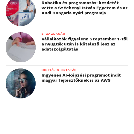
Robotika és programozás: kezdetét
használható. Arra azért érdemes odafigyelni, hogy a
vette a Széchenyi István Egyetem és az
rendelésnél a számodra a megfelelő változatot
Audi Hungaria nyári programja
válaszd!
E-GAZDASÁG
Vállalkozók figyelem! Szeptember 1-től
a nyugták után is kötelező lesz az
adatszolgáltatás
DIGITÁLIS OKTATÁS
Ingyenes AI-képzési programot indít
magyar fejlesztőknek is az AWS
A függönyhúzó mini robot legnagyobb előnye az,
hogy az energia ellátásához nem szükséges
semmilyen kábel, van egy beépített akkumulátora,
amelynek segítségével akár nyolc hónapig is képes
üzemelni egyetlen feltöltéssel. Ha egyáltalán nem
akarsz kínlódni a töltéssel, létezik egy
opcionális
napelemes kiegészítő
is.