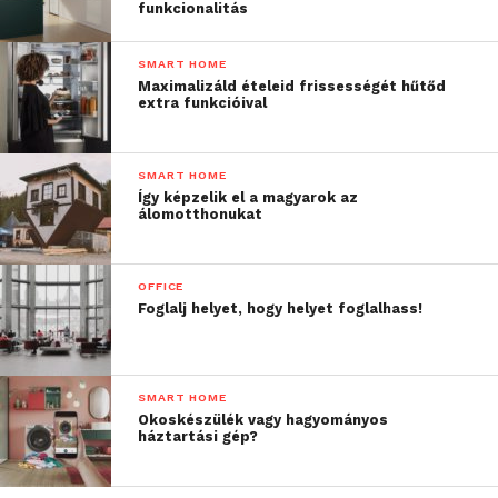
funkcionalitás
A Switchbot Curtain motorizálja a
hagyományos függönyöket
SMART HOME
Maximalizáld ételeid frissességét hűtőd
extra funkcióival
SMART HOME
Így képzelik el a magyarok az
álomotthonukat
OFFICE
Foglalj helyet, hogy helyet foglalhass!
A Switchbot Curtain
SMART HOME
motorizálja a
Okoskészülék vagy hagyományos
háztartási gép?
hagyományos