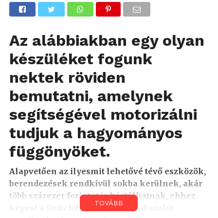
Az alábbiakban egy olyan
készüléket fogunk
nektek röviden
bemutatni, amelynek
segítségével motorizálni
tudjuk a hagyományos
függönyöket.
Alapvetően az ilyesmit lehetővé tévő eszközök,
berendezések rendkívül sokba kerülnek, akár
több százezer forintot is kóstálhatnak, ehhez
TOVÁBB
képest a SwitchBot Curtain egy abszolút