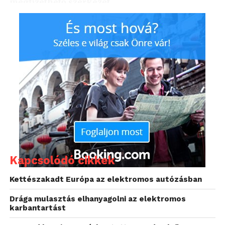
megfizethető szerkezet.
Mielőtt bárki valami hihetetlen mágiára gondolna, a
SwitchBot Curtain lényegében egy vezeték nélkül
működő robot, ami helyettünk húzza ki vagy be
függönyöket a lakásban.
Kapcsolódó cikkek
Kettészakadt Európa az elektromos autózásban
Drága mulasztás elhanyagolni az elektromos
karbantartást