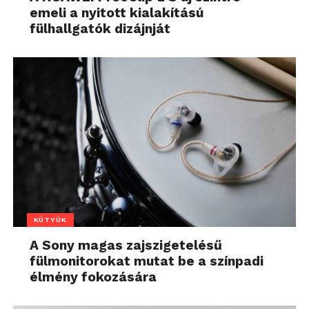
emeli a nyitott kialakítású
fülhallgatók dizájnját
KÜTYÜK
A Sony magas zajszigetelésű
fülmonitorokat mutat be a színpadi
élmény fokozására