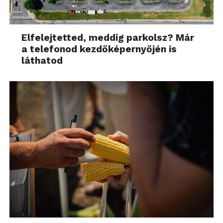
Elfelejtetted, meddig parkolsz? Már
a telefonod kezdőképernyőjén is
láthatod