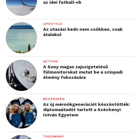
az idei futball-vb
rendszerrel, a Google Asszisztens és Alexa mellett
támogatja Siri-t is. Fontos: attól, hogy felszerelésre
kerül ez a szerkezet, attól még ugyanúgy lehet
LIFESTYLE
húzni a függönyt kézi erővel is, ebben nem gátol
Az utazási kedv nem csökken, csak
átalakul
benneteket a SwitchBot Curtain.
KÜTYÜK
A Sony magas zajszigetelésű
fülmonitorokat mutat be a színpadi
élmény fokozására
BÜSZKESÉG
Az új mérnökgenerációt köszöntötték:
diplomaátadót tartott a Széchenyi
István Egyetem
A gyártói leírás értelmében a SwitchBot Curtain
felszerelése mindössze 30 másodpercbe telik, a
színes és a karnisos függönyök esetében is
TUDOMÁNY