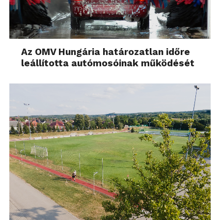
Az OMV Hungária határozatlan időre
leállította autómosóinak működését