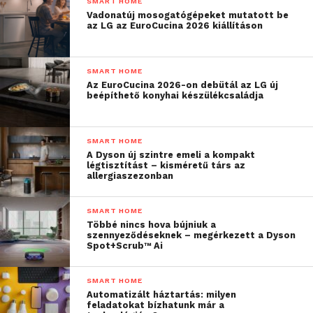
SMART HOME
Amennyiben megvásárlod a
SwitchBot Hub Mini
-t,
Vadonatúj mosogatógépeket mutatott be
az LG az EuroCucina 2026 kiállításon
az irányítás történhet hangvezérléssel is, a
kiegészítő kompatibilis a legtöbb szoftveres
rendszerrel, a Google Asszisztens és Alexa mellett
SMART HOME
támogatja Siri-t is. Fontos: attól, hogy felszerelésre
Az EuroCucina 2026-on debütál az LG új
beépíthető konyhai készülékcsaládja
kerül ez a szerkezet, attól még ugyanúgy lehet
húzni a függönyt kézi erővel is, ebben nem gátol
benneteket a SwitchBot Curtain.
SMART HOME
A Dyson új szintre emeli a kompakt
légtisztítást – kisméretű társ az
allergiaszezonban
SMART HOME
Többé nincs hova bújniuk a
szennyeződéseknek – megérkezett a Dyson
Spot+Scrub™ Ai
SMART HOME
Automatizált háztartás: milyen
feladatokat bízhatunk már a