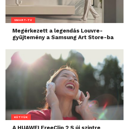
SMART-TV
Megérkezett a legendás Louvre-
gyűjtemény a Samsung Art Store-ba
KÜTYÜK
A HUAWEI FreeClip 2 S új szintre