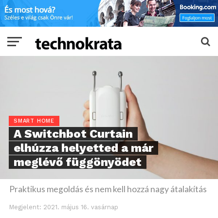
SMART HOME
A Switchbot Curtain
elhúzza helyetted a már
meglévő függönyödet
Praktikus megoldás és nem kell hozzá nagy átalakítás
Megjelent:
2021. május 16. vasárnap