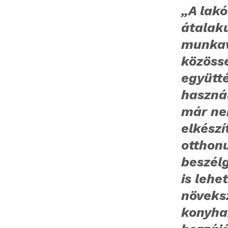
„A lak
átalak
munkav
közössé
együtt
haszná
már ne
elkész
otthonu
beszélg
is lehe
növeksz
konyha