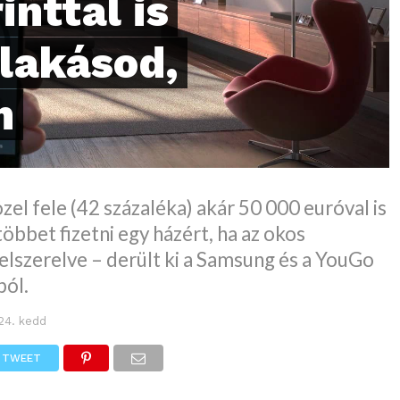
inttal is
 lakásod,
n
zel fele (42 százaléka) akár 50 000 euróval is
többet fizetni egy házért, ha az okos
elszerelve – derült ki a Samsung és a YouGo
ból.
 24. kedd
TWEET