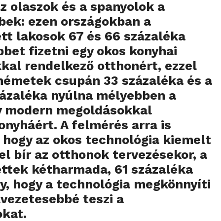
az olaszok és a spanyolok a
bek: ezen országokban a
t lakosok 67 és 66 százaléka
bbet fizetni egy okos konyhai
al rendelkező otthonért, ezzel
németek csupán 33 százaléka és a
zázaléka nyúlna mélyebben a
y modern megoldásokkal
onyháért. A felmérés arra is
t, hogy az okos technológia kiemelt
el bír az otthonok tervezésekor, a
ttek kétharmada, 61 százaléka
y, hogy a technológia megkönnyíti
lvezetesebbé teszi a
kat.