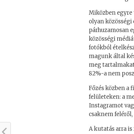
Miközben egyre 
olyan közösségi 
párhuzamosan egy
közösségi médiát
fotókból ételkész
magunk által kés
meg tartalmakat.
82%-a nem poszto
Főzés közben a f
felületeken: a m
Instagramot vagy
csaknem feléről
A kutatás arra 