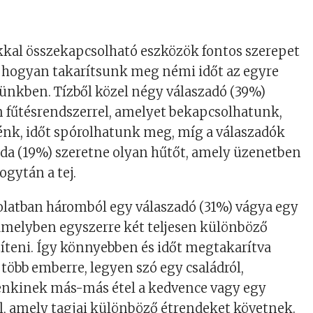
kkal összekapcsolható eszközök fontos szerepet
, hogyan takarítsunk meg némi időt az egyre
ünkben. Tízből közel négy válaszadó (39%)
n fűtésrendszerrel, amelyet bekapcsolhatunk,
énk, időt spórolhatunk meg, míg a válaszadók
 (19%) szeretne olyan hűtőt, amely üzenetben
fogytán a tej.
olatban háromból egy válaszadó (31%) vágya egy
 amelyben egyszerre két teljesen különböző
zíteni. Így könnyebben és időt megtakarítva
 több emberre, legyen szó egy családról,
nkinek más-más étel a kedvence vagy egy
ól, amely tagjai különböző étrendeket követnek.