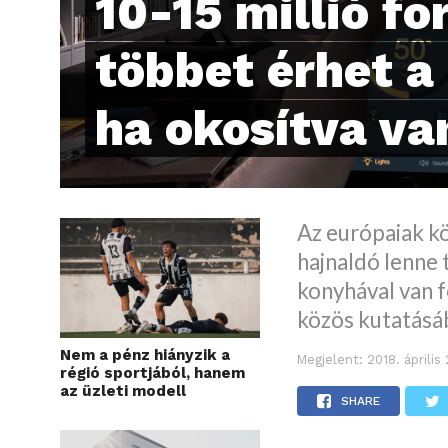
10-15 millió for
többet érhet a
ha okosítva va
Az európaiak kö
hajnaldó lenne 
konyhával van f
közös kutatásá
Nem a pénz hiányzik a
Megjelent:
2018. április
régió sportjából, hanem
az üzleti modell
SHARE