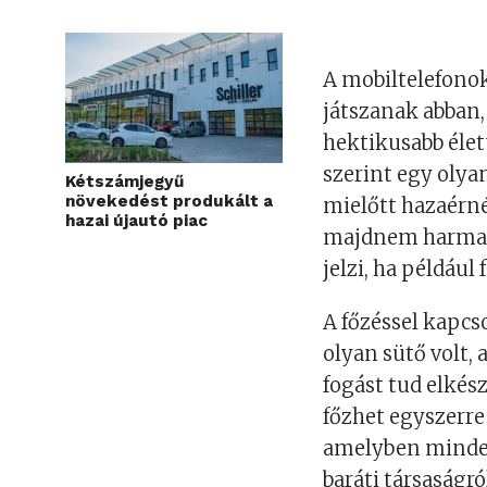
A mobiltelefono
játszanak abban
hektikusabb élet
szerint egy olya
Kétszámjegyű
növekedést produkált a
mielőtt hazaérn
hazai újautó piac
majdnem harmada
jelzi, ha például 
A főzéssel kapcs
olyan sütő volt,
fogást tud elkés
főzhet egyszerre
amelyben minde
baráti társaságr