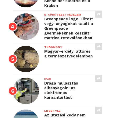
Schneider Electric és a
Kraken
E-KÖRNYEZETVÉDELEM
Greenpeace logo Tiltott
vegyi anyagokat talált a
Greenpeace
gyermekeknek készült
matrica tetoválásokban
TUDOMÁNY
Magyar–erdélyi áttörés
a természetvédelemben
IPAR
Drága mulasztás
elhanyagolni az
elektromos
karbantartást
LIFESTYLE
Az utazási kedv nem