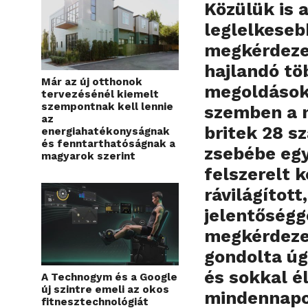
Közülük is 
leglelkeseb
megkérdezet
hajlandó tö
Már az új otthonok
megoldásokk
tervezésénél kiemelt
szempontnak kell lennie
szemben a 
az
britek 28 s
energiahatékonyságnak
és fenntarthatóságnak a
zsebébe eg
magyarok szerint
felszerelt k
rávilágítot
jelentőségg
megkérdeze
gondolta úg
és sokkal é
A Technogym és a Google
új szintre emeli az okos
mindennapo
fitnesztechnológiát