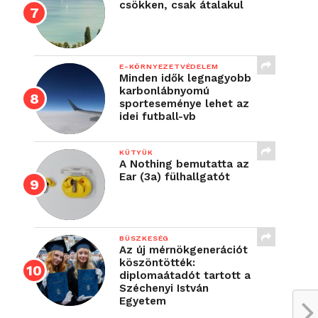
csökken, csak átalakul
E-KÖRNYEZETVÉDELEM
Minden idők legnagyobb
karbonlábnyomú
sporteseménye lehet az
idei futball-vb
KÜTYÜK
A Nothing bemutatta az
Ear (3a) fülhallgatót
BÜSZKESÉG
Az új mérnökgenerációt
köszöntötték:
diplomaátadót tartott a
Széchenyi István
Egyetem