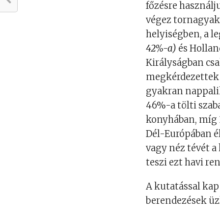
főzésre használj
végez tornagyako
helyiségben, a 
42%-a)
és Holla
Királyságban csa
megkérdezettek 
gyakran nappalik
46%-a tölti szaba
konyhában, míg 
Dél-Európában 
vagy néz tévét 
teszi ezt havi re
A kutatással kap
berendezések üz