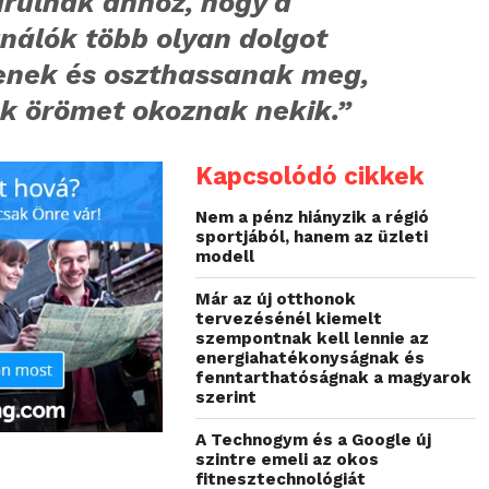
árulnak ahhoz, hogy a
nálók több olyan dolgot
enek és oszthassanak meg,
k örömet okoznak nekik.”
Kapcsolódó cikkek
Nem a pénz hiányzik a régió
sportjából, hanem az üzleti
modell
Már az új otthonok
tervezésénél kiemelt
szempontnak kell lennie az
energiahatékonyságnak és
fenntarthatóságnak a magyarok
szerint
A Technogym és a Google új
szintre emeli az okos
fitnesztechnológiát