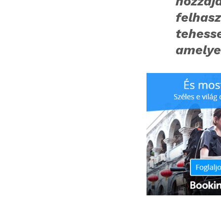
hozzáj
felhasz
tehess
amelye