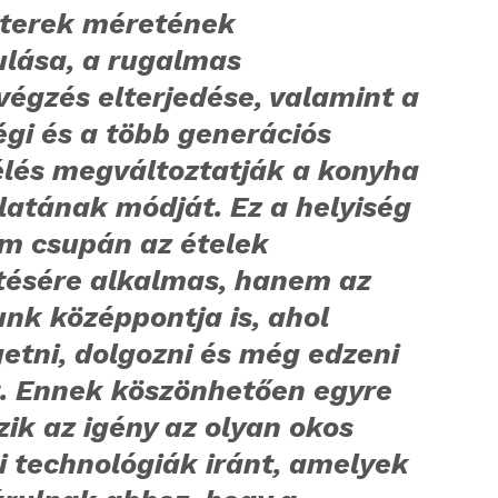
óterek méretének
ulása, a rugalmas
égzés elterjedése, valamint a
gi és a több generációs
élés megváltoztatják a konyha
latának módját. Ez a helyiség
m csupán az ételek
ítésére alkalmas, hanem az
nk középpontja is, ahol
etni, dolgozni és még edzeni
t. Ennek köszönhetően egyre
ik az igény az olyan okos
i technológiák iránt, amelyek