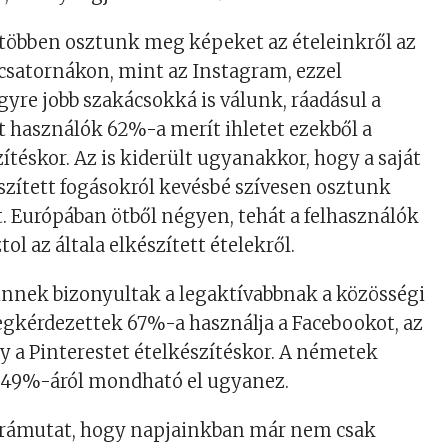
többen osztunk meg képeket az ételeinkről az
csatornákon, mint az Instagram, ezzel
re jobb szakácsokká is válunk, ráadásul a
 használók 62%-a merít ihletet ezekből a
ítéskor. Az is kiderült ugyanakkor, hogy a saját
zített fogásokról kevésbé szívesen osztunk
 Európában ötből négyen, tehát a felhasználók
l az általa elkészített ételekről.
innek bizonyultak a legaktívabbnak a közösségi
egkérdezettek 67%-a használja a Facebookot, az
 a Pinterestet ételkészítéskor. A németek
, 49%-áról mondható el ugyanez.
is rámutat, hogy napjainkban már nem csak