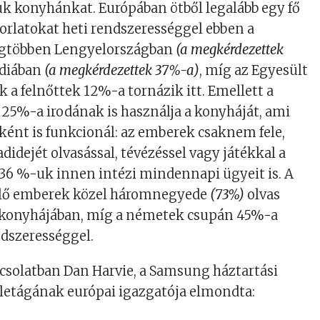
uk konyhánkat. Európában ötből legalább egy fő
rlatokat heti rendszerességgel ebben a
legtöbben Lengyelországban
(a megkérdezettek
ndiában
(a megkérdezettek 37%-a)
, míg az Egyesült
k a felnőttek 12%-a tornázik itt. Emellett a
25%-a irodának is használja a konyháját, ami
ént is funkcionál: az emberek csaknem fele,
didejét olvasással, tévézéssel vagy játékkal a
36 %-uk innen intézi mindennapi ügyeit is. A
élő emberek közel háromnegyede
(73%)
olvas
a konyhájában, míg a németek csupán 45%-a
ndszerességgel.
csolatban Dan Harvie, a Samsung háztartási
letágának európai igazgatója elmondta: