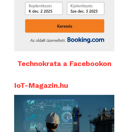
Technokrata a Facebookon
IoT-Magazin.hu