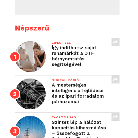
Népszerű
LIFESTYLE
Így indíthatsz saját
ruhamárkát a DTF
bérnyomtatás
segítségével
DIGITALIZÁCIÓ
A mesterséges
intelligencia fejlődése
és az ipari forradalom
párhuzamai
E-GAZDASÁG
Szintet lép a hálózati
kapacitás kihasználása
– összefogott a