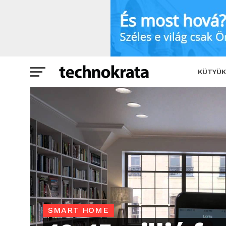
10-15 millió forinttal is többet érhet a
KÜTYÜK
SMART HOME