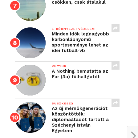
csökken, csak átalakul
E-KÖRNYEZETVÉDELEM
Minden idők legnagyobb
karbonlábnyomú
sporteseménye lehet az
idei futball-vb
KÜTYÜK
A Nothing bemutatta az
Ear (3a) fülhallgatót
BÜSZKESÉG
Az új mérnökgenerációt
köszöntötték:
diplomaátadót tartott a
Széchenyi István
Egyetem