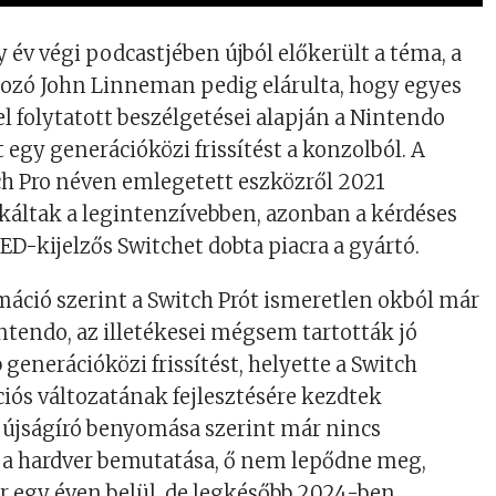
y év végi podcastjében újból előkerült a téma, a
gozó John Linneman pedig elárulta, hogy egyes
el folytatott beszélgetései alapján a Nintendo
 egy generációközi frissítést a konzolból. A
ch Pro néven emlegetett eszközről 2021
áltak a legintenzívebben, azonban a kérdéses
ED-kijelzős Switchet dobta piacra a gyártó.
áció szerint a Switch Prót ismeretlen okból már
ntendo, az illetékesei mégsem tartották jó
 generációközi frissítést, helyette a Switch
ós változatának fejlesztésére kezdtek
 újságíró benyomása szerint már nincs
 a hardver bemutatása, ő nem lepődne meg,
 egy éven belül, de legkésőbb 2024-ben