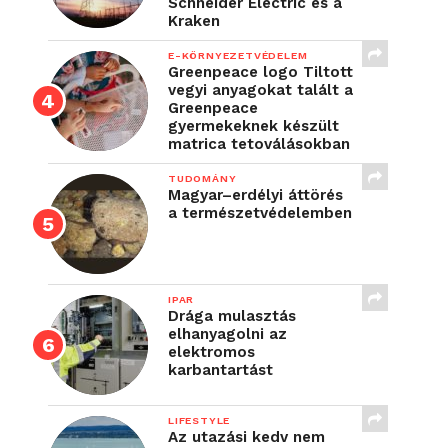
Schneider Electric és a
Kraken
E-KÖRNYEZETVÉDELEM
Greenpeace logo Tiltott
vegyi anyagokat talált a
Greenpeace
gyermekeknek készült
matrica tetoválásokban
TUDOMÁNY
Magyar–erdélyi áttörés
a természetvédelemben
IPAR
Drága mulasztás
elhanyagolni az
elektromos
karbantartást
LIFESTYLE
Az utazási kedv nem