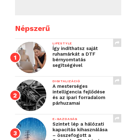
Népszerű
LIFESTYLE
Így indíthatsz saját
ruhamárkát a DTF
bérnyomtatás
segítségével
DIGITALIZÁCIÓ
A mesterséges
intelligencia fejlődése
és az ipari forradalom
párhuzamai
E-GAZDASÁG
Szintet lép a hálózati
kapacitás kihasználása
– összefogott a