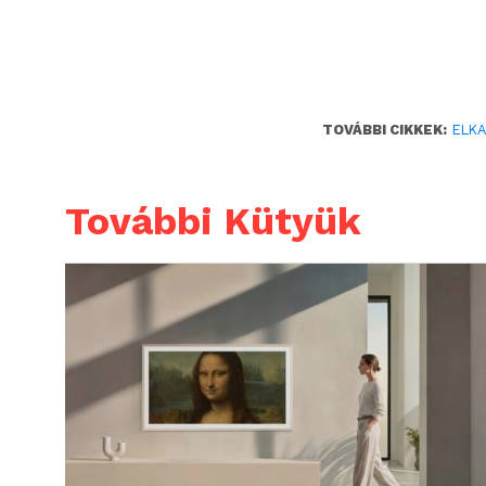
TOVÁBBI CIKKEK:
ELK
További Kütyük