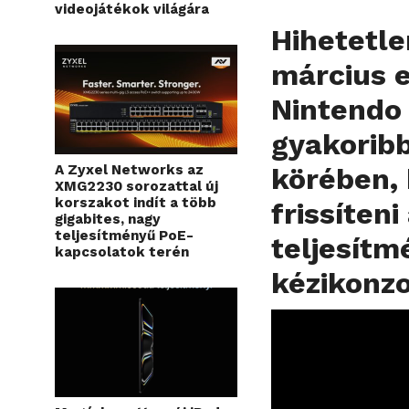
videojátékok világára
Hihetetle
március e
Nintendo 
gyakorib
A Zyxel Networks az
körében, 
XMG2230 sorozattal új
korszakot indít a több
frissíten
gigabites, nagy
teljesítményű PoE-
teljesítm
kapcsolatok terén
kézikonzo