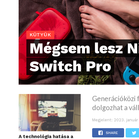
KÜTYÜK
Mégsem lesz N
Switch Pro
Generációközi f
dolgozhat a váll
Megjelent:
2023. január
SHARE
A technológia hatása a