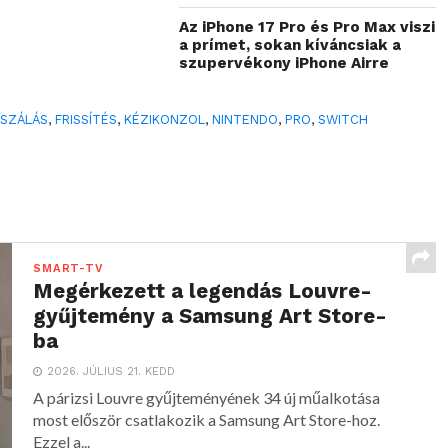
Az iPhone 17 Pro és Pro Max viszi
a prímet, sokan kíváncsiak a
szupervékony iPhone Airre
ASZÁLÁS
,
FRISSÍTÉS
,
KÉZIKONZOL
,
NINTENDO
,
PRO
,
SWITCH
SMART-TV
Megérkezett a legendás Louvre-
gyűjtemény a Samsung Art Store-
ba
2026. JÚLIUS 21. KEDD
A párizsi Louvre gyűjteményének 34 új műalkotása
most először csatlakozik a Samsung Art Store-hoz.
Ezzel a...