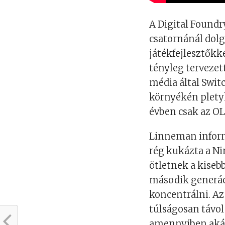
A Digital Foundr
csatornánál dol
játékfejlesztőkk
tényleg tervezett
média által Swit
környékén pletyk
évben csak az OL
Linneman inform
rég kukázta a Ni
ötletnek a kisebb
második generáci
koncentrálni. Az
túlságosan távol
amennyiben akár