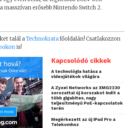
 a masszívan erősebb Nintendo Switch 2.
ket talál a
Technokrata
főoldalán! Csatlakozzon
ookon
is!
Kapcsolódó cikkek
A technológia hatása a
videojátékok világára
A Zyxel Networks az XMG2230
sorozattal új korszakot indít a
több gigabites, nagy
teljesítményű PoE-kapcsolatok
terén
Megérkezett az új iPad Pro a
Telekomhoz