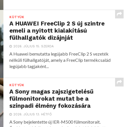
KÜTYÜK
A HUAWEI FreeClip 2 S új szintre
emeli a nyitott kialakítású
fülhallgatók dizájnját
2026. JÚLIUS 15. SZERDA
A Huawei bemutatta legújabb FreeClip 2 S vezeték
nélküli fülhallgatóját, amely a FreeClip termékcsalád
legújabb tagjaként...
KÜTYÜK
A Sony magas zajszigetelésű
fülmonitorokat mutat be a
színpadi élmény fokozására
2026. JÚLIUS 13. HÉTFŐ
A Sony bejelentette új IER-M500 fülmonitorait.