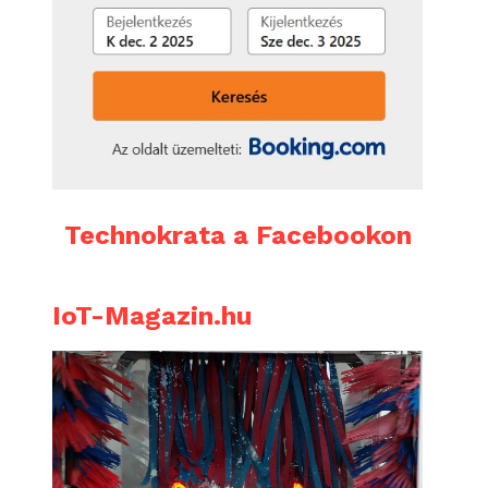
Technokrata a Facebookon
IoT-Magazin.hu