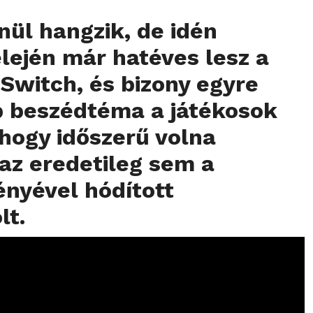
nül hangzik, de idén
lején már hatéves lesz a
Switch, és bizony egyre
b beszédtéma a játékosok
hogy időszerű volna
i az eredetileg sem a
ényével hódított
lt.