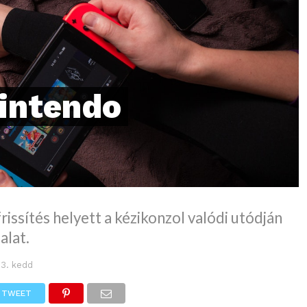
intendo
rissítés helyett a kézikonzol valódi utódján
alat.
 3. kedd
TWEET