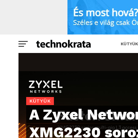
A Zyxel Networks az XMG2230 sorozatta
KÜTYÜK
KÜTYÜK
A Zyxel Netwo
XMG2230 soroz