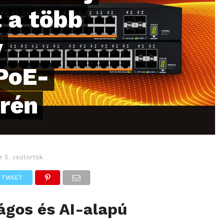
t a több
y
PoE-
erén
r 5. csütörtök
TWEET
ágos és AI-alapú