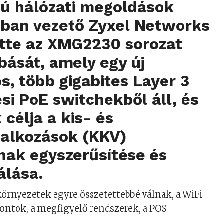
pú hálózati megoldások
ában vezető Zyxel Networks
tte az
XMG2230 sorozat
bását, amely egy új
s, több gigabites Layer 3
si PoE switchekből áll, és
célja a kis- és
lalkozások (KKV)
nak egyszerűsítése és
álása.
környezetek egyre összetettebbé válnak, a WiFi
pontok, a megfigyelő rendszerek, a POS