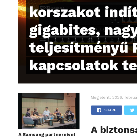
korszakot indí
gigabites, nag
teljesítményű 
kapcsolatok t
Megjelent:
2026. februá
SHARE
A biztons
A Samsung partnereivel