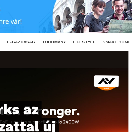
l új korszakot indít a több gigabites, nagy 
E-GAZDASÁG
TUDOMÁNY
LIFESTYLE
SMART HOME
rks az
attal új