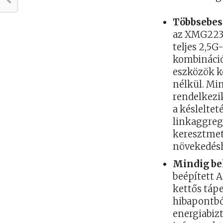
Többsebes
az XMG223
teljes 2,5G
kombináció
eszközök k
nélkül. Mi
rendelkezi
a késlelte
linkaggreg
keresztmet
növekedés
Mindig be
beépített 
kettős tápe
hibapontbó
energiabiz