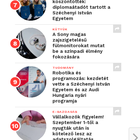
köszöntötték:
diplomaátadót tartott a
Széchenyi István
Egyetem
KÜTYÜK
A Sony magas
zajszigetelésű
fülmonitorokat mutat
be a színpadi élmény
fokozására
TUDOMÁNY
Robotika és
programozás: kezdetét
vette a Széchenyi István
Egyetem és az Audi
Hungaria nyári
programja
E-GAZDASÁG
Vállalkozók figyelem!
Szeptember 1-től a
nyugták után is
kötelező lesz az
adatszolgáltatás