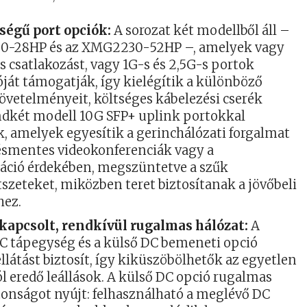
ségű port opciók:
A sorozat két modellből áll –
0-28HP és az XMG2230-52HP –, amelyek vagy
-s csatlakozást, vagy 1G-s és 2,5G-s portok
ját támogatják, így kielégítik a különböző
övetelményeit, költséges kábelezési cserék
ndkét modell 10G SFP+ uplink portokkal
k, amelyek egyesítik a gerinchálózati forgalmat
tésmentes videokonferenciák vagy a
áció érdekében, megszüntetve a szűk
szeteket, miközben teret biztosítanak a jövőbeli
hez.
kapcsolt, rendkívül rugalmas hálózat:
A
AC tápegység és a külső DC bemeneti opció
llátást biztosít, így kiküszöbölhetők az egyetlen
l eredő leállások. A külső DC opció rugalmas
tonságot nyújt: felhasználható a meglévő DC