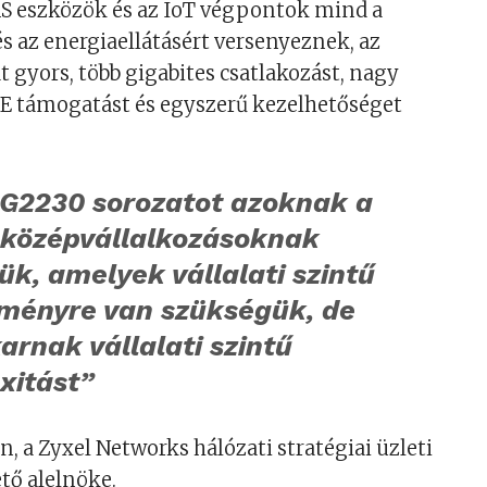
AS eszközök és az IoT végpontok mind a
és az energiaellátásért versenyeznek, az
gyors, több gigabites csatlakozást, nagy
oE támogatást és egyszerű kezelhetőséget
G2230 sorozatot azoknak a
s középvállalkozásoknak
ük, amelyek vállalati szintű
tményre van szükségük, de
rnak vállalati szintű
xitást”
, a Zyxel Networks hálózati stratégiai üzleti
tő alelnöke.