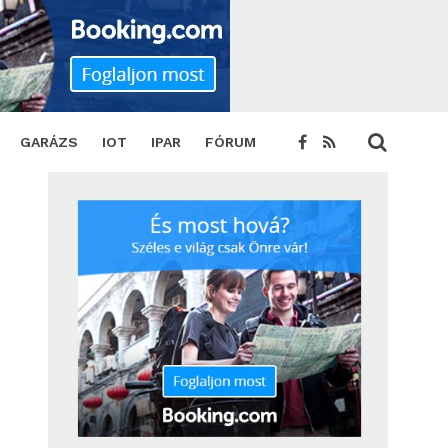
teljesítményű PoE-kapcsolatok terén
SHARE
TWEET
GARÁZS
IOT
IPAR
FÓRUM