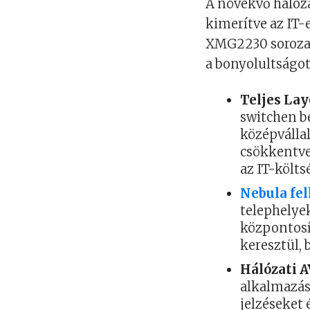
A növekvő hálóza
kimerítve az IT-
XMG2230 sorozat 
a bonyolultságot
Teljes Lay
switchen be
középválla
csökkentve
az IT-költs
Nebula fe
telephelye
központosí
keresztül, 
Hálózati 
alkalmazás
jelzéseket 