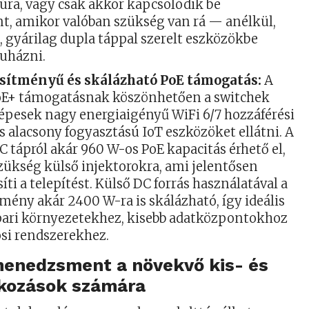
túra, vagy csak akkor kapcsolódik be
nt, amikor valóban szükség van rá — anélkül,
 gyárilag dupla táppal szerelt eszközökbe
ruházni.
esítményű és skálázható PoE támogatás:
A
oE+ támogatásnak köszönhetően a switchek
épesek nagy energiaigényű WiFi 6/7 hozzáférési
 alacsony fogyasztású IoT eszközöket ellátni. A
C tápról akár 960 W-os PoE kapacitás érhető el,
zükség külső injektorokra, ami jelentősen
íti a telepítést. Külső DC forrás használatával a
tmény akár 2400 W-ra is skálázható, így ideális
ipari környezetekhez, kisebb adatközpontokhoz
osi rendszerekhez.
enedzsment a növekvő kis- és
lkozások számára