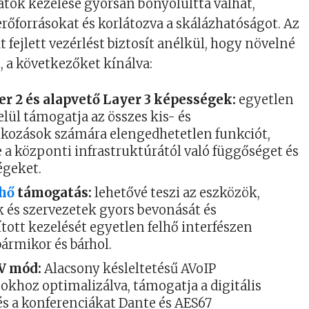
tok kezelése gyorsan bonyolulttá válhat,
erőforrásokat és korlátozva a skálázhatóságot. Az
fejlett vezérlést biztosít anélkül, hogy növelné
, a következőket kínálva:
er 2 és alapvető Layer 3 képességek:
egyetlen
lül támogatja az összes kis- és
lkozások számára elengedhetetlen funkciót,
 a központi infrastruktúrától való függőséget és
égeket.
lhő
támogatás:
lehetővé teszi az eszközök,
k és szervezetek gyors bevonását és
tott kezelését egyetlen felhő interfészen
bármikor és bárhol.
AV mód:
Alacsony késleltetésű AVoIP
okhoz optimalizálva, támogatja a digitális
és a konferenciákat Dante és AES67