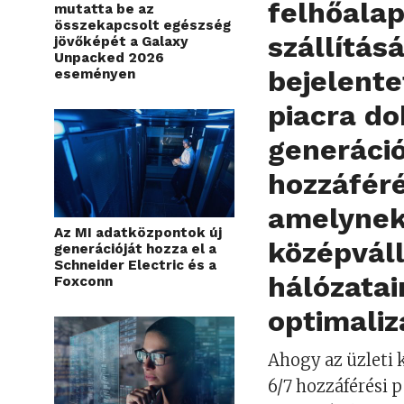
felhőala
mutatta be az
összekapcsolt egészség
szállítás
jövőképét a Galaxy
Unpacked 2026
bejelente
eseményen
piacra do
generáció
hozzáféré
amelynek 
Az MI adatközpontok új
középvál
generációját hozza el a
Schneider Electric és a
hálózatai
Foxconn
optimaliz
Ahogy az üzleti 
6/7 hozzáférési 