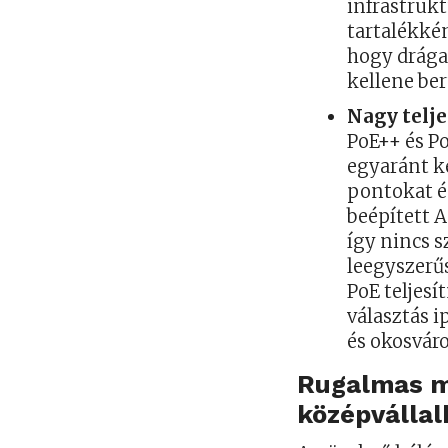
infrastruk
tartalékké
hogy drága,
kellene be
Nagy telj
PoE++ és P
egyaránt k
pontokat és
beépített A
így nincs s
leegyszerűs
PoE teljesí
választás 
és okosvár
Rugalmas m
középválla