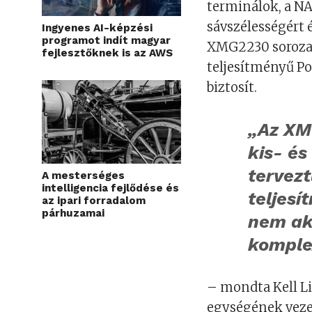
terminálok, a N
sávszélességért 
Ingyenes AI-képzési
programot indít magyar
XMG2230 sorozat 
fejlesztőknek is az AWS
teljesítményű P
biztosít.
„Az XM
kis- é
tervezt
A mesterséges
intelligencia fejlődése és
teljesí
az ipari forradalom
párhuzamai
nem aka
komple
– mondta Kell Lin
egységének veze