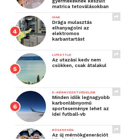
gyermekeknek készült
matrica tetoválásokban
IPAR
Drága mulasztás
elhanyagolni az
elektromos
karbantartást
LIFESTYLE
Az utazási kedv nem
csökken, csak átalakul
E-KÖRNYEZETVÉDELEM
Minden idők legnagyobb
karbonlábnyomú
sporteseménye lehet az
idei futball-vb
BÜSZKESÉG
Az új mérnökgenerációt