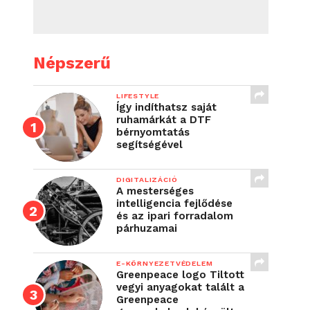
Népszerű
LIFESTYLE
Így indíthatsz saját
ruhamárkát a DTF
bérnyomtatás
segítségével
DIGITALIZÁCIÓ
A mesterséges
intelligencia fejlődése
és az ipari forradalom
párhuzamai
E-KÖRNYEZETVÉDELEM
Greenpeace logo Tiltott
vegyi anyagokat talált a
Greenpeace