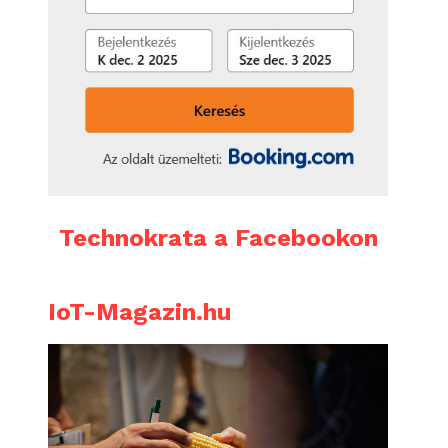
Technokrata a Facebookon
IoT-Magazin.hu