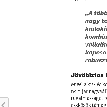
„A több
nagy t
kialakí
kombin
vállal
kapcso
robuszt
Jövőbiztos 
Mivel a kis- és 
nem jár nagyváll
rugalmasságot bi
eszközök támogat