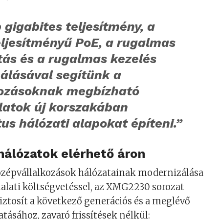
 gigabites teljesítmény, a
eljesítményű PoE, a rugalmas
tás és a rugalmas kezelés
álásával segítünk a
kozásoknak megbízható
latok új korszakában
us hálózati alapokat építeni.”
hálózatok elérhető áron
középvállalkozások hálózatainak modernizálása
alati költségvetéssel, az XMG2230 sorozat
ztosít a következő generációs és a meglévő
ásához, zavaró frissítések nélkül: