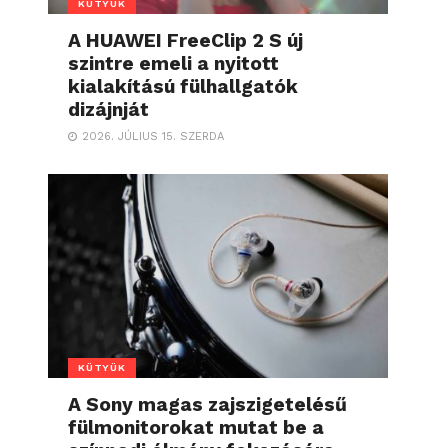
KÜTYÜK
A HUAWEI FreeClip 2 S új
szintre emeli a nyitott
kialakítású fülhallgatók
dizájnját
2026. JÚLIUS 15. SZERDA
KÜTYÜK
A Sony magas zajszigetelésű
fülmonitorokat mutat be a