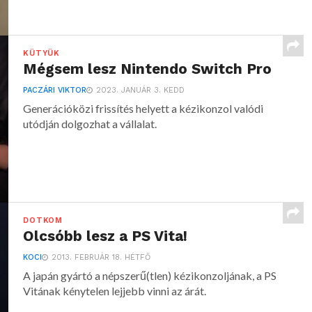
KÜTYÜK
Mégsem lesz Nintendo Switch Pro
PACZÁRI VIKTOR
2023. JANUÁR 3. KEDD
Generációközi frissítés helyett a kézikonzol valódi
utódján dolgozhat a vállalat.
DOTKOM
Olcsóbb lesz a PS Vita!
KOCI
2013. FEBRUÁR 18. HÉTFŐ
A japán gyártó a népszerű(tlen) kézikonzoljának, a PS
Vitának kénytelen lejjebb vinni az árát.