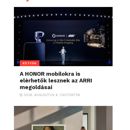
KÜTYÜK
A HONOR mobilokra is
elérhetők lesznek az ARRI
megoldásai
2026. AUGUSZTUS 6. CSÜTÖRTÖK