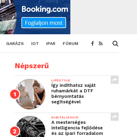
GARÁZS
IOT
IPAR
FÓRUM
Népszerű
LIFESTYLE
Így indíthatsz saját
ruhamárkát a DTF
bérnyomtatás
segítségével
DIGITALIZÁCIÓ
A mesterséges
intelligencia fejlődése
és az ipari forradalom