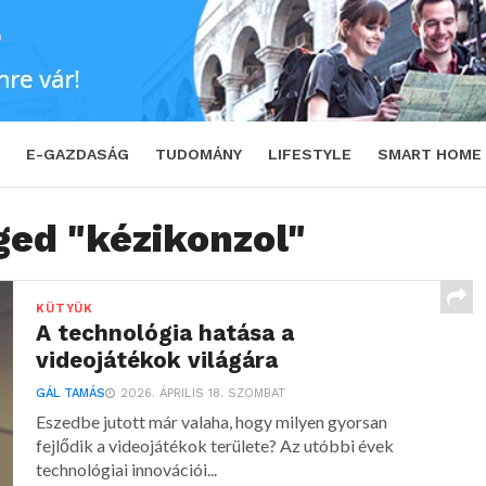
E-GAZDASÁG
TUDOMÁNY
LIFESTYLE
SMART HOME
ged "kézikonzol"
KÜTYÜK
A technológia hatása a
videojátékok világára
GÁL TAMÁS
2026. ÁPRILIS 18. SZOMBAT
Eszedbe jutott már valaha, hogy milyen gyorsan
fejlődik a videojátékok területe? Az utóbbi évek
technológiai innovációi...