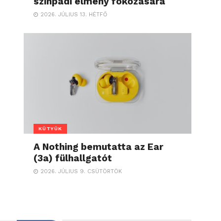
színpadi élmény fokozására
2026. JÚLIUS 13. HÉTFŐ
KÜTYÜK
A Nothing bemutatta az Ear
(3a) fülhallgatót
2026. JÚLIUS 9. CSÜTÖRTÖK