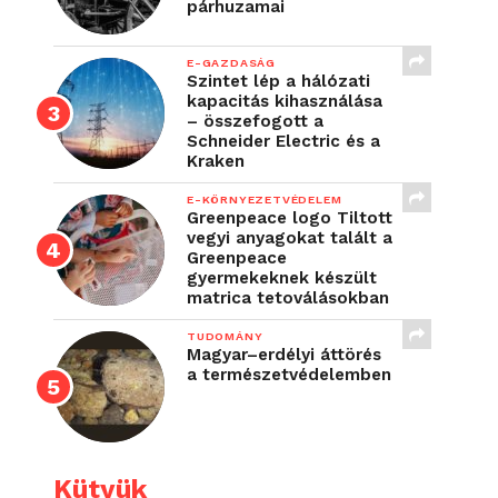
párhuzamai
E-GAZDASÁG
Szintet lép a hálózati
kapacitás kihasználása
– összefogott a
Schneider Electric és a
Kraken
E-KÖRNYEZETVÉDELEM
Greenpeace logo Tiltott
vegyi anyagokat talált a
Greenpeace
gyermekeknek készült
matrica tetoválásokban
TUDOMÁNY
Magyar–erdélyi áttörés
a természetvédelemben
Kütyük