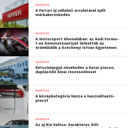
GARÁZS
A Ferrari új vállalati arculatával nyílt
márkakereskedés
GARÁZS
A motorsport élvonalában: az Audi Forma–
1-es bemutatóautóját láthatták az
érdeklődők a Széchenyi István Egyetemen
GARÁZS
Kétszámjegyű növekedés a hazai piacon,
duplázódó kínai részesedéssel
GARÁZS
A középkategória húzza a használtautó-
piacot
GARÁZS
Az új Kia Seltos: karakteres SUV