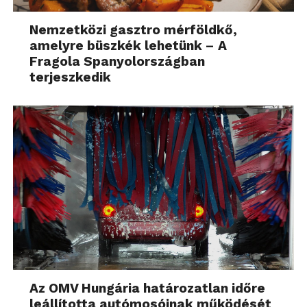
Nemzetközi gasztro mérföldkő,
amelyre büszkék lehetünk – A
Fragola Spanyolországban
terjeszkedik
Az OMV Hungária határozatlan időre
leállította autómosóinak működését