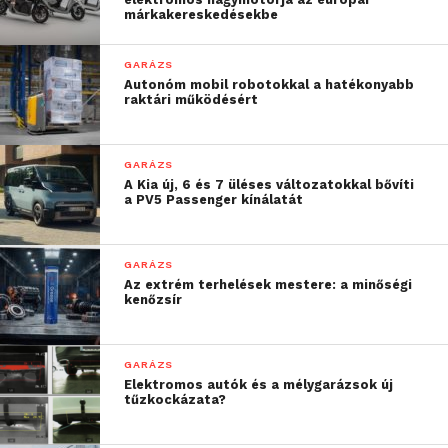
márkakereskedésekbe
GARÁZS
Autonóm mobil robotokkal a hatékonyabb
raktári működésért
GARÁZS
A Kia új, 6 és 7 üléses változatokkal bővíti
a PV5 Passenger kínálatát
GARÁZS
Az extrém terhelések mestere: a minőségi
kenőzsír
GARÁZS
Elektromos autók és a mélygarázsok új
tűzkockázata?