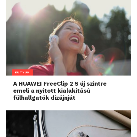
KÜTYÜK
A HUAWEI FreeClip 2 S új szintre
emeli a nyitott kialakítású
fülhallgatók dizájnját