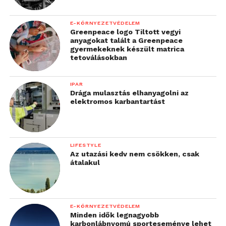
E-KÖRNYEZETVÉDELEM
Greenpeace logo Tiltott vegyi
anyagokat talált a Greenpeace
gyermekeknek készült matrica
tetoválásokban
IPAR
Drága mulasztás elhanyagolni az
elektromos karbantartást
LIFESTYLE
Az utazási kedv nem csökken, csak
átalakul
E-KÖRNYEZETVÉDELEM
Minden idők legnagyobb
karbonlábnyomú sporteseménye lehet