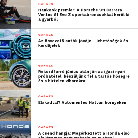
GARÁZS
Hankook premier: A Porsche 911 Carrera
Ventus S1 Evo Z sportabroncsokkal kerül ki
a gyárból
GARÁZS
Az önvezető autók jövője – lehetőségek és
kérdőjelek
GARÁZS
Rekordforró június után jön az igazi nyári
próbatétel: készüljünk fel a tartós hőségre
és a hirtelen viharokra!
GARÁZS
Elakadtál? Autómentés Hatvan környékén
GARÁZS
A csend hangja: Megérkeztett a Honda első
elektromos nagymotorja az európai