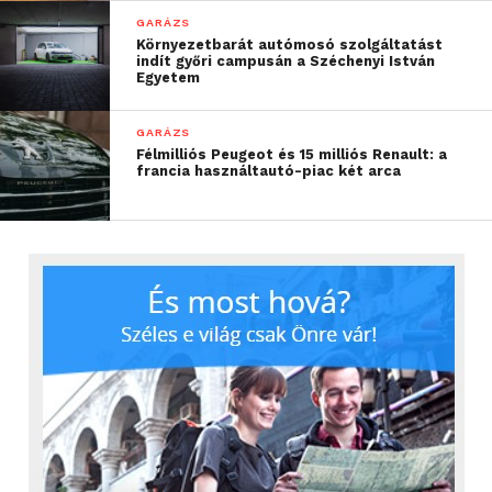
GARÁZS
Környezetbarát autómosó szolgáltatást
indít győri campusán a Széchenyi István
Egyetem
GARÁZS
Félmilliós Peugeot és 15 milliós Renault: a
francia használtautó-piac két arca