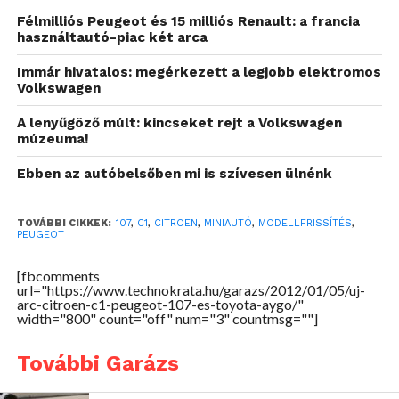
Félmilliós Peugeot és 15 milliós Renault: a francia
használtautó-piac két arca
Immár hivatalos: megérkezett a legjobb elektromos
Volkswagen
A lenyűgöző múlt: kincseket rejt a Volkswagen
múzeuma!
Ebben az autóbelsőben mi is szívesen ülnénk
TOVÁBBI CIKKEK:
107
,
C1
,
CITROEN
,
MINIAUTÓ
,
MODELLFRISSÍTÉS
,
PEUGEOT
[fbcomments
url="https://www.technokrata.hu/garazs/2012/01/05/uj-
arc-citroen-c1-peugeot-107-es-toyota-aygo/"
width="800" count="off" num="3" countmsg=""]
További Garázs