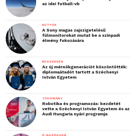
az idei futball-vb
KÜTYÜK
A Sony magas zajszigetelésű
fülmonitorokat mutat be a színpadi
élmény fokozására
BÜSZKESÉG
Az új mérnökgenerációt köszöntötték:
diplomaátadót tartott a Széchenyi
István Egyetem
TUDOMÁNY
Robotika és programozás: kezdetét
vette a Széchenyi István Egyetem és az
Audi Hungaria nyári programja
E-GAZDASÁG