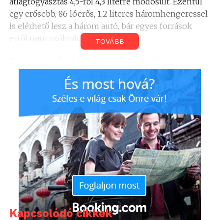
átlagfogyasztás 4,5-ről 4,3 literre módosult. Ezentúl
egy erősebb, 86 lóerős, 1,2 literes háromhengeressel
is elérhető lesz a három autó, bár egyes források
erről nem szólnak.
TOVÁBB
A frissítés erősen átmeneti jellegű, jövőre már az új
generáció mutatkozik be az Aygóból, C1-ből és a 107-
ből is.
Kapcsolódó cikkek