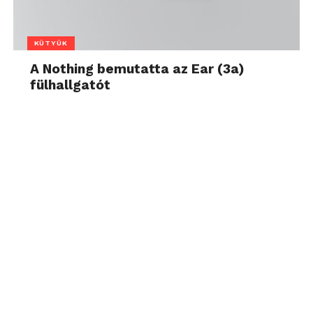
KÜTYÜK
A Nothing bemutatta az Ear (3a)
fülhallgatót