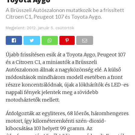
Toyota Aygo
A Brüsszeli Autószalonon mutatkozik be a frissített
Citroen C1, Peugeot 107 és Toyota Aygo.
Megjelent:
2012. január 5. csütörtök
Újabb frissítésen esik át a Toyota Aygo, Peugeot 107
és a Citroen C1, a miniautók a Brüsszeli
Autószalonon állnak a nagyközönség elé. A külső
módosítások mindhárom modell esetében a front
részre koncentrálódnak, újak a lökhárítók és LED-es
nappali fények jelentek meg a rövidebb
motorháztetők mellett.
Átdolgozták az egyliteres, 68 lóerős, háromhengeres
motort, így kilométerenkénti szén-dioxid-
kibocsátása 103 helyett 99 gramm. Az