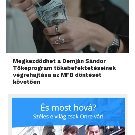
Megkezdődhet a Demján Sándor
Tőkeprogram tőkebefektetéseinek
végrehajtása az MFB döntését
követően