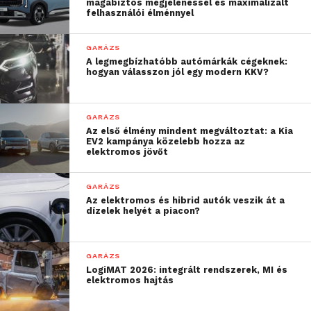
magabiztos megjelenéssel és maximalizált
felhasználói élménnyel
GARÁZS
A legmegbízhatóbb autómárkák cégeknek:
hogyan válasszon jól egy modern KKV?
GARÁZS
Az első élmény mindent megváltoztat: a Kia
EV2 kampánya közelebb hozza az
elektromos jövőt
GARÁZS
Az elektromos és hibrid autók veszik át a
dízelek helyét a piacon?
GARÁZS
LogiMAT 2026: integrált rendszerek, MI és
elektromos hajtás