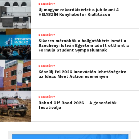
További friss híreket talál a
Technokrata
főoldalán!
ESEMÉNY
Új magyar rekordkísérlet a jubileumi 4
Csatlakozzon hozzánk a
Facebookon
is!
HELYSZÍN Konyhabútor Kiállításon
ESEMÉNY
Sikeres mérnökök a hallgatókért: ismét a
Széchenyi István Egyetem adott otthont a
Formula Student Symposiumnak
ESEMÉNY
Készülj fel 2026 innovációs lehetőségeire
az Ideas Meet Action eseményen
ESEMÉNY
Babod Off Road 2026 – A generációk
fesztiválja