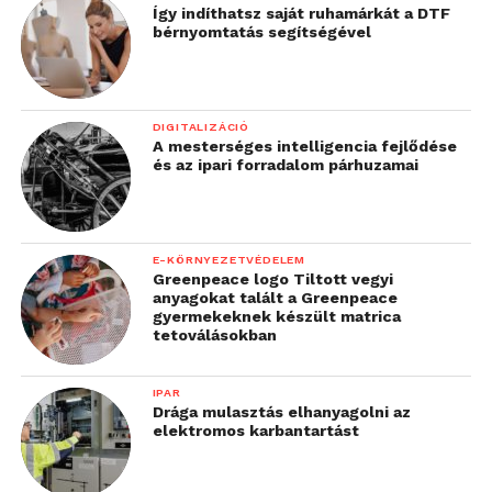
Így indíthatsz saját ruhamárkát a DTF
bérnyomtatás segítségével
DIGITALIZÁCIÓ
A mesterséges intelligencia fejlődése
és az ipari forradalom párhuzamai
E-KÖRNYEZETVÉDELEM
Greenpeace logo Tiltott vegyi
anyagokat talált a Greenpeace
gyermekeknek készült matrica
tetoválásokban
IPAR
Drága mulasztás elhanyagolni az
elektromos karbantartást