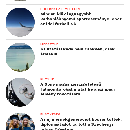
E-KÖRNYEZETVÉDELEM
Minden idők legnagyobb
karbonlábnyomú sporteseménye lehet
az idei futball-vb
LIFESTYLE
Az utazási kedv nem csökken, csak
átalakul
KÜTYÜK
A Sony magas zajszigetelésű
fülmonitorokat mutat be a színpadi
élmény fokozására
BÜSZKESÉG
Az új mérnökgenerációt köszöntötték:
diplomaátadót tartott a Széchenyi
István Egyetem