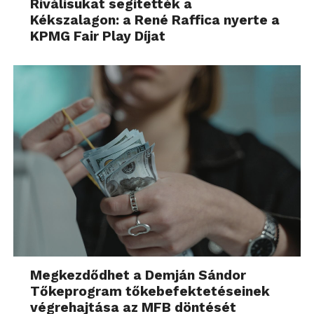
Riválisukat segítették a
Kékszalagon: a René Raffica nyerte a
KPMG Fair Play Díjat
Megkezdődhet a Demján Sándor
Tőkeprogram tőkebefektetéseinek
végrehajtása az MFB döntését