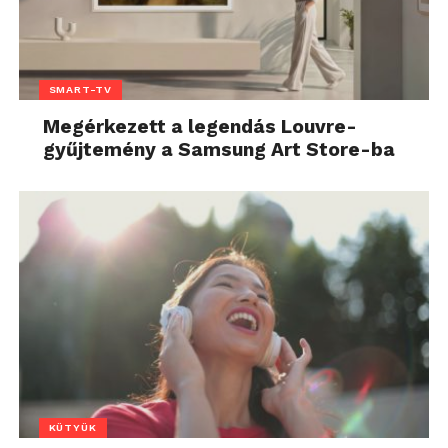
SMART-TV
Megérkezett a legendás Louvre-
gyűjtemény a Samsung Art Store-ba
KÜTYÜK