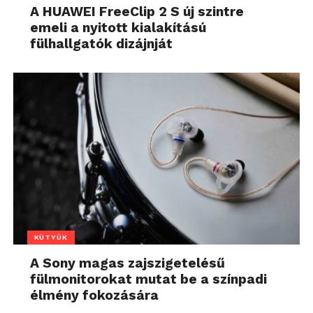
A HUAWEI FreeClip 2 S új szintre
emeli a nyitott kialakítású
fülhallgatók dizájnját
KÜTYÜK
A Sony magas zajszigetelésű
fülmonitorokat mutat be a színpadi
élmény fokozására