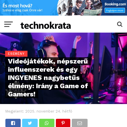
ESEMÉNY
Videójátékok, népszerű
influenszerek és egy
INGYENES nagybetűs
élmény: Irány a Game of
Gamers!
Megjelent:
2025. november 24. hétfő