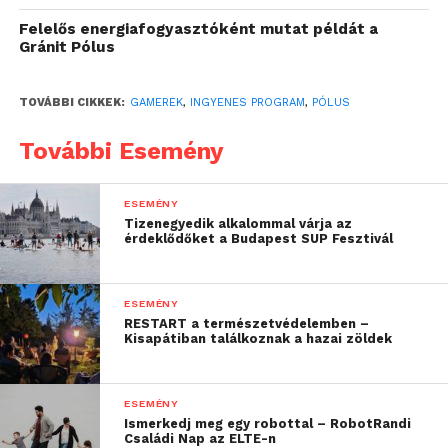
Felelős energiafogyasztóként mutat példát a
Gránit Pólus
TOVÁBBI CIKKEK:
GAMEREK
,
INGYENES PROGRAM
,
PÓLUS
További Esemény
ESEMÉNY
Tizenegyedik alkalommal várja az
érdeklődőket a Budapest SUP Fesztivál
Nézőként nemcsak átélheted az eddigi legnagyobb
FC 26-os versenyt, hanem MediaMarkt és
ESEMÉNY
RESTART a természetvédelemben –
Konzolvilág gamer ajándékokat, sőt mozijegyeket,
Kisapátiban találkoznak a hazai zöldek
továbbá influenszerek elleni 1v1 “kuponokat” is
nyerhetsz. A tét, amiért a döntőbe jutottak játszanak,
az összesen 500.000 Ft értékű Pólus Ajándékkártya.
ESEMÉNY
Ismerkedj meg egy robottal – RobotRandi
Ez tényleg egy páratlan lehetőség számodra, vésd be
Családi Nap az ELTE-n