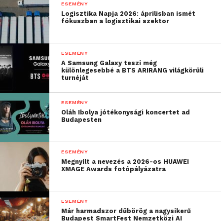
ESEMÉNY
Logisztika Napja 2026: áprilisban ismét
fókuszban a logisztikai szektor
ESEMÉNY
Túl sok volt az információ? Akkor itt egy
A Samsung Galaxy teszi még
különlegesebbé a BTS ARIRANG világkörüli
gyorstalpaló a Game of Gamers eseményéről, hogy
turnéját
ne vessz el a pixelek és a programok tengerében!
ESEMÉNY
Mennyibe kerül: teljesen
INGYENES,
Oláh Ibolya jótékonysági koncertet ad
Budapesten
még előregisztráció sem szükséges!
Helyszín: Pólus Bevásárlóközpont (Food
Court és Pólus Mozi)
ESEMÉNY
Megnyílt a nevezés a 2026-os HUAWEI
Mettől meddig: November 26. és 29.
XMAGE Awards fotópályázatra
között, a zárónap egy hatalmas FC 26-
döntővel és látványos showmeccsekkel
ESEMÉNY
a moziban
Már harmadszor dübörög a nagysikerű
Budapest SmartFest Nemzetközi AI