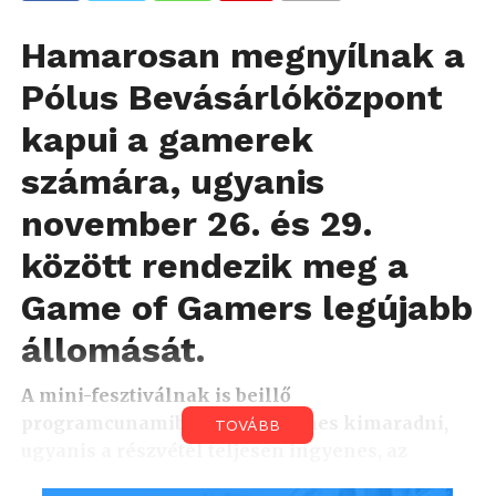
Hamarosan megnyílnak a
Pólus Bevásárlóközpont
kapui a gamerek
számára, ugyanis
november 26. és 29.
között rendezik meg a
Game of Gamers legújabb
állomását.
A mini-fesztiválnak is beillő
programcunamiból nem érdemes kimaradni,
TOVÁBB
ugyanis a részvétel teljesen ingyenes, az
élmény azonban örök! Kipróbálható konzolok,