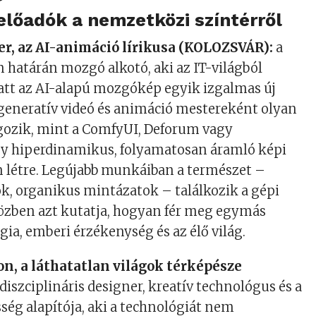
előadók a nemzetközi színtérről
er, az AI-animáció lírikusa (KOLOZSVÁR):
a
m határán mozgó alkotó, aki az IT-világból
latt az AI-alapú mozgókép egyik izgalmas új
 generatív videó és animáció mestereként olyan
gozik, mint a ComfyUI, Deforum vagy
y hiperdinamikus, folyamatosan áramló képi
n létre. Legújabb munkáiban a természet –
ók, organikus mintázatok – találkozik a gépi
közben azt kutatja, hogyan fér meg egymás
gia, emberi érzékenység és az élő világ.
n, a láthatatlan világok térképésze
iszciplináris designer, kreatív technológus és a
ég alapítója, aki a technológiát nem