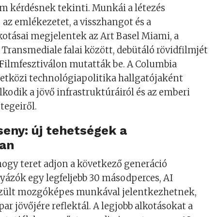
m kérdésnek tekinti. Munkái a létezés
– az emlékezetet, a visszhangot és a
lkotásai megjelentek az Art Basel Miami, a
 Transmediale falai között, debütáló rövidfilmjét
 Filmfesztiválon mutatták be. A Columbia
etközi technológiapolitika hallgatójaként
kodik a jövő infrastruktúráiról és az emberi
tegeiről.
seny: új tehetségek a
an
 hogy teret adjon a következő generáció
lyázók egy legfeljebb 30 másodperces, AI
szült mozgóképes munkával jelentkezhetnek,
par jövőjére reflektál. A legjobb alkotásokat a