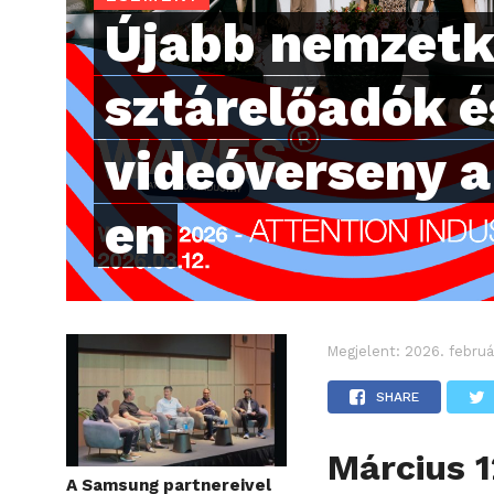
Újabb nemzetk
sztárelőadók é
videóverseny 
en
Megjelent:
2026. februá
SHARE
Március 1
A Samsung partnereivel