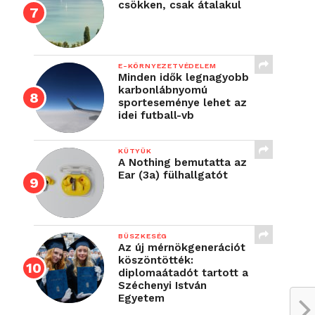
csökken, csak átalakul
E-KÖRNYEZETVÉDELEM
Minden idők legnagyobb
karbonlábnyomú
sporteseménye lehet az
idei futball-vb
KÜTYÜK
A Nothing bemutatta az
Ear (3a) fülhallgatót
BÜSZKESÉG
Az új mérnökgenerációt
köszöntötték:
diplomaátadót tartott a
Széchenyi István
Egyetem