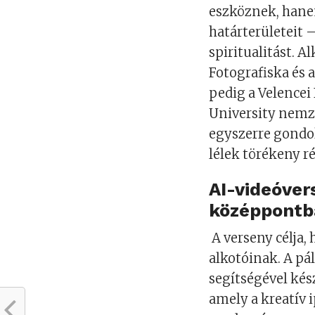
eszköznek, hane
határterületeit 
spiritualitást. A
Fotografiska és a
pedig a Velencei
University nemz
egyszerre gondol
lélek törékeny ré
AI-videóver
középpontb
A verseny célja,
alkotóinak. A pá
segítségével ké
amely a kreatív i