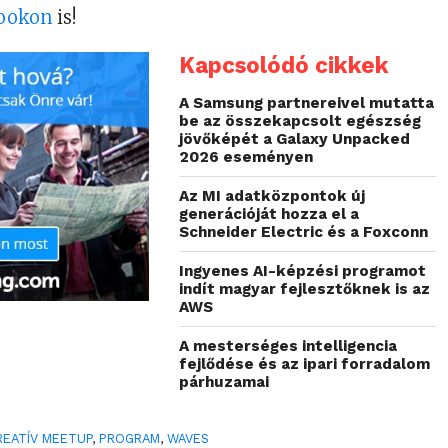
ookon
is!
Kapcsolódó cikkek
A Samsung partnereivel mutatta
be az összekapcsolt egészség
jövőképét a Galaxy Unpacked
2026 eseményen
Az MI adatközpontok új
generációját hozza el a
Schneider Electric és a Foxconn
Ingyenes AI-képzési programot
indít magyar fejlesztőknek is az
AWS
A mesterséges intelligencia
fejlődése és az ipari forradalom
párhuzamai
REATÍV MEETUP
,
PROGRAM
,
WAVES