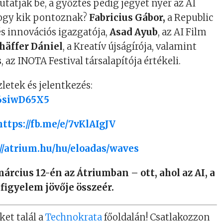
atják be, a győztes pedig jegyet nyer az AI
 hogy kik pontoznak?
Fabricius Gábor,
a Republic
és innovációs igazgatója,
Asad Ayub
, az AI Film
häffer Dániel
, a Kreatív újságírója, valamint
s
, az INOTA Festival társalapítója értékeli.
zletek és jelentkezés:
/6siwD65X5
https://fb.me/e/7vKlAIgJV
://atrium.hu/hu/eloadas/waves
rcius 12-én az Átriumban – ott, ahol az AI, a
 figyelem jövője összeér.
ket talál a
Technokrata
főoldalán! Csatlakozzon