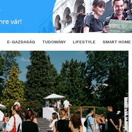
-videóverseny a WAVES-en
SHARE
T
E-GAZDASÁG
TUDOMÁNY
LIFESTYLE
SMART HOME