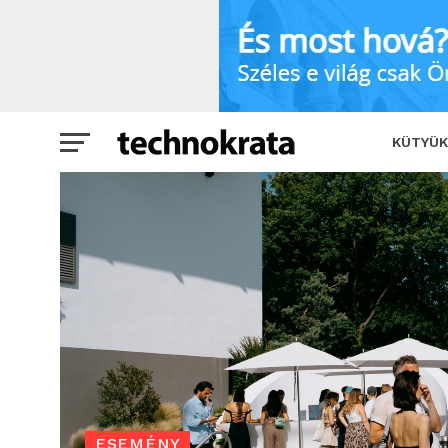
Újabb nemzetközi sztárelőadók és AI
KÜTYÜK
ESEMÉNY