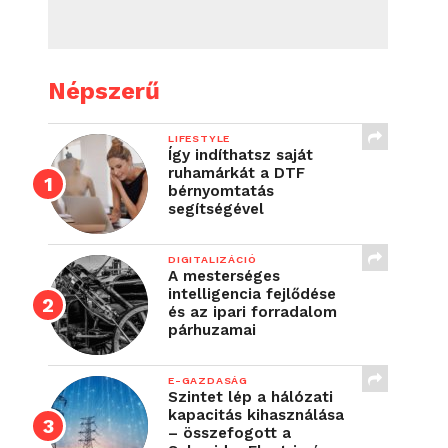
Népszerű
LIFESTYLE
Így indíthatsz saját
ruhamárkát a DTF
bérnyomtatás
segítségével
DIGITALIZÁCIÓ
A mesterséges
intelligencia fejlődése
és az ipari forradalom
párhuzamai
E-GAZDASÁG
Szintet lép a hálózati
kapacitás kihasználása
– összefogott a