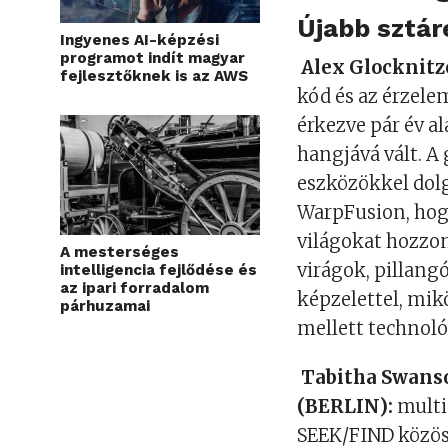
Újabb sztár
Ingyenes AI-képzési
programot indít magyar
Alex Glocknitz
fejlesztőknek is az AWS
kód és az érzele
érkezve pár év a
hangjává vált. A
eszközökkel dol
WarpFusion, hog
világokat hozzo
A mesterséges
virágok, pillang
intelligencia fejlődése és
az ipari forradalom
képzelettel, mi
párhuzamai
mellett technoló
Tabitha Swanso
(BERLIN):
multid
SEEK/FIND közöss