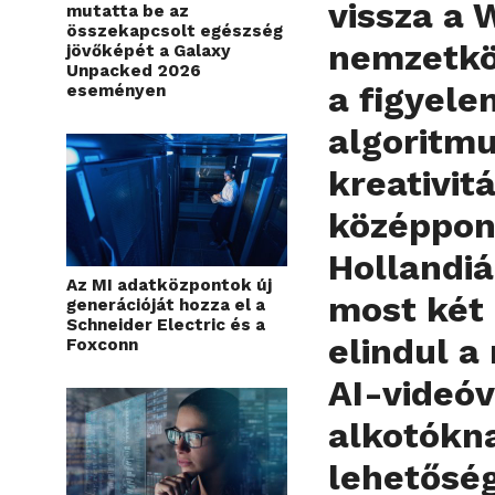
vissza a 
mutatta be az
összekapcsolt egészség
nemzetkö
jövőképét a Galaxy
Unpacked 2026
a figyele
eseményen
algoritmu
kreativitá
középpont
Hollandiá
Az MI adatközpontok új
most két 
generációját hozza el a
Schneider Electric és a
elindul 
Foxconn
AI-videóv
alkotókn
lehetőség