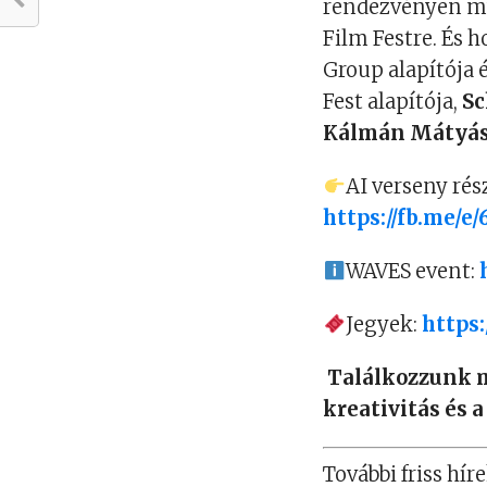
rendezvényen mut
Film Festre. És
Group alapítója 
Fest alapítója,
Sc
Kálmán Mátyá
AI verseny rés
https://fb.me/e
WAVES event:
Jegyek:
https
Találkozzunk má
kreativitás és a
További friss híre