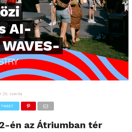
özi
s AI-
a WAVES-
r 25. szerda
TWEET
2-én az Átriumban tér