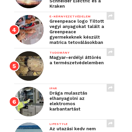
Schneider Electric és a
Kraken
E-KÖRNYEZETVÉDELEM
Greenpeace logo Tiltott
vegyi anyagokat talált a
Greenpeace
gyermekeknek készült
matrica tetoválásokban
TUDOMÁNY
Magyar–erdélyi áttörés
a természetvédelemben
IPAR
Drága mulasztás
elhanyagolni az
elektromos
karbantartást
LIFESTYLE
Az utazási kedv nem