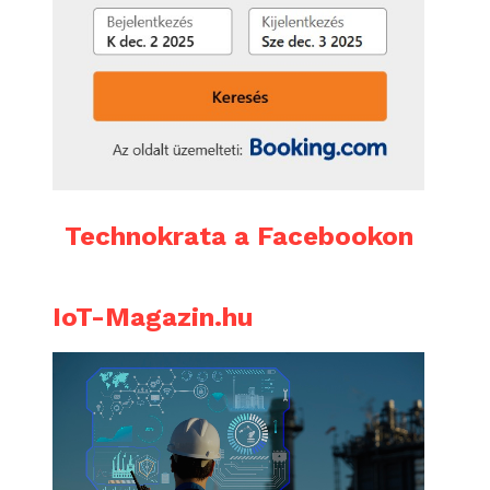
Technokrata a Facebookon
IoT-Magazin.hu