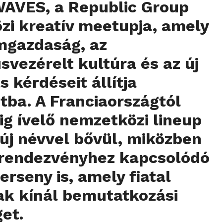
WAVES, a Republic Group
zi kreatív meetupja, amely
mgazdaság, az
svezérelt kultúra és az új
s kérdéseit állítja
ba. A Franciaországtól
ig ívelő nemzetközi lineup
új névvel bővül, miközben
a rendezvényhez kapcsolódó
erseny is, amely fiatal
ak kínál bemutatkozási
et.