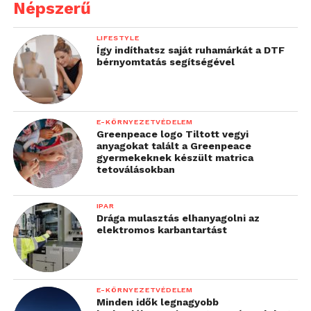
Népszerű
LIFESTYLE
Így indíthatsz saját ruhamárkát a DTF
bérnyomtatás segítségével
E-KÖRNYEZETVÉDELEM
Greenpeace logo Tiltott vegyi
anyagokat talált a Greenpeace
gyermekeknek készült matrica
tetoválásokban
IPAR
Drága mulasztás elhanyagolni az
elektromos karbantartást
E-KÖRNYEZETVÉDELEM
Minden idők legnagyobb