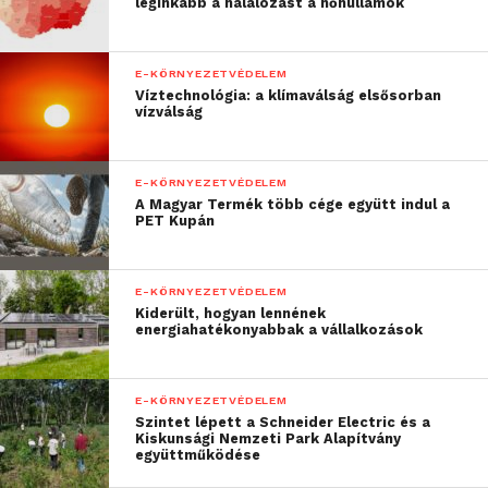
leginkább a halálozást a hőhullámok
E-KÖRNYEZETVÉDELEM
Víztechnológia: a klímaválság elsősorban
vízválság
E-KÖRNYEZETVÉDELEM
A Magyar Termék több cége együtt indul a
PET Kupán
E-KÖRNYEZETVÉDELEM
Kiderült, hogyan lennének
energiahatékonyabbak a vállalkozások
E-KÖRNYEZETVÉDELEM
Szintet lépett a Schneider Electric és a
Kiskunsági Nemzeti Park Alapítvány
együttműködése