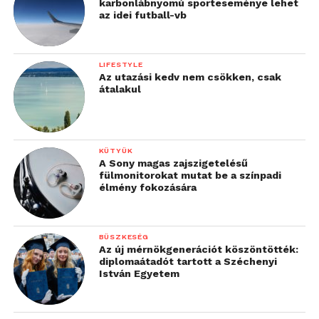
karbonlábnyomú sporteseménye lehet
az idei futball-vb
LIFESTYLE
Az utazási kedv nem csökken, csak
átalakul
KÜTYÜK
A Sony magas zajszigetelésű
fülmonitorokat mutat be a színpadi
élmény fokozására
BÜSZKESÉG
Az új mérnökgenerációt köszöntötték:
diplomaátadót tartott a Széchenyi
István Egyetem