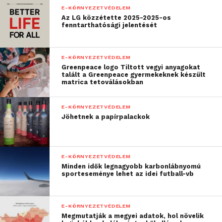
E-KÖRNYEZETVÉDELEM
Az LG közzétette 2025-2025-os
fenntarthatósági jelentését
E-KÖRNYEZETVÉDELEM
Greenpeace logo Tiltott vegyi anyagokat
talált a Greenpeace gyermekeknek készült
matrica tetoválásokban
E-KÖRNYEZETVÉDELEM
Jöhetnek a papírpalackok
E-KÖRNYEZETVÉDELEM
Minden idők legnagyobb karbonlábnyomú
sporteseménye lehet az idei futball-vb
E-KÖRNYEZETVÉDELEM
Megmutatják a megyei adatok, hol növelik