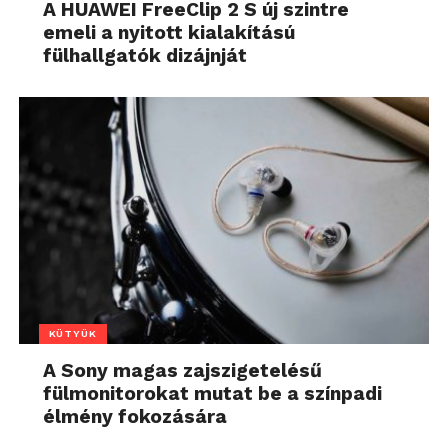
A HUAWEI FreeClip 2 S új szintre
emeli a nyitott kialakítású
fülhallgatók dizájnját
KÜTYÜK
A Sony magas zajszigetelésű
fülmonitorokat mutat be a színpadi
élmény fokozására