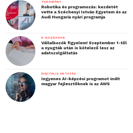
TUDOMÁNY
Robotika és programozás: kezdetét
vette a Széchenyi István Egyetem és az
Audi Hungaria nyári programja
E-GAZDASÁG
Vállalkozók figyelem! Szeptember 1-től
a nyugták után is kötelező lesz az
adatszolgáltatás
DIGITÁLIS OKTATÁS
Ingyenes AI-képzési programot indít
magyar fejlesztőknek is az AWS