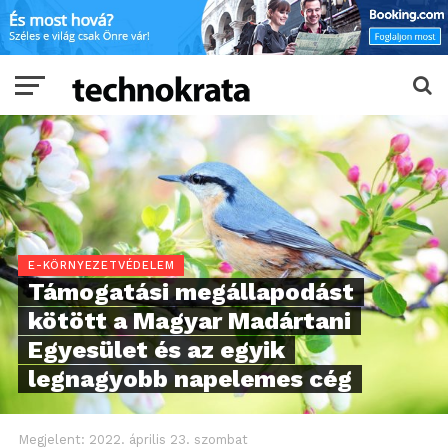
E-KÖRNYEZETVÉDELEM
Támogatási megállapodást
kötött a Magyar Madártani
Egyesület és az egyik
legnagyobb napelemes cég
Megjelent:
2022. április 23. szombat