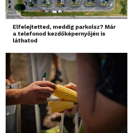
Elfelejtetted, meddig parkolsz? Már
a telefonod kezdőképernyőjén is
láthatod