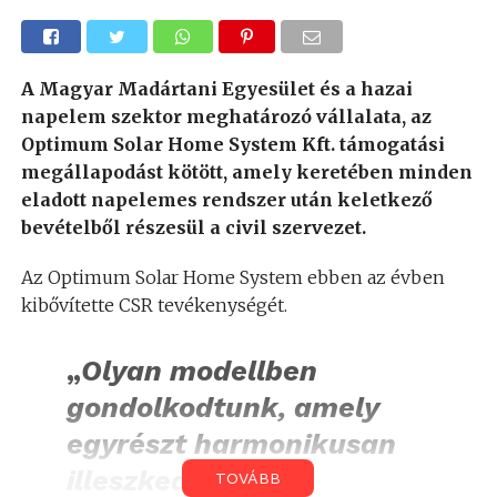
A Magyar Madártani Egyesület és a hazai
napelem szektor meghatározó vállalata, az
Optimum Solar Home System Kft. támogatási
megállapodást kötött, amely keretében minden
eladott napelemes rendszer után keletkező
bevételből részesül a civil szervezet.
Az Optimum Solar Home System ebben az évben
kibővítette CSR tevékenységét.
„
Olyan modellben
gondolkodtunk, amely
egyrészt harmonikusan
illeszkedik a cég
TOVÁBB