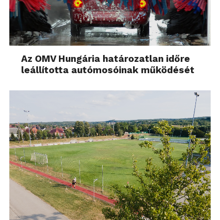
Az OMV Hungária határozatlan időre
leállította autómosóinak működését