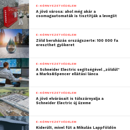
E-KÖRNYEZETVÉDELEM
A jövő városa: ahol még akár a
csomagautomaták is tisztítják a levegőt
E-KÖRNYEZETVÉDELEM
Zöld beruházás országszerte: 100 000 fa
ereszthet gyökeret
E-KÖRNYEZETVÉDELEM
A Schneider Electric segítségével „zöldül”
a Marks&Spencer ellátási lánca
E-KÖRNYEZETVÉDELEM
A jövő elvárásait is túlszárnyalja a
Schneider Electric új üzeme
E-KÖRNYEZETVÉDELEM
Kiderült, mivel fűt a Mikulás Lappföldön