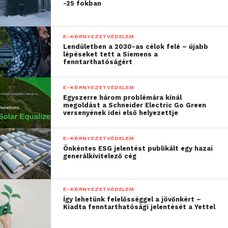
-25 fokban
E-KÖRNYEZETVÉDELEM
Lendületben a 2030-as célok felé – újabb
lépéseket tett a Siemens a
fenntarthatóságért
E-KÖRNYEZETVÉDELEM
Egyszerre három problémára kínál
megoldást a Schneider Electric Go Green
versenyének idei első helyezettje
E-KÖRNYEZETVÉDELEM
Önkéntes ESG jelentést publikált egy hazai
generálkivitelező cég
E-KÖRNYEZETVÉDELEM
Így lehetünk felelősséggel a jövőnkért –
Kiadta fenntarthatósági jelentését a Yettel