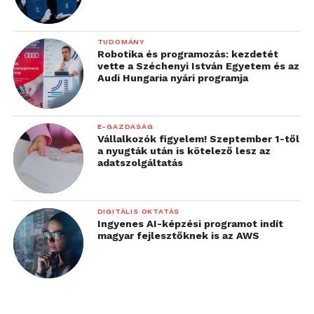
márka elektromos
autóiból helyeztek a
TUDOMÁNY
legtöbbet forgalomba a
Robotika és programozás: kezdetét
vette a Széchenyi István Egyetem és az
hazai piacon, szám
Audi Hungaria nyári programja
szerint 547 gépkocsit”
E-GAZDASÁG
– mondta Németh Balázs, a Porsche Hungaria Kft.
Vállalkozók figyelem! Szeptember 1-től
a nyugták után is kötelező lesz az
ügyvezető igazgatója.
adatszolgáltatás
Az E.ON ügyfelei országszerte több mint 200
töltőponton használhatják a cég kedvezményes áron
DIGITÁLIS OKTATÁS
elérhető e-töltőit, amelyek a drivE.ON alkalmazással
Ingyenes AI-képzési programot indít
magyar fejlesztőknek is az AWS
kereshetők, az alkalmazásban kényelmesen
fizethetnek a töltésért és akár a foglalt töltőket
használó másik autósnak is üzenetet küldhetnek a
chat funkció segítségével, hogy meddig lesz még az
adott töltőponton. A kulcsrakész, egyéni elszámolást