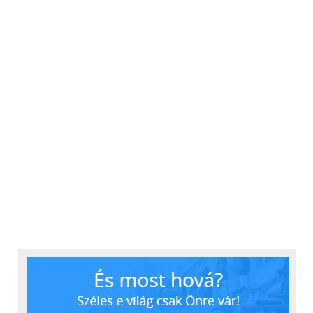
és stabil szolgáltatást kínáló társasházi e-töltők
révén pedig az elektromos autók töltése akár
otthon, akár munkahelyen a mindennapok részévé
válhat.