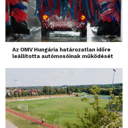
Az OMV Hungária határozatlan időre
leállította autómosóinak működését