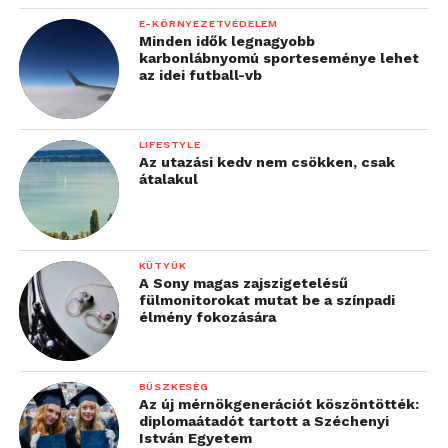
Magyarországon a Volkswagen gépjárműveket és a
E-KÖRNYEZETVÉDELEM
cég élen jár az elektromos autók magyarországi
Minden idők legnagyobb
karbonlábnyomú sporteseménye lehet
importálásában is.
az idei futball-vb
„
Büszkék vagyunk rá,
LIFESTYLE
hogy importőrként aktív
Az utazási kedv nem csökken, csak
átalakul
részesei vagyunk ennek
az együttműködésnek.
Cégünk mindig is úttörő
KÜTYÜK
A Sony magas zajszigetelésű
szerepet töltött be a
fülmonitorokat mutat be a színpadi
magyar autópiacon és az
élmény fokozására
e-mobilitásban is erre a
szerepre törekszünk.
BÜSZKESÉG
Az új mérnökgenerációt köszöntötték:
2020-ban a Volkswagen
diplomaátadót tartott a Széchenyi
István Egyetem