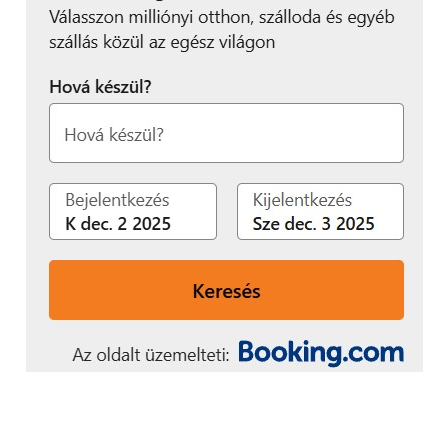
e-autósok. Már meglévő és új e-flotta ügyfeleinek
pedig egy éven keresztül 15 százalékos
kedvezményt ad a mindenkori töltési tarifából az
energiavállalat.
A 100 százalékban magyar tulajdonú Mercarius
Flottakezelő Kft. még a koronavírussal sújtott 2020-
as évben is 80-ról 120 főre növelte dolgozói, 5
ezerről pedig 9 ezerre az általa kezelt autók számát.
A cég sikeres együttműködésre tekinthet vissza az
E.ON-nal, amelynek egy újabb fejezete nyílik a
flottabővítéssel.
„Örömmel tölt el, hogy
részesei lehetünk ennek
a kooperációnak, hiszen
mindannyiunk közös célja