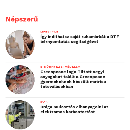
egy élhetőbb, tisztább,
zöldebb jövő
Népszerű
megteremtése.
Flottakezelőként és a
LIFESTYLE
Így indíthatsz saját ruhamárkát a DTF
fenntartható közlekedés
bérnyomtatás segítségével
elkötelezett
támogatójaként az e-
E-KÖRNYEZETVÉDELEM
mobilitás biztosításával
Greenpeace logo Tiltott vegyi
anyagokat talált a Greenpeace
tudjuk a legtöbbet tenni
gyermekeknek készült matrica
tetoválásokban
ezért a nemes célért
”
IPAR
– mondta Rónai-Horst László, a Mercarius
Drága mulasztás elhanyagolni az
elektromos karbantartást
Flottakezelő Kft. ügyvezető igazgatója.
A Porsche Hungaria 1990 óta forgalmazza