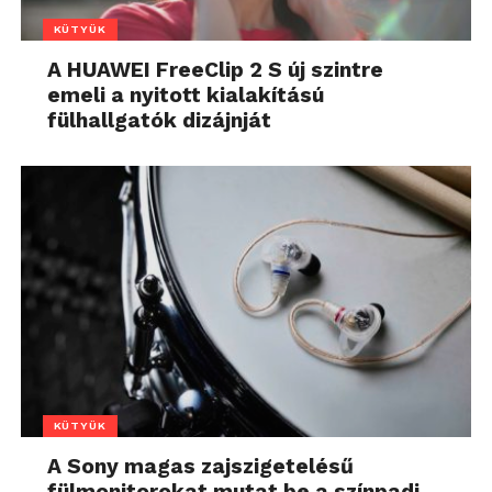
KÜTYÜK
A HUAWEI FreeClip 2 S új szintre
emeli a nyitott kialakítású
fülhallgatók dizájnját
KÜTYÜK
A Sony magas zajszigetelésű
fülmonitorokat mutat be a színpadi