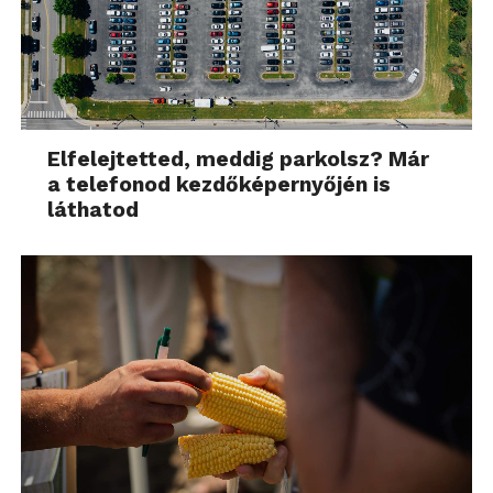
Elfelejtetted, meddig parkolsz? Már
a telefonod kezdőképernyőjén is
láthatod