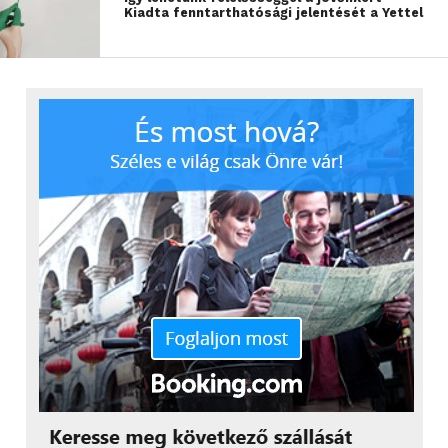
– mondta Jamniczky Zsolt, az E.ON Hungária
Kiadta fenntarthatósági jelentését a Yettel
Csoport igazgatóságának tagja.
Az E.ON januárban még egy hatalmas lépést tett a
fenntartható jövő biztosításáért, nyilvános e-töltőin
ezentúl zöld árammal tölthetik fel a járműveiket az