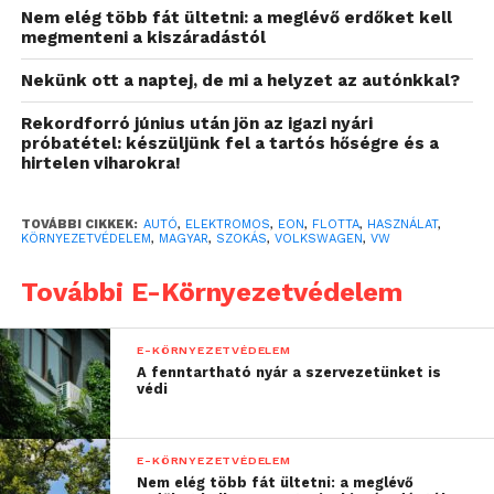
idén is megmarad. 2020 év végére Magyarországon
Nem elég több fát ültetni: a meglévő erdőket kell
a zöldrendszámos autók közül a tisztán elektromos
megmenteni a kiszáradástól
autók száma meghaladta a 12 és fél ezret, január
Nekünk ott a naptej, de mi a helyzet az autónkkal?
végére pedig már a 13 ezret is. Az állami
támogatásoknak, az autógyártók látványosan bővülő
Rekordforró június után jön az igazi nyári
modellkínálatának, a fejlődő infrastruktúrának és
próbatétel: készüljünk fel a tartós hőségre és a
hirtelen viharokra!
technológiának köszönhetően pedig az új, tisztán
elektromos autók értékesítése várhatóan az idén is
dinamikusan emelkedik majd.
TOVÁBBI CIKKEK:
AUTÓ
,
ELEKTROMOS
,
EON
,
FLOTTA
,
HASZNÁLAT
,
KÖRNYEZETVÉDELEM
,
MAGYAR
,
SZOKÁS
,
VOLKSWAGEN
,
VW
Az E.ON Hungária Csoport 2017 óta kínál
További E-Környezetvédelem
vállalkozások és önkormányzatok számára E-flotta
szolgáltatást havidíjas konstrukcióban, mely
E-KÖRNYEZETVÉDELEM
amellett, hogy kiszámítható költséget jelent,
A fenntartható nyár a szervezetünket is
kényelmes és rugalmas megoldás, hiszen a
védi
járművek beszerzésétől és üzemeltetésétől kezdve,
a téli-nyári gumicseréken, időszakos szervizeken és
E-KÖRNYEZETVÉDELEM
a kedvező casco- és kötelező
Nem elég több fát ültetni: a meglévő