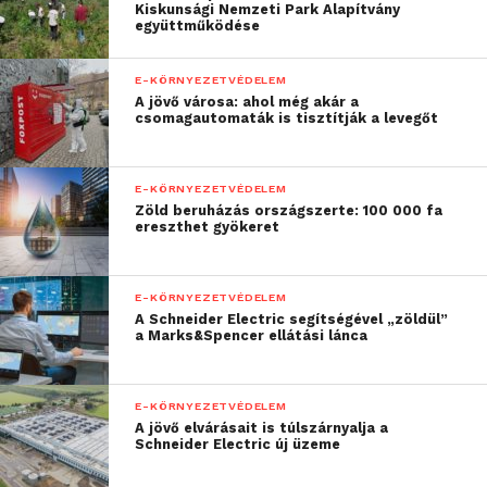
Kiskunsági Nemzeti Park Alapítvány
benne van a felelősen, a
együttműködése
holnapra is gondolva
E-KÖRNYEZETVÉDELEM
hozott döntés öröme, a
A jövő városa: ahol még akár a
csomagautomaták is tisztítják a levegőt
tudat, hogy itt és most,
már a jövő útját járjuk. A
E-KÖRNYEZETVÉDELEM
napi csendes és
Zöld beruházás országszerte: 100 000 fa
ereszthet gyökeret
kipufogógáz-mentes
autózások, mindaz, amit
E-KÖRNYEZETVÉDELEM
az e-autózás hozott
A Schneider Electric segítségével „zöldül”
a Marks&Spencer ellátási lánca
számunkra. De miért ne
lehetne benne ugyanaz a
E-KÖRNYEZETVÉDELEM
felfokozott érzés is, ami
A jövő elvárásait is túlszárnyalja a
Schneider Electric új üzeme
az első autómobilok