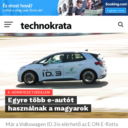
E-KÖRNYEZETVÉDELEM
Egyre több e-autót
használnak a magyarok
Már a Volkswagen ID.3 is elérhető az E.ON E-flotta