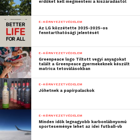
felelősségbiztosításokon át minden költséget
erdőket kell megmenteni a kiszáradástól
magában foglal, rengeteg időt és energiát spórolva
ezzel az ügyfeleknek. Vállalkozások esetén ráadásul
E-KÖRNYEZETVÉDELEM
az ÁFA-tartalom akár 100%-ban visszaigényelhető.
Az LG közzétette 2025-2025-os
fenntarthatósági jelentését
E-KÖRNYEZETVÉDELEM
Greenpeace logo Tiltott vegyi anyagokat
talált a Greenpeace gyermekeknek készült
matrica tetoválásokban
E-KÖRNYEZETVÉDELEM
Jöhetnek a papírpalackok
E-KÖRNYEZETVÉDELEM
Minden idők legnagyobb karbonlábnyomú
sporteseménye lehet az idei futball-vb
Az energiacég flottájában már 19 típusú tisztán
elektromos autó közül lehet választani, a kisméretű,