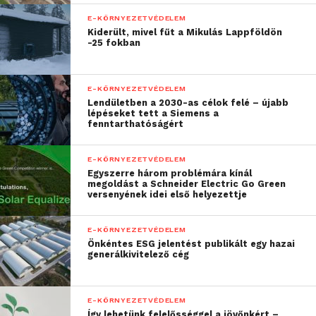
megjelenése óta
E-KÖRNYEZETVÉDELEM
izgalomba hozza a
Kiderült, mivel fűt a Mikulás Lappföldön
-25 fokban
közönséget: az új
modellek közötti
E-KÖRNYEZETVÉDELEM
választás lehetősége? A
Lendületben a 2030-as célok felé – újabb
zöld, fenntartható jövő
lépéseket tett a Siemens a
fenntarthatóságért
felé vezető út tisztán
látható előttünk, E.ON E-
E-KÖRNYEZETVÉDELEM
Egyszerre három problémára kínál
flotta partnereink dolga
megoldást a Schneider Electric Go Green
versenyének idei első helyezettje
mindössze annyi, hogy
eldöntik, melyik
E-KÖRNYEZETVÉDELEM
Önkéntes ESG jelentést publikált egy hazai
villanyautóval gurulnak
generálkivitelező cég
végig rajta
”
E-KÖRNYEZETVÉDELEM
Így lehetünk felelősséggel a jövőnkért –