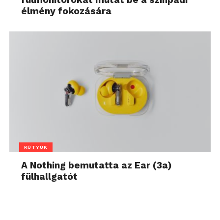
élmény fokozására
KÜTYÜK
A Nothing bemutatta az Ear (3a)
fülhallgatót