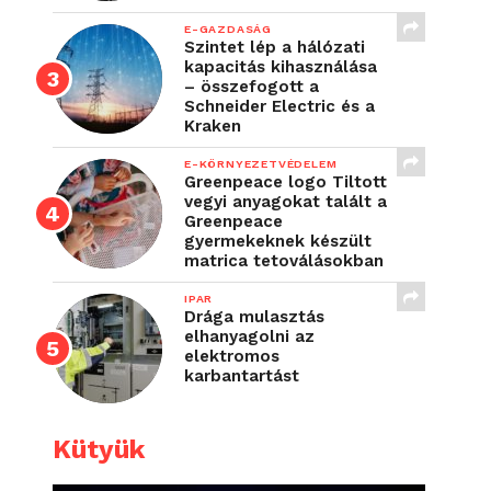
E-GAZDASÁG
Szintet lép a hálózati
kapacitás kihasználása
– összefogott a
Schneider Electric és a
Kraken
E-KÖRNYEZETVÉDELEM
Greenpeace logo Tiltott
vegyi anyagokat talált a
Greenpeace
gyermekeknek készült
matrica tetoválásokban
IPAR
Drága mulasztás
elhanyagolni az
elektromos
karbantartást
Kütyük