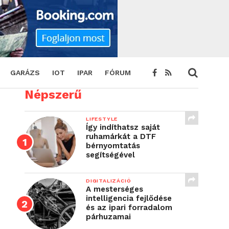
GARÁZS
IOT
IPAR
FÓRUM
Népszerű
LIFESTYLE
Így indíthatsz saját
ruhamárkát a DTF
bérnyomtatás
segítségével
DIGITALIZÁCIÓ
A mesterséges
intelligencia fejlődése
és az ipari forradalom
párhuzamai