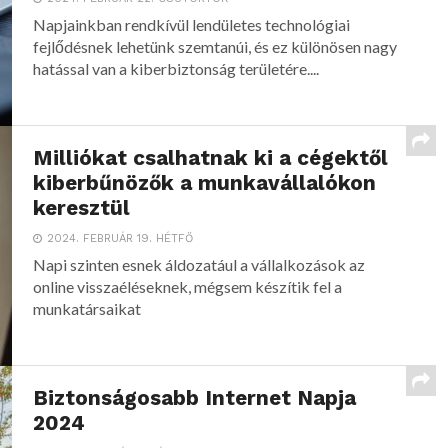
Napjainkban rendkívül lendületes technológiai
fejlődésnek lehetünk szemtanúi, és ez különösen nagy
hatással van a kiberbiztonság területére....
Milliókat csalhatnak ki a cégektől
kiberbűnözők a munkavállalókon
keresztül
2024. FEBRUÁR 19. HÉTFŐ
Napi szinten esnek áldozatául a vállalkozások az
online visszaéléseknek, mégsem készítik fel a
munkatársaikat
Biztonságosabb Internet Napja
2024