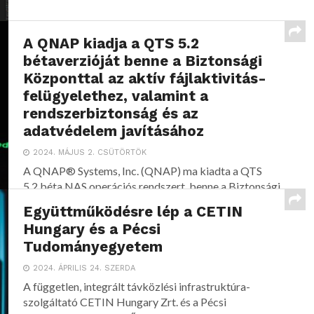
A QNAP kiadja a QTS 5.2
bétaverzióját benne a Biztonsági
Központtal az aktív fájlaktivitás-
felügyelethez, valamint a
rendszerbiztonság és az
adatvédelem javításához
2024. MÁJUS 2. CSÜTÖRTÖK
A QNAP® Systems, Inc. (QNAP) ma kiadta a QTS
5.2 béta NAS operációs rendszert, benne a Biztonsági
Központtal,...
Együttműködésre lép a CETIN
Hungary és a Pécsi
Tudományegyetem
2024. ÁPRILIS 24. SZERDA
A független, integrált távközlési infrastruktúra-
szolgáltató CETIN Hungary Zrt. és a Pécsi