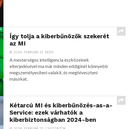
Így tolja a kiberbűnözők szekerét
az MI
2024. FEBRUÁR 27. KEDD
A mesterséges intelligencia eszközeinek
elterjedésével ma már minden eddiginél könnyebb
megszemélyesíteni valakit, és megtéveszteni
másokat.
Kétarcú MI és kiberbűnözés-as-a-
Service: ezek várhatók a
kiberbiztonságban 2024-ben
2024. FEBRUÁR 22. CSÜTÖRTÖK