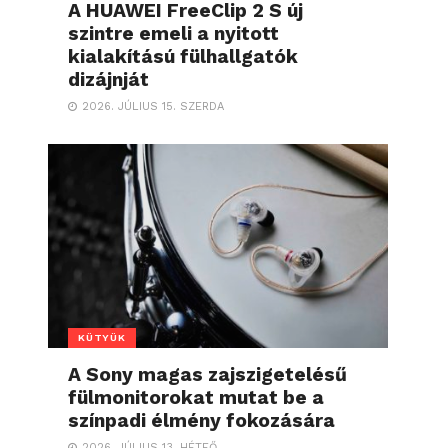
A HUAWEI FreeClip 2 S új
szintre emeli a nyitott
kialakítású fülhallgatók
dizájnját
2026. JÚLIUS 15. SZERDA
KÜTYÜK
A Sony magas zajszigetelésű
fülmonitorokat mutat be a
színpadi élmény fokozására
2026. JÚLIUS 13. HÉTFŐ