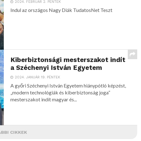
2024. FEBRUÁR 2. PÉNTEK
Indul az országos Nagy Diák TudatosNet Teszt
Kiberbiztonsági mesterszakot indít
a Széchenyi István Egyetem
2024. JANUÁR 19. PÉNTEK
A győri Széchenyi István Egyetem hiánypótló képzést,
„modern technológiák és kiberbiztonság joga”
mesterszakot indít magyar és...
BBI CIKKEK