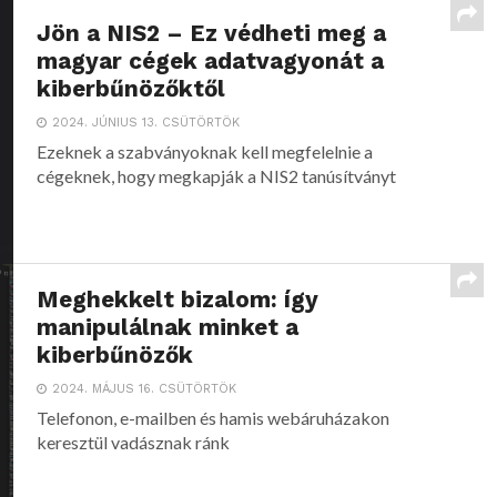
Jön a NIS2 – Ez védheti meg a
magyar cégek adatvagyonát a
kiberbűnözőktől
2024. JÚNIUS 13. CSÜTÖRTÖK
Ezeknek a szabványoknak kell megfelelnie a
cégeknek, hogy megkapják a NIS2 tanúsítványt
Meghekkelt bizalom: így
manipulálnak minket a
kiberbűnözők
2024. MÁJUS 16. CSÜTÖRTÖK
Telefonon, e-mailben és hamis webáruházakon
keresztül vadásznak ránk