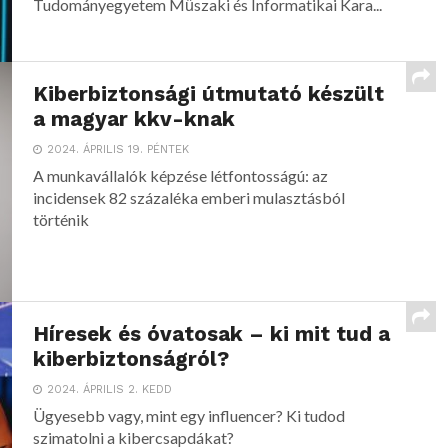
Tudományegyetem Műszaki és Informatikai Kara...
Kiberbiztonsági útmutató készült
a magyar kkv-knak
2024. ÁPRILIS 19. PÉNTEK
A munkavállalók képzése létfontosságú: az
incidensek 82 százaléka emberi mulasztásból
történik
Híresek és óvatosak – ki mit tud a
kiberbiztonságról?
2024. ÁPRILIS 2. KEDD
Ügyesebb vagy, mint egy influencer? Ki tudod
szimatolni a kibercsapdákat?