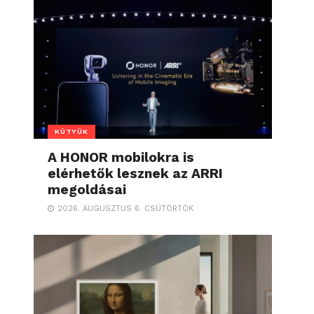
KÜTYÜK
A HONOR mobilokra is
elérhetők lesznek az ARRI
megoldásai
2026. AUGUSZTUS 6. CSÜTÖRTÖK