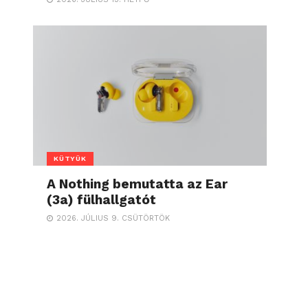
KÜTYÜK
A Nothing bemutatta az Ear
(3a) fülhallgatót
2026. JÚLIUS 9. CSÜTÖRTÖK