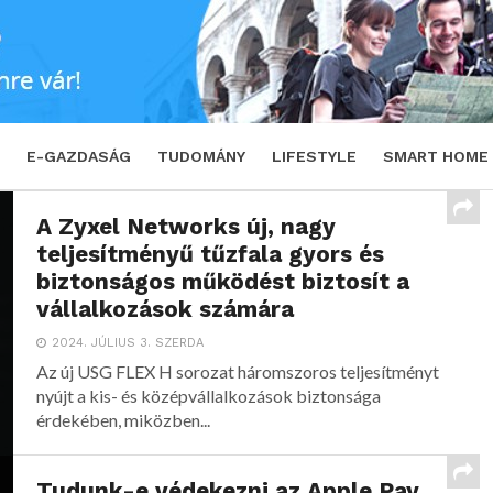
E-GAZDASÁG
TUDOMÁNY
LIFESTYLE
SMART HOME
A Zyxel Networks új, nagy
teljesítményű tűzfala gyors és
biztonságos működést biztosít a
vállalkozások számára
2024. JÚLIUS 3. SZERDA
Az új USG FLEX H sorozat háromszoros teljesítményt
nyújt a kis- és középvállalkozások biztonsága
érdekében, miközben...
Tudunk-e védekezni az Apple Pay