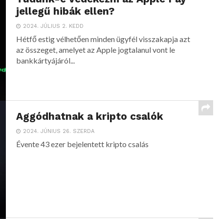
jellegű hibák ellen?
2024. JÚLIUS 2. KEDD
Hétfő estig vélhetően minden ügyfél visszakapja azt
az összeget, amelyet az Apple jogtalanul vont le
bankkártyájáról...
Aggódhatnak a kripto csalók
2024. JÚNIUS 26. SZERDA
Évente 43 ezer bejelentett kripto csalás