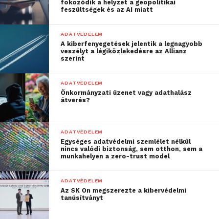
fokozódik a helyzet a geopolitikai
ugyancsak a doxolás egyenes következménye. A
feszültségek és az AI miatt
legelterjedtebb probléma azonban a kiberzaklatás –
a válaszadók 17%-a mondta azt, hogy zaklatta őt a
ADATVÉDELEM
közösségi médiában egy olyan személy, akivel nem
A kiberfenyegetések jelentik a legnagyobb
veszélyt a légiközlekedésre az Allianz
matcheltek.
szerint
Megtörtént már Önnel az alábbiak valamelyike?
ADATVÉDELEM
Valaki, akivel nem matcheltem,
17%
Önkormányzati üzenet vagy adathalász
zaklatott a közösségi médiában
átverés?
Valaki, akivel matcheltem,
12%
nyilvánosan megosztotta a
ADATVÉDELEM
beszélgetéseink képernyőfotóit
Egységes adatvédelmi szemlélet nélkül
Valaki, akivel matcheltem,
10%
nincs valódi biztonság, sem otthon, sem a
munkahelyen a zero-trust model
rákeresett a személyes adataimra,
és azzal fenyegetett, hogy
ADATVÉDELEM
felhasználja őket arra, hogy
Az SK On megszerezte a kibervédelmi
ártson nekem
tanúsítványt
Valaki, akivel nem matcheltem,
9%