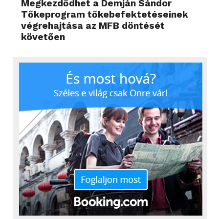
Megkezdődhet a Demján Sándor
Tőkeprogram tőkebefektetéseinek
végrehajtása az MFB döntését
követően