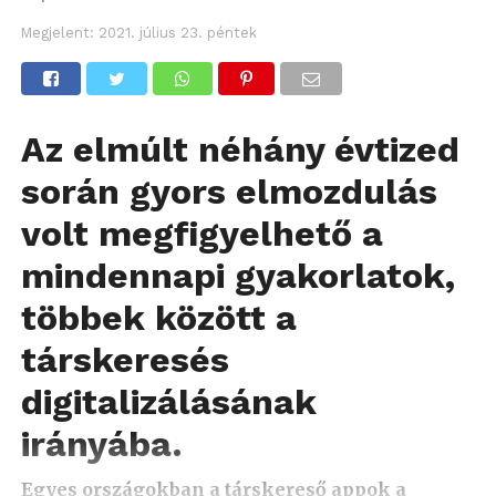
Megjelent:
2021. július 23. péntek
Az elmúlt néhány évtized
során gyors elmozdulás
volt megfigyelhető a
mindennapi gyakorlatok,
többek között a
társkeresés
digitalizálásának
irányába.
Egyes országokban a társkereső appok a