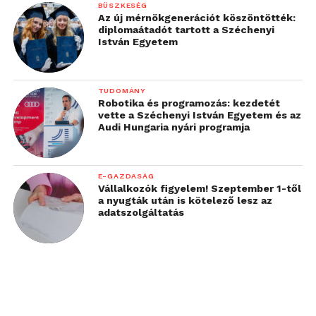
BÜSZKESÉG
az adataik. Kiszivárgás észlelésekor a
Az új mérnökgenerációt köszöntötték:
diplomaátadót tartott a Széchenyi
Kaspersky Security Cloud
István Egyetem
információkat szolgáltat azokról az
adatkategóriákról, amelyek esetleg
nyilvánosan hozzáférhetők, így az
TUDOMÁNY
érintett felhasználó megteheti a
Robotika és programozás: kezdetét
vette a Széchenyi István Egyetem és az
megfelelő intézkedéseket.
Audi Hungaria nyári programja
Mindig gondoljon arra, hogyan
értelmezhetik, illetve használhatják fel
E-GAZDASÁG
más felhasználók az Ön által online
Vállalkozók figyelem! Szeptember 1-től
megosztott tartalmakat.
a nyugták után is kötelező lesz az
adatszolgáltatás