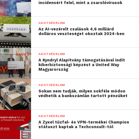
incidensért felel, mint a zsarolóvírusok
sajnos ott vannak a botok
és a csalók is, akik
ADATVÉDELEM
prédára lesnek a
Az AI-vezérelt csalások 4,6 milliárd
dolláros veszteséget okoztak 2024-ben
társkereső platformokon.
Ezért aztán az online
ADATVÉDELEM
kommunikáció során sem
A Kyndryl Alapítvány támogatásával indít
kiberbiztonsági képzést a United Way
szabad megfeledkeznünk
Magyarország
a digitális adatvédelem
ADATVÉDELEM
alapszabályairól. A
Sokan nem tudják, milyen sokféle módon
védhetik a bankszámlán tartott pénzüket
biztonságos online
társkereséshez
ADATVÉDELEM
mindenkinek azt ajánlom,
A Zyxel tűzfal- és VPN-termékei Champion
státuszt kaptak a Techconsult-tól
hogy ne osszon meg