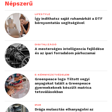
adatokat, használja a Kaspersky
Népszerű
következő ellenőrző listáját, és kövesse
az abban található tippeket:
„Definitive
LIFESTYLE
Így indíthatsz saját ruhamárkát a DTF
Checklist: how to protect your data
bérnyomtatás segítségével
online”
Mindig ellenőrizze a jogosultság-
beállításokat az Ön által használt
DIGITALIZÁCIÓ
alkalmazásokban, hogy minimálisra
A mesterséges intelligencia fejlődése
csökkenjen a lehetősége annak, hogy az
és az ipari forradalom párhuzamai
adatait az Ön tudta nélkül harmadik
felekkel – és még másokkal is –
megosszák, vagy hogy azokat harmadik
E-KÖRNYEZETVÉDELEM
felek tárolják.
Greenpeace logo Tiltott vegyi
anyagokat talált a Greenpeace
Használjon kéttényezős hitelesítést. Ne
gyermekeknek készült matrica
tetoválásokban
feledje, hogy biztonságosabb egy
egyszeri kódokat generáló alkalmazást
használni, mint a második tényezőt
IPAR
Drága mulasztás elhanyagolni az