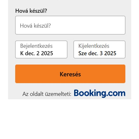
igazgatója.
Ha szeretne többet megtudni arról, hogyan
változtathatják meg a technológiák a társkeresést és
a kapcsolatokat, kövesse
ezt a linket.
Nézze meg a Kaspersky adatvédelmi szakértői és az
Endtab.org által közösen kidolgozott ingyenes
„Doxolás: veszélyek és megelőzés” című
tanfolyamot
, hogy megismerje a doxolás módjait és
azt, hogy miként csökkenthető a személyes
információk ellopásának kockázata.
A Kaspersky az alábbiakat
javasolja a személyes adatok
megóvásához:
Kezelje felelősen a személyes online