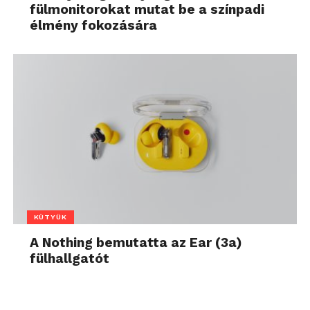
fülmonitorokat mutat be a színpadi
élmény fokozására
KÜTYÜK
A Nothing bemutatta az Ear (3a)
fülhallgatót