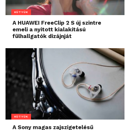
KÜTYÜK
A HUAWEI FreeClip 2 S új szintre
emeli a nyitott kialakítású
fülhallgatók dizájnját
KÜTYÜK
A Sony magas zajszigetelésű