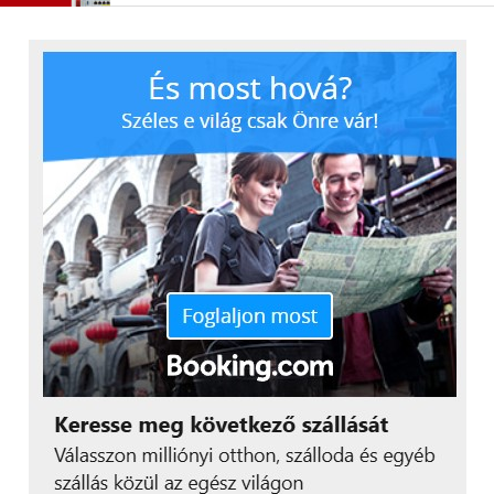
egyedi azonosításra
alkalmas személyes
információkat, például
telefonszámot,
tartózkodási helyet,
lakcímet vagy a
munkahely címét, stb. A
fenyegetések e korai
szakaszban való
megelőzésével félelem
nélkül élvezhető az online
társkeresés”
– fejtette ki Tóth Árpád, a Kaspersky magyarországi