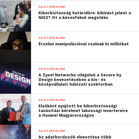
zaklatott a való életben
ADATVÉDELEM
Valaki, akivel matcheltem,
8%
Kiberbiztonság határidőre: kihívást jelent a
megosztotta online az intim
NIS2? Itt a kézenfekvő megoldás
fotóim
Nem, a fentiek közül egyik sem
60%
ADATVÉDELEM
Az online társkeresés során a válaszadókra leselkedő
Érzelmi manipulációval csalnak ki milliókat
fenyegetések
„A közösségi média és a
ADATVÉDELEM
különféle alkalmazások
A Zyxel Networks világelső a Secure by
Design bevezetésében a kis- és
középvállalati hálózati szektorban
valóban sokkal
könnyebbé tették
ADATVÉDELEM
számunkra a
Elsőként nyújtott be kiberbiztonsági
tanúsítási kérelmet lakossági invertereire
a Huawei Magyarországon
társkeresést. Bárki
megtalálhatja élete
ADATVÉDELEM
szerelmét online, de
Az adathordozók elvesztése több