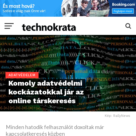
ADATVÉDELEM
Komoly adatvédelmi
kockázatokkal jár az
online társkeresés
Kép: RallyNews
Minden hatodik felhasználót doxoltak már
kapcsolatkeresés közben