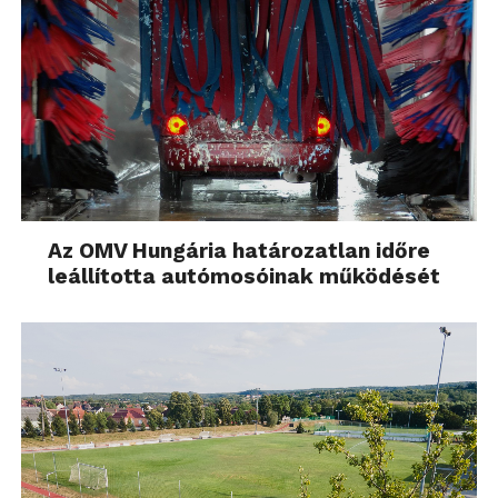
Az OMV Hungária határozatlan időre
leállította autómosóinak működését