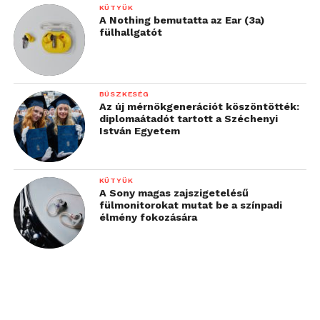
KÜTYÜK
A Nothing bemutatta az Ear (3a)
fülhallgatót
BÜSZKESÉG
Az új mérnökgenerációt köszöntötték:
diplomaátadót tartott a Széchenyi
István Egyetem
KÜTYÜK
A Sony magas zajszigetelésű
fülmonitorokat mutat be a színpadi
élmény fokozására