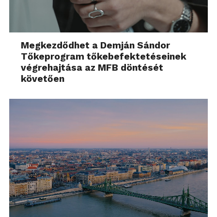
Megkezdődhet a Demján Sándor
Tőkeprogram tőkebefektetéseinek
végrehajtása az MFB döntését
követően