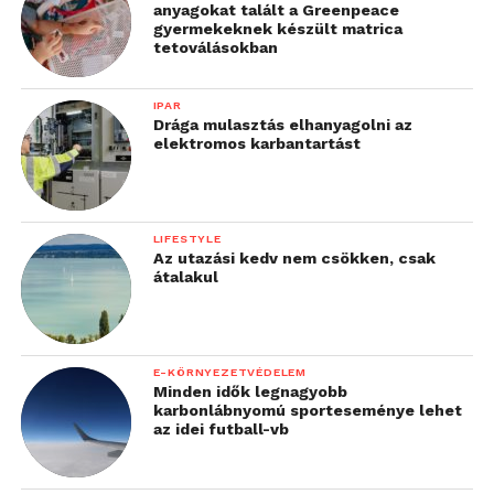
anyagokat talált a Greenpeace
gyermekeknek készült matrica
tetoválásokban
IPAR
Drága mulasztás elhanyagolni az
elektromos karbantartást
LIFESTYLE
Az utazási kedv nem csökken, csak
átalakul
E-KÖRNYEZETVÉDELEM
Minden idők legnagyobb
karbonlábnyomú sporteseménye lehet
az idei futball-vb