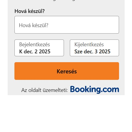
szállíthatunk”
– mondta el Hargita Péter, a Schneider Electric
marketingigazgatója.
További friss híreket talál a
Technokrata
főoldalán!
Csatlakozzon hozzánk a
Facebookon
is!