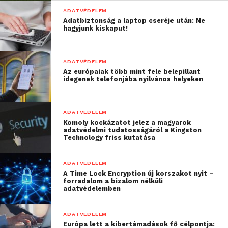
emellett pedig testközelből is megismerhették azt.
ADATVÉDELEM
Adatbiztonság a laptop cseréje után: Ne
hagyjunk kiskaput!
Az új megoldás megfelel az európai szabványoknak,
kompatibilis a segédkészülékekkel és 6 kA-es
névleges megszakítóképességgel rendelkezik. Az
ADATVÉDELEM
Easy9 Pro kiegészíti a Schneider Electric meglévő
Az európaiak több mint fele belepillant
idegenek telefonjába nyilvános helyeken
Easy kínálatát, így a cég portfóliójában már elérhető
a költséghatékony elektromos elosztási megoldások
teljes spektruma.
ADATVÉDELEM
Komoly kockázatot jelez a magyarok
Fókuszban a rugalmasság és a
adatvédelmi tudatosságáról a Kingston
Technology friss kutatása
megbízhatóság
ADATVÉDELEM
Az Easy9 Pro-t úgy tervezték, hogy rugalmasságot
A Time Lock Encryption új korszakot nyit –
biztosítson és megfeleljen a különböző projektek és
forradalom a bizalom nélküli
adatvédelemben
felhasználási célok során felmerülő változatos
igényeknek. A széles funkcióválasztékának
ADATVÉDELEM
köszönhetően lakossági és nem lakossági projektek
Európa lett a kibertámadások fő célpontja: