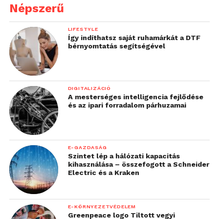
Népszerű
LIFESTYLE
Így indíthatsz saját ruhamárkát a DTF
bérnyomtatás segítségével
DIGITALIZÁCIÓ
A mesterséges intelligencia fejlődése
és az ipari forradalom párhuzamai
E-GAZDASÁG
Szintet lép a hálózati kapacitás
kihasználása – összefogott a Schneider
Electric és a Kraken
E-KÖRNYEZETVÉDELEM
Greenpeace logo Tiltott vegyi