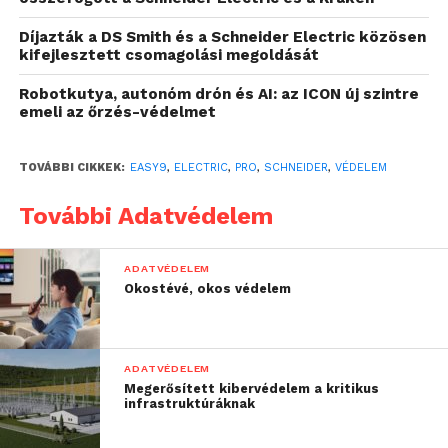
Díjazták a DS Smith és a Schneider Electric közösen
kifejlesztett csomagolási megoldását
Robotkutya, autonóm drón és AI: az ICON új szintre
emeli az őrzés-védelmet
TOVÁBBI CIKKEK:
EASY9
,
ELECTRIC
,
PRO
,
SCHNEIDER
,
VÉDELEM
További Adatvédelem
ADATVÉDELEM
Okostévé, okos védelem
A vállalat új innovációját 2025. május 7-én, a cég által
szervezett Innovation Day rendezvényen mutatták
be a szakmai közönségnek. A nagyszabású
eseményen a Schneider Electric partnerei,
ADATVÉDELEM
Megerősített kibervédelem a kritikus
kiskereskedők, berendezésgyártók és
infrastruktúráknak
villanyszerelők voltak a meghívottak között, akik
részletes tájékoztatást kaptak az új termékcsaládról,