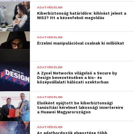
előnyös megoldást jelent a berendezésgyártóknak, a
ADATVÉDELEM
villamos kivitelezőknek, a villanyszerelőknek és a
Kiberbiztonság határidőre: kihívást jelent a
NIS2? Itt a kézenfekvő megoldás
végfelhasználóknak is, akik megbízható, az előírt
szabványoknak megfelelő elektromos védelmi
készülékeket keresnek.
ADATVÉDELEM
Érzelmi manipulációval csalnak ki milliókat
„Mivel a fenntarthatóság
minden fejlesztésünk
ADATVÉDELEM
során központi szerepet
A Zyxel Networks világelső a Secure by
Design bevezetésében a kis- és
játszik, tudatában
középvállalati hálózati szektorban
vagyunk azoknak a
ADATVÉDELEM
hatásoknak és
Elsőként nyújtott be kiberbiztonsági
tanúsítási kérelmet lakossági invertereire
kihívásoknak, amelyekkel
a Huawei Magyarországon
ügyfeleink és partnereink
ADATVÉDELEM
a fenntarthatósági
Az adathordozók elvesztése több