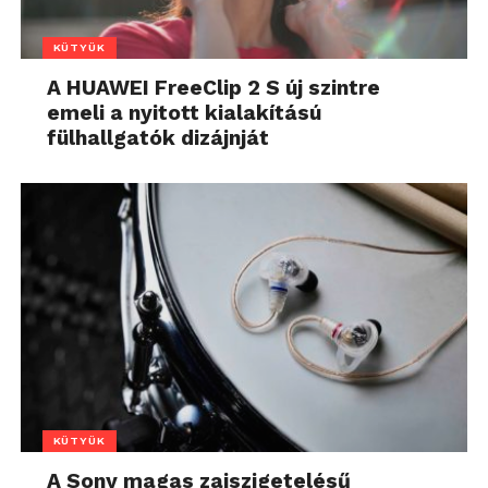
KÜTYÜK
A HUAWEI FreeClip 2 S új szintre
emeli a nyitott kialakítású
fülhallgatók dizájnját
KÜTYÜK
A Sony magas zajszigetelésű