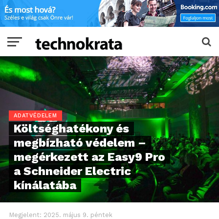
ADATVÉDELEM
Költséghatékony és
megbízható védelem –
megérkezett az Easy9 Pro
a Schneider Electric
kínálatába
Megjelent:
2025. május 9. péntek