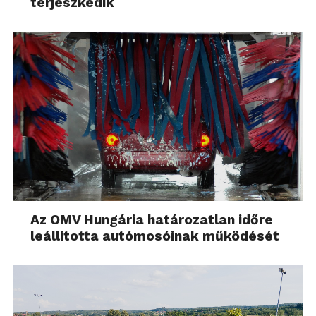
terjeszkedik
Az OMV Hungária határozatlan időre
leállította autómosóinak működését