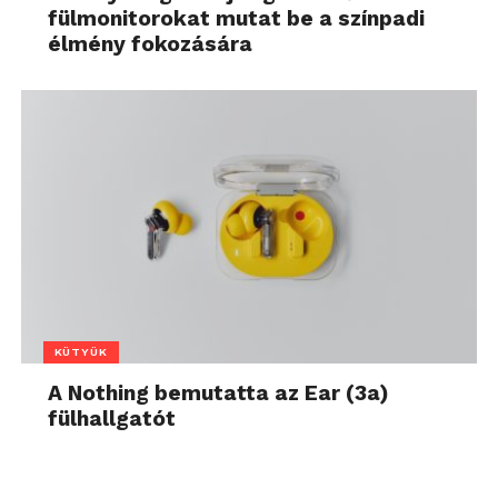
fülmonitorokat mutat be a színpadi
élmény fokozására
KÜTYÜK
A Nothing bemutatta az Ear (3a)
fülhallgatót