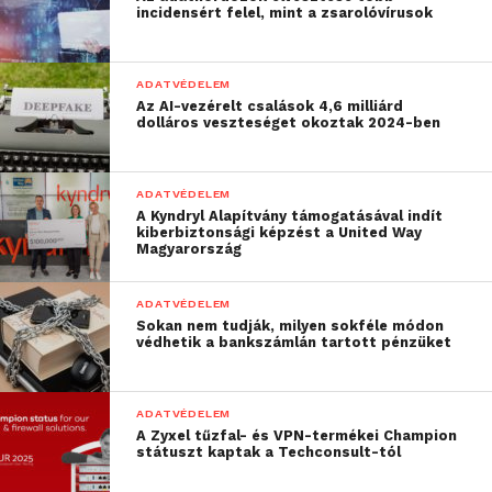
incidensért felel, mint a zsarolóvírusok
törekvéseik során
szembesülnek. A fejlett
ADATVÉDELEM
technológia alkalmazása
Az AI-vezérelt csalások 4,6 milliárd
dolláros veszteséget okoztak 2024-ben
optimalizálja az
energiafogyasztást,
ADATVÉDELEM
megbízhatóbbá,
A Kyndryl Alapítvány támogatásával indít
kiberbiztonsági képzést a United Way
biztonságosabbá és
Magyarország
költséghatékonyabbá
ADATVÉDELEM
teszi az elektromos
Sokan nem tudják, milyen sokféle módon
védhetik a bankszámlán tartott pénzüket
elosztórendszert.
Legújabb megoldásunk,
ADATVÉDELEM
az Easy9 Pro különböző
A Zyxel tűzfal- és VPN-termékei Champion
státuszt kaptak a Techconsult-tól
szegmensekben és