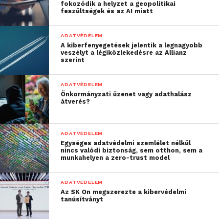
során egyaránt alkalmazható.
fokozódik a helyzet a geopolitikai
feszültségek és az AI miatt
Az Easy9 Pro-hoz tartozó kismegszakítók
kompatibilisek az alapvető segédérintkezőkkel, így
ADATVÉDELEM
A kiberfenyegetések jelentik a legnagyobb
sokféle igény kiszolgálására alkalmasak. Rugalmasan
veszélyt a légiközlekedésre az Allianz
szerint
csatlakoztathatóak a villás gyűjtősínekhez, aminek
köszönhetően gyorsabb és biztonságosabb villamos
kapcsolatot lehet megvalósítani a védelmi
ADATVÉDELEM
Önkormányzati üzenet vagy adathalász
készülékek között.
átverés?
Költséghatékonyság és
kiemelkedő minőség
ADATVÉDELEM
Egységes adatvédelmi szemlélet nélkül
nincs valódi biztonság, sem otthon, sem a
A költséghatékonyság javítása érdekében az Easy9
munkahelyen a zero-trust model
Pro nem csupán sokoldalú, de igen kedvező az ára is.
Ez lehetővé teszi, hogy a villamossági projektek
ADATVÉDELEM
során úgy lehessen kordában tartani a költségeket,
Az SK On megszerezte a kibervédelmi
tanúsítványt
hogy közben ne kelljen kompromisszumokat kötni
a minőség vagy a funkcionalitás terén. Így rendkívül