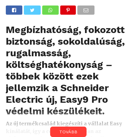
Megbízhatóság, fokozott
biztonság, sokoldalúság,
rugalmasság,
költséghatékonyság –
többek között ezek
jellemzik a Schneider
Electric új, Easy9 Pro
védelmi készülékeit.
Az új termékcsalád kiegészíti a vállalat Easy
kínálatát, így a cég portfóliójában az
TOVÁBB