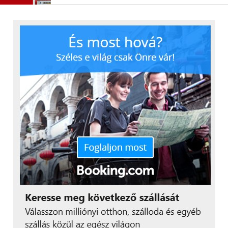
számos célra
használható. Ráadásul
költséghatékony, segítve
ezzel ügyfeleinket az
adott projekt
költségeinek
optimalizálásában.
Büszkék vagyunk arra,
hogy folyamatos
erőfeszítéseink
eredményeként a piaci
igényeknek megfelelő,
kiváló minőségű
termékeket