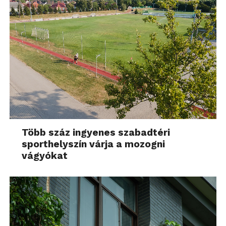
Több száz ingyenes szabadtéri
sporthelyszín várja a mozogni
vágyókat