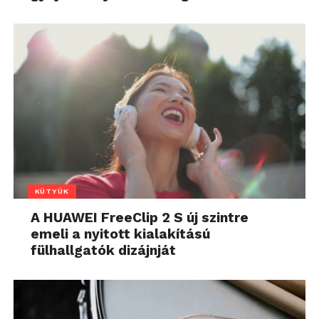
KÜTYÜK
A HUAWEI FreeClip 2 S új szintre
emeli a nyitott kialakítású
fülhallgatók dizájnját