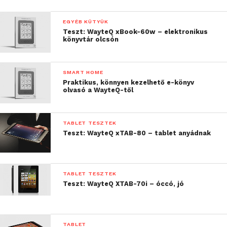
EGYÉB KÜTYÜK
Teszt: WayteQ xBook-60w – elektronikus
könyvtár olcsón
SMART HOME
Praktikus, könnyen kezelhető e-könyv
olvasó a WayteQ-től
TABLET TESZTEK
Teszt: WayteQ xTAB-80 – tablet anyádnak
TABLET TESZTEK
Teszt: WayteQ XTAB-70i – óccó, jó
TABLET