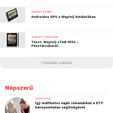
SMART HOME
Androidos GPS a WayteQ kínálatában
TABLET TESZTEK
Teszt: WayteQ xTAB-100s –
Pénztárcabarát
TOVÁBBI CIKKEK
Népszerű
LIFESTYLE
Így indíthatsz saját ruhamárkát a DTF
bérnyomtatás segítségével