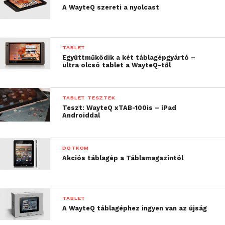
A WayteQ szereti a nyolcast
TABLET
Együttműködik a két táblagépgyártó –
ultra olcsó tablet a WayteQ-től
TABLET TESZTEK
Teszt: WayteQ xTAB-100is – iPad
Androiddal
DOTKOM
Akciós táblagép a Táblamagazintól
TABLET
A WayteQ táblagéphez ingyen van az újság