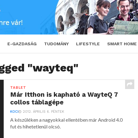
E-GAZDASÁG
TUDOMÁNY
LIFESTYLE
SMART HOME
agged "wayteq"
TABLET
Már Itthon is kapható a WayteQ 7
collos táblagépe
KOCI
2012. ÁPRILIS 6. PÉNTEK
A készüléken a nagyokkal ellentében már Android 4.0
fut és hihetetlenül olcsó.