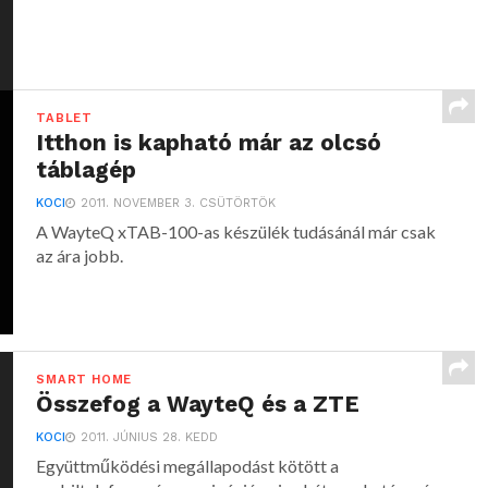
TABLET
Itthon is kapható már az olcsó
táblagép
KOCI
2011. NOVEMBER 3. CSÜTÖRTÖK
A WayteQ xTAB-100-as készülék tudásánál már csak
az ára jobb.
SMART HOME
Összefog a WayteQ és a ZTE
KOCI
2011. JÚNIUS 28. KEDD
Együttműködési megállapodást kötött a