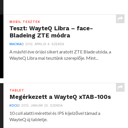
MOBIL TESZTEK
Teszt: WayteQ Libra – face-
Bladeing ZTE módra
MACIKA
2012. ÁPRILIS 4. SZERDA
A másfél éve óriási sikert aratott ZTE Blade utóda, a
WayteQ Libra mai tesztünk szereplője. Mint...
TABLET
Megérkezett a WayteQ xTAB-100s
KOCI
2012. JANUÁR 25. SZERDA
10 coll alatti mérettel és IPS kijelzővel támad a
WayteQ új tabletje.