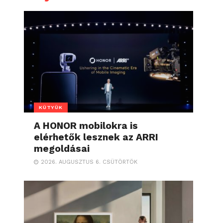
KÜTYÜK
A HONOR mobilokra is
elérhetők lesznek az ARRI
megoldásai
2026. AUGUSZTUS 6. CSÜTÖRTÖK