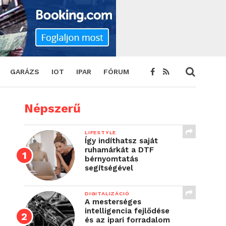
GARÁZS
IOT
IPAR
FÓRUM
Népszerű
LIFESTYLE
Így indíthatsz saját
ruhamárkát a DTF
bérnyomtatás
segítségével
DIGITALIZÁCIÓ
A mesterséges
intelligencia fejlődése
és az ipari forradalom