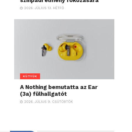
színpadi élmény fokozására
2026. JÚLIUS 13. HÉTFŐ
KÜTYÜK
A Nothing bemutatta az Ear
(3a) fülhallgatót
2026. JÚLIUS 9. CSÜTÖRTÖK