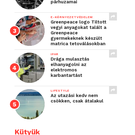
párhuzamai
E-KÖRNYEZETVÉDELEM
Greenpeace logo Tiltott
vegyi anyagokat talált a
Greenpeace
gyermekeknek készült
matrica tetoválásokban
IPAR
Drága mulasztás
elhanyagolni az
elektromos
karbantartást
LIFESTYLE
Az utazási kedv nem
csökken, csak átalakul
Kütyük