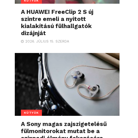
KÜTYÜK
A HUAWEI FreeClip 2 S új
szintre emeli a nyitott
kialakítású fülhallgatók
dizájnját
2026. JÚLIUS 15. SZERDA
KÜTYÜK
A Sony magas zajszigetelésű
fülmonitorokat mutat be a