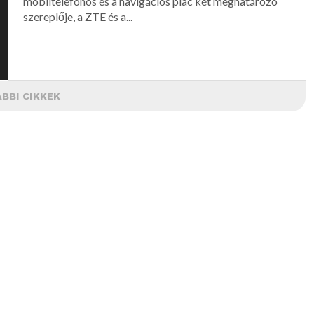
mobiltelefonos és a navigációs piac két meghatározó
szereplője, a ZTE és a...
BBI CIKKEK