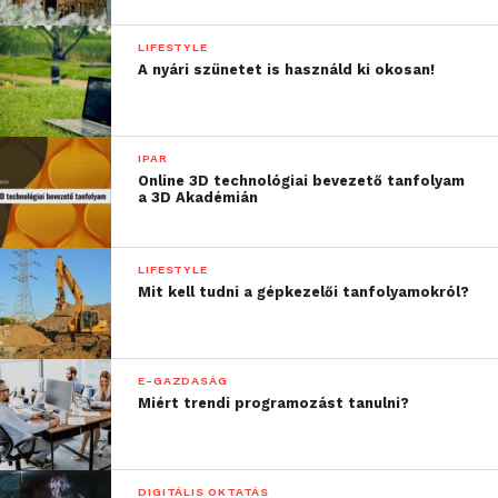
LIFESTYLE
A nyári szünetet is használd ki okosan!
IPAR
Online 3D technológiai bevezető tanfolyam
a 3D Akadémián
LIFESTYLE
Mit kell tudni a gépkezelői tanfolyamokról?
E-GAZDASÁG
Miért trendi programozást tanulni?
DIGITÁLIS OKTATÁS