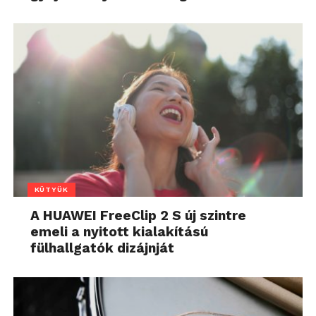
KÜTYÜK
A HUAWEI FreeClip 2 S új szintre
emeli a nyitott kialakítású
fülhallgatók dizájnját