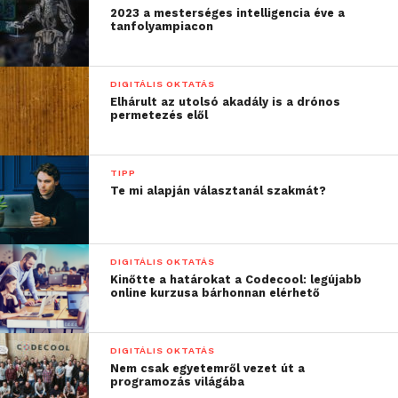
2023 a mesterséges intelligencia éve a
tanfolyampiacon
DIGITÁLIS OKTATÁS
Elhárult az utolsó akadály is a drónos
permetezés elől
TIPP
Te mi alapján választanál szakmát?
DIGITÁLIS OKTATÁS
Kinőtte a határokat a Codecool: legújabb
online kurzusa bárhonnan elérhető
DIGITÁLIS OKTATÁS
Nem csak egyetemről vezet út a
programozás világába