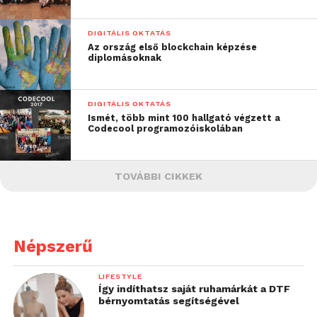
DIGITÁLIS OKTATÁS
Az ország első blockchain képzése
diplomásoknak
DIGITÁLIS OKTATÁS
Ismét, több mint 100 hallgató végzett a
Codecool programozóiskolában
TOVÁBBI CIKKEK
Népszerű
LIFESTYLE
Így indíthatsz saját ruhamárkát a DTF
bérnyomtatás segítségével