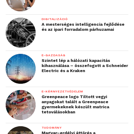
DIGITALIZÁCIÓ
A mesterséges intelligencia fejlődése
és az ipari forradalom párhuzamai
E-GAZDASÁG
Szintet lép a hálózati kapacitás
kihasználása – összefogott a Schneider
Electric és a Kraken
E-KÖRNYEZETVÉDELEM
Greenpeace logo Tiltott vegyi
anyagokat talált a Greenpeace
gyermekeknek készült matrica
tetoválásokban
TUDOMÁNY
Magyar–erdélyi áttörés a