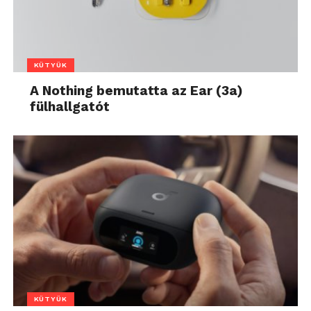
KÜTYÜK
A Nothing bemutatta az Ear (3a)
fülhallgatót
KÜTYÜK