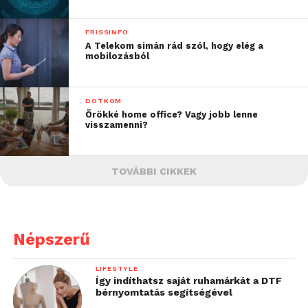
FRISSINFO
A Telekom simán rád szól, hogy elég a
mobilozásból
DOTKOM
Örökké home office? Vagy jobb lenne
visszamenni?
TOVÁBBI CIKKEK
Népszerű
LIFESTYLE
Így indíthatsz saját ruhamárkát a DTF
bérnyomtatás segítségével