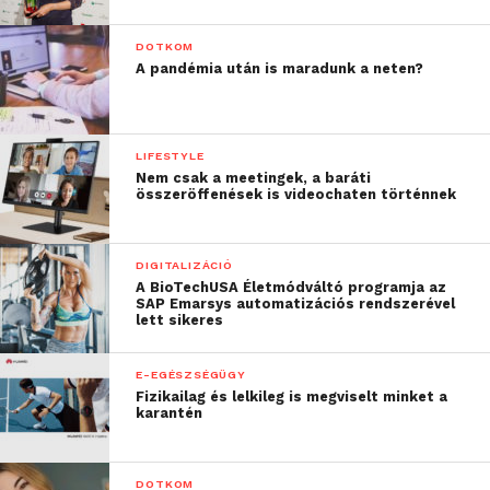
DOTKOM
A pandémia után is maradunk a neten?
LIFESTYLE
Nem csak a meetingek, a baráti
összeröffenések is videochaten történnek
DIGITALIZÁCIÓ
A BioTechUSA Életmódváltó programja az
SAP Emarsys automatizációs rendszerével
lett sikeres
E-EGÉSZSÉGÜGY
Fizikailag és lelkileg is megviselt minket a
karantén
DOTKOM