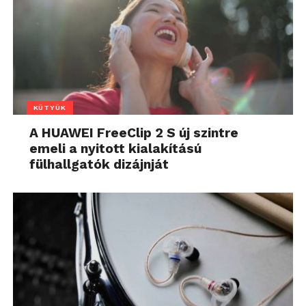
KÜTYÜK
A HUAWEI FreeClip 2 S új szintre
emeli a nyitott kialakítású
fülhallgatók dizájnját