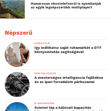
Hamarosan okostelefonról is nyomhatjuk
az egyik legnépszerűbb multiplayert
Népszerű
LIFESTYLE
Így indíthatsz saját ruhamárkát a DTF
bérnyomtatás segítségével
DIGITALIZÁCIÓ
A mesterséges intelligencia fejlődése
és az ipari forradalom párhuzamai
E-GAZDASÁG
Szintet lép a hálózati kapacitás