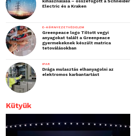
kihasználása – összefogott a Schneider
Electric és a Kraken
E-KÖRNYEZETVÉDELEM
Greenpeace logo Tiltott vegyi
anyagokat talált a Greenpeace
gyermekeknek készült matrica
tetoválásokban
IPAR
Drága mulasztás elhanyagolni az
elektromos karbantartást
Kütyük