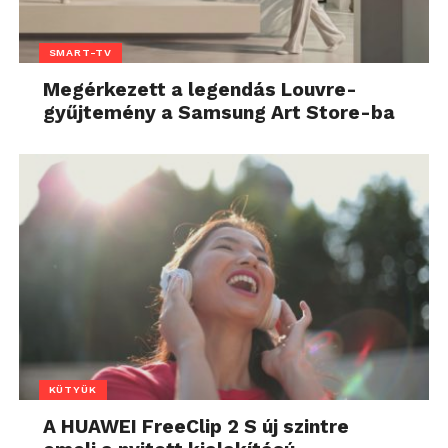
SMART-TV
Megérkezett a legendás Louvre-
gyűjtemény a Samsung Art Store-ba
KÜTYÜK
A HUAWEI FreeClip 2 S új szintre