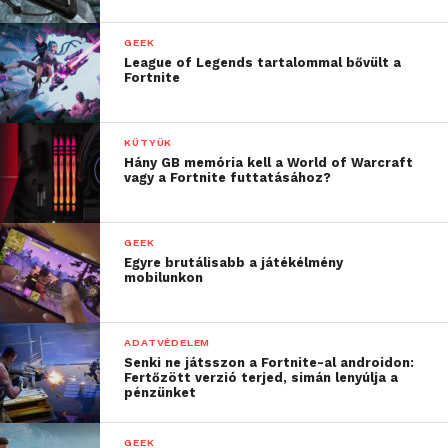
GEEK
League of Legends tartalommal bővült a
Fortnite
KÜTYÜK
Hány GB memória kell a World of Warcraft
vagy a Fortnite futtatásához?
GEEK
Egyre brutálisabb a játékélmény
mobilunkon
ADATVÉDELEM
Senki ne játsszon a Fortnite-al androidon:
Fertőzött verzió terjed, simán lenyúlja a
pénzünket
GEEK