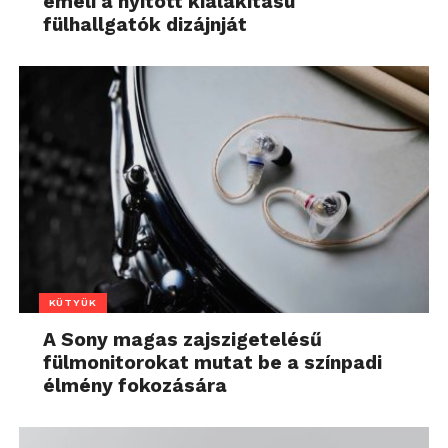
emeli a nyitott kialakítású
fülhallgatók dizájnját
KÜTYÜK
A Sony magas zajszigetelésű
fülmonitorokat mutat be a színpadi
élmény fokozására