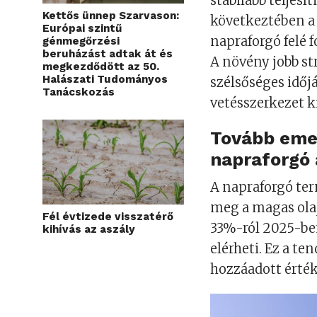
stabilabb teljes
Kettős ünnep Szarvason:
következtében a
Európai szintű
napraforgó felé f
génmegőrzési
beruházást adtak át és
A növény jobb st
megkezdődött az 50.
Halászati Tudományos
szélsőséges időj
Tanácskozás
vetésszerkezet k
Tovább eme
napraforgó
A napraforgó ter
meg a magas olaj
Fél évtizede visszatérő
33%-ról 2025-be
kihívás az aszály
elérheti. Ez a te
hozzáadott érték 