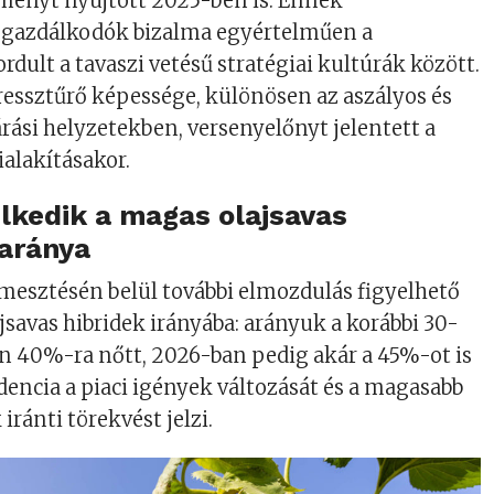
ítményt nyújtott 2025-ben is. Ennek
 gazdálkodók bizalma egyértelműen a
ordult a tavaszi vetésű stratégiai kultúrák között.
ressztűrő képessége, különösen az aszályos és
árási helyzetekben, versenyelőnyt jelentett a
ialakításakor.
lkedik a magas olajsavas
 aránya
mesztésén belül további elmozdulás figyelhető
savas hibridek irányába: arányuk a korábbi 30-
n 40%-ra nőtt, 2026-ban pedig akár a 45%-ot is
ndencia a piaci igények változását és a magasabb
iránti törekvést jelzi.