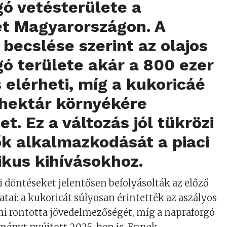
ó vetésterülete a
ét Magyarországon. A
becslése szerint az olajos
ó területe akár a 800 ezer
s elérheti, míg a kukoricáé
 hektár környékére
t. Ez a változás jól tükrözi
k alkalmazkodását a piaci
ikus kihívásokhoz.
i döntéseket jelentősen befolyásolták az előző
atai: a kukoricát súlyosan érintették az aszályos
i rontotta jövedelmezőségét, míg a napraforgó