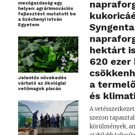
napraforg
mezőgazdaság egy
helyen: agrárinnovációs
kukoricá
fejlesztést mutatott be
a Széchenyi István
Syngenta 
Egyetem
napraforg
hektárt i
620 ezer
csökkenhe
Jelentős növekedés
a termelő
várható az ökológiai
vetőmagok piacán
és klimat
A vetésszerkezet
szezon tapasztal
körülmények, am