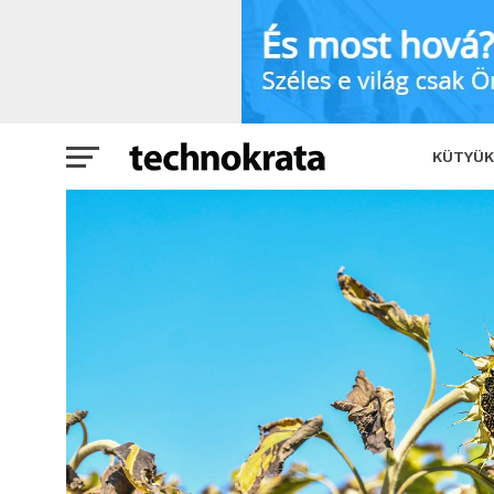
Fordulat a tavaszi vetésszerkezetben
KÜTYÜK