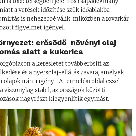
an is több térségben jelentős csapadékhiány
miatt a vetések időzítése szűk időablakba
omirtás is nehezebbé válik, miközben a rovarkár
kozott figyelmet igényel.
környezet: erősödő növényi olaj
yomás alatt a kukorica
orgópiacon a keresletet tovább erősíti az
kedése és a nyersolaj-ellátás zavara, amelyek
 olajok iránti igényt. A termelési oldal ezzel
 viszonylag stabil, az országok közötti
tozások nagyrészt kiegyenlítik egymást.