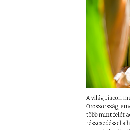
A világpiacon me
Oroszország, ame
több mint felét 
részesedéssel a 