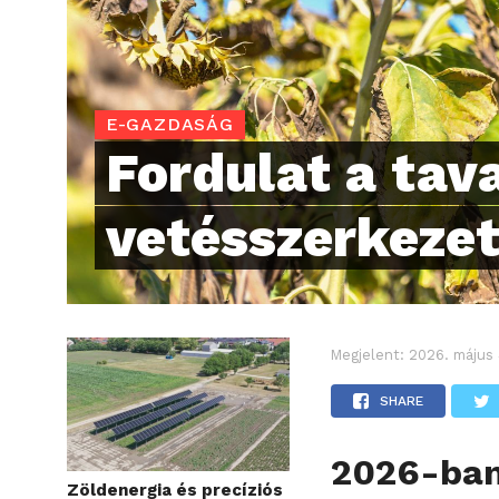
E-GAZDASÁG
Fordulat a tav
vetésszerkeze
Megjelent:
2026. május 
SHARE
2026-ban
Zöldenergia és precíziós