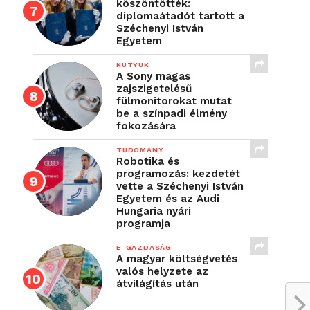
köszöntötték:
diplomaátadót tartott a
Széchenyi István
Egyetem
KÜTYÜK
A Sony magas
zajszigetelésű
fülmonitorokat mutat
be a színpadi élmény
fokozására
TUDOMÁNY
Robotika és
programozás: kezdetét
vette a Széchenyi István
Egyetem és az Audi
Hungaria nyári
programja
E-GAZDASÁG
A magyar költségvetés
valós helyzete az
átvilágítás után