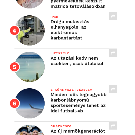
gyermekeknek készült
matrica tetoválásokban
IPAR
Drága mulasztás
elhanyagolni az
elektromos
karbantartást
LIFESTYLE
Az utazási kedv nem
csökken, csak átalakul
E-KÖRNYEZETVÉDELEM
Minden idők legnagyobb
karbonlábnyomú
sporteseménye lehet az
idei futball-vb
BÜSZKESÉG
Az új mérnökgenerációt