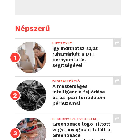
Népszerű
LIFESTYLE
Így indíthatsz saját
ruhamárkát a DTF
bérnyomtatás
segítségével
DIGITALIZÁCIÓ
A mesterséges
intelligencia fejlődése
és az ipari forradalom
párhuzamai
E-KÖRNYEZETVÉDELEM
Greenpeace logo Tiltott
vegyi anyagokat talált a
Greenpeace