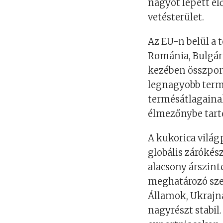
nagyot lépett el
vetésterület.
Az EU-n belül a 
Románia, Bulgár
kezében összpon
legnagyobb term
termésátlagainak
élmezőnybe tart
A kukorica világ
globális zárókés
alacsony árszinte
meghatározó sze
Államok, Ukrajna
nagyrészt stabil.