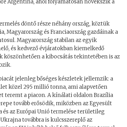
őre Argentína, ahol folyamatosan növekszik a
termelés döntő része néhány ország, köztük
ia, Magyarország és Franciaország gazdáinak a
tosul. Magyarország stabilan az egyik
elő, és kedvező évjáratokban kiemelkedő
 köszönhetően a kibocsátás tekintetében is az
ozik.
piacát jelenleg bőséges készletek jellemzik: a
zlet közel 295 millió tonna, ami alapvetően
t teremt a piacon. A kínálati oldalon Brazília
repe tovább erősödik, miközben az Egyesült
 és az Európai Unió termelése területileg
 Ukrajna továbbra is kulcsszereplő az