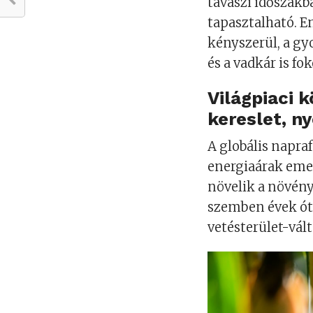
tavaszi időszakb
tapasztalható. E
kényszerül, a gy
és a vadkár is fo
Világpiaci 
kereslet, n
A globális napraf
energiaárak emel
növelik a növényi
szemben évek óta
vetésterület-vál