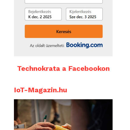
Technokrata a Facebookon
IoT-Magazin.hu