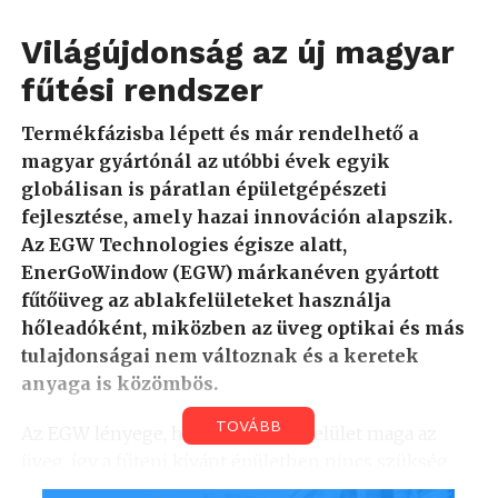
Világújdonság az új magyar
fűtési rendszer
Termékfázisba lépett és már rendelhető a
magyar gyártónál az utóbbi évek egyik
globálisan is páratlan épületgépészeti
fejlesztése, amely hazai innováción alapszik.
Az EGW Technologies égisze alatt,
EnerGoWindow (EGW) márkanéven gyártott
fűtőüveg az ablakfelületeket használja
hőleadóként, miközben az üveg optikai és más
tulajdonságai nem változnak és a keretek
anyaga is közömbös.
TOVÁBB
Az EGW lényege, hogy a hőleadó felület maga az
üveg, így a fűteni kívánt épületben nincs szükség
más fűtési célú gépészeti berendezésre, vagy a