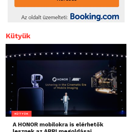
Kütyük
KÜTYÜK
A HONOR mobilokra is elérhetők
lesznek az ARRI megoldásai