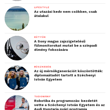
LIFESTYLE
Az utazási kedv nem csökken, csak
átalakul
KÜTYÜK
A Sony magas zajszigetelésű
fülmonitorokat mutat be a színpadi
élmény fokozására
BÜSZKESÉG
Az új mérnökgenerációt köszöntötték:
diplomaátadót tartott a Széchenyi
István Egyetem
TUDOMÁNY
Robotika és programozás: kezdetét
vette a Széchenyi István Egyetem és az
Audi Hungaria nyári programja