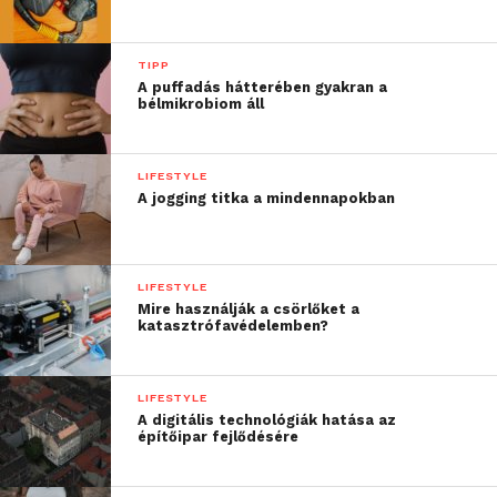
TIPP
A puffadás hátterében gyakran a
bélmikrobiom áll
LIFESTYLE
A jogging titka a mindennapokban
LIFESTYLE
Mire használják a csörlőket a
katasztrófavédelemben?
LIFESTYLE
A digitális technológiák hatása az
építőipar fejlődésére