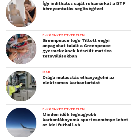
Így indíthatsz saját ruhamárkát a DTF
bérnyomtatás segítségével
E-KÖRNYEZETVÉDELEM
Greenpeace logo Tiltott vegyi
anyagokat talált a Greenpeace
gyermekeknek készült matrica
tetoválásokban
IPAR
Drága mulasztás elhanyagolni az
elektromos karbantartást
E-KÖRNYEZETVÉDELEM
Minden idők legnagyobb
karbonlábnyomú sporteseménye lehet
az idei futball-vb