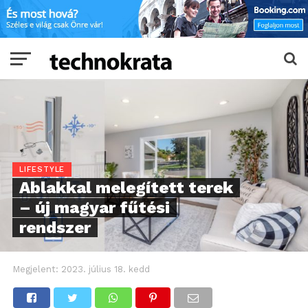
LIFESTYLE
Ablakkal melegített terek
– új magyar fűtési
rendszer
Megjelent:
2023. július 18. kedd