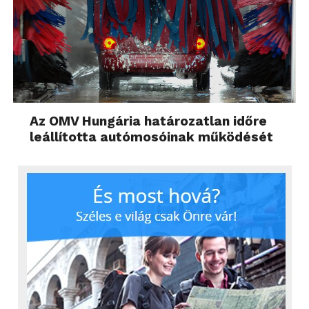
Az OMV Hungária határozatlan időre
leállította autómosóinak működését