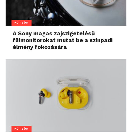
KÜTYÜK
A Sony magas zajszigetelésű
fülmonitorokat mutat be a színpadi
élmény fokozására
KÜTYÜK