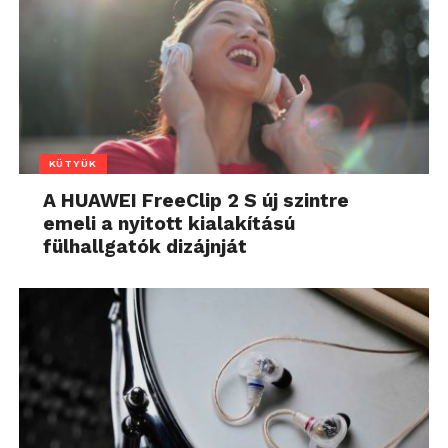
KÜTYÜK
A HUAWEI FreeClip 2 S új szintre
emeli a nyitott kialakítású
fülhallgatók dizájnját