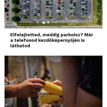
Elfelejtetted, meddig parkolsz? Már
a telefonod kezdőképernyőjén is
láthatod