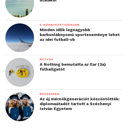
E-KÖRNYEZETVÉDELEM
Minden idők legnagyobb
karbonlábnyomú sporteseménye lehet
az idei futball-vb
KÜTYÜK
A Nothing bemutatta az Ear (3a)
fülhallgatót
BÜSZKESÉG
Az új mérnökgenerációt köszöntötték:
diplomaátadót tartott a Széchenyi
István Egyetem