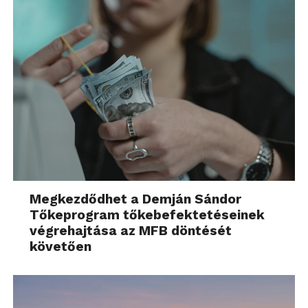
Megkezdődhet a Demján Sándor
Tőkeprogram tőkebefektetéseinek
végrehajtása az MFB döntését
követően