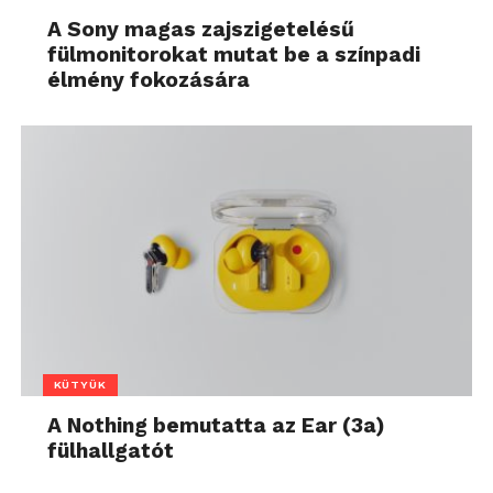
A Sony magas zajszigetelésű
fülmonitorokat mutat be a színpadi
élmény fokozására
KÜTYÜK
A Nothing bemutatta az Ear (3a)
fülhallgatót