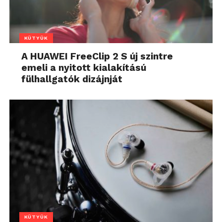
KÜTYÜK
A HUAWEI FreeClip 2 S új szintre
emeli a nyitott kialakítású
fülhallgatók dizájnját
KÜTYÜK