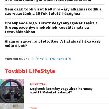
emellett csökkentheti a fájdalmat. Mi több, sok
Nem csak több vizet kell inni – így alkalmazkodik a
felhasználó úgy találja, hogy a testsúlycsökkentést is
szervezetünk a 35 fok feletti hőséghez
elősegíti, miközben támogatja a hatékony
Greenpeace logo Tiltott vegyi anyagokat talált a
méregtelenítést. Nem véletlen, hogy egyre többen
Greenpeace gyermekeknek készült matrica
számolnak be arról, hogy az infraszaunák által
tetoválásokban
nyújtott relaxáció felülmúlja az elvárásaikat.
Hialuronsavas ráncfeltöltés: A fiatalság titka vagy
múló divat?
A jövő szaunáinak
formavilága
TOVÁBBI CIKKEK:
EGÉSZSÉG
,
FÉNY
,
NAPSÜTÉS
A modern technológiának köszönhetően számos
További LifeStyle
formában érhetők el az infraszaunák, lehetővé téve,
hogy akár otthon is gondoskodjon egészségéről.
Ezek a készülékek már nem csupán a luxus wellness
LIFESTYLE
Logitech kormány vagy Xbox kormány
központok kiváltságai: ma már bárki élvezheti az
szett? Melyiket válaszd?
előnyeiket otthona kényelmében. Vannak
hordozható, összecsukható vagy luxuskabinos
infraszaunák, amelyek bármilyen igényhez
TIPP