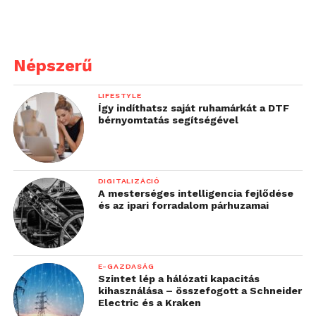
Népszerű
LIFESTYLE
Így indíthatsz saját ruhamárkát a DTF
bérnyomtatás segítségével
DIGITALIZÁCIÓ
A mesterséges intelligencia fejlődése
és az ipari forradalom párhuzamai
E-GAZDASÁG
Szintet lép a hálózati kapacitás
kihasználása – összefogott a Schneider
Electric és a Kraken