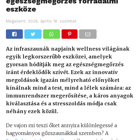
egészségmegőrzés forradalmi
eszköze
Megjelent:
2026. április 18. szombat
Az infraszaunák napjaink wellness világának
egyik legkorszerűbb eszközei, amelyek
gyorsan hódítják meg az egészségmegőrzés
iránt érdeklődők szívét. Ezek az innovatív
megoldások igazán mélyreható előnyöket
kínálnak mind a test, mind a lélek számára: az
immunrendszer megerősítése, a káros anyagok
kiválasztása és a stresszoldás módja csak
néhány ezek közül.
De vajon mi teszi őket annyira különlegessé a
hagyományos gőzszaunákkal szemben? A