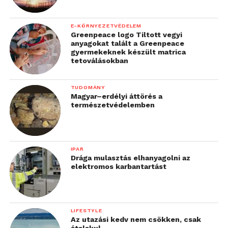
E-KÖRNYEZETVÉDELEM
Greenpeace logo Tiltott vegyi
anyagokat talált a Greenpeace
gyermekeknek készült matrica
tetoválásokban
TUDOMÁNY
Magyar–erdélyi áttörés a
természetvédelemben
IPAR
Drága mulasztás elhanyagolni az
elektromos karbantartást
LIFESTYLE
Az utazási kedv nem csökken, csak
átalakul