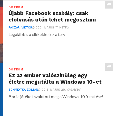
DOTKOM
Újabb Facebook szabály: csak
elolvasás után lehet megosztani
PACZÁRI VIKTOR
2021. MÁJUS 17. HÉTFŐ
Legalábbis a cikkekkel ez a terv
DOTKOM
Ez az ember valószínűleg egy
életre megutálta a Windows 10-et
SCHMIDTKA ZOLTÁN
2016. MÁJUS 29. VASÁRNAP
9 órás játékot szakított meg a Windows 10 frissítése!