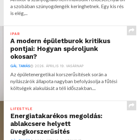
a szobában szúnyogdengék keringhetnek. Egy kis rés
is elég,...
IPAR
A modern épületburok kritikus
pontjai: Hogyan spóroljunk
okosan?
GÁL TAMÁS
2026. ÁPRILIS 19. VASÁRNAP
Az épületenergetikai korszerűsítések során a
nyílászárók állapota nagyban befolyásolja a fűtési
költségek alakulását a téli időszakban....
LIFESTYLE
Energiatakarékos megoldás:
ablakcsere helyett
üvegkorszerűsítés