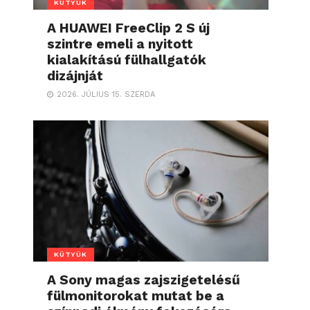
KÜTYÜK
A HUAWEI FreeClip 2 S új
szintre emeli a nyitott
kialakítású fülhallgatók
dizájnját
2026. JÚLIUS 15. SZERDA
KÜTYÜK
A Sony magas zajszigetelésű
fülmonitorokat mutat be a