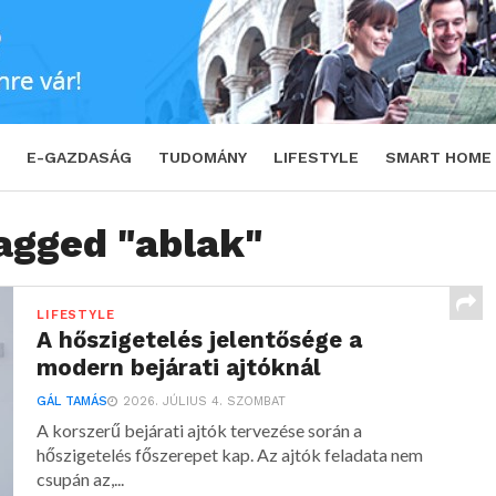
E-GAZDASÁG
TUDOMÁNY
LIFESTYLE
SMART HOME
tagged "ablak"
LIFESTYLE
A hőszigetelés jelentősége a
modern bejárati ajtóknál
GÁL TAMÁS
2026. JÚLIUS 4. SZOMBAT
A korszerű bejárati ajtók tervezése során a
hőszigetelés főszerepet kap. Az ajtók feladata nem
csupán az,...