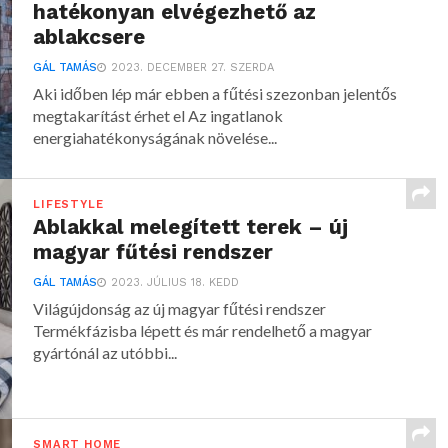
hatékonyan elvégezhető az
ablakcsere
GÁL TAMÁS
2023. DECEMBER 27. SZERDA
Aki időben lép már ebben a fűtési szezonban jelentős
megtakarítást érhet el Az ingatlanok
energiahatékonyságának növelése...
LIFESTYLE
Ablakkal melegített terek – új
magyar fűtési rendszer
GÁL TAMÁS
2023. JÚLIUS 18. KEDD
Világújdonság az új magyar fűtési rendszer
Termékfázisba lépett és már rendelhető a magyar
gyártónál az utóbbi...
SMART HOME