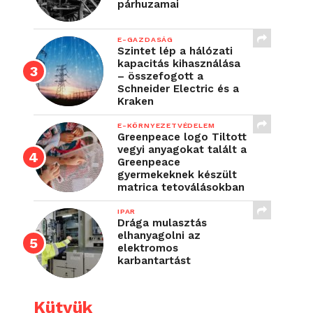
párhuzamai
E-GAZDASÁG
Szintet lép a hálózati
kapacitás kihasználása
– összefogott a
Schneider Electric és a
Kraken
E-KÖRNYEZETVÉDELEM
Greenpeace logo Tiltott
vegyi anyagokat talált a
Greenpeace
gyermekeknek készült
matrica tetoválásokban
IPAR
Drága mulasztás
elhanyagolni az
elektromos
karbantartást
Kütyük