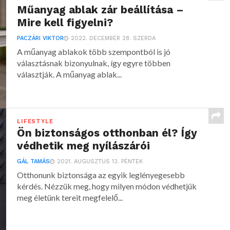
Műanyag ablak zár beállítása –
Mire kell figyelni?
PACZÁRI VIKTOR
2022. DECEMBER 28. SZERDA
A műanyag ablakok több szempontból is jó
választásnak bizonyulnak, így egyre többen
választják. A műanyag ablak...
LIFESTYLE
Ön biztonságos otthonban él? Így
védhetik meg nyílászárói
GÁL TAMÁS
2021. AUGUSZTUS 13. PÉNTEK
Otthonunk biztonsága az egyik leglényegesebb
kérdés. Nézzük meg, hogy milyen módon védhetjük
meg életünk tereit megfelelő...