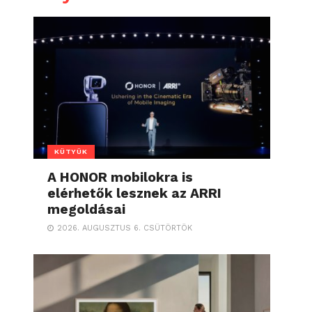
KÜTYÜK
A HONOR mobilokra is
elérhetők lesznek az ARRI
megoldásai
2026. AUGUSZTUS 6. CSÜTÖRTÖK