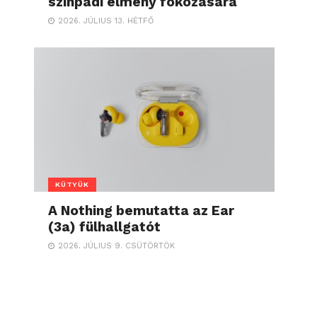
színpadi élmény fokozására
2026. JÚLIUS 13. HÉTFŐ
KÜTYÜK
A Nothing bemutatta az Ear
(3a) fülhallgatót
2026. JÚLIUS 9. CSÜTÖRTÖK