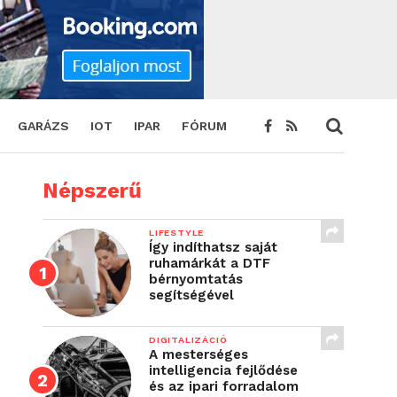
GARÁZS
IOT
IPAR
FÓRUM
Népszerű
LIFESTYLE
Így indíthatsz saját
ruhamárkát a DTF
bérnyomtatás
segítségével
DIGITALIZÁCIÓ
A mesterséges
intelligencia fejlődése
és az ipari forradalom