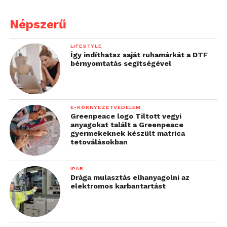
Népszerű
LIFESTYLE
Így indíthatsz saját ruhamárkát a DTF
bérnyomtatás segítségével
E-KÖRNYEZETVÉDELEM
Greenpeace logo Tiltott vegyi
anyagokat talált a Greenpeace
gyermekeknek készült matrica
tetoválásokban
IPAR
Drága mulasztás elhanyagolni az
elektromos karbantartást