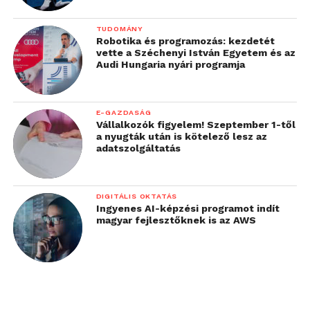
TUDOMÁNY
Robotika és programozás: kezdetét
vette a Széchenyi István Egyetem és az
Audi Hungaria nyári programja
E-GAZDASÁG
Vállalkozók figyelem! Szeptember 1-től
a nyugták után is kötelező lesz az
adatszolgáltatás
DIGITÁLIS OKTATÁS
Ingyenes AI-képzési programot indít
magyar fejlesztőknek is az AWS