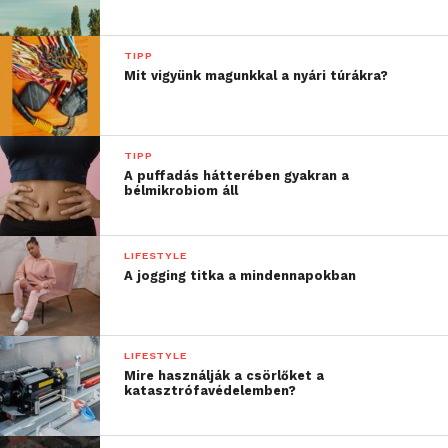
További friss híreket talál a
Technokrata
főoldalán!
Csatlakozzon hozzánk a
Facebookon
is!
TIPP
Mit vigyünk magunkkal a nyári túrákra?
TIPP
A puffadás hátterében gyakran a
bélmikrobiom áll
LIFESTYLE
A jogging titka a mindennapokban
LIFESTYLE
Mire használják a csörlőket a
katasztrófavédelemben?