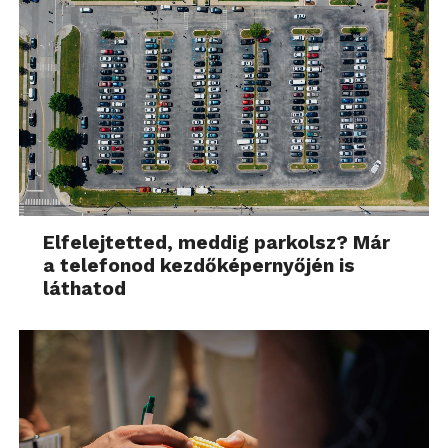
Elfelejtetted, meddig parkolsz? Már
a telefonod kezdőképernyőjén is
láthatod