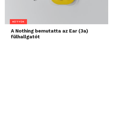
KÜTYÜK
A Nothing bemutatta az Ear (3a)
fülhallgatót