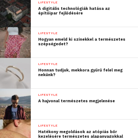
LIFESTYLE
A digitális technológiák hatása az
építőipar fejlődésére
LIFESTYLE
Hogyan emeld ki színekkel a természetes
szépségedet?
LIFESTYLE
Honnan tudjuk, mekkora gyűrű felel meg
nekünk?
LIFESTYLE
A hajvonal természetes megjelenése
LIFESTYLE
Hatékony megoldások az atópiás bőr
kezelésére természetes alapanyagokkal