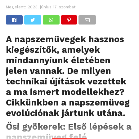
Megjelent:
2023. június 17. szombat
A napszemüvegek hasznos
kiegészítők, amelyek
mindannyiunk életében
jelen vannak. De milyen
technikai újítások vezettek
a ma ismert modellekhez?
Cikkünkben a napszemüveg
evolúciónak jártunk utána.
Ősi gyökerek: Első lépések a
napszemüveg felé