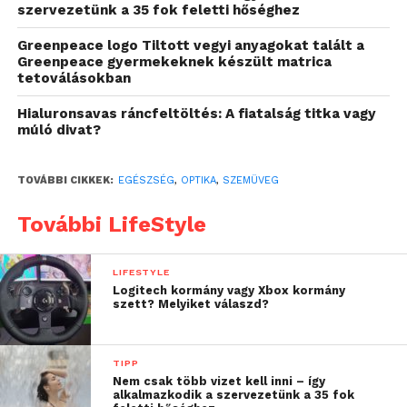
szervezetünk a 35 fok feletti hőséghez
fényt, amely a vakító és kellemetlen csillogásért
felel.
Greenpeace logo Tiltott vegyi anyagokat talált a
Greenpeace gyermekeknek készült matrica
A polarizált lencsék tehát
tetoválásokban
javítják a látást,
kényelmet biztosítanak és csökkentik a vakító
Hialuronsavas ráncfeltöltés: A fiatalság titka vagy
fény okozta zavaró hatásokat.
Ez a technológiai
múló divat?
újítás meghatározóvá vált a napszemüvegek
világában, és széles körben alkalmazzák azóta is.
TOVÁBBI CIKKEK:
EGÉSZSÉG
,
OPTIKA
,
SZEMÜVEG
További LifeStyle
LIFESTYLE
Logitech kormány vagy Xbox kormány
szett? Melyiket válaszd?
TIPP
Nem csak több vizet kell inni – így
alkalmazkodik a szervezetünk a 35 fok