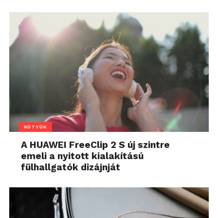
KÜTYÜK
A HUAWEI FreeClip 2 S új szintre
emeli a nyitott kialakítású
fülhallgatók dizájnját