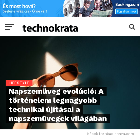
LIFESTYLE
Napszemüveg evolúció: A
történelem legnagyobb
technikai újításai a
napszemüvegek világában
Képek forrása: canva.com