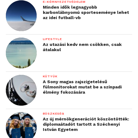
E-KÖRNYEZETVÉDELEM
Minden idők legnagyobb
karbonlábnyomú sporteseménye lehet
az idei futball-vb
LIFESTYLE
Az utazási kedv nem csökken, csak
átalakul
KÜTYÜK
A Sony magas zajszigetelésű
fülmonitorokat mutat be a színpadi
élmény fokozására
BÜSZKESÉG
Az új mérnökgenerációt köszöntötték:
diplomaátadót tartott a Széchenyi
István Egyetem