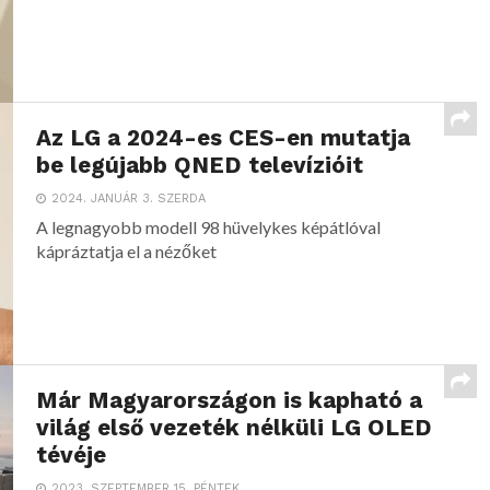
Az LG a 2024-es CES-en mutatja
be legújabb QNED televízióit
2024. JANUÁR 3. SZERDA
A legnagyobb modell 98 hüvelykes képátlóval
kápráztatja el a nézőket
Már Magyarországon is kapható a
világ első vezeték nélküli LG OLED
tévéje
2023. SZEPTEMBER 15. PÉNTEK