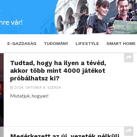
E-GAZDASÁG
TUDOMÁNY
LIFESTYLE
SMART HOME
Tudtad, hogy ha ilyen a tévéd,
akkor több mint 4000 játékot
próbálhatsz ki?
2024. OKTÓBER 9. SZERDA
Mutatjuk, hogyan!
Megérkezett az új, vezeték nélküli