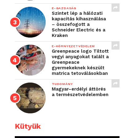
E-GAZDASÁG
Szintet lép a hálózati
kapacitás kihasználása
– összefogott a
Schneider Electric és a
Kraken
E-KÖRNYEZETVÉDELEM
Greenpeace logo Tiltott
vegyi anyagokat talált a
Greenpeace
gyermekeknek készült
matrica tetoválásokban
TUDOMÁNY
Magyar–erdélyi áttörés
a természetvédelemben
Kütyük