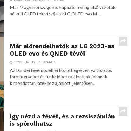
Már Magyarországon is kapható a világ első vezeték
nélküli OLED televíziója, az LG OLED evo M,...
Már előrendelhetők az LG 2023-as
OLED evo és QNED tévéi
2023. MÁJUS 24. SZERDA
Az LG idei tévémodelljei között egészen változatos
formaterveket és funkciókat találhatunk. Vannak
kimondottan játékhoz ajánlott, jelentősen...
Így nézd a tévét, és a rezsiszámlán
is spórolhatsz