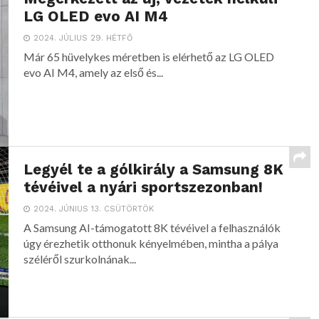
LG OLED evo AI M4
2024. JÚLIUS 29. HÉTFŐ
Már 65 hüvelykes méretben is elérhető az LG OLED
evo AI M4, amely az első és...
Legyél te a gólkirály a Samsung 8K
tévéivel a nyári sportszezonban!
2024. JÚNIUS 13. CSÜTÖRTÖK
A Samsung AI-támogatott 8K tévéivel a felhasználók
úgy érezhetik otthonuk kényelmében, mintha a pálya
széléről szurkolnának...