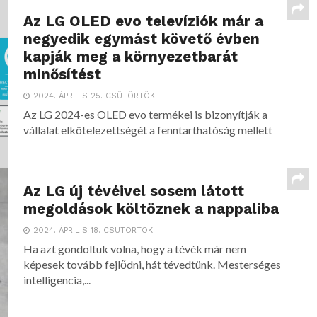
Az LG OLED evo televíziók már a
negyedik egymást követő évben
kapják meg a környezetbarát
minősítést
2024. ÁPRILIS 25. CSÜTÖRTÖK
Az LG 2024-es OLED evo termékei is bizonyítják a
vállalat elkötelezettségét a fenntarthatóság mellett
Az LG új tévéivel sosem látott
megoldások költöznek a nappaliba
2024. ÁPRILIS 18. CSÜTÖRTÖK
Ha azt gondoltuk volna, hogy a tévék már nem
képesek tovább fejlődni, hát tévedtünk. Mesterséges
intelligencia,...