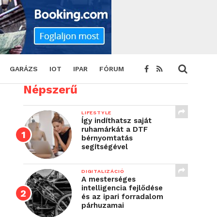
GARÁZS
IOT
IPAR
FÓRUM
Népszerű
LIFESTYLE
Így indíthatsz saját
ruhamárkát a DTF
bérnyomtatás
segítségével
DIGITALIZÁCIÓ
A mesterséges
intelligencia fejlődése
és az ipari forradalom
párhuzamai