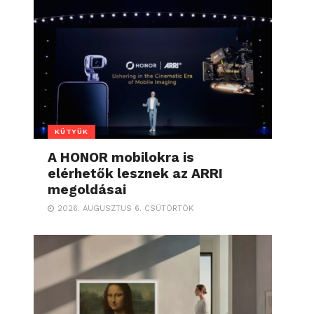
KÜTYÜK
A HONOR mobilokra is
elérhetők lesznek az ARRI
megoldásai
2026. AUGUSZTUS 6. CSÜTÖRTÖK