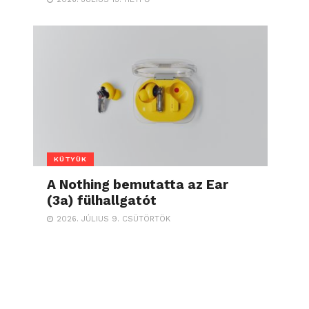
KÜTYÜK
A Nothing bemutatta az Ear
(3a) fülhallgatót
2026. JÚLIUS 9. CSÜTÖRTÖK