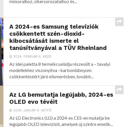
műsoraihoz, sikersorozataihoz és...
A 2024-es Samsung televíziók
csökkentett szén-dioxid-
kibocsátását ismerte el
tanúsítványával a TÜV Rheinland
2024. FEBRUÁR 6. KEDD
Az idei paletta 8 termékcsaládja részesült a – tavalyi
modellekhez viszonyítva –karbonlábnyom
csökkentéséért járó elismerésben, tovább...
Az LG bemutatja legújabb, 2024-es
OLED evo tévéit
2024. JANUÁR 8. HÉTFŐ
Az LG Electronics (LG) a 2024-es CES-en mutatja be
legújabb OLED televízióit, amelyek új szintre emelik...