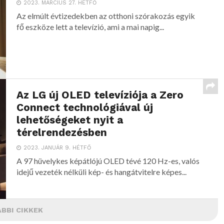
2023. MÁRCIUS 27. HÉTFŐ
Az elmúlt évtizedekben az otthoni szórakozás egyik
fő eszköze lett a televízió, ami a mai napig...
Az LG új OLED televíziója a Zero
Connect technológiával új
lehetőségeket nyit a
térelrendezésben
2023. JANUÁR 9. HÉTFŐ
A 97 hüvelykes képátlójú OLED tévé 120 Hz-es, valós
idejű vezeték nélküli kép- és hangátvitelre képes...
BBI CIKKEK