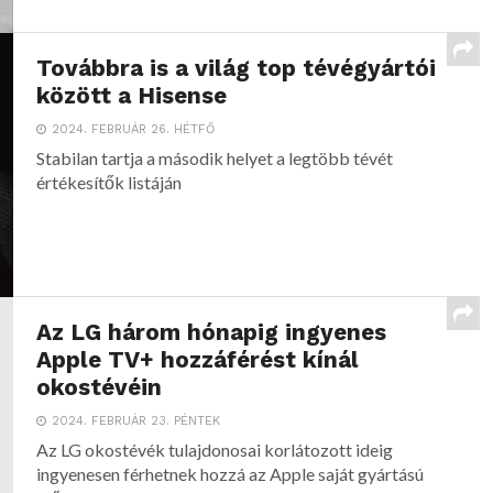
Továbbra is a világ top tévégyártói
között a Hisense
2024. FEBRUÁR 26. HÉTFŐ
Stabilan tartja a második helyet a legtöbb tévét
értékesítők listáján
Az LG három hónapig ingyenes
Apple TV+ hozzáférést kínál
okostévéin
2024. FEBRUÁR 23. PÉNTEK
Az LG okostévék tulajdonosai korlátozott ideig
ingyenesen férhetnek hozzá az Apple saját gyártású