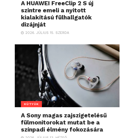
A HUAWEI FreeClip 2 S új
szintre emeli a nyitott
kialakítású fülhallgatók
dizájnját
2026. JÚLIUS 15. SZERDA
KÜTYÜK
A Sony magas zajszigetelésű
fülmonitorokat mutat be a
színpadi élmény fokozására
2026. JÚLIUS 13. HÉTFŐ