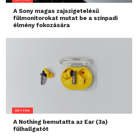
A Sony magas zajszigetelésű
fülmonitorokat mutat be a színpadi
élmény fokozására
KÜTYÜK
A Nothing bemutatta az Ear (3a)
fülhallgatót