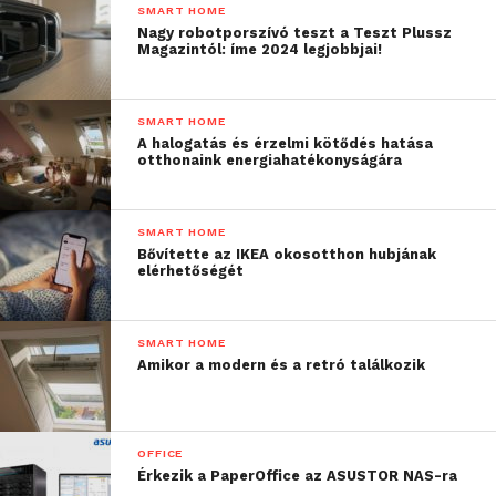
SMART HOME
Nagy robotporszívó teszt a Teszt Plussz
Magazintól: íme 2024 legjobbjai!
SMART HOME
A halogatás és érzelmi kötődés hatása
otthonaink energiahatékonyságára
SMART HOME
Bővítette az IKEA okosotthon hubjának
elérhetőségét
SMART HOME
Amikor a modern és a retró találkozik
OFFICE
Érkezik a PaperOffice az ASUSTOR NAS-ra