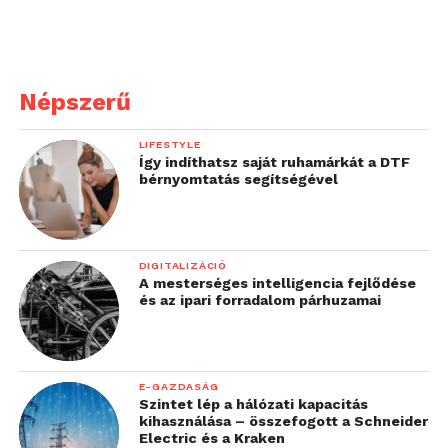
Népszerű
LIFESTYLE
Így indíthatsz saját ruhamárkát a DTF
bérnyomtatás segítségével
DIGITALIZÁCIÓ
A mesterséges intelligencia fejlődése
és az ipari forradalom párhuzamai
E-GAZDASÁG
Szintet lép a hálózati kapacitás
kihasználása – összefogott a Schneider
Electric és a Kraken