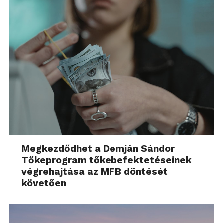
Megkezdődhet a Demján Sándor
Tőkeprogram tőkebefektetéseinek
végrehajtása az MFB döntését
követően