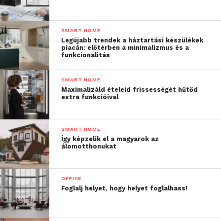
SMART HOME
Legújabb trendek a háztartási készülékek
piacán: előtérben a minimalizmus és a
funkcionalitás
SMART HOME
Maximalizáld ételeid frissességét hűtőd
extra funkcióival
SMART HOME
Így képzelik el a magyarok az
álomotthonukat
OFFICE
Foglalj helyet, hogy helyet foglalhass!