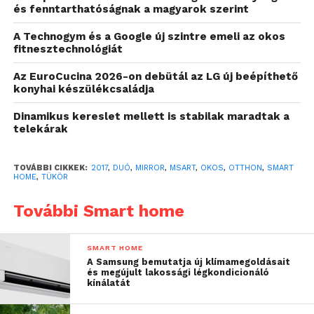
vannak a nap további részére. Természetesen
és fenntarthatóságnak a magyarok szerint
összekapcsolható a többi okoseszközzel a lakásban,
így képes vezérelni azokat úgy, mint esetleg a
A Technogym és a Google új szintre emeli az okos
fitnesztechnológiát
hőmérséklet szabályozását, vagy megnézi mi az
aktuális időjárás.
Az EuroCucina 2026-on debütál az LG új beépíthető
konyhai készülékcsaládja
A 27 inch-es HD felbontású kijelzővel ellátott
Dinamikus kereslet mellett is stabilak maradtak a
mesterséges intelligenciával felfegyverzett
telekárak
készülék, melyen egy ‘Albert’ nevű úriember segít
nekünk, akár egy igazi klasszikus lakáj.
TOVÁBBI CIKKEK:
2017
,
DUÓ
,
MIRROR
,
MSART
,
OKOS
,
OTTHON
,
SMART
HOME
,
TÜKÖR
Az ára pontosan $399 USD, ami nem is annyira
elrugaszkodott, ha belegondolunk milyen
További Smart home
technológiáról van szó.
SMART HOME
forrás: hypebeast.com
A Samsung bemutatja új klímamegoldásait
és megújult lakossági légkondicionáló
kínálatát