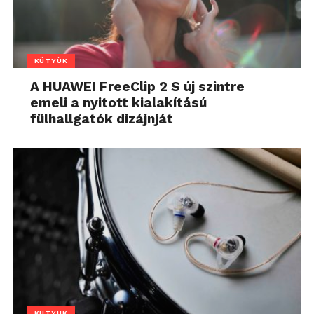
KÜTYÜK
A HUAWEI FreeClip 2 S új szintre
emeli a nyitott kialakítású
fülhallgatók dizájnját
KÜTYÜK