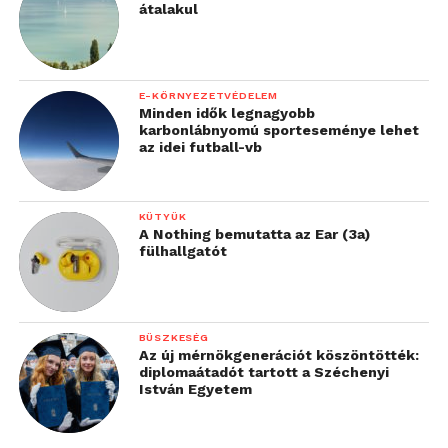
átalakul
E-KÖRNYEZETVÉDELEM
Minden idők legnagyobb
karbonlábnyomú sporteseménye lehet
az idei futball-vb
KÜTYÜK
A Nothing bemutatta az Ear (3a)
fülhallgatót
BÜSZKESÉG
Az új mérnökgenerációt köszöntötték:
diplomaátadót tartott a Széchenyi
István Egyetem