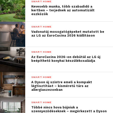
SMART HOME
Kevesebb munka, több szabadidő a
kertben – terjednek az automatizált
eszközök
SMART HOME
Vadonatúj mosogatógépeket mutatott be
az LG az EuroCucina 2026 kiállításon
SMART HOME
Az EuroCucina 2026-on debütál az LG új
beépíthető konyhai készülékcsaládja
SMART HOME
A Dyson új szintre emeli a kompakt
légtisztítást – kisméretű társ az
allergiaszezonban
SMART HOME
Többé nincs hova bújniuk a
szennyeződéseknek – megérkezett a Dyson