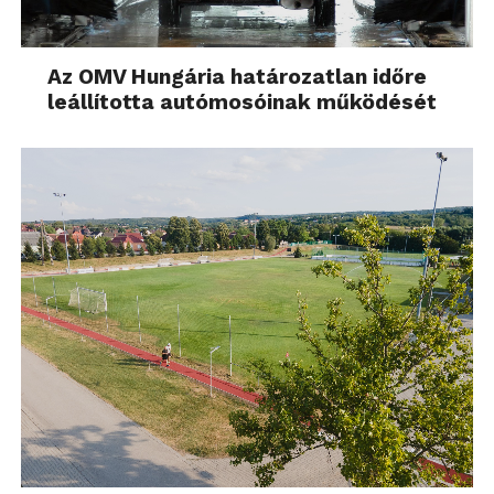
Az OMV Hungária határozatlan időre
leállította autómosóinak működését