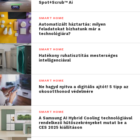
Spot+Scrub™ Ai
SMART HOME
Automatizált háztartás: milyen
feladatokat bízhatunk már a
technológiára?
SMART HOME
Hatékony ruhatisztítás mesterséges
intelligenciával
SMART HOME
Ne hagyd nyitva a digitális ajtót! 5 tipp az
okosotthonod védelmére
SMART HOME
A Samsung AI Hybrid Cooling technológiával
rendelkező hűtőszekrényeket mutat be a
CES 2025 kiállításon