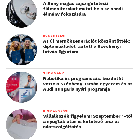
A Sony magas zajszigetelésű
fülmonitorokat mutat be a színpadi
élmény fokozására
BÜSZKESÉG
Az új mérnökgenerációt köszöntötték:
diplomaátadót tartott a Széchenyi
István Egyetem
TUDOMÁNY
Robotika és programozás: kezdetét
vette a Széchenyi István Egyetem és az
Audi Hungaria nyári programja
E-GAZDASÁG
Vállalkozók figyelem! Szeptember 1-től
a nyugták után is kötelező lesz az
adatszolgáltatás