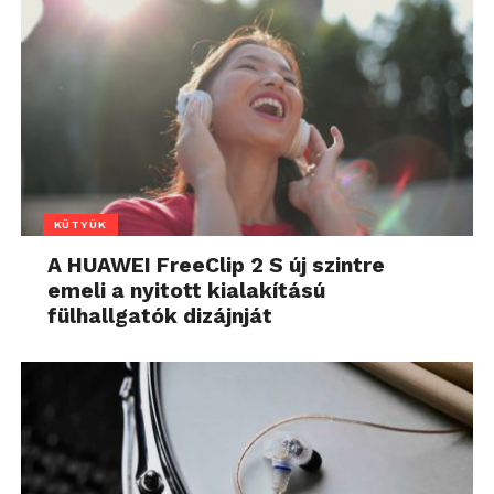
KÜTYÜK
A HUAWEI FreeClip 2 S új szintre
emeli a nyitott kialakítású
fülhallgatók dizájnját