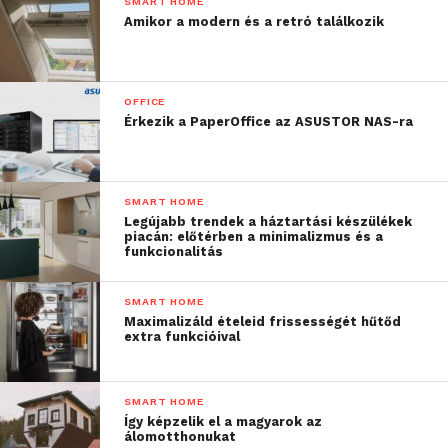
SMART HOME
Amikor a modern és a retró találkozik
OFFICE
Érkezik a PaperOffice az ASUSTOR NAS-ra
SMART HOME
Legújabb trendek a háztartási készülékek
piacán: előtérben a minimalizmus és a
funkcionalitás
SMART HOME
Maximalizáld ételeid frissességét hűtőd
extra funkcióival
SMART HOME
Így képzelik el a magyarok az
álomotthonukat