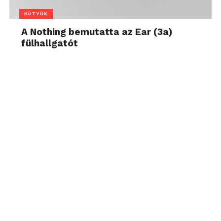
KÜTYÜK
A Nothing bemutatta az Ear (3a)
fülhallgatót