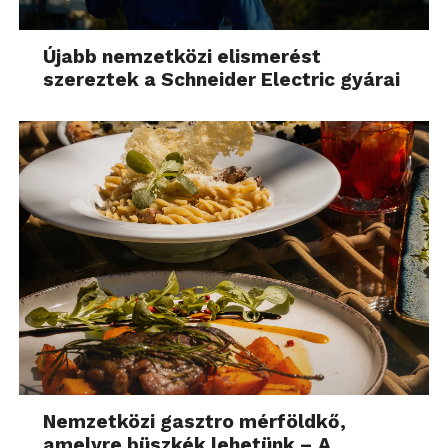
Újabb nemzetközi elismerést
szereztek a Schneider Electric gyárai
Nemzetközi gasztro mérföldkő,
amelyre büszkék lehetünk – A