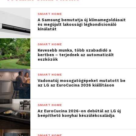
SMART HOME
A Samsung bemutatja új klímamegoldásait
és megújult lakossági légkondicionáló
kínálatát
SMART HOME
Kevesebb munka, több szabadidő a
kertben – terjednek az automatizált
eszközök
SMART HOME
Vadonatúj mosogatógépeket mutatott be
az LG az EuroCucina 2026 kiállításon
SMART HOME
Az EuroCucina 2026-on debütál az LG új
beépíthető konyhai készülékcsaládja
SMART HOME