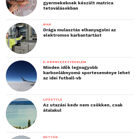
gyermekeknek készült matrica
tetoválásokban
IPAR
Drága mulasztás elhanyagolni az
elektromos karbantartást
E-KÖRNYEZETVÉDELEM
Minden idők legnagyobb
karbonlábnyomú sporteseménye lehet
az idei futball-vb
LIFESTYLE
Az utazási kedv nem csökken, csak
átalakul
KÜTYÜK