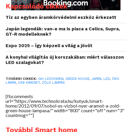
Kapcsolódó cikkek
Tíz az egyben áramkörvédelmi eszköz érkezett
Japán legendák: van-e ma is piaca a Celica, Supra,
GT-R modelleknek?
Expo 2025 – Így képzeli a világ a jövőt
A konyhai világítás új korszakában: miért válasszon
LED szalagokat?
TOVÁBBI CIKKEK:
GH-LED10WBW
,
GREEN HOUSE
,
JAPÁN
,
LED
,
ÖKO
LÁMPA
,
USB KIMENET
,
ZÖLD LÁMPÁS
[fbcomments
url="https://www.technokrata.hu/kutyuk/smart-
home/2012/09/07/sobol-es-vizbol-nyer-aramot-a-zold-
green-house-lampasa/" width="800" count="off" num="3"
countmsg=""]
További Smart home