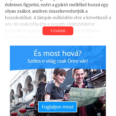
érdemes figyelni, ezért a gyártó mellékel hozzá egy
olyan zsákot, amiben összekeverhetjük a
hozzávalókat. A lámpás működési elve a következő: a
sós víz reakcióba lép a negatív elektródaként
használt magnézium és a pozitív elektródaként
TOVÁBB
működő szén rudakkal a lámpáson belül. A
magnézium rúd egy idővel elhasználódik, a gyártó a
rúd élettartamát 120 órában maximalizálta, de nincs
gond, ugyanis kapható hozzá külön. A lámpás nem
csak világításra tökéletes, hanem egy USB
kimenetnek köszönhetően eszközeink töltésére is
kiváló lehet. Árról nem tudni, megjelenése
szeptember közepére datálható.