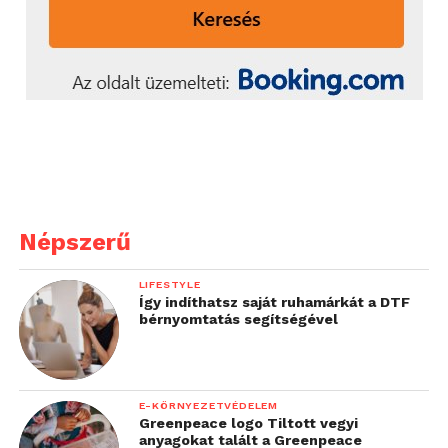
Népszerű
LIFESTYLE
Így indíthatsz saját ruhamárkát a DTF
bérnyomtatás segítségével
E-KÖRNYEZETVÉDELEM
Greenpeace logo Tiltott vegyi
anyagokat talált a Greenpeace