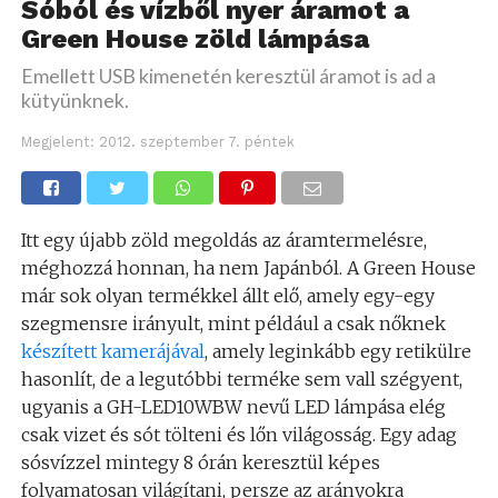
Sóból és vízből nyer áramot a
Green House zöld lámpása
Emellett USB kimenetén keresztül áramot is ad a
kütyünknek.
Megjelent:
2012. szeptember 7. péntek
Itt egy újabb zöld megoldás az áramtermelésre,
méghozzá honnan, ha nem Japánból. A Green House
már sok olyan termékkel állt elő, amely egy-egy
szegmensre irányult, mint például a csak nőknek
készített kamerájával
, amely leginkább egy retikülre
hasonlít, de a legutóbbi terméke sem vall szégyent,
ugyanis a GH-LED10WBW nevű LED lámpása elég
csak vizet és sót tölteni és lőn világosság. Egy adag
sósvízzel mintegy 8 órán keresztül képes
folyamatosan világítani, persze az arányokra