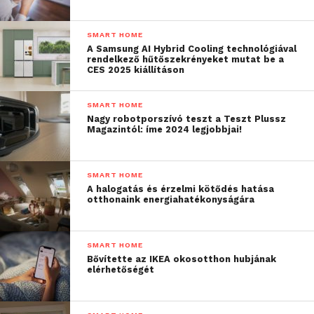
SMART HOME
A Samsung AI Hybrid Cooling technológiával
rendelkező hűtőszekrényeket mutat be a
CES 2025 kiállításon
SMART HOME
Nagy robotporszívó teszt a Teszt Plussz
Magazintól: íme 2024 legjobbjai!
SMART HOME
A halogatás és érzelmi kötődés hatása
otthonaink energiahatékonyságára
SMART HOME
Bővítette az IKEA okosotthon hubjának
elérhetőségét