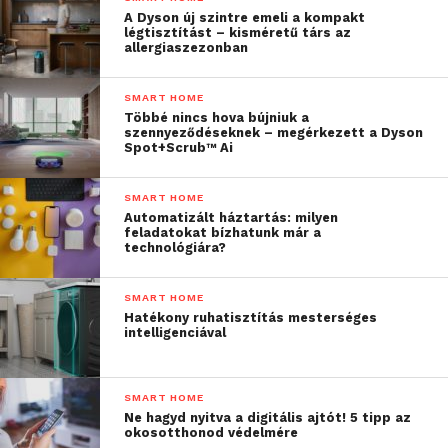
A Dyson új szintre emeli a kompakt
légtisztítást – kisméretű társ az
allergiaszezonban
SMART HOME
Többé nincs hova bújniuk a
szennyeződéseknek – megérkezett a Dyson
Spot+Scrub™ Ai
SMART HOME
Automatizált háztartás: milyen
feladatokat bízhatunk már a
technológiára?
SMART HOME
Hatékony ruhatisztítás mesterséges
intelligenciával
SMART HOME
Ne hagyd nyitva a digitális ajtót! 5 tipp az
okosotthonod védelmére