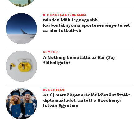
E-KÖRNYEZETVÉDELEM
Minden idők legnagyobb
karbonlábnyomú sporteseménye lehet
az idei futball-vb
KÜTYÜK
A Nothing bemutatta az Ear (3a)
fülhallgatót
BÜSZKESÉG
Az új mérnökgenerációt köszöntötték:
diplomaátadót tartott a Széchenyi
István Egyetem