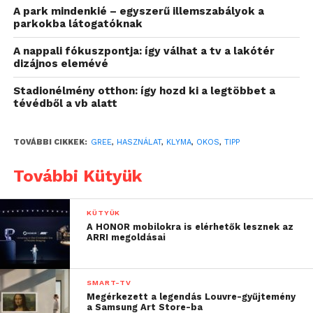
A park mindenkié – egyszerű illemszabályok a
fűtési szezonok kezdete
parkokba látogatóknak
előtt elvégeztetni,
A nappali fókuszpontja: így válhat a tv a lakótér
dizájnos elemévé
ugyanis, ha ez csak az
adott szezon kezdetekor
Stadionélmény otthon: így hozd ki a legtöbbet a
tévédből a vb alatt
jut eszünkbe, a
szakemberek javarészt
TOVÁBBI CIKKEK:
GREE
,
HASZNÁLAT
,
KLYMA
,
OKOS
,
TIPP
már telepítésekkel
További Kütyük
vannak elfoglalva, így jó
eséllyel csak nagyon
KÜTYÜK
sokára kapunk időpontot.
A HONOR mobilokra is elérhetők lesznek az
ARRI megoldásai
Karbantartás során egy
esetleges
SMART-TV
meghibásodásra is fény
Megérkezett a legendás Louvre-gyűjtemény
a Samsung Art Store-ba