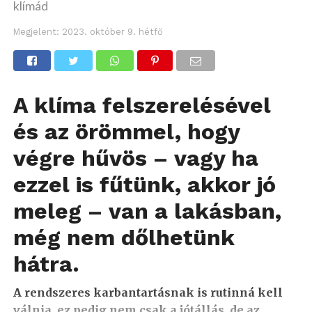
klímád
Megjelent:
2023. október 9. hétfő
A klíma felszerelésével
és az örömmel, hogy
végre hűvös – vagy ha
ezzel is fűtünk, akkor jó
meleg – van a lakásban,
még nem dőlhetünk
hátra.
A rendszeres karbantartásnak is rutinná kell
válnia, ez pedig nem csak a jótállás, de az