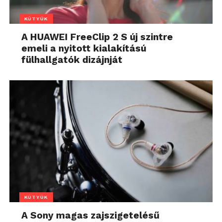
KÜTYÜK
A HUAWEI FreeClip 2 S új szintre
emeli a nyitott kialakítású
fülhallgatók dizájnját
KÜTYÜK
A Sony magas zajszigetelésű