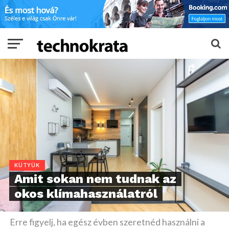
KÜTYÜK
Amit sokan nem tudnak az
okos klímahasználatról
Erre figyelj, ha egész évben szeretnéd használni a