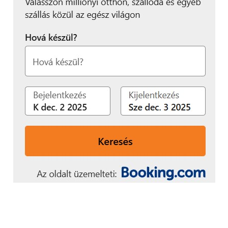
vagy eszközzel végezzük.
Ugyanakkor ez nem
összekeverendő a
porszűrők tisztításával,
melyet a végfelhasználó
a kezelési kézikönyvben
leírtak szerint el kell
végezzen. Ezt a használat
intenzitásától függően
akár 1-2 hetente is
érdemes ellenőrizni.”
– ajánlotta Antal Mihály.