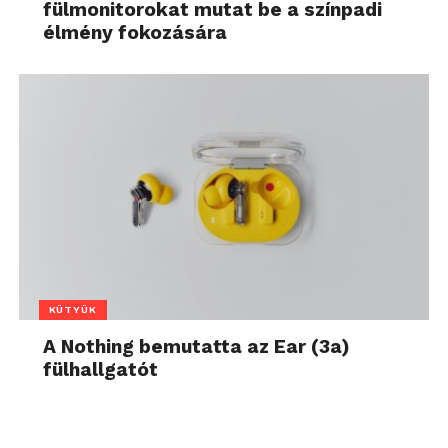
fülmonitorokat mutat be a színpadi
élmény fokozására
KÜTYÜK
A Nothing bemutatta az Ear (3a)
fülhallgatót