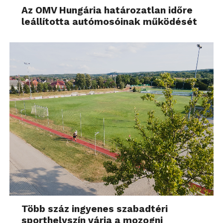
Az OMV Hungária határozatlan időre
leállította autómosóinak működését
Több száz ingyenes szabadtéri
sporthelyszín várja a mozogni