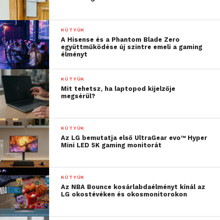
kapcsolatban néhány gyakorlati tanácsot is
megosztott.
KÜTYÜK
Nem mindegy, ki végzi a karbantartást
A Hisense és a Phantom Blade Zero
együttműködése új szintre emeli a gaming
élményt
„A karbantartásokat nem
KÜTYÜK
kötelező a beszerelő
Mit tehetsz, ha laptopod kijelzője
megsérül?
céggel végeztetni,
bármilyen szakember
KÜTYÜK
végezheti, aki
Az LG bemutatja első UltraGear evo™ Hyper
rendelkezik NKVH
Mini LED 5K gaming monitorát
(Nemzeti Klímavédelmi
Hatóság) regisztrációval,
KÜTYÜK
Az NBA Bounce kosárlabdaélményt kínál az
ez nem jár
LG okostévéken és okosmonitorokon
garanciavesztéssel.