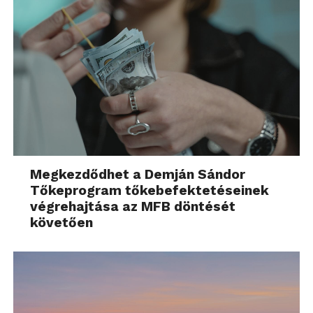
Megkezdődhet a Demján Sándor
Tőkeprogram tőkebefektetéseinek
végrehajtása az MFB döntését
követően