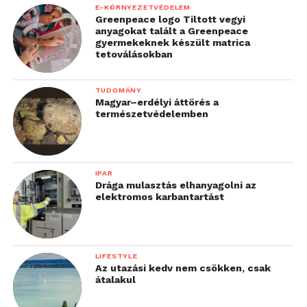
További friss híreket talál a
Technokrata
főoldalán!
E-KÖRNYEZETVÉDELEM
Greenpeace logo Tiltott vegyi
Csatlakozzon hozzánk a
Facebookon
is!
anyagokat talált a Greenpeace
gyermekeknek készült matrica
tetoválásokban
TUDOMÁNY
Magyar–erdélyi áttörés a
természetvédelemben
IPAR
Drága mulasztás elhanyagolni az
elektromos karbantartást
LIFESTYLE
Az utazási kedv nem csökken, csak
átalakul