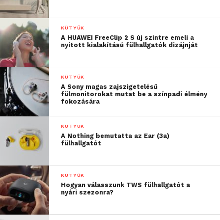
derül, ezért is szerencsés
időben elvégeztetni,
KÜTYÜK
megóvva magunkat attól
A HUAWEI FreeClip 2 S új szintre emeli a
nyitott kialakítású fülhallgatók dizájnját
a kellemetlenségtől, hogy
pl. a hirtelen jött kánikula
KÜTYÜK
közepén maradjunk hűtés
A Sony magas zajszigetelésű
fülmonitorokat mutat be a színpadi élmény
nélkül vagy a fűtési
fokozására
időszak kellős közepén
KÜTYÜK
maradjunk fűtés nélkül.
A Nothing bemutatta az Ear (3a)
fülhallgatót
Így ez mostanra érvényes
már minkét klímás
KÜTYÜK
szezonra”
Hogyan válasszunk TWS fülhallgatót a
nyári szezonra?
– állítja Antal Mihály, a
Gree