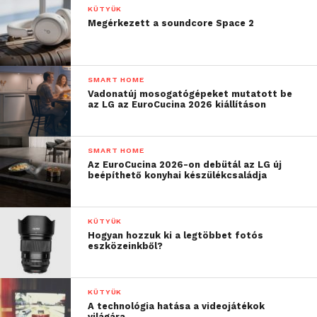
Ennek ellenére azt
KÜTYÜK
Megérkezett a soundcore Space 2
szoktuk javasolni, hogy
amennyiben ennek
nincsen valamilyen
SMART HOME
Vadonatúj mosogatógépeket mutatott be
akadálya, a telepítő
az LG az EuroCucina 2026 kiállításon
vállalkozást keressék fel
a karbantartás
SMART HOME
Az EuroCucina 2026-on debütál az LG új
elvégzésére, hiszen a
beépíthető konyhai készülékcsaládja
jótállási kötelezettség
minden esetben ennél a
KÜTYÜK
Hogyan hozzuk ki a legtöbbet fotós
vállalkozásnál marad. A
eszközeinkből?
karbantartásokat írassuk
be a garanciafüzetbe,
KÜTYÜK
A technológia hatása a videojátékok
világára