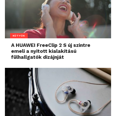
KÜTYÜK
A HUAWEI FreeClip 2 S új szintre
emeli a nyitott kialakítású
fülhallgatók dizájnját