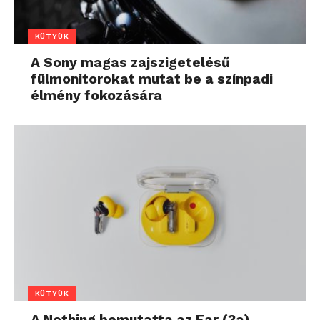
KÜTYÜK
A Sony magas zajszigetelésű
fülmonitorokat mutat be a színpadi
élmény fokozására
KÜTYÜK
A Nothing bemutatta az Ear (3a)