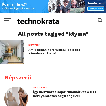
All posts tagged "klyma"
KÜTYÜK
Amit sokan nem tudnak az okos
klímahasználatról
Népszerű
LIFESTYLE
Így indíthatsz saját ruhamárkát a DTF
bérnyomtatás segítségével