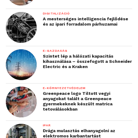
DIGITALIZÁCIÓ
A mesterséges intelligencia fejlődése
és az ipari forradalom párhuzamai
E-GAZDASÁG
Szintet lép a hálózati kapacitás
kihasználása – összefogott a Schneider
Electric és a Kraken
E-KÖRNYEZETVÉDELEM
Greenpeace logo Tiltott vegyi
anyagokat talált a Greenpeace
gyermekeknek készült matrica
tetoválásokban
IPAR
Drága mulasztás elhanyagolni az
elektromos karbantartást