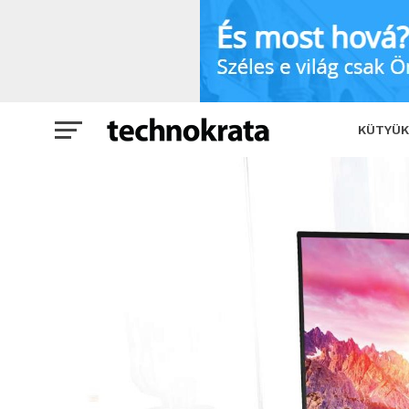
Magyarországra is megérkeztek az LG 
KÜTYÜK