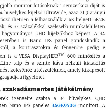
egjobb monitor fotósoknak” nemzetközi díját is
4 hüvelykes kijelző UltraWide, azaz 21:9 arányú
köszönhetően a felhasználók a 4K helyett 5K2K
ak, és 33 százalékkal szélesebb munkafelületen
 hagyományos UHD kijelzőkhöz képest. A 34
 esetében is Nano IPS panel gondoskodik a
ekről, a kontrasztokra és fényerőre pedig e
TM
ben is a VESA DisplayHDR
600 minősítés a
cLine talp és a szinte káva nélküli kialakítás
nést kölcsönöz a készüléknek, amely kikapcsolt
gragadja a figyelmet.
, szakadásmentes játékélmény
ek igényeire szabta a 34 hüvelykes, QHD
intén Nano IPS paneles
34GK950G
monitort. A