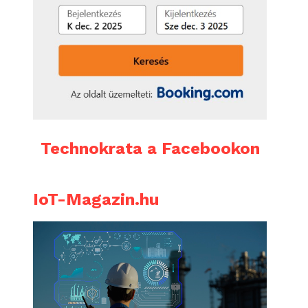
Technokrata a Facebookon
IoT-Magazin.hu