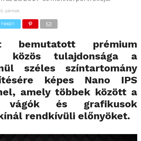
10. péntek
TWEET
 bemutatott prémium
k közös tulajdonsága a
enül széles színtartomány
nítésére képes Nano IPS
anel, amely többek között a
, vágók és grafikusok
ínál rendkívüli előnyöket.