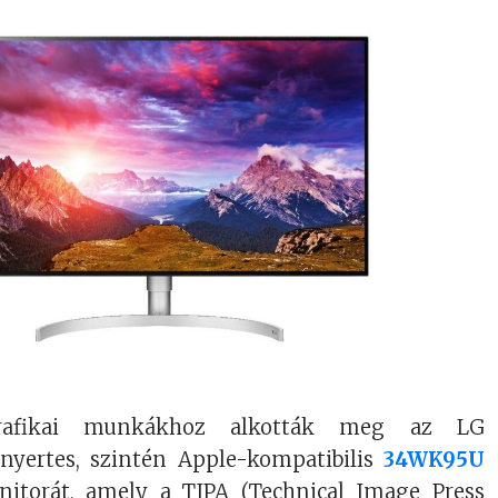
 grafikai munkákhoz alkották meg az LG
jnyertes, szintén Apple-kompatibilis
34WK95U
nitorát, amely a TIPA (Technical Image Press