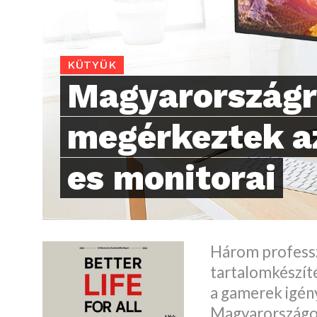
KÜTYÜK
Magyarországr
megérkeztek a
es monitorai
Három professzi
tartalomkészíté
a gamerek igény
Magyarországon