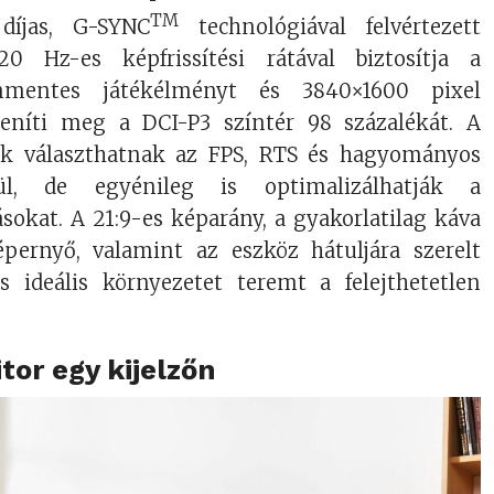
TM
 díjas, G-SYNC
technológiával felvértezett
20 Hz-es képfrissítési rátával biztosítja a
mentes játékélményt és 3840×1600 pixel
leníti meg a DCI-P3 színtér 98 százalékát. A
k választhatnak az FPS, RTS és hagyományos
l, de egyénileg is optimalizálhatják a
sokat. A 21:9-es képarány, a gyakorlatilag káva
képernyő, valamint az eszköz hátuljára szerelt
ás ideális környezetet teremt a felejthetetlen
or egy kijelzőn