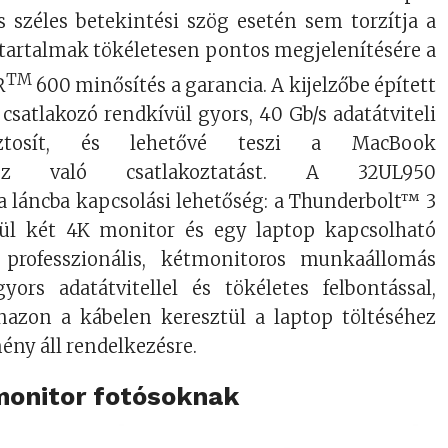
s széles betekintési szög esetén sem torzítja a
 tartalmak tökéletesen pontos megjelenítésére a
TM
R
600 minősítés a garancia. A kijelzőbe épített
satlakozó rendkívül gyors, 40 Gb/s adatátviteli
iztosít, és lehetővé teszi a MacBook
hez való csatlakoztatást. A 32UL950
a láncba kapcsolási lehetőség: a Thunderbolt™ 3
tül két 4K monitor és egy laptop kapcsolható
 professzionális, kétmonitoros munkaállomás
yors adatátvitellel és tökéletes felbontással,
azon a kábelen keresztül a laptop töltéséhez
ény áll rendelkezésre.
monitor fotósoknak