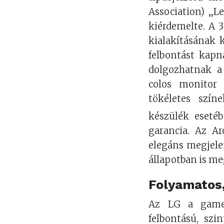
Association) „L
kiérdemelte. A 3
kialakításának 
felbontást kapn
dolgozhatnak a
colos monitor
tökéletes szín
készülék eseté
garancia. Az Ar
elegáns megjele
állapotban is me
Folyamatos
Az LG a gamer
felbontású, sz