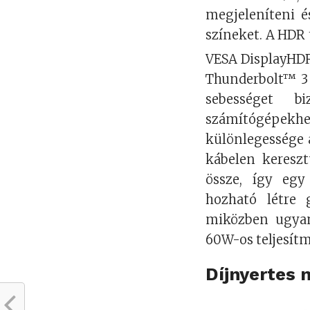
megjeleníteni é
színeket. A HDR
VESA DisplayHD
Thunderbolt™ 3 c
sebességet b
számítógépek
különlegessége 
kábelen keresz
össze, így egy
hozható létre g
miközben ugyan
60W-os teljesítm
Díjnyertes 