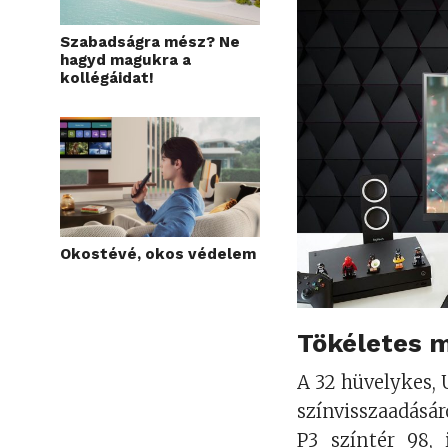
Szabadságra mész? Ne
hagyd magukra a
kollégáidat!
Okostévé, okos védelem
Tökéletes m
A 32 hüvelykes,
színvisszaadásár
P3 színtér 98, 