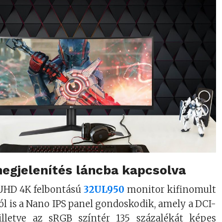
egjelenítés láncba kapcsolva
 UHD 4K felbontású
32UL950
monitor kifinomult
ól is a Nano IPS panel gondoskodik, amely a DCI-
illetve az sRGB színtér 135 százalékát képes