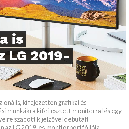
a is
z LG 2019-
onális, kifejezetten grafikai és
si munkákra kifejlesztett monitorral és egy,
eire szabott kijelzővel debütált
 az LG 2019-es monitorportfóliója.