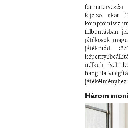
formatervezési
kijelző akár 1
kompromisszum
felbontásban je
játékosok magu
játékmód közü
képernyőbeállítá
nélküli, ívelt 
hangulatvilágít
játékélményhez.
Három monit