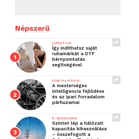
Népszerű
LIFESTYLE
Így indíthatsz saját
ruhamárkát a DTF
bérnyomtatás
segítségével
DIGITALIZÁCIÓ
A mesterséges
intelligencia fejlődése
és az ipari forradalom
párhuzamai
E-GAZDASÁG
Szintet lép a hálózati
kapacitás kihasználása
– összefogott a