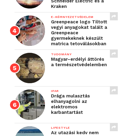
Schneider Electric és a
Kraken
E-KÖRNYEZETVÉDELEM
Greenpeace logo Tiltott
vegyi anyagokat talált a
Greenpeace
gyermekeknek készült
matrica tetoválásokban
TUDOMÁNY
Magyar–erdélyi áttörés
a természetvédelemben
IPAR
Drága mulasztás
elhanyagolni az
elektromos
karbantartást
LIFESTYLE
Az utazási kedv nem