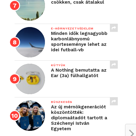
csökken, csak átalakul
E-KÖRNYEZETVÉDELEM
Minden idők legnagyobb
karbonlábnyomú
sporteseménye lehet az
idei futball-vb
KÜTYÜK
A Nothing bemutatta az
Ear (3a) fülhallgatót
BÜSZKESÉG
Az új mérnökgenerációt
köszöntötték:
diplomaátadót tartott a
Széchenyi István
Egyetem