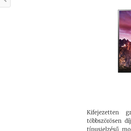
Kifejezetten
többszörösen dí
típusjelzésű mo