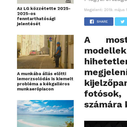
Az LG közzétette 2025-
Megjelent:
2019. május 
2025-os
fenntarthatósági
SHARE
jelentését
A most
modelle
hihetetl
megjele
A munkába állás előtti
lemorzsolódás is kiemelt
kijelzőp
probléma a kékgalléros
munkaerőpiacon
fotósok
számára k