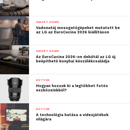
SMART HOME
Vadonatúj mosogatógépeket mutatott be
az LG az EuroCucina 2026 kiállításon
SMART HOME
Az EuroCucina 2026-on debütál az LG új
beépíthető konyhai készülékcsaládja
KÜTYÜK
Hogyan hozzuk ki a legtöbbet fotós
eszközeinkből?
KÜTYÜK
A technológia hatása a videojátékok
világára