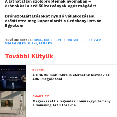
A láthatatlan szőlőproblémák nyomában –
drónokkal a szőlőültetvények egészségéért
Drónszolgáltatásokat nyújtó vállalkozással
Ez pedig nem más, mint a most bemutatott,
erősítette meg kapcsolatát a Széchenyi István
Egyetem
DroneGun. Az ausztrál, kifejezetten drónok
hatástalanítására szakosodtt vállalat, a DronShields
által kifejlesztett újdonság 2,4 és 5,8 GHz-es
TOVÁBBI CIKKEK:
DRÓN
,
DRONEGUN
,
DRONESHIELDS
,
FEGYVER
,
MEGFIGYELÉS
,
PUSKA
,
REPÜLÉS
tartományban olyan jelet sugároz, amelyre egy
hagyományos drón összezavarodik. Így a “fegyvert”
További Kütyük
tartva a használója képes lehet földre kényszeríteni
egy drónt anélkül, hogy ahhoz egyetlen ujjal is
KÜTYÜK
hozzáérne. A 6 kg súlyú puska 2 kilométeres
A HONOR mobilokra is elérhetők lesznek az
távolságban működik, így a legtöbb, megfigyelésre
ARRI megoldásai
használt drónt könnyedén hatástalanítani tudja.
SMART-TV
Megérkezett a legendás Louvre-gyűjtemény
a Samsung Art Store-ba