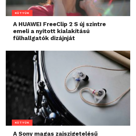
KÜTYÜK
A HUAWEI FreeClip 2 S új szintre
emeli a nyitott kialakítású
fülhallgatók dizájnját
KÜTYÜK
A Sony magas zajszigetelésű