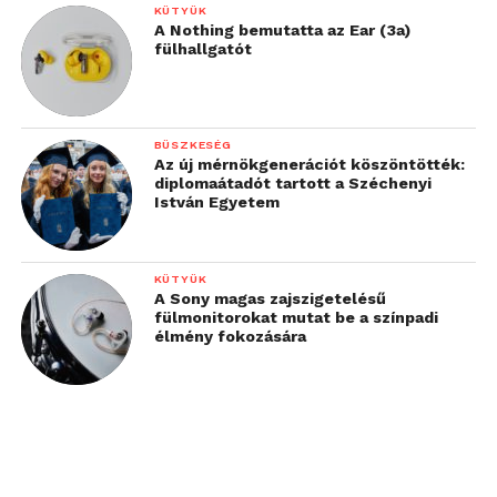
KÜTYÜK
A Nothing bemutatta az Ear (3a)
fülhallgatót
BÜSZKESÉG
Az új mérnökgenerációt köszöntötték:
diplomaátadót tartott a Széchenyi
István Egyetem
KÜTYÜK
A Sony magas zajszigetelésű
fülmonitorokat mutat be a színpadi
élmény fokozására