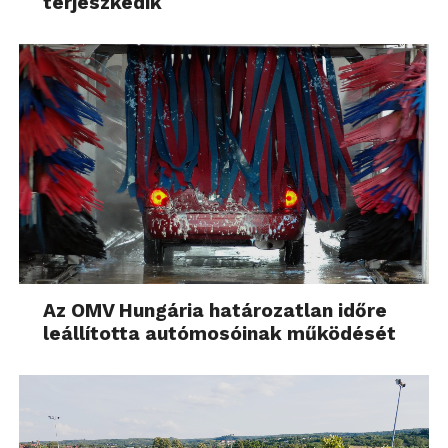
terjeszkedik
Az OMV Hungária határozatlan időre
leállította autómosóinak működését