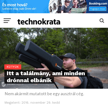
KÜTYÜK
Itt a találmány, ami minden
drónnal elbánik
Nem akármit mutatott be egy ausztrál cég.
Megjelent:
2016. november 29. kedd