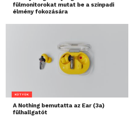
fülmonitorokat mutat be a színpadi
élmény fokozására
KÜTYÜK
A Nothing bemutatta az Ear (3a)
fülhallgatót