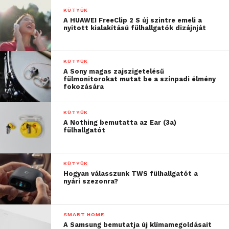
KÜTYÜK
A HUAWEI FreeClip 2 S új szintre emeli a
nyitott kialakítású fülhallgatók dizájnját
KÜTYÜK
A Sony magas zajszigetelésű
fülmonitorokat mutat be a színpadi élmény
fokozására
KÜTYÜK
A Nothing bemutatta az Ear (3a)
fülhallgatót
KÜTYÜK
Hogyan válasszunk TWS fülhallgatót a
nyári szezonra?
SMART HOME
A Samsung bemutatja új klímamegoldásait