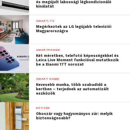
és megújult lakossági légkondicionáló
kínálatát
SMART-TV
Megérkeztek az LG legújabb televíziói
Magyarországra
SMARTPHONE
Két méretben, telefotó képességekkel és
Leica Live Moment funkcióval mutatkozik
be a Xiaomi 17T sorozat
SMART HOME
Kevesebb munka, több szabadidő a
kertben – terjednek az automatizált
eszközök
KÜTYÜK
Okoszár vagy hagyományos zár: melyik
biztonságosabb?