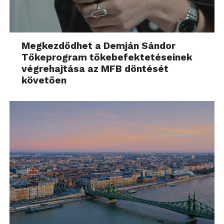
Megkezdődhet a Demján Sándor
Tőkeprogram tőkebefektetéseinek
végrehajtása az MFB döntését
követően