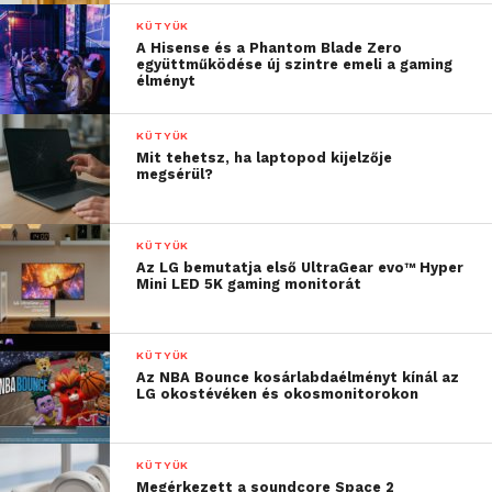
KÜTYÜK
A Hisense és a Phantom Blade Zero
együttműködése új szintre emeli a gaming
élményt
KÜTYÜK
Mit tehetsz, ha laptopod kijelzője
megsérül?
KÜTYÜK
Az LG bemutatja első UltraGear evo™ Hyper
Mini LED 5K gaming monitorát
KÜTYÜK
Az NBA Bounce kosárlabdaélményt kínál az
LG okostévéken és okosmonitorokon
KÜTYÜK
Megérkezett a soundcore Space 2