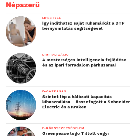
Népszerű
LIFESTYLE
Így indíthatsz saját ruhamárkát a DTF
bérnyomtatás segítségével
DIGITALIZÁCIÓ
A mesterséges intelligencia fejlődése
és az ipari forradalom párhuzamai
E-GAZDASÁG
Szintet lép a hálózati kapacitás
kihasználása – összefogott a Schneider
Electric és a Kraken
E-KÖRNYEZETVÉDELEM
Greenpeace logo Tiltott vegyi