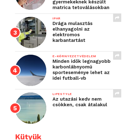
gyermekeknek készült
matrica tetoválásokban
IPAR
Drága mulasztás
elhanyagolni az
elektromos
karbantartást
E-KÖRNYEZETVÉDELEM
Minden idők legnagyobb
karbonlábnyomú
sporteseménye lehet az
idei futball-vb
LIFESTYLE
Az utazási kedv nem
csökken, csak átalakul
Kütyük