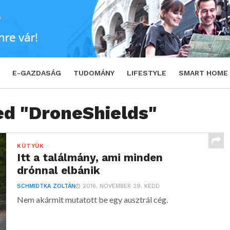
E-GAZDASÁG
TUDOMÁNY
LIFESTYLE
SMART HOME
ed "DroneShields"
KÜTYÜK
Itt a találmány, ami minden
drónnal elbánik
SCHMIDTKA ZOLTÁN
2016. NOVEMBER 29. KEDD
Nem akármit mutatott be egy ausztrál cég.