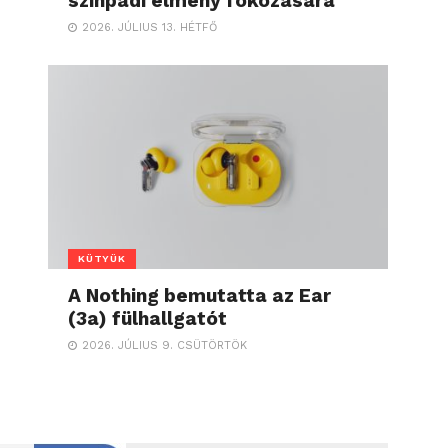
színpadi élmény fokozására
2026. JÚLIUS 13. HÉTFŐ
KÜTYÜK
A Nothing bemutatta az Ear
(3a) fülhallgatót
2026. JÚLIUS 9. CSÜTÖRTÖK