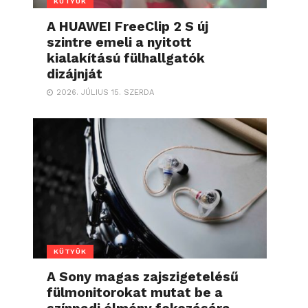
KÜTYÜK
A HUAWEI FreeClip 2 S új
szintre emeli a nyitott
kialakítású fülhallgatók
dizájnját
2026. JÚLIUS 15. SZERDA
KÜTYÜK
A Sony magas zajszigetelésű
fülmonitorokat mutat be a