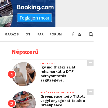
GARÁZS
IOT
IPAR
FÓRUM
Népszerű
LIFESTYLE
Így indíthatsz saját
ruhamárkát a DTF
bérnyomtatás
segítségével
E-KÖRNYEZETVÉDELEM
Greenpeace logo Tiltott
vegyi anyagokat talált a
Greenpeace