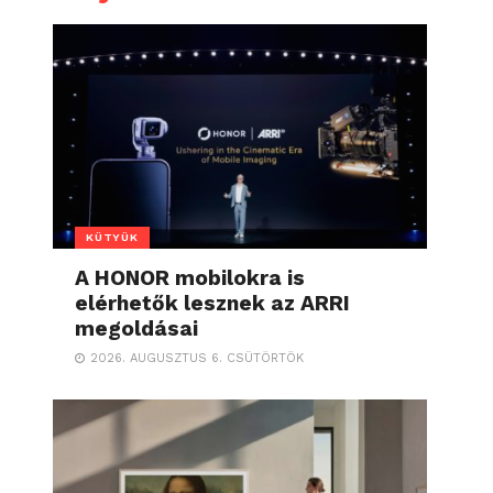
KÜTYÜK
A HONOR mobilokra is
elérhetők lesznek az ARRI
megoldásai
2026. AUGUSZTUS 6. CSÜTÖRTÖK