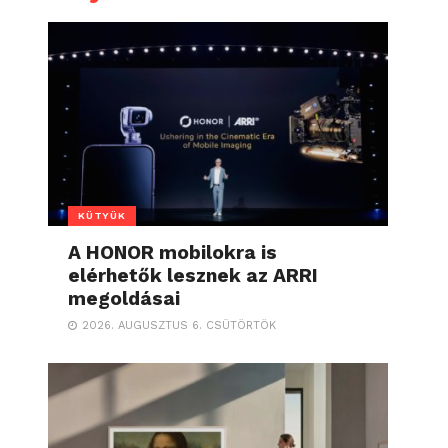
KÜTYÜK
A HONOR mobilokra is
elérhetők lesznek az ARRI
megoldásai
2026. AUGUSZTUS 6. CSÜTÖRTÖK