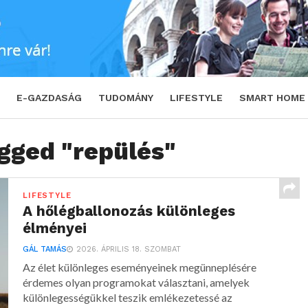
E-GAZDASÁG
TUDOMÁNY
LIFESTYLE
SMART HOME
agged "repülés"
LIFESTYLE
A hőlégballonozás különleges
élményei
GÁL TAMÁS
2026. ÁPRILIS 18. SZOMBAT
Az élet különleges eseményeinek megünneplésére
érdemes olyan programokat választani, amelyek
különlegességükkel teszik emlékezetessé az