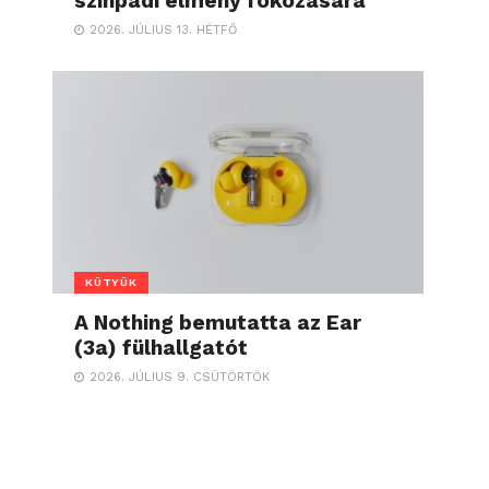
színpadi élmény fokozására
2026. JÚLIUS 13. HÉTFŐ
KÜTYÜK
A Nothing bemutatta az Ear
(3a) fülhallgatót
2026. JÚLIUS 9. CSÜTÖRTÖK