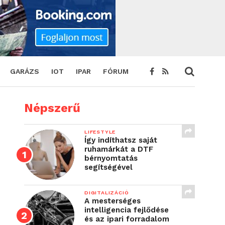
GARÁZS
IOT
IPAR
FÓRUM
Népszerű
LIFESTYLE
Így indíthatsz saját
ruhamárkát a DTF
bérnyomtatás
segítségével
DIGITALIZÁCIÓ
A mesterséges
intelligencia fejlődése
és az ipari forradalom