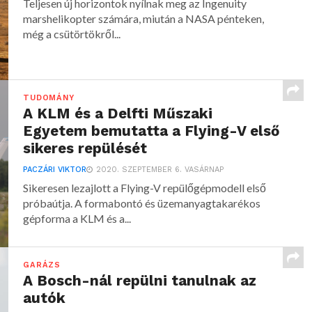
Teljesen új horizontok nyílnak meg az Ingenuity
marshelikopter számára, miután a NASA pénteken,
még a csütörtökről...
TUDOMÁNY
A KLM és a Delfti Műszaki
Egyetem bemutatta a Flying-V első
sikeres repülését
PACZÁRI VIKTOR
2020. SZEPTEMBER 6. VASÁRNAP
Sikeresen lezajlott a Flying-V repülőgépmodell első
próbaútja. A formabontó és üzemanyagtakarékos
gépforma a KLM és a...
GARÁZS
A Bosch-nál repülni tanulnak az
autók