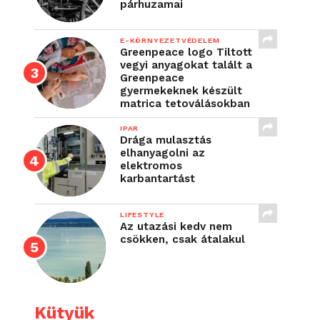
párhuzamai
E-KÖRNYEZETVÉDELEM
Greenpeace logo Tiltott
vegyi anyagokat talált a
Greenpeace
gyermekeknek készült
matrica tetoválásokban
IPAR
Drága mulasztás
elhanyagolni az
elektromos
karbantartást
LIFESTYLE
Az utazási kedv nem
csökken, csak átalakul
Kütyük