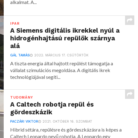
alkalmat. A...
IPAR
A Siemens digitális ikrekkel nyúl a
hidrogénhajtású repülők szárnya
alá
GÁL TAMÁS
2022. MÁRCIUS 17. CSÜTÖRTÖK
A tiszta energia által hajtott repülést támogatja a
vállalat szimulációs megoldása. A digitális ikrek
technológiájával segíti...
TUDOMÁNY
A Caltech robotja repül és
gördeszkázik
PACZÁRI VIKTOR
2021. OKTÓBER 16. SZOMBAT
Hibrid sétára, repülésre és gördeszkázásra is képes a
Caltech Leonardo nevű robotja. A Leonardo egy