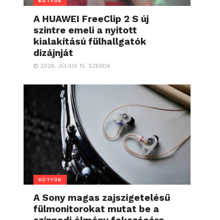
KÜTYÜK
A HUAWEI FreeClip 2 S új
szintre emeli a nyitott
kialakítású fülhallgatók
dizájnját
2026. JÚLIUS 15. SZERDA
KÜTYÜK
A Sony magas zajszigetelésű
fülmonitorokat mutat be a