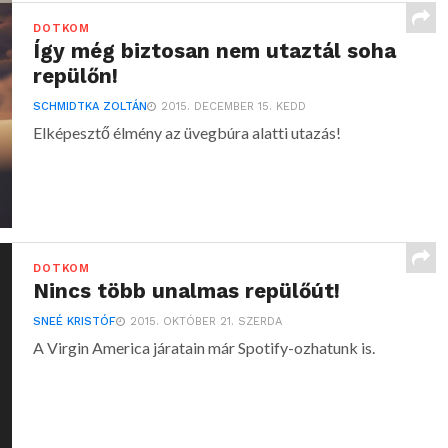
DOTKOM
Így még biztosan nem utaztál soha
repülőn!
SCHMIDTKA ZOLTÁN
2015. DECEMBER 15. KEDD
Elképesztő élmény az üvegbúra alatti utazás!
DOTKOM
Nincs több unalmas repülőút!
SNEÉ KRISTÓF
2015. OKTÓBER 21. SZERDA
A Virgin America járatain már Spotify-ozhatunk is.