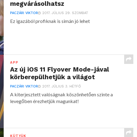
megvárásolhatsz
PACZÁRI VIKTOR
2017. JÚLIUS 29. SZOMBAT
Ez igazából profiknak is simán jó lehet
APP
Az új iOS 11 Flyover Mode-jával
körberepülhetjük a világot
PACZÁRI VIKTOR
2017. JÚLIUS 3. HÉTFŐ
A kiterjesztett valóságnak köszönhetően szinte a
levegőben érezhetjük magunkat!
KÜTYÜK