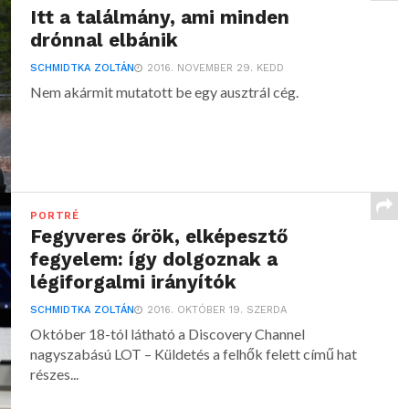
Itt a találmány, ami minden
drónnal elbánik
SCHMIDTKA ZOLTÁN
2016. NOVEMBER 29. KEDD
Nem akármit mutatott be egy ausztrál cég.
PORTRÉ
Fegyveres őrök, elképesztő
fegyelem: így dolgoznak a
légiforgalmi irányítók
SCHMIDTKA ZOLTÁN
2016. OKTÓBER 19. SZERDA
Október 18-tól látható a Discovery Channel
nagyszabású LOT – Küldetés a felhők felett című hat
részes...