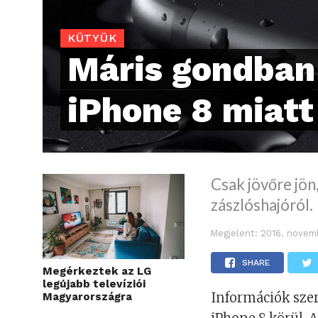
KÜTYÜK
Máris gondban 
iPhone 8 miatt
Csak jövőre jön
zászlóshajóról.
Megjelent:
2016. novem
SHARE
Megérkeztek az LG
legújabb televíziói
Információk sz
Magyarországra