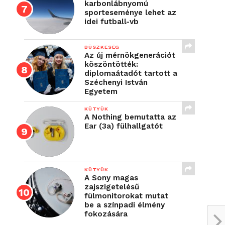
karbonlábnyomú
sporteseménye lehet az
idei futball-vb
BÜSZKESÉG
Az új mérnökgenerációt
köszöntötték:
diplomaátadót tartott a
Széchenyi István
Egyetem
KÜTYÜK
A Nothing bemutatta az
Ear (3a) fülhallgatót
KÜTYÜK
A Sony magas
zajszigetelésű
fülmonitorokat mutat
be a színpadi élmény
fokozására