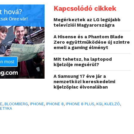
Kapcsolódó cikkek
Megérkeztek az LG legújabb
televíziói Magyarországra
A Hisense és a Phantom Blade
Zero együttműködése új szintre
emeli a gaming élményt
Mit tehetsz, ha laptopod
kijelzője megsérül?
A Samsung 17 éve jár a
nemzetközi kereskedelmi
kijelzőpiac élvonalában
LE
,
BLOOMBERG
,
IPHONE
,
IPHONE 8
,
IPHONE 8 PLUS
,
KGI
,
KIJELZŐ
,
LETYKA