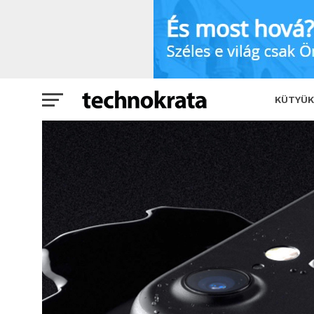
Máris gondban lenne az iPhone 8 miatt
KÜTYÜK