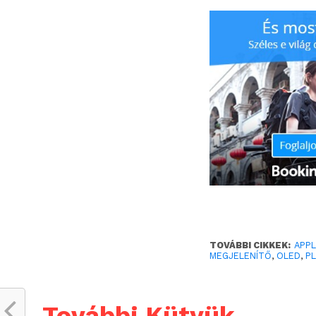
TOVÁBBI CIKKEK:
APP
MEGJELENÍTŐ
,
OLED
,
P
További Kütyük