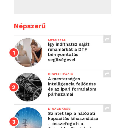
Népszerű
LIFESTYLE
Így indíthatsz saját
ruhamárkát a DTF
bérnyomtatás
segítségével
DIGITALIZÁCIÓ
A mesterséges
intelligencia fejlődése
és az ipari forradalom
párhuzamai
E-GAZDASÁG
Szintet lép a hálózati
kapacitás kihasználása
– összefogott a