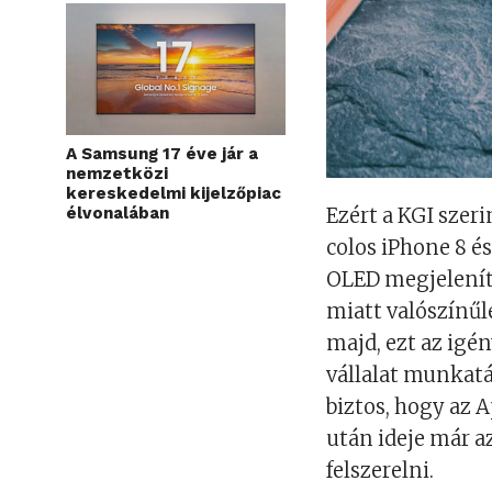
A Samsung 17 éve jár a
nemzetközi
kereskedelmi kijelzőpiac
Ezért a KGI szerin
élvonalában
colos iPhone 8 és
OLED megjelenítő
miatt valószínűl
majd, ezt az igén
vállalat munkatá
biztos, hogy az 
után ideje már a
felszerelni.