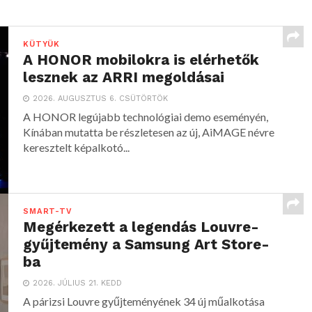
KÜTYÜK
A HONOR mobilokra is elérhetők
lesznek az ARRI megoldásai
2026. AUGUSZTUS 6. CSÜTÖRTÖK
A HONOR legújabb technológiai demo eseményén,
Kínában mutatta be részletesen az új, AiMAGE névre
keresztelt képalkotó...
SMART-TV
Megérkezett a legendás Louvre-
gyűjtemény a Samsung Art Store-
ba
2026. JÚLIUS 21. KEDD
A párizsi Louvre gyűjteményének 34 új műalkotása