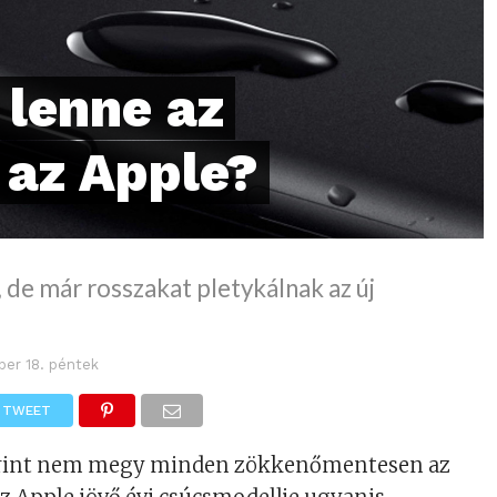
lenne az
 az Apple?
, de már rosszakat pletykálnak az új
ber 18. péntek
TWEET
erint nem megy minden zökkenőmentesen az