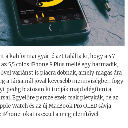
t a kaliforniai gyártó azt találta ki, hogy a 4,7
 az 5,5 colos iPhone 8 Plus mellé egy harmadik,
vel variánst is piacra dobnak, amely magas ára
eg a társainál jóval kevesebb mennyiségben fogy
yt pedig biztosan ki tudják majd elégíteni a
rsai. Egyelőre persze ezek csak pletykák, de az
Apple Watch és az új MacBook Pro OLED sávja
z iPhone-okat is ezzel a megjelenítővel