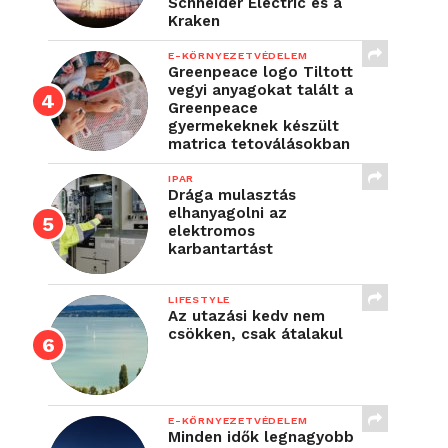
Schneider Electric és a
Kraken
E-KÖRNYEZETVÉDELEM
Greenpeace logo Tiltott
vegyi anyagokat talált a
Greenpeace
gyermekeknek készült
matrica tetoválásokban
IPAR
Drága mulasztás
elhanyagolni az
elektromos
karbantartást
LIFESTYLE
Az utazási kedv nem
csökken, csak átalakul
E-KÖRNYEZETVÉDELEM
Minden idők legnagyobb