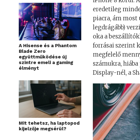
iPhone 8 körül. 
eredetileg mind
piacra, ám most 
legdrágább) verz
oka a beszállító
forrásai szerint
A Hisense és a Phantom
Blade Zero
megfelelő menny
együttműködése új
szintre emeli a gaming
számukra, hiába 
élményt
Display-nél, a Sh
Mit tehetsz, ha laptopod
kijelzője megsérül?