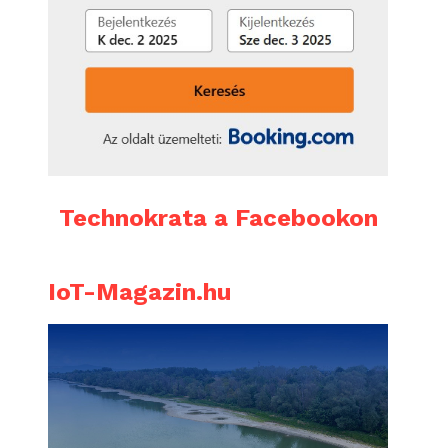
Technokrata a Facebookon
IoT-Magazin.hu