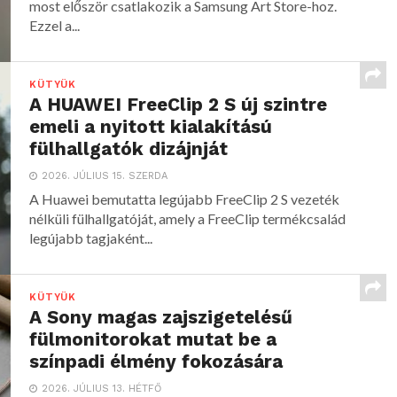
most először csatlakozik a Samsung Art Store-hoz.
Ezzel a...
KÜTYÜK
A HUAWEI FreeClip 2 S új szintre
emeli a nyitott kialakítású
fülhallgatók dizájnját
2026. JÚLIUS 15. SZERDA
A Huawei bemutatta legújabb FreeClip 2 S vezeték
nélküli fülhallgatóját, amely a FreeClip termékcsalád
legújabb tagjaként...
KÜTYÜK
A Sony magas zajszigetelésű
fülmonitorokat mutat be a
színpadi élmény fokozására
2026. JÚLIUS 13. HÉTFŐ