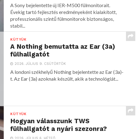
A Sony bejelentette új IER-M500 fülmonitorait.
Évekig tartó fejlesztés eredményeként kialakított,
professzionális szintű fülmonitorok biztonságos,
stabil...
KÜTYÜK
A Nothing bemutatta az Ear (3a)
fülhallgatót
2026. JÚLIUS 9. CSÜTÖRTÖK
A londoni székhelyű Nothing bejelentette az Ear (3a)-
t. Az Ear (3a) azoknak készült, akik a technológiát...
KÜTYÜK
Hogyan válasszunk TWS
fülhallgatót a nyári szezonra?
2026. JÚLIUS 6. HÉTFŐ