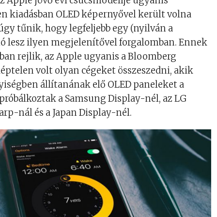
Az Apple jövő évi csúcsmodellje ugyanis
en kiadásban OLED képernyővel került volna
úgy tűnik, hogy legfeljebb egy (nyilván a
ió lesz ilyen megjelenítővel forgalomban. Ennek
kban rejlik, az Apple ugyanis a Bloomberg
 képtelen volt olyan cégeket összeszedni, akik
iségben állítanának elő OLED paneleket a
próbálkoztak a S
amsung Display-nél, az LG
arp-nál és a Japan Display-nél.