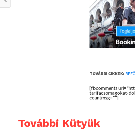
TOVÁBBI CIKKEK:
BEF
[fbcomments url="htt
tarifacsomagokat-dob
countmsg=""]
További Kütyük