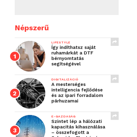
Népszerű
LIFESTYLE
Így indíthatsz saját
ruhamárkát a DTF
bérnyomtatás
segítségével
DIGITALIZÁCIÓ
A mesterséges
intelligencia fejlődése
és az ipari forradalom
párhuzamai
E-GAZDASÁG
Szintet lép a hálózati
kapacitás kihasználása
– összefogott a