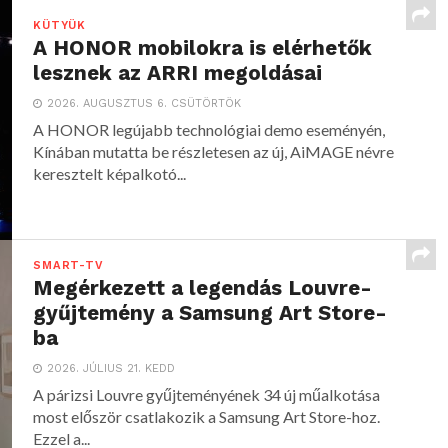
KÜTYÜK
A HONOR mobilokra is elérhetők
lesznek az ARRI megoldásai
2026. AUGUSZTUS 6. CSÜTÖRTÖK
A HONOR legújabb technológiai demo eseményén,
Kínában mutatta be részletesen az új, AiMAGE névre
keresztelt képalkotó...
SMART-TV
Megérkezett a legendás Louvre-
gyűjtemény a Samsung Art Store-
ba
2026. JÚLIUS 21. KEDD
A párizsi Louvre gyűjteményének 34 új műalkotása
most először csatlakozik a Samsung Art Store-hoz.
Ezzel a...