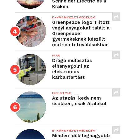
Schneider Electric és a
Kraken
E-KÖRNYEZETVÉDELEM
Greenpeace logo Tiltott
vegyi anyagokat talált a
Greenpeace
gyermekeknek készült
matrica tetoválásokban
IPAR
Drága mulasztás
elhanyagolni az
elektromos
karbantartást
LIFESTYLE
Az utazási kedv nem
csökken, csak átalakul
E-KÖRNYEZETVÉDELEM
Minden idők legnagyobb