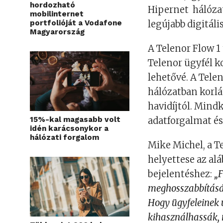
hordozható
Hipernet hálóza
mobilinternet
portfolióját a Vodafone
legújabb digitáli
Magyarország
A Telenor Flow 1 
Telenor ügyfél ko
lehetővé. A Tele
hálózatban korlá
havidíjtól. Mind
15%-kal magasabb volt
adatforgalmat és
idén karácsonykor a
hálózati forgalom
Mike Michel, a 
helyettese az alá
bejelentéshez:
„F
meghosszabbításáv
Hogy ügyfeleinek 
kihasználhassák, 