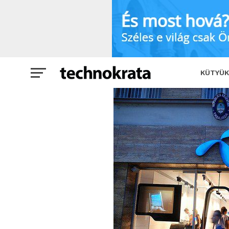
Korlátlan tarifacsomagokat dob piacra
KÜTYÜK