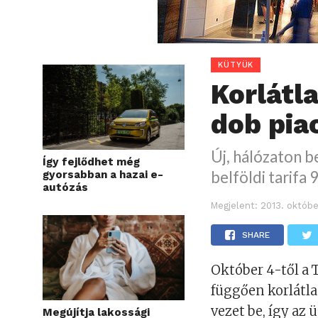
KÜTYÜK
Korlátl
dob pia
Új, hálózaton be
Így fejlődhet még
belföldi tarifa 
gyorsabban a hazai e-
autózás
Megjelent:
2013. októbe
SHARE
Október 4-től a T
függően korlátla
vezet be, így az
Megújítja lakossági