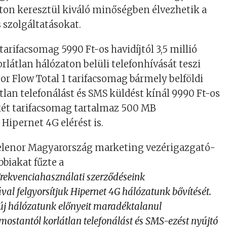
ton keresztül kiváló minőségben élvezhetik a
s szolgáltatásokat.
tarifacsomag 5990 Ft-os havidíjtól 3,5 millió
rlátlan hálózaton belüli telefonhívását teszi
nor Flow Total 1 tarifacsomag bármely belföldi
tlan telefonálást és SMS küldést kínál 9990 Ft-os
két tarifacsomag tartalmaz 500 MB
 Hipernet 4G elérést is.
Telenor Magyarország marketing vezérigazgató-
bbiakat fűzte a
rekvenciahasználati szerződéseink
al felgyorsítjuk Hipernet 4G hálózatunk bővítését.
új hálózatunk előnyeit maradéktalanul
mostantól korlátlan telefonálást és SMS-ezést nyújtó