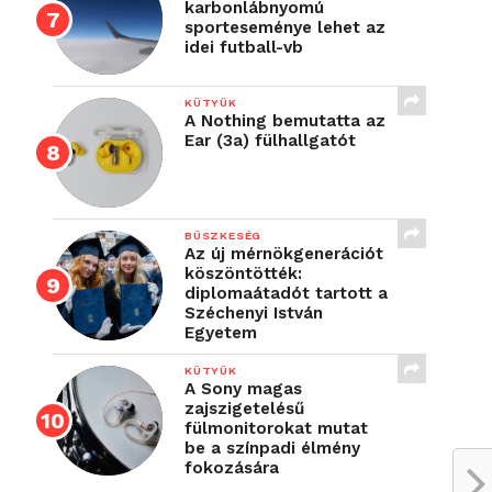
karbonlábnyomú
sporteseménye lehet az
idei futball-vb
KÜTYÜK
A Nothing bemutatta az
Ear (3a) fülhallgatót
BÜSZKESÉG
Az új mérnökgenerációt
köszöntötték:
diplomaátadót tartott a
Széchenyi István
Egyetem
KÜTYÜK
A Sony magas
zajszigetelésű
fülmonitorokat mutat
be a színpadi élmény
fokozására