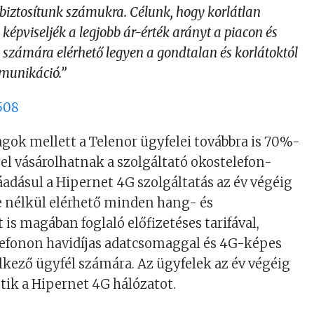
biztosítunk számukra. Célunk, hogy korlátlan
képviseljék a legjobb ár-érték arányt a piacon és
számára elérhető legyen a gondtalan és korlátoktól
munikáció.”
agok mellett a Telenor ügyfelei továbbra is 70%-
l vásárolhatnak a szolgáltató okostelefon-
Ráadásul a Hipernet 4G szolgáltatás az év végéig
se nélkül elérhető minden hang- és
 is magában foglaló előfizetéses tarifával,
lefonon havidíjas adatcsomaggal és 4G-képes
lkező ügyfél számára. Az ügyfelek az év végéig
tik a Hipernet 4G hálózatot.