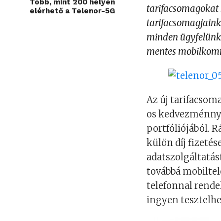
Több, mint 200 helyen
tarifacsomagokat 
elérhető a Telenor-5G
tarifacsomagjaink 
minden ügyfelünk 
mentes mobilkom
Az új tarifacsom
os kedvezménnye
portfóliójából. 
külön díj fizeté
adatszolgáltatást
továbbá mobilte
telefonnal rende
ingyen tesztelhe