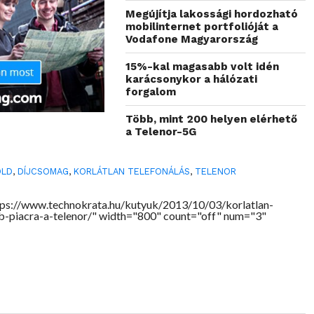
Megújítja lakossági hordozható
mobilinternet portfolióját a
Vodafone Magyarország
15%-kal magasabb volt idén
karácsonykor a hálózati
forgalom
Több, mint 200 helyen elérhető
a Telenor-5G
ÖLD
,
DÍJCSOMAG
,
KORLÁTLAN TELEFONÁLÁS
,
TELENOR
ps://www.technokrata.hu/kutyuk/2013/10/03/korlatlan-
-piacra-a-telenor/" width="800" count="off" num="3"