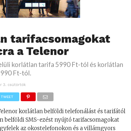
an tarifacsomagokat
cra a Telenor
lüli korlátlan tarifa 5990 Ft-tól és korlátlan
9990 Ft-tól.
r 3. csütörtök
TWEET
elenor korlátlan belföldi telefonálást és tarifától
n belföldi SMS-ezést nyújtó tarifacsomagokat
 ügyfelek az okostelefonokon és a villámgyors