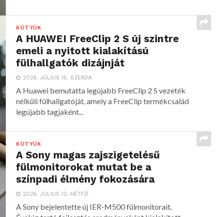
KÜTYÜK
A HUAWEI FreeClip 2 S új szintre
emeli a nyitott kialakítású
fülhallgatók dizájnját
2026. JÚLIUS 15. SZERDA
A Huawei bemutatta legújabb FreeClip 2 S vezeték
nélküli fülhallgatóját, amely a FreeClip termékcsalád
legújabb tagjaként...
KÜTYÜK
A Sony magas zajszigetelésű
fülmonitorokat mutat be a
színpadi élmény fokozására
2026. JÚLIUS 13. HÉTFŐ
A Sony bejelentette új IER-M500 fülmonitorait.