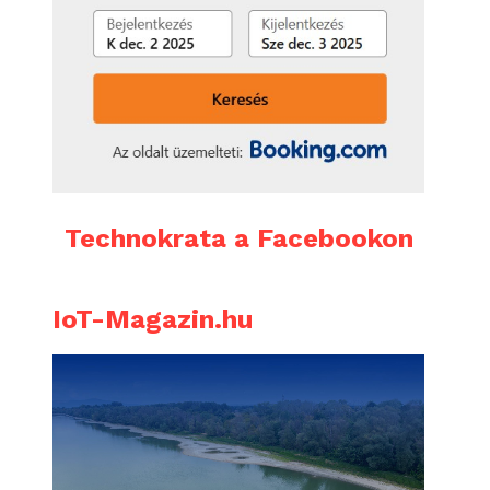
Technokrata a Facebookon
IoT-Magazin.hu