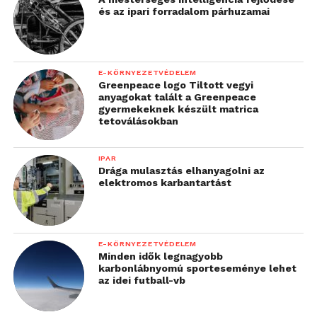
és az ipari forradalom párhuzamai
E-KÖRNYEZETVÉDELEM
Greenpeace logo Tiltott vegyi
anyagokat talált a Greenpeace
gyermekeknek készült matrica
tetoválásokban
IPAR
Drága mulasztás elhanyagolni az
elektromos karbantartást
E-KÖRNYEZETVÉDELEM
Minden idők legnagyobb
karbonlábnyomú sporteseménye lehet
az idei futball-vb