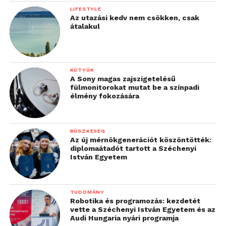
LIFESTYLE
Az utazási kedv nem csökken, csak
átalakul
KÜTYÜK
A Sony magas zajszigetelésű
fülmonitorokat mutat be a színpadi
élmény fokozására
BÜSZKESÉG
Az új mérnökgenerációt köszöntötték:
diplomaátadót tartott a Széchenyi
István Egyetem
TUDOMÁNY
Robotika és programozás: kezdetét
vette a Széchenyi István Egyetem és az
Audi Hungaria nyári programja