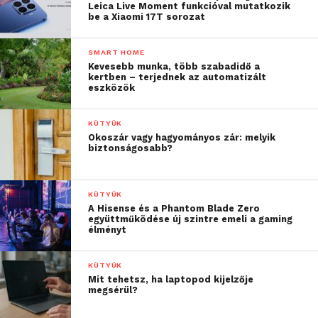
Leica Live Moment funkcióval mutatkozik
be a Xiaomi 17T sorozat
SMART HOME
Kevesebb munka, több szabadidő a
kertben – terjednek az automatizált
eszközök
KÜTYÜK
Okoszár vagy hagyományos zár: melyik
biztonságosabb?
KÜTYÜK
A Hisense és a Phantom Blade Zero
együttműködése új szintre emeli a gaming
élményt
KÜTYÜK
Mit tehetsz, ha laptopod kijelzője
megsérül?