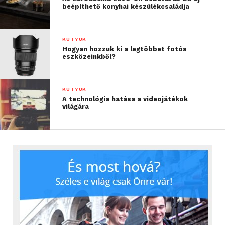
beépíthető konyhai készülékcsaládja
KÜTYÜK
Hogyan hozzuk ki a legtöbbet fotós
eszközeinkből?
KÜTYÜK
A technológia hatása a videojátékok
világára