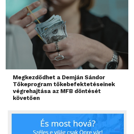
Megkezdődhet a Demján Sándor
Tőkeprogram tőkebefektetéseinek
végrehajtása az MFB döntését
követően