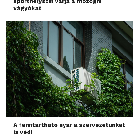
sporthelyszín várja a mozogni
vágyókat
A fenntartható nyár a szervezetünket
is védi