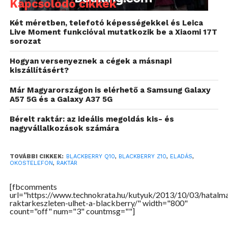
és hamarosan a Fairfax nevű konzorcium
Kapcsolódó cikkek
tulajdonába kerülhet.
Két méretben, telefotó képességekkel és Leica
Live Moment funkcióval mutatkozik be a Xiaomi 17T
sorozat
Hogyan versenyeznek a cégek a másnapi
kiszállításért?
Már Magyarországon is elérhető a Samsung Galaxy
A57 5G és a Galaxy A37 5G
Bérelt raktár: az ideális megoldás kis- és
nagyvállalkozások számára
TOVÁBBI CIKKEK:
BLACKBERRY Q10
,
BLACKBERRY Z10
,
ELADÁS
,
OKOSTELEFON
,
RAKTÁR
[fbcomments
url="https://www.technokrata.hu/kutyuk/2013/10/03/hatalm
raktarkeszleten-ulhet-a-blackberry/" width="800"
count="off" num="3" countmsg=""]