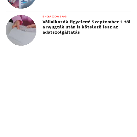
E-GAZDASÁG
Vállalkozók figyelem! Szeptember 1-től
a nyugták után is kötelező lesz az
adatszolgáltatás