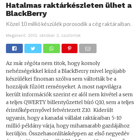
Hatalmas raktárkészleten ülhet a
BlackBerry
Közel 10 millió készülék porosodik a cég raktáraiban.
Megjelent:
2013. október 3. csütörtök
Az már régóta nem titok, hogy komoly
nehézségekkel küzd a BlackBerry mivel legújabb
készülékei finoman szólva sem váltották be a
hozzájuk fűzött reményeket. A most napvilágra
került információk szerint ez alól nem kivétel a sem
a teljes QWERTY billentyűzettel bíró Q10, sem a teljes
érintőképernyővel felvértezett Z10. Kiderült
ugyanis, hogy a kanadai vállalat raktáraiban 5-10
millió példány várja, hogy mihamarabb gazdájához
kerüljön. Összehasonlításképpen az első negyedév