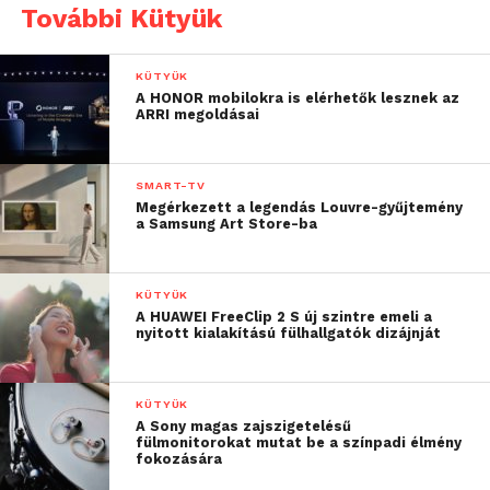
További Kütyük
KÜTYÜK
A HONOR mobilokra is elérhetők lesznek az
ARRI megoldásai
SMART-TV
Megérkezett a legendás Louvre-gyűjtemény
a Samsung Art Store-ba
KÜTYÜK
A HUAWEI FreeClip 2 S új szintre emeli a
nyitott kialakítású fülhallgatók dizájnját
KÜTYÜK
A Sony magas zajszigetelésű
fülmonitorokat mutat be a színpadi élmény
fokozására