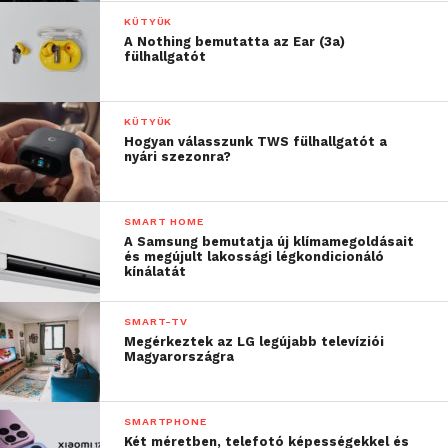
KÜTYÜK
A Nothing bemutatta az Ear (3a)
fülhallgatót
KÜTYÜK
Hogyan válasszunk TWS fülhallgatót a
nyári szezonra?
SMART HOME
A Samsung bemutatja új klímamegoldásait
és megújult lakossági légkondicionáló
kínálatát
SMART-TV
Megérkeztek az LG legújabb televíziói
Magyarországra
SMARTPHONE
Két méretben, telefotó képességekkel és