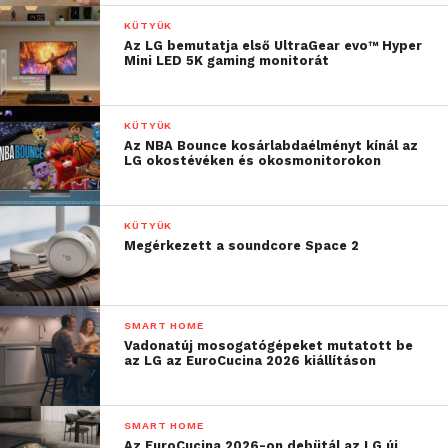
KÜTYÜK
Az LG bemutatja első UltraGear evo™ Hyper
Mini LED 5K gaming monitorát
KÜTYÜK
Az NBA Bounce kosárlabdaélményt kínál az
LG okostévéken és okosmonitorokon
KÜTYÜK
Megérkezett a soundcore Space 2
SMART HOME
Vadonatúj mosogatógépeket mutatott be
az LG az EuroCucina 2026 kiállításon
SMART HOME
Az EuroCucina 2026-on debütál az LG új