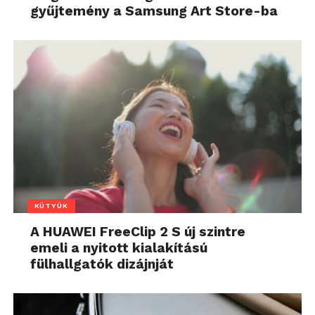
gyűjtemény a Samsung Art Store-ba
KÜTYÜK
A HUAWEI FreeClip 2 S új szintre
emeli a nyitott kialakítású
fülhallgatók dizájnját