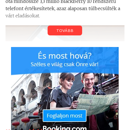
óta mindössze 3,3 millió BlackBerry 10 rendszerű
telefont értékesítetek, azaz alaposan túlbecsülték a
várt eladásokat.
TOVÁBB
Vélhetően az ilyen problémák is közrejátszhattak
abban, hogy a BlackBerry mára a csőd szélén táncol