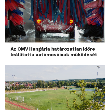
Az OMV Hungária határozatlan időre
leállította autómosóinak működését