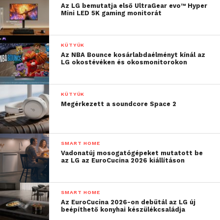
Az LG bemutatja első UltraGear evo™ Hyper
Mini LED 5K gaming monitorát
KÜTYÜK
Az NBA Bounce kosárlabdaélményt kínál az
LG okostévéken és okosmonitorokon
KÜTYÜK
Megérkezett a soundcore Space 2
SMART HOME
Vadonatúj mosogatógépeket mutatott be
az LG az EuroCucina 2026 kiállításon
SMART HOME
Az EuroCucina 2026-on debütál az LG új
beépíthető konyhai készülékcsaládja