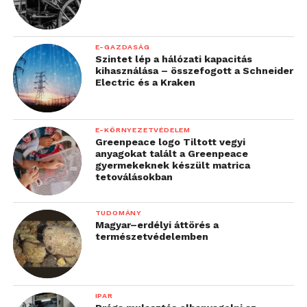
E-GAZDASÁG
Szintet lép a hálózati kapacitás
kihasználása – összefogott a Schneider
Electric és a Kraken
E-KÖRNYEZETVÉDELEM
Greenpeace logo Tiltott vegyi
anyagokat talált a Greenpeace
gyermekeknek készült matrica
tetoválásokban
TUDOMÁNY
Magyar–erdélyi áttörés a
természetvédelemben
IPAR