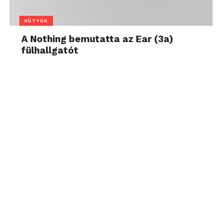
KÜTYÜK
A Nothing bemutatta az Ear (3a)
fülhallgatót