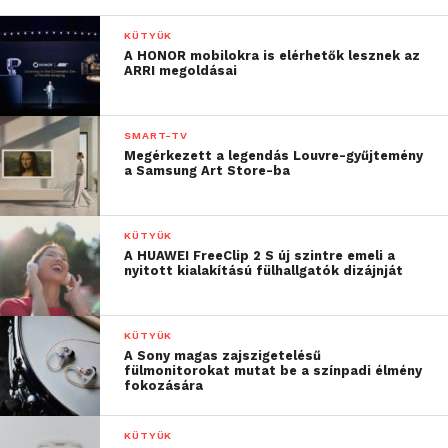
KÜTYÜK
A HONOR mobilokra is elérhetők lesznek az
ARRI megoldásai
SMART-TV
Megérkezett a legendás Louvre-gyűjtemény
a Samsung Art Store-ba
KÜTYÜK
A HUAWEI FreeClip 2 S új szintre emeli a
nyitott kialakítású fülhallgatók dizájnját
KÜTYÜK
A Sony magas zajszigetelésű
fülmonitorokat mutat be a színpadi élmény
fokozására
KÜTYÜK