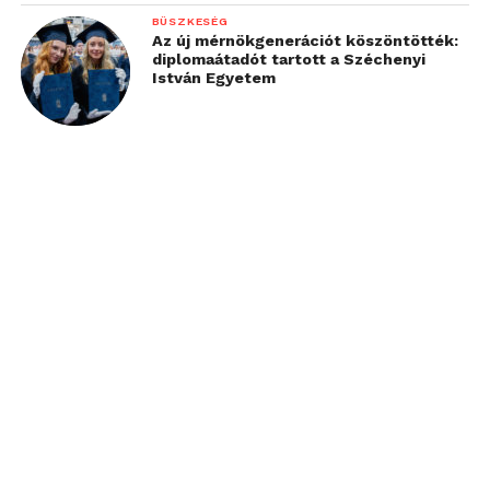
BÜSZKESÉG
Az új mérnökgenerációt köszöntötték:
diplomaátadót tartott a Széchenyi
István Egyetem