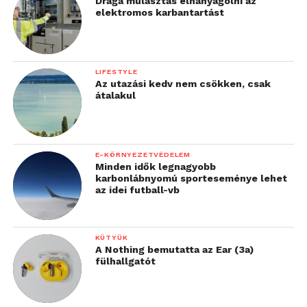
Drága mulasztás elhanyagolni az
elektromos karbantartást
LIFESTYLE
Az utazási kedv nem csökken, csak
átalakul
E-KÖRNYEZETVÉDELEM
Minden idők legnagyobb
karbonlábnyomú sporteseménye lehet
az idei futball-vb
KÜTYÜK
A Nothing bemutatta az Ear (3a)
fülhallgatót