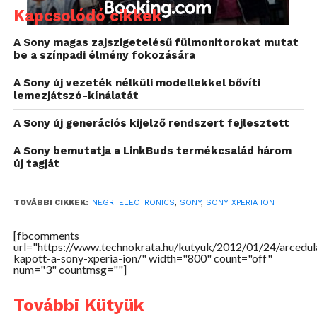
Kapcsolódó cikkek
A Sony magas zajszigetelésű fülmonitorokat mutat
be a színpadi élmény fokozására
A Sony új vezeték nélküli modellekkel bővíti
lemezjátszó-kínálatát
A Sony új generációs kijelző rendszert fejlesztett
A Sony bemutatja a LinkBuds termékcsalád három
új tagját
TOVÁBBI CIKKEK:
NEGRI ELECTRONICS
,
SONY
,
SONY XPERIA ION
[fbcomments
url="https://www.technokrata.hu/kutyuk/2012/01/24/arcedul
kapott-a-sony-xperia-ion/" width="800" count="off"
num="3" countmsg=""]
További Kütyük