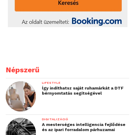
Népszerű
LIFESTYLE
Így indíthatsz saját ruhamárkát a DTF
bérnyomtatás segítségével
DIGITALIZÁCIÓ
A mesterséges intelligencia fejlődése
és az ipari forradalom párhuzamai