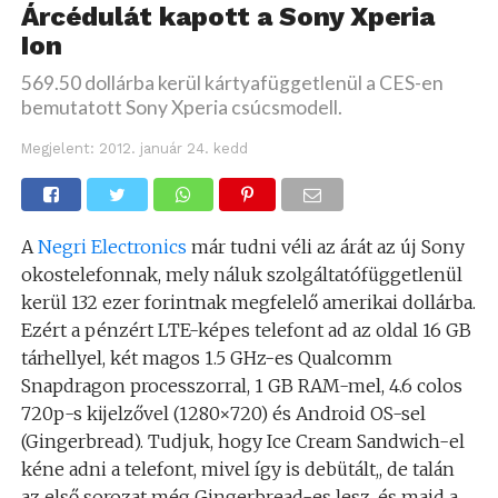
Árcédulát kapott a Sony Xperia
Ion
569.50 dollárba kerül kártyafüggetlenül a CES-en
bemutatott Sony Xperia csúcsmodell.
Megjelent:
2012. január 24. kedd
A
Negri Electronics
már tudni véli az árát az új Sony
okostelefonnak, mely náluk szolgáltatófüggetlenül
kerül 132 ezer forintnak megfelelő amerikai dollárba.
Ezért a pénzért LTE-képes telefont ad az oldal 16 GB
tárhellyel, két magos 1.5 GHz-es Qualcomm
Snapdragon processzorral, 1 GB RAM-mel, 4.6 colos
720p-s kijelzővel (1280×720) és Android OS-sel
(Gingerbread). Tudjuk, hogy Ice Cream Sandwich-el
kéne adni a telefont, mivel így is debütált,, de talán
az első sorozat még Gingerbread-es lesz, és majd a