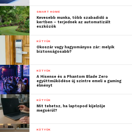
SMART HOME
Kevesebb munka, több szabadidő a
kertben – terjednek az automatizált
eszközök
KÜTYÜK
Okoszár vagy hagyományos zár: melyik
biztonságosabb?
KÜTYÜK
A Hisense és a Phantom Blade Zero
együttműködése új szintre emeli a gaming
élményt
KÜTYÜK
Mit tehetsz, ha laptopod kijelzője
megsérül?
KÜTYÜK