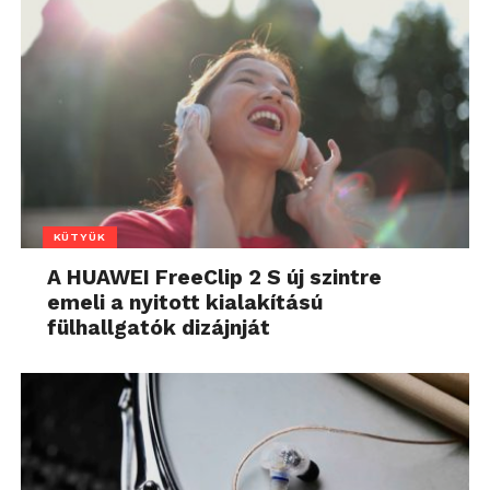
KÜTYÜK
A HUAWEI FreeClip 2 S új szintre
emeli a nyitott kialakítású
fülhallgatók dizájnját