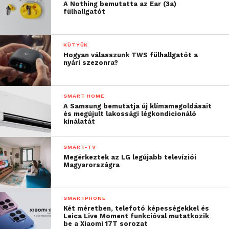
A Nothing bemutatta az Ear (3a)
fülhallgatót
KÜTYÜK
Hogyan válasszunk TWS fülhallgatót a
nyári szezonra?
SMART HOME
A Samsung bemutatja új klímamegoldásait
és megújult lakossági légkondicionáló
kínálatát
SMART-TV
Megérkeztek az LG legújabb televíziói
Magyarországra
SMARTPHONE
Két méretben, telefotó képességekkel és
Leica Live Moment funkcióval mutatkozik
be a Xiaomi 17T sorozat