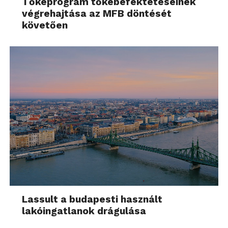
Tőkeprogram tőkebefektetéseinek
végrehajtása az MFB döntését
követően
Lassult a budapesti használt
lakóingatlanok drágulása