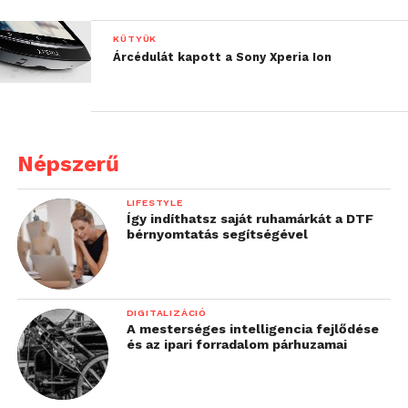
KÜTYÜK
Árcédulát kapott a Sony Xperia Ion
Népszerű
LIFESTYLE
Így indíthatsz saját ruhamárkát a DTF
bérnyomtatás segítségével
DIGITALIZÁCIÓ
A mesterséges intelligencia fejlődése
és az ipari forradalom párhuzamai