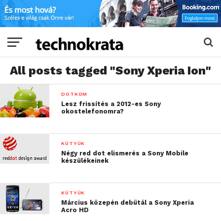
All posts tagged "Sony Xperia Ion"
DOTKOM
Lesz frissítés a 2012-es Sony
okostelefonomra?
KÜTYÜK
Négy red dot elismerés a Sony Mobile
készülékeinek
KÜTYÜK
Március közepén debütál a Sony Xperia
Acro HD