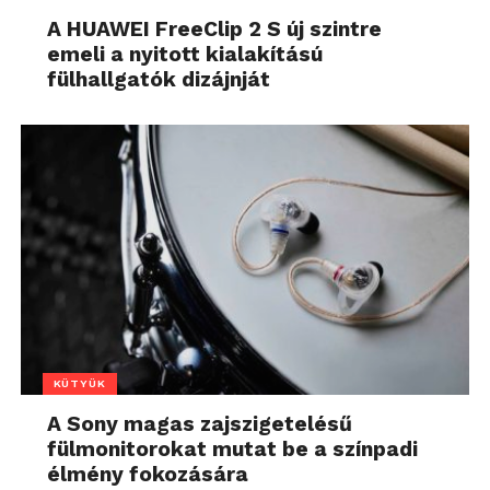
A HUAWEI FreeClip 2 S új szintre
emeli a nyitott kialakítású
fülhallgatók dizájnját
KÜTYÜK
A Sony magas zajszigetelésű
fülmonitorokat mutat be a színpadi
élmény fokozására