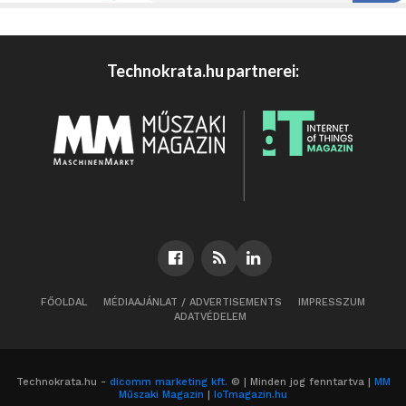
Technokrata.hu partnerei:
FŐOLDAL
MÉDIAAJÁNLAT / ADVERTISEMENTS
IMPRESSZUM
ADATVÉDELEM
Technokrata.hu -
dicomm marketing kft.
© | Minden jog fenntartva |
MM
Műszaki Magazin
|
IoTmagazin.hu