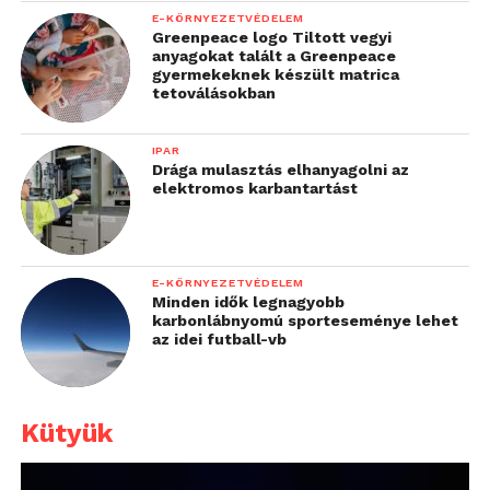
E-KÖRNYEZETVÉDELEM
Greenpeace logo Tiltott vegyi
anyagokat talált a Greenpeace
gyermekeknek készült matrica
tetoválásokban
IPAR
Drága mulasztás elhanyagolni az
elektromos karbantartást
E-KÖRNYEZETVÉDELEM
Minden idők legnagyobb
karbonlábnyomú sporteseménye lehet
az idei futball-vb
Kütyük