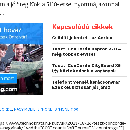
a jó öreg Nokia 5110-essel nyomná, azonnal
i.
Kapcsolódó cikkek
Csődöt jelentett az Aerion
Teszt: ConCorde Raptor P70 –
még többet elvisel
Teszt: ConCorde CityBoard X5 –
így közlekednek a vagányok
Telefont vennél karácsonyra?
Ezekkel biztosan jól jársz!
CORDE
,
NAGYIMOBIL
,
SPHONE
,
SPHONE 1100
tps://www.technokrata.hu/kutyuk/2011/08/26/teszt-concorde-
a-nagyinak/" width="800" count="off" num="3" countmsg=""]