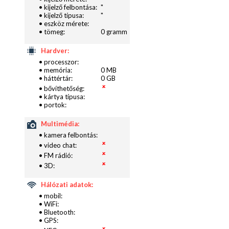
• kijelző felbontása:
"
• kijelző típusa:
"
• eszköz mérete:
• tömeg:
0 gramm
Hardver:
• processzor:
• memória:
0 MB
• háttértár:
0 GB
• bővíthetőség:
• kártya típusa:
• portok:
Multimédia:
• kamera felbontás:
• video chat:
• FM rádió:
• 3D:
Hálózati adatok:
• mobil:
• WiFi:
• Bluetooth:
• GPS: