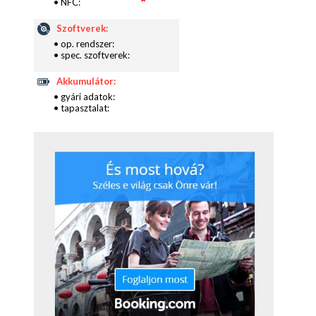
• NFC:
Szoftverek:
• op. rendszer:
• spec. szoftverek:
Akkumulátor:
• gyári adatok:
• tapasztalat: