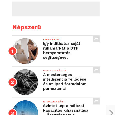
Népszerű
LIFESTYLE
Így indíthatsz saját
ruhamárkát a DTF
bérnyomtatás
segítségével
DIGITALIZÁCIÓ
A mesterséges
intelligencia fejlődése
és az ipari forradalom
párhuzamai
E-GAZDASÁG
Szintet lép a hálózati
kapacitás kihasználása