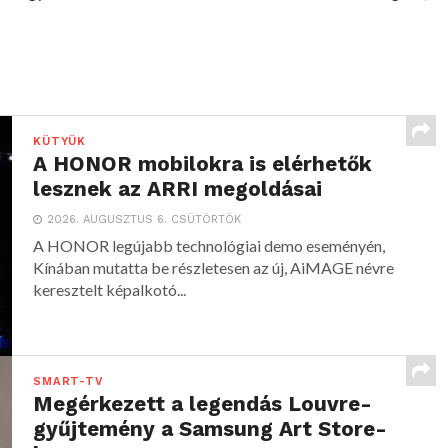
KÜTYÜK
A HONOR mobilokra is elérhetők
lesznek az ARRI megoldásai
2026. AUGUSZTUS 6. CSÜTÖRTÖK
A HONOR legújabb technológiai demo eseményén,
Kínában mutatta be részletesen az új, AiMAGE névre
keresztelt képalkotó...
SMART-TV
Megérkezett a legendás Louvre-
gyűjtemény a Samsung Art Store-