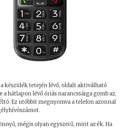
a készülék tetején lévő, oldalt aktiválható
ve a hátlapon lévő óriás narancssárga gomb az,
éltó. Ez utóbbit megnyomva a telefon azonnal
egélyhívószámot.
 könnyű, mégis olyan egyszerű, mint az ék. Ha