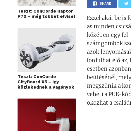
SHARE
Teszt: ConCorde Raptor
P70 – még többet elvisel
Ezzel akár be is 
as minden csicsá
középen egy fel-
számgombok szer
azok lenyomásak
fordulhat elő az
esetben azonban
Teszt: ConCorde
beütésénél, mely
CityBoard X5 – így
megszűnik a kom
közlekednek a vagányok
veheti a PUK-kód
okozhat a család