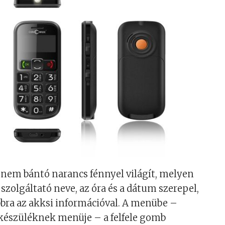
de nem bántó narancs fénnyel világít, melyen
szolgáltató neve, az óra és a dátum szerepel,
obbra az akksi információval. A menübe –
készüléknek menüje – a felfele gomb