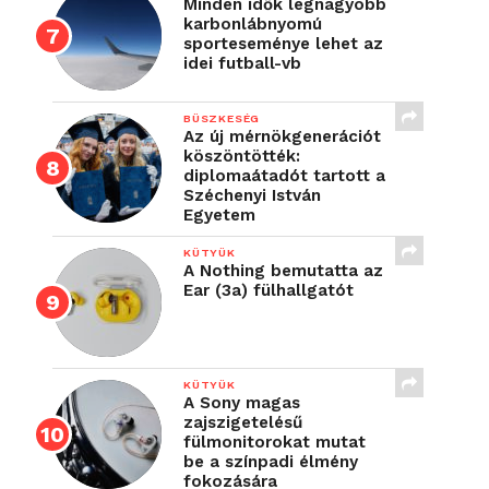
Minden idők legnagyobb
karbonlábnyomú
sporteseménye lehet az
idei futball-vb
BÜSZKESÉG
Az új mérnökgenerációt
köszöntötték:
diplomaátadót tartott a
Széchenyi István
Egyetem
KÜTYÜK
A Nothing bemutatta az
Ear (3a) fülhallgatót
KÜTYÜK
A Sony magas
zajszigetelésű
fülmonitorokat mutat
be a színpadi élmény
fokozására