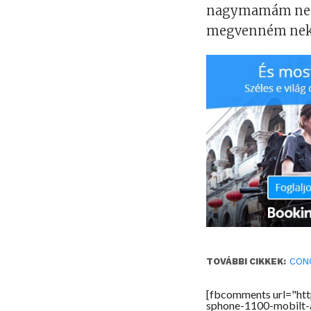
nagymamám nem 
megvenném nek
TOVÁBBI CIKKEK:
CON
[fbcomments url="ht
sphone-1100-mobilt-