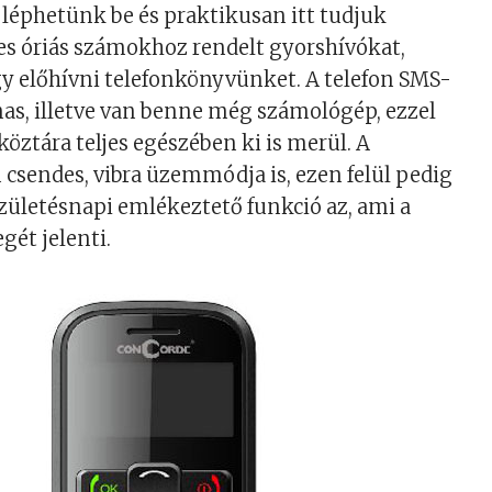
éphetünk be és praktikusan itt tudjuk
yes óriás számokhoz rendelt gyorshívókat,
gy előhívni telefonkönyvünket. A telefon SMS-
as, illetve van benne még számológép, ezzel
öztára teljes egészében ki is merül. A
csendes, vibra üzemmódja is, ezen felül pedig
születésnapi emlékeztető funkció az, ami a
gét jelenti.