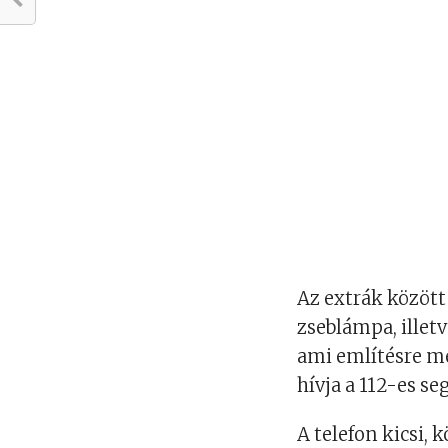
Az extrák között 
zseblámpa, illet
ami említésre m
hívja a 112-es s
A telefon kicsi,