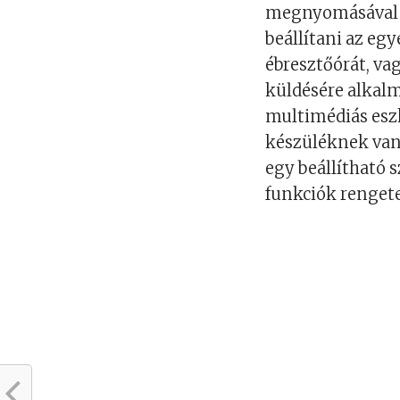
megnyomásával l
beállítani az eg
ébresztőórát, va
küldésére alkalm
multimédiás eszk
készüléknek van 
egy beállítható 
funkciók rengete