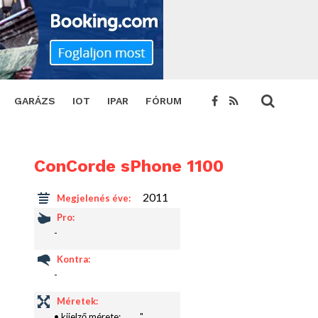
GARÁZS
IOT
IPAR
FÓRUM
ConCorde sPhone 1100
2011
Megjelenés éve:
Pro:
-
Kontra:
-
Méretek:
• kijelző mérete:
"