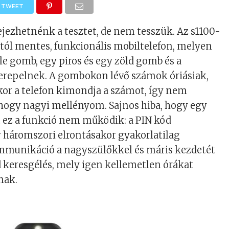
TWEET
fejezhetnénk a tesztet, de nem tesszük. Az s1100-
tól mentes, funkcionális mobiltelefon, melyen
le gomb, egy piros és egy zöld gomb és a
epelnek. A gombokon lévő számok óriásiak,
or a telefon kimondja a számot, így nem
, hogy nagyi mellényom. Sajnos hiba, hogy egy
 ez a funkció nem működik: a PIN kód
 háromszori elrontásakor gyakorlatilag
munikáció a nagyszülőkkel és máris kezdetét
 keresgélés, mely igen kellemetlen órákat
nak.