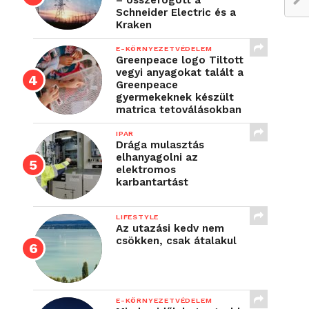
– összefogott a
Schneider Electric és a
Kraken
E-KÖRNYEZETVÉDELEM
Greenpeace logo Tiltott
vegyi anyagokat talált a
Greenpeace
gyermekeknek készült
matrica tetoválásokban
IPAR
Drága mulasztás
elhanyagolni az
elektromos
karbantartást
LIFESTYLE
Az utazási kedv nem
csökken, csak átalakul
E-KÖRNYEZETVÉDELEM