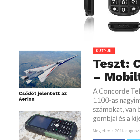
KÜTYÜK
Teszt: 
– Mobil
A Concorde Tel
Csődöt jelentett az
1100-as nagyimo
Aerion
számokat, van b
gombjai és a kij
Megjelent:
2011. augusz