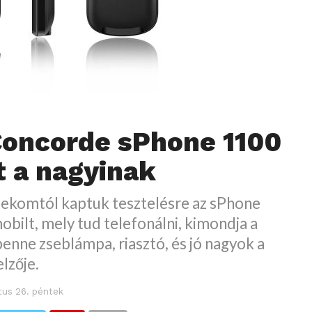
Concorde sPhone 1100
t a nagyinak
ekomtól kaptuk tesztelésre az sPhone
bilt, mely tud telefonálni, kimondja a
enne zseblámpa, riasztó, és jó nagyok a
elzője.
tus 26. péntek