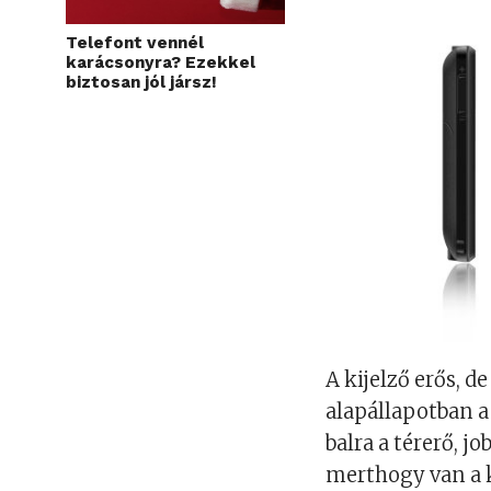
Telefont vennél
karácsonyra? Ezekkel
biztosan jól jársz!
A kijelző erős, 
alapállapotban a 
balra a térerő, j
merthogy van a 