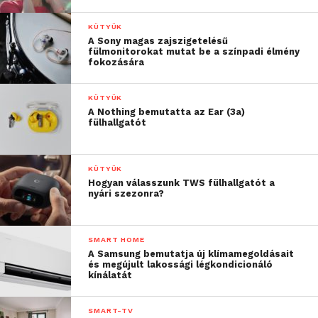
KÜTYÜK
A Sony magas zajszigetelésű
fülmonitorokat mutat be a színpadi élmény
fokozására
KÜTYÜK
A Nothing bemutatta az Ear (3a)
fülhallgatót
KÜTYÜK
Hogyan válasszunk TWS fülhallgatót a
nyári szezonra?
SMART HOME
A Samsung bemutatja új klímamegoldásait
és megújult lakossági légkondicionáló
kínálatát
SMART-TV