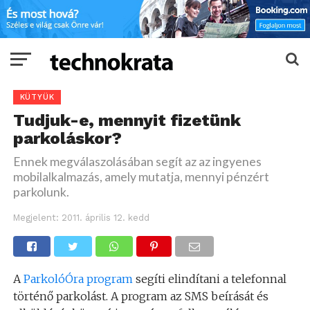
KÜTYÜK
Tudjuk-e, mennyit fizetünk
parkoláskor?
Ennek megválaszolásában segít az az ingyenes
mobilalkalmazás, amely mutatja, mennyi pénzért
parkolunk.
Megjelent:
2011. április 12. kedd
A
ParkolóÓra program
segíti elindítani a telefonnal
történő parkolást. A program az SMS beírását és