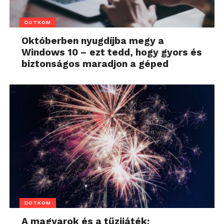
DOTKOM
Októberben nyugdíjba megy a
Windows 10 – ezt tedd, hogy gyors és
biztonságos maradjon a géped
DOTKOM
A magyarok és a tűzijáték: