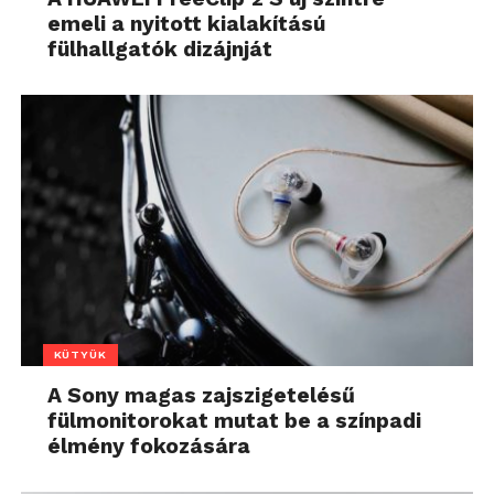
emeli a nyitott kialakítású
fülhallgatók dizájnját
KÜTYÜK
A Sony magas zajszigetelésű
fülmonitorokat mutat be a színpadi
élmény fokozására