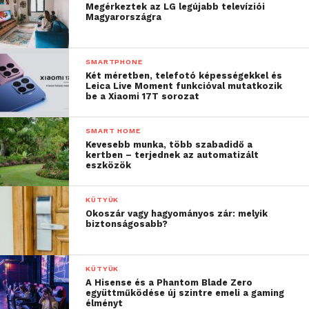
Megérkeztek az LG legújabb televíziói
Magyarországra
SMARTPHONE
Két méretben, telefotó képességekkel és
Leica Live Moment funkcióval mutatkozik
be a Xiaomi 17T sorozat
SMART HOME
Kevesebb munka, több szabadidő a
kertben – terjednek az automatizált
eszközök
KÜTYÜK
Okoszár vagy hagyományos zár: melyik
biztonságosabb?
KÜTYÜK
A Hisense és a Phantom Blade Zero
együttműködése új szintre emeli a gaming
élményt