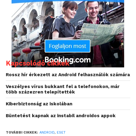
ezt az összeget, rámutatva arra, hogy a sok kicsi
néha tényleg sokra megy.
A program letöltése és használata ingyenes,
letölthető
az Android Market oldaláról.
Kapcsolódó cikkek
Rossz hír érkezett az Android felhasználók számára
Veszélyes vírus bukkant fel a telefonokon, már
több százezren telepítették
Kiberbiztonság az iskolában
Büntetést kapnak az instabil androidos appok
TOVÁBBI CIKKEK:
ANDROID
,
ESET