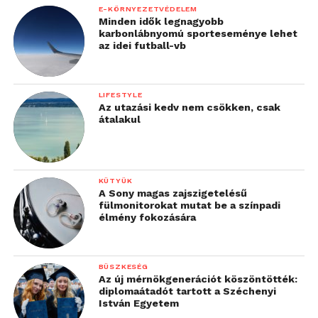
E-KÖRNYEZETVÉDELEM
Minden idők legnagyobb
karbonlábnyomú sporteseménye lehet
az idei futball-vb
LIFESTYLE
Az utazási kedv nem csökken, csak
átalakul
KÜTYÜK
A Sony magas zajszigetelésű
fülmonitorokat mutat be a színpadi
élmény fokozására
BÜSZKESÉG
Az új mérnökgenerációt köszöntötték:
diplomaátadót tartott a Széchenyi
István Egyetem