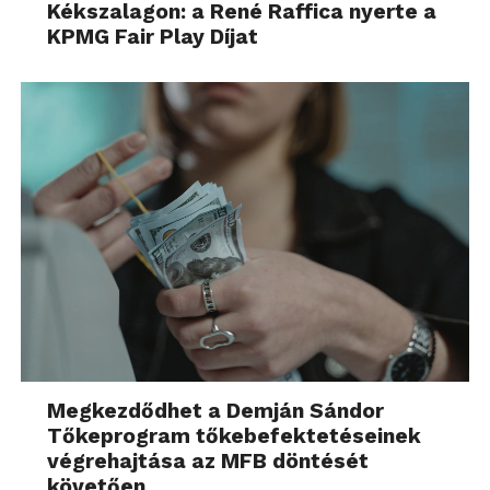
Kékszalagon: a René Raffica nyerte a
KPMG Fair Play Díjat
Megkezdődhet a Demján Sándor
Tőkeprogram tőkebefektetéseinek
végrehajtása az MFB döntését
követően