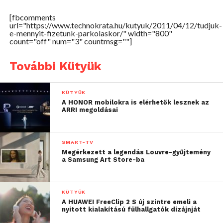
[fbcomments
url="https://www.technokrata.hu/kutyuk/2011/04/12/tudjuk-
e-mennyit-fizetunk-parkolaskor/" width="800"
count="off" num="3" countmsg=""]
További Kütyük
KÜTYÜK
A HONOR mobilokra is elérhetők lesznek az
ARRI megoldásai
SMART-TV
Megérkezett a legendás Louvre-gyűjtemény
a Samsung Art Store-ba
KÜTYÜK
A HUAWEI FreeClip 2 S új szintre emeli a
nyitott kialakítású fülhallgatók dizájnját