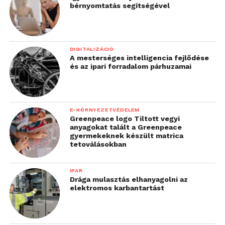
bérnyomtatás segítségével
DIGITALIZÁCIÓ
A mesterséges intelligencia fejlődése
és az ipari forradalom párhuzamai
E-KÖRNYEZETVÉDELEM
Greenpeace logo Tiltott vegyi
anyagokat talált a Greenpeace
gyermekeknek készült matrica
tetoválásokban
IPAR
Drága mulasztás elhanyagolni az
elektromos karbantartást