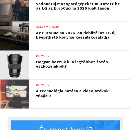
Vadonatúj mosogatógépeket mutatott be
az LG az EuroCucina 2026 kiállításon
SMART HOME
Az EuroCucina 2026-on debütál az LG új
beépíthető konyhai készülékcsaládja
KÜTYÜK
Hogyan hozzuk ki a legtöbbet fotós
eszközeinkből?
KÜTYÜK
A technológia hatása a videojátékok
világára