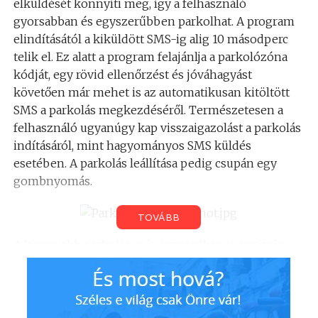
elküldését könnyíti meg, így a felhasználó
gyorsabban és egyszerűbben parkolhat. A program
elindításától a kiküldött SMS-ig alig 10 másodperc
telik el. Ez alatt a program felajánlja a parkolózóna
kódját, egy rövid ellenőrzést és jóváhagyást
követően már mehet is az automatikusan kitöltött
SMS a parkolás megkezdéséről. Természetesen a
felhasználó ugyanúgy kap visszaigazolást a parkolás
indításáról, mint hagyományos SMS küldés
esetében. A parkolás leállítása pedig csupán egy
gombnyomás.
TOVÁBB
A könnyebb parkolás már önmagában is segítség,
időt takaríthatunk meg a program használatával.
Emellett jó tudni, mire mennyi pénzt költünk. Ha
tisztán látjuk, hogy mennyi megy el parkolásra, kis
odafigyeléssel a program használata csökkentheti