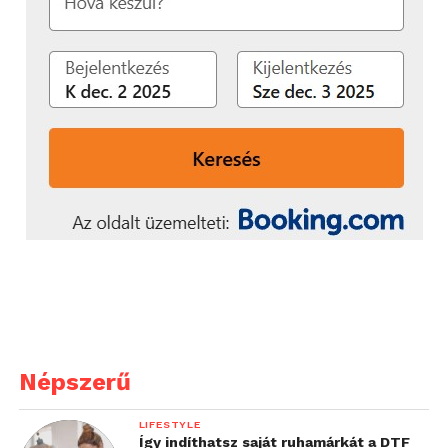
Népszerű
LIFESTYLE
Így indíthatsz saját ruhamárkát a DTF