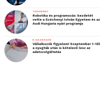
TUDOMÁNY
Robotika és programozás: kezdetét
vette a Széchenyi István Egyetem és az
Audi Hungaria nyári programja
E-GAZDASÁG
Vállalkozók figyelem! Szeptember 1-től
a nyugták után is kötelező lesz az
adatszolgáltatás