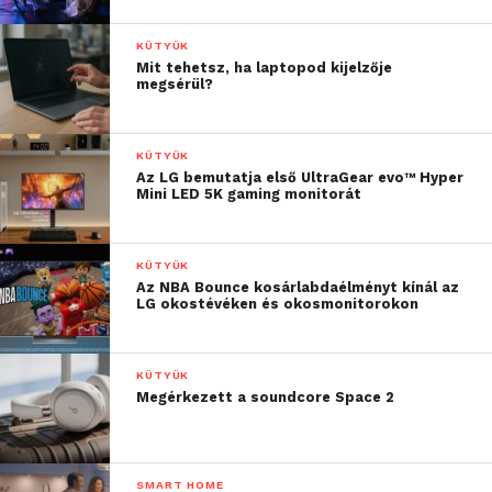
KÜTYÜK
Mit tehetsz, ha laptopod kijelzője
megsérül?
KÜTYÜK
Az LG bemutatja első UltraGear evo™ Hyper
Mini LED 5K gaming monitorát
KÜTYÜK
Az NBA Bounce kosárlabdaélményt kínál az
LG okostévéken és okosmonitorokon
KÜTYÜK
Megérkezett a soundcore Space 2
SMART HOME