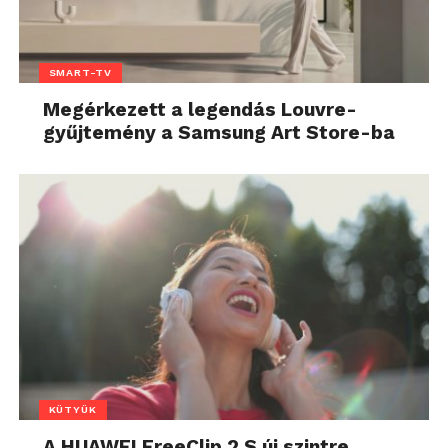
SMART-TV
Megérkezett a legendás Louvre-
gyűjtemény a Samsung Art Store-ba
KÜTYÜK
A HUAWEI FreeClip 2 S új szintre